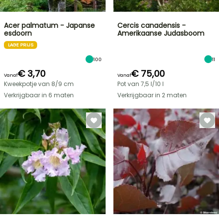
Acer palmatum - Japanse
Cercis canadensis -
esdoorn
Amerikaanse Judasboom
LAGE PRIJS
100
11
€ 3,70
€ 75,00
Vanaf
Vanaf
Kweekpotje van 8/9 cm
Pot van 7,5 l/10 l
Verkrijgbaar in 6 maten
Verkrijgbaar in 2 maten