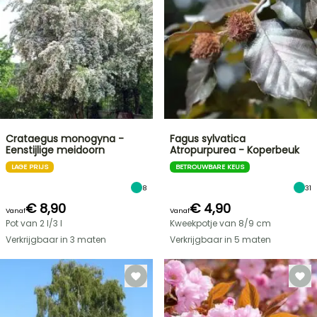
Crataegus monogyna -
Fagus sylvatica
Eenstijlige meidoorn
Atropurpurea - Koperbeuk
LAGE PRIJS
BETROUWBARE KEUS
8
31
€ 8,90
€ 4,90
Vanaf
Vanaf
Pot van 2 l/3 l
Kweekpotje van 8/9 cm
Verkrijgbaar in 3 maten
Verkrijgbaar in 5 maten