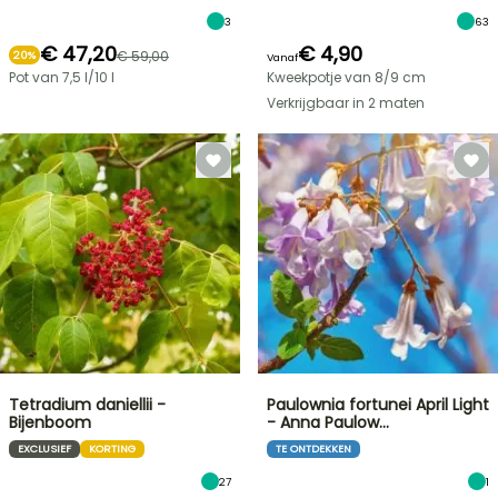
3
63
€ 47,20
€ 4,90
€ 59,00
20%
Vanaf
Pot van 7,5 l/10 l
Kweekpotje van 8/9 cm
Verkrijgbaar in 2 maten
Tetradium daniellii -
Paulownia fortunei April Light
Bijenboom
- Anna Paulow…
EXCLUSIEF
KORTING
TE ONTDEKKEN
27
1