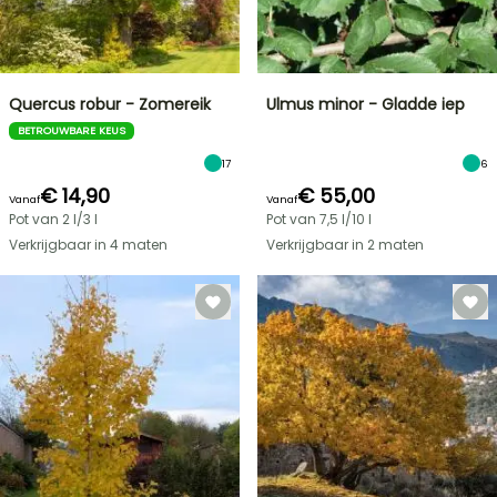
Quercus robur - Zomereik
Ulmus minor - Gladde iep
BETROUWBARE KEUS
17
6
€ 14,90
€ 55,00
Vanaf
Vanaf
Pot van 2 l/3 l
Pot van 7,5 l/10 l
Verkrijgbaar in 4 maten
Verkrijgbaar in 2 maten