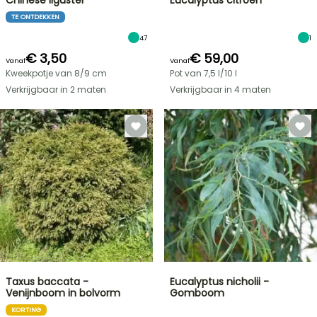
Chinese liguster
Eucalyptus citroen
TE ONTDEKKEN
47
1
€ 3,50
€ 59,00
Vanaf
Vanaf
Kweekpotje van 8/9 cm
Pot van 7,5 l/10 l
Verkrijgbaar in 2 maten
Verkrijgbaar in 4 maten
Taxus baccata -
Eucalyptus nicholii -
Venijnboom in bolvorm
Gomboom
KORTING