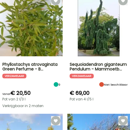
Phyllostachys atrovaginata
Sequoiadendron giganteum
Green Perfume - B…
Pendulum - Mammoetb…
VERZAMELAAR
VERZAMELAAR
9
Niet beschikbaar
€ 20,50
€ 69,00
Vanaf
Pot van 2 l/3 l
Pot van 4 l/5 l
Verkrijgbaar in 2 maten