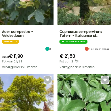
Acer campestre -
Cupressus sempervirens
Veldesdoorn
Totem - Italiaanse ci…
LAGE PRIJS
BETROUWBARE KEUS
31
Niet beschikbaar
€ 11,90
€ 21,50
Vanaf
Pot van 2 l/3 l
Pot van 2 l/3 l
Verkrijgbaar in 5 maten
Verkrijgbaar in 3 maten