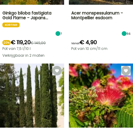
Ginkgo biloba fastigiata
Acer monspessulanum -
Gold Flame - Japans…
Montpellier esdoorn
KORTING
7
56
€ 119,20
€ 4,90
€ 149,00
20%
Vanaf
Pot van 7,5 l/10 l
Pot van 10 cm/11 cm
Verkrijgbaar in 2 maten