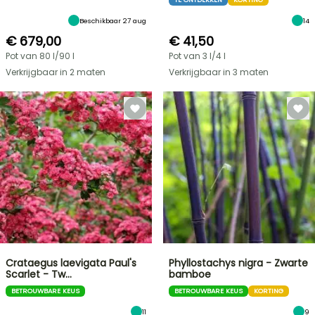
Beschikbaar 27 aug
14
€ 679,00
€ 41,50
Pot van 80 l/90 l
Pot van 3 l/4 l
Verkrijgbaar in 2 maten
Verkrijgbaar in 3 maten
Crataegus laevigata Paul's
Phyllostachys nigra - Zwarte
Scarlet - Tw…
bamboe
BETROUWBARE KEUS
BETROUWBARE KEUS
KORTING
11
9