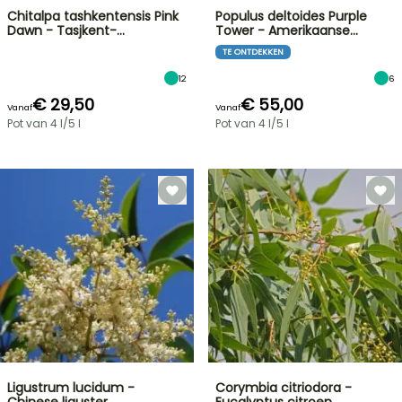
Chitalpa tashkentensis Pink
Populus deltoides Purple
Dawn - Tasjkent-…
Tower - Amerikaanse…
TE ONTDEKKEN
12
6
€ 29,50
€ 55,00
Vanaf
Vanaf
Pot van 4 l/5 l
Pot van 4 l/5 l
Ligustrum lucidum -
Corymbia citriodora -