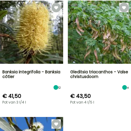
Banksia integrifolia - Banksia
Gleditsia triacanthos - Valse
côtier
christusdoorn
12
4
€ 41,50
€ 43,50
Pot van 3 l/4 l
Pot van 4 l/5 l