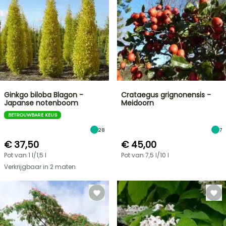
Ginkgo biloba Blagon -
Crataegus grignonensis -
Japanse notenboom
Meidoorn
BETROUWBARE KEUS
28
7
€ 37,50
€ 45,00
Pot van 1 l/1,5 l
Pot van 7,5 l/10 l
Verkrijgbaar in 2 maten