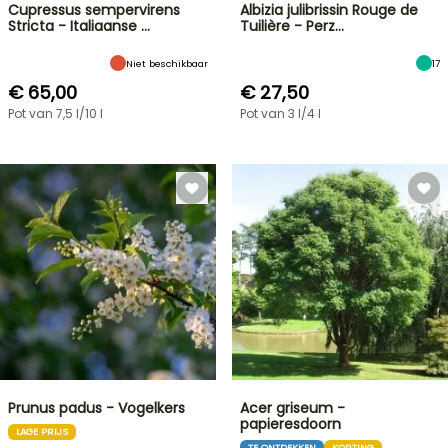
Cupressus sempervirens
Albizia julibrissin Rouge de
Stricta - Italiaanse …
Tuilière - Perz…
Niet beschikbaar
17
€ 65,00
€ 27,50
Pot van 7,5 l/10 l
Pot van 3 l/4 l
Prunus padus - Vogelkers
Acer griseum -
papieresdoorn
LAGE PRIJS
TE ONTDEKKEN
KORTING