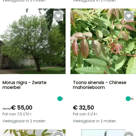
Verkrijgbaar in 3 maten
Verkrijgbaar in 2 maten
Morus nigra - Zwarte
Toona sinensis - Chinese
moerbei
mahonieboom
1
10
€ 55,00
€ 32,50
Vanaf
Pot van 7,5 l/10 l
Pot van 3 l/4 l
Verkrijgbaar in 2 maten
Verkrijgbaar in 2 maten