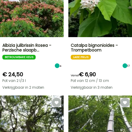
Albizia julibrissin Rosea -
Catalpa bignonioides -
Perzische slaapb…
Trompetboom
BETROUWBARE KEUS
LAGE PRIJS
4
17
€ 24,50
€ 6,90
Vanaf
Pot van 2 l/3 l
Pot van 12 cm / 13 cm
Verkrijgbaar in 2 maten
Verkrijgbaar in 3 maten