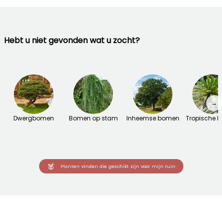
Hebt u niet gevonden wat u zocht?
→
Dwergbomen
Bomen op stam
Inheemse bomen
Tropische 
Planten vinden die geschikt zijn voor mijn tuin