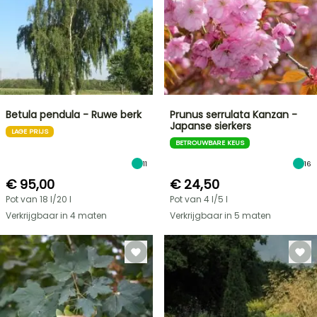
Betula pendula - Ruwe berk
Prunus serrulata Kanzan -
Japanse sierkers
LAGE PRIJS
BETROUWBARE KEUS
11
16
€ 95,00
€ 24,50
Pot van 18 l/20 l
Pot van 4 l/5 l
Verkrijgbaar in 4 maten
Verkrijgbaar in 5 maten