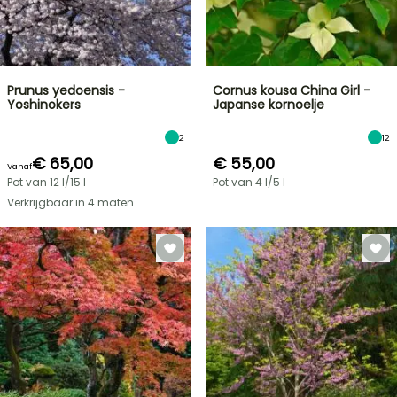
Prunus yedoensis -
Cornus kousa China Girl -
Yoshinokers
Japanse kornoelje
2
12
€ 65,00
€ 55,00
Vanaf
Pot van 12 l/15 l
Pot van 4 l/5 l
Verkrijgbaar in 4 maten