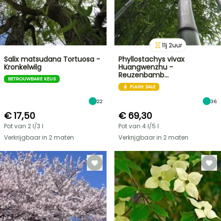
11
j
2
uur
Salix matsudana Tortuosa -
Phyllostachys vivax
Kronkelwilg
Huangwenzhu -
Reuzenbamb…
BETROUWBARE KEUS
FLASH SALE
22
36
€ 17,50
€ 69,30
Pot van 2 l/3 l
Pot van 4 l/5 l
Verkrijgbaar in 2 maten
Verkrijgbaar in 2 maten