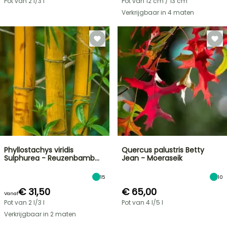
Pot van 2 l/3 l
Pot van 12 cm / 13 cm
Verkrijgbaar in 4 maten
Phyllostachys viridis
Quercus palustris Betty
Sulphurea - Reuzenbamb…
Jean - Moeraseik
15
10
€ 31,50
€ 65,00
Vanaf
Pot van 2 l/3 l
Pot van 4 l/5 l
Verkrijgbaar in 2 maten