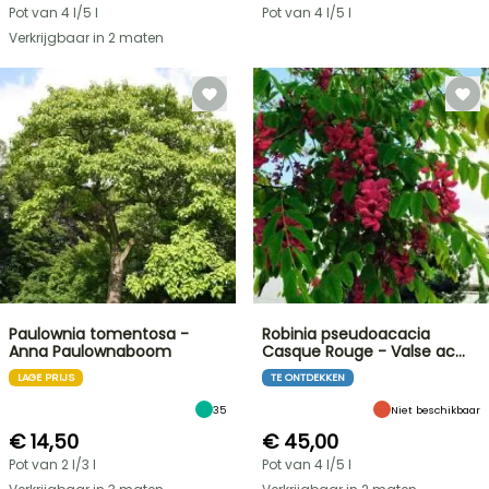
Pot van 4 l/5 l
Pot van 4 l/5 l
Verkrijgbaar in 2 maten
Paulownia tomentosa -
Robinia pseudoacacia
Anna Paulownaboom
Casque Rouge - Valse ac…
LAGE PRIJS
TE ONTDEKKEN
35
Niet beschikbaar
€ 14,50
€ 45,00
Pot van 2 l/3 l
Pot van 4 l/5 l