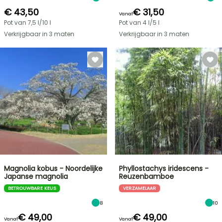
€ 43,50
€ 31,50
Vanaf
Pot van 7,5 l/10 l
Pot van 4 l/5 l
Verkrijgbaar in 3 maten
Verkrijgbaar in 3 maten
Magnolia kobus - Noordelijke
Phyllostachys iridescens -
Japanse magnolia
Reuzenbamboe
BETROUWBARE KEUS
VERZAMELAAR
8
10
€ 49,00
€ 49,00
Vanaf
Vanaf