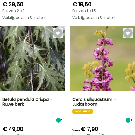
€ 29,50
€ 19,50
Pot van 2 l/3 l
Pot van 1 l/1,5 l
Verkrijgbaar in 3 maten
Verkrijgbaar in 3 maten
Betula pendula Crispa -
Cercis siliquastrum -
Ruwe berk
Judasboom
LAGE PRIJS
2
6
€ 49,00
€ 7,90
Vanaf