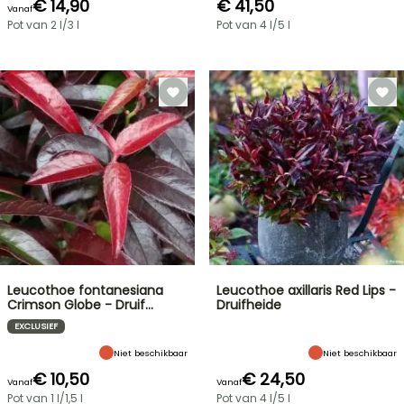
€ 14,90
€ 41,50
Vanaf
Pot van 2 l/3 l
Pot van 4 l/5 l
Leucothoe fontanesiana
Leucothoe axillaris Red Lips -
Crimson Globe - Druif…
Druifheide
EXCLUSIEF
Niet beschikbaar
Niet beschikbaar
€ 10,50
€ 24,50
Vanaf
Vanaf
Pot van 1 l/1,5 l
Pot van 4 l/5 l