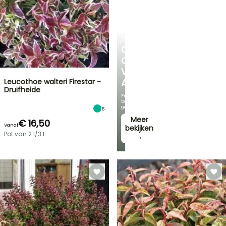
HEESTERS
ONTDEK
ONS
VOORDELIGE
Leucothoe walteri Firestar -
ASSORTIMENT
Druifheide
En
bespaar
geld!
6
Meer
€ 16,50
Vanaf
bekijken
Pot van 2 l/3 l
→
FLASH-
SALES
TOT
30%