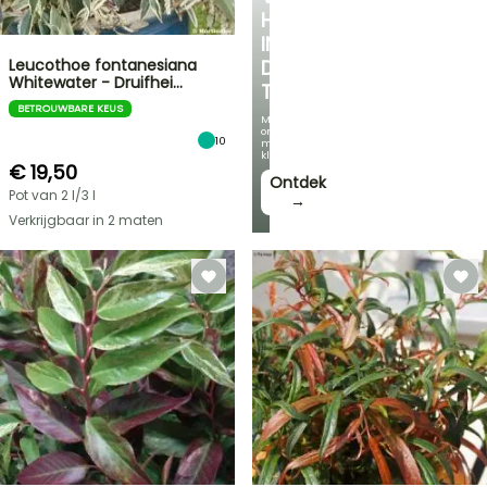
HOEKJE
IN
Leucothoe fontanesiana
DE
Whitewater - Druifhei…
TUIN
BETROUWBARE KEUS
Met
onze
10
mooiste
klimplanten!
€ 19,50
Ontdek
Pot van 2 l/3 l
→
Verkrijgbaar in 2 maten