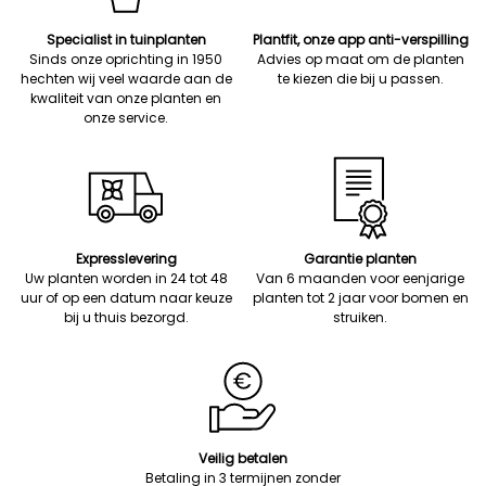
Specialist in tuinplanten
Plantfit, onze app anti-verspilling
Sinds onze oprichting in 1950
Advies op maat om de planten
hechten wij veel waarde aan de
te kiezen die bij u passen.
kwaliteit van onze planten en
onze service.
Expresslevering
Garantie planten
Uw planten worden in 24 tot 48
Van 6 maanden voor eenjarige
uur of op een datum naar keuze
planten tot 2 jaar voor bomen en
bij u thuis bezorgd.
struiken.
Veilig betalen
Betaling in 3 termijnen zonder