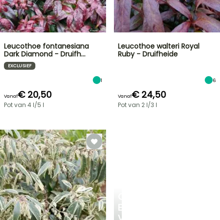
Leucothoe fontanesiana
Leucothoe walteri Royal
Dark Diamond - Druifh…
Ruby - Druifheide
EXCLUSIEF
1
6
€ 20,50
€ 24,50
Vanaf
Vanaf
Pot van 4 l/5 l
Pot van 2 l/3 l
CREËER
EEN
VERKOELEND