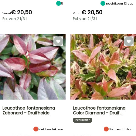
5
Beschikbaar 13 aug
€ 20,50
€ 20,50
Vanaf
Vanaf
Pot van 2 l/3 l
Pot van 2 l/3 l
Leucothoe fontanesiana
Leucothoe fontanesiana
Zebonard - Druifheide
Color Diamond - Druif…
EXCLUSIEF
Niet beschikbaar
Niet beschikbaar