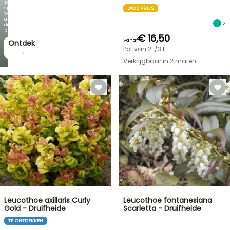
zo
spectaculair
LAGE PRIJS
wordt
als
12
de
bloei!
€ 16,50
Vanaf
Ontdek
Pot van 2 l/3 l
→
Verkrijgbaar in 2 maten
Leucothoe axillaris Curly
Leucothoe fontanesiana
Gold - Druifheide
Scarletta - Druifheide
TE ONTDEKKEN