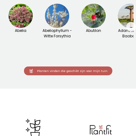
→
Abelia
Abeliophyllum -
Abutilon
Adansoni
Witte Forsythia
Baoba
Planten vinden die geschikt zijn voor mijn tuin