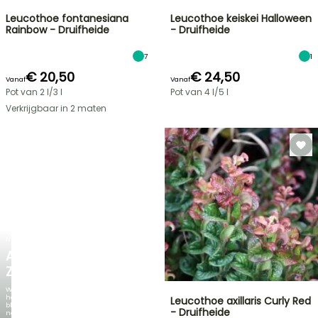
Leucothoe fontanesiana
Leucothoe keiskei Halloween
Rainbow - Druifheide
- Druifheide
7
1
€ 20,50
€ 24,50
Vanaf
Vanaf
Pot van 2 l/3 l
Pot van 4 l/5 l
Verkrijgbaar in 2 maten
NIEUW
AGAPANTHUS
ZAMBEZI
Wanneer
het
Leucothoe axillaris Curly Red
blad
- Druifheide
net