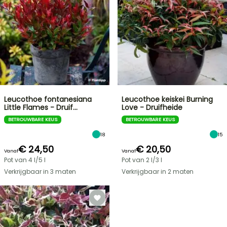
Leucothoe fontanesiana
Leucothoe keiskei Burning
Little Flames - Druif…
Love - Druifheide
BETROUWBARE KEUS
BETROUWBARE KEUS
18
15
€ 24,50
€ 20,50
Vanaf
Vanaf
Pot van 4 l/5 l
Pot van 2 l/3 l
Verkrijgbaar in 3 maten
Verkrijgbaar in 2 maten