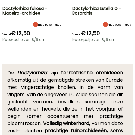
Dactylorhiza foliosa -
Dactylorhiza Estella G -
Madeira-orchidee
Bosorchis
Niet beschikbaar
Niet beschikbaar
€ 12,50
€ 12,50
Vanaf
Vanaf
Kweekpotje van 8/9 cm
Kweekpotje van 8/9 cm
De
Dactylorhiza
zijn
terrestrische orchideeën
afkomstig uit de gematigde streken van Eurazië
met vingerachtige knollen, in de vorm van
vingers. Van de ongeveer 50 wilde soorten die dit
geslacht vormen, bevolken sommige onze
weilanden en heuvels, die ze in het voorjaar of
begin zomer accentueren met prachtige
bloemtrossen.
Volledig winterhard,
vormen deze
vaste planten
prachtige
tuinorchideeën
, soms