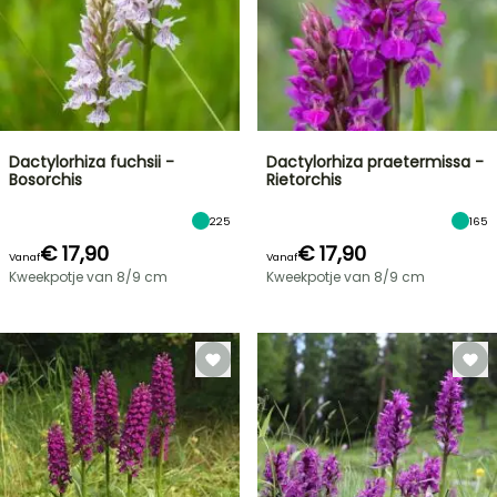
Dactylorhiza fuchsii -
Dactylorhiza praetermissa -
Bosorchis
Rietorchis
225
165
€ 17,90
€ 17,90
Vanaf
Vanaf
Kweekpotje van 8/9 cm
Kweekpotje van 8/9 cm
FLASH-
SALES
TOT
30%