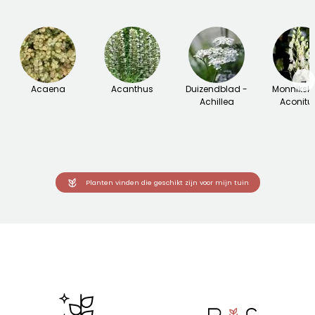
→
Acaena
Acanthus
Duizendblad -
Monniksk
Achillea
Aconit
Planten vinden die geschikt zijn voor mijn tuin