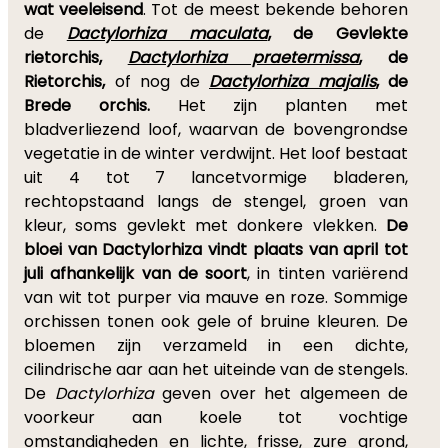
wat veeleisend
. Tot de meest bekende behoren
de
Dactylorhiza maculata
, de Gevlekte
rietorchis,
Dactylorhiza praetermissa
, de
Rietorchis,
of nog de
Dactylorhiza majalis
, de
Brede orchis.
Het zijn planten met
bladverliezend loof, waarvan de bovengrondse
vegetatie in de winter verdwijnt. Het loof bestaat
uit 4 tot 7 lancetvormige bladeren,
rechtopstaand langs de stengel, groen van
kleur, soms gevlekt met donkere vlekken.
De
bloei van Dactylorhiza vindt plaats van april tot
juli afhankelijk van de soort
, in tinten variërend
van wit tot purper via mauve en roze. Sommige
orchissen tonen ook gele of bruine kleuren. De
bloemen zijn verzameld in een dichte,
cilindrische aar aan het uiteinde van de stengels.
De
Dactylorhiza
geven over het algemeen de
voorkeur aan koele tot vochtige
omstandigheden en lichte, frisse, zure grond,