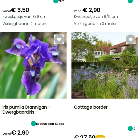
282
111
€ 3,50
€ 2,90
Vanaf
Vanaf
Kweekpotje van 8/9 cm
Kweekpotje van 8/9 cm
Verkrijgbaar in 2 maten
Verkrijgbaar in 3 maten
Iris pumila Brannigan -
Cottage border
Dwergbaardiris
Beschikbaar 13 sep
12
€ 2,90
Vanaf
€ 27,50
-24%