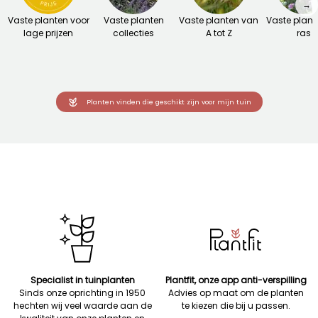
→
Vaste planten voor
Vaste planten
Vaste planten van
Vaste plant
lage prijzen
collecties
A tot Z
ras
Planten vinden die geschikt zijn voor mijn tuin
Specialist in tuinplanten
Plantfit, onze app anti-verspilling
Sinds onze oprichting in 1950
Advies op maat om de planten
hechten wij veel waarde aan de
te kiezen die bij u passen.