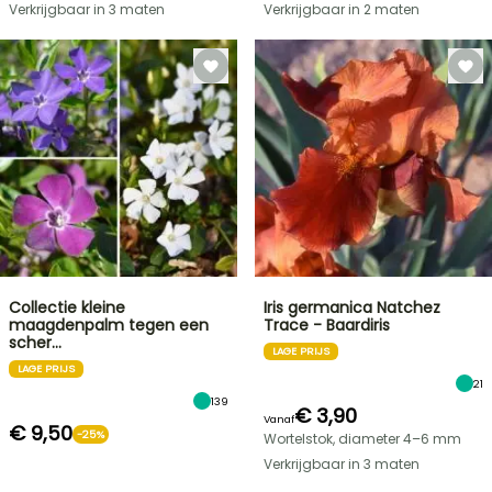
Verkrijgbaar in 3 maten
Verkrijgbaar in 2 maten
Collectie kleine
Iris germanica Natchez
maagdenpalm tegen een
Trace - Baardiris
scher…
LAGE PRIJS
LAGE PRIJS
21
139
€ 3,90
Vanaf
€ 9,50
-25%
Wortelstok, diameter 4–6 mm
Verkrijgbaar in 3 maten