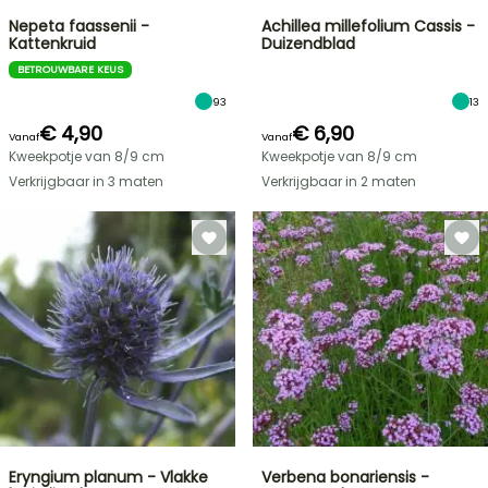
Nepeta faassenii -
Achillea millefolium Cassis -
Kattenkruid
Duizendblad
BETROUWBARE KEUS
93
13
€ 4,90
€ 6,90
Vanaf
Vanaf
Kweekpotje van 8/9 cm
Kweekpotje van 8/9 cm
Verkrijgbaar in 3 maten
Verkrijgbaar in 2 maten
Eryngium planum - Vlakke
Verbena bonariensis -