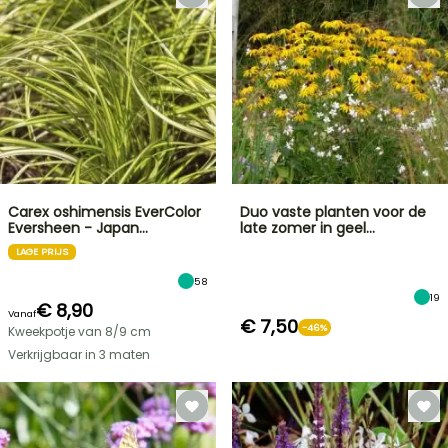
Carex oshimensis EverColor
Duo vaste planten voor de
Eversheen - Japan…
late zomer in geel…
LAGE PRIJS
58
19
€ 8,90
Vanaf
€ 7,50
-46%
Kweekpotje van 8/9 cm
Verkrijgbaar in 3 maten