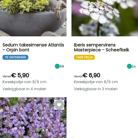
Sedum takesimense Atlantis
Iberis sempervirens
- Orpin bont
Masterpiece - Scheefkelk
TE ONTDEKKEN
LAGE PRIJS
98
24
€ 5,90
€ 6,90
Vanaf
Vanaf
Kweekpotje van 8/9 cm
Kweekpotje van 8/9 cm
Verkrijgbaar in 4 maten
Verkrijgbaar in 3 maten