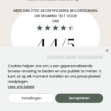
MEER DAN 3700 GECERTIFICEERDE BEOORDELINGEN:
UW ERVARING TELT VOOR
ONS
4,4/5
Doorgaan zonder te accepteren
Alle beoordelingen →
De favoriete nieuwsbrief voor tuinen. →
Cookies helpen ons om u een gepersonaliseerde
browse-ervaring te bieden en ons publiek te meten. U
Ontvang ons nieuws en onze ideeën om het hele jaar
kunt ze op elk moment instellen en ons privacybeleid
door van uw tuin te genieten.
raadplegen.
Lees ons beleid
Instellingen
Accepteren
Abonneren →