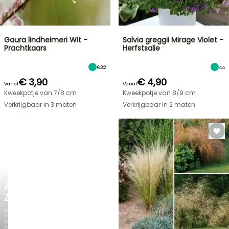
Gaura lindheimeri Wit -
Salvia greggii Mirage Violet -
Prachtkaars
Herfstsalie
632
44
€ 3,90
€ 4,90
Vanaf
Vanaf
Kweekpotje van 7/8 cm
Kweekpotje van 8/9 cm
Verkrijgbaar in 3 maten
Verkrijgbaar in 2 maten
NIEUW
AGAPANTHUS
ZAMBEZI
Wanneer
het
blad
net