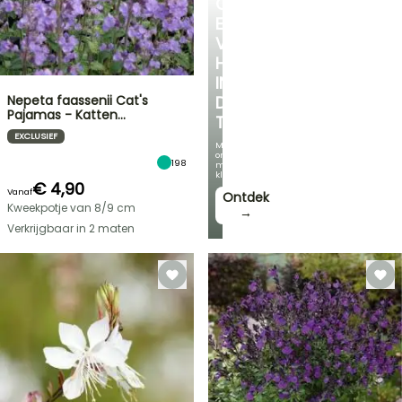
CREËER
EEN
VERKOELEND
HOEKJE
IN
Nepeta faassenii Cat's
DE
Pajamas - Katten…
TUIN
EXCLUSIEF
Met
onze
198
mooiste
klimplanten!
€ 4,90
Vanaf
Ontdek
Kweekpotje van 8/9 cm
→
Verkrijgbaar in 2 maten