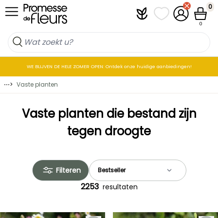
Skip to Content
0
Plantfit
Mijn favorietenlij
Mijn accoun
Winkel
0
WE BLIJVEN DE HELE ZOMER OPEN: Ontdek onze huidige aanbiedingen!
⋯
>
Vaste planten
Vaste planten die bestand zijn
tegen droogte
Filteren
2253
resultaten