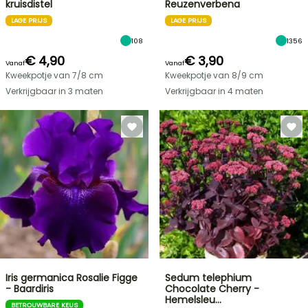
kruisdistel
Reuzenverbena
LAGE PRIJS
LAGE PRIJS
108
1356
€ 4,90
€ 3,90
Vanaf
Vanaf
Kweekpotje van 7/8 cm
Kweekpotje van 8/9 cm
Verkrijgbaar in 3 maten
Verkrijgbaar in 4 maten
Iris germanica Rosalie Figge
Sedum telephium
- Baardiris
Chocolate Cherry -
Hemelsleu…
BETROUWBARE KEUS