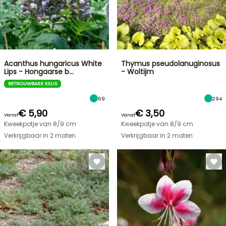
Acanthus hungaricus White
Thymus pseudolanuginosus
Lips - Hongaarse b…
- Woltijm
BETROUWBARE KEUS
69
294
€ 5,90
€ 3,50
Vanaf
Vanaf
Kweekpotje van 8/9 cm
Kweekpotje van 8/9 cm
Verkrijgbaar in 2 maten
Verkrijgbaar in 2 maten