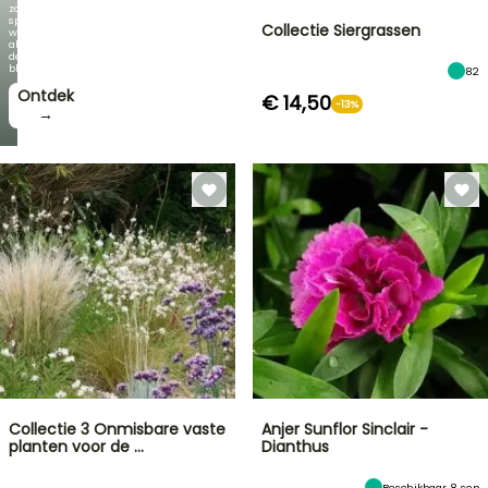
zo
spectaculair
Collectie Siergrassen
wordt
als
de
bloei!
82
Ontdek
€ 14,50
-13%
→
Collectie 3 Onmisbare vaste
Anjer Sunflor Sinclair -
planten voor de …
Dianthus
Beschikbaar 8 sep