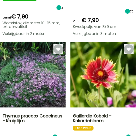
4
70
€ 7,90
Vanaf
€ 7,90
Vanaf
Wortelstok, diameter 10–15 mm,
extra kwaliteit
Kweekpotje van 8/9 cm
Verkrijgbaar in 2 maten
Verkrijgbaar in 3 maten
Thymus praecox Coccineus
Gaillardia Kobold -
- Kruiptijm
Kokardebloem
LAGE PRIJS