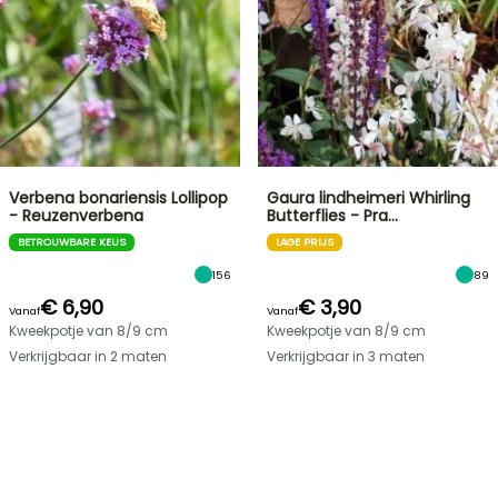
Verbena bonariensis Lollipop
Gaura lindheimeri Whirling
- Reuzenverbena
Butterflies - Pra…
BETROUWBARE KEUS
LAGE PRIJS
156
89
€ 6,90
€ 3,90
Vanaf
Vanaf
Kweekpotje van 8/9 cm
Kweekpotje van 8/9 cm
Verkrijgbaar in 2 maten
Verkrijgbaar in 3 maten