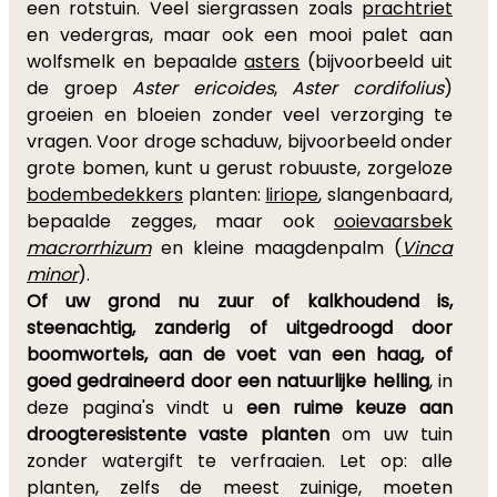
een rotstuin. Veel siergrassen zoals
prachtriet
en vedergras, maar ook een mooi palet aan
wolfsmelk en bepaalde
asters
(bijvoorbeeld uit
de groep
Aster ericoides
,
Aster cordifolius
)
groeien en bloeien zonder veel verzorging te
vragen. Voor droge schaduw, bijvoorbeeld onder
grote bomen, kunt u gerust robuuste, zorgeloze
bodembedekkers
planten:
liriope
, slangenbaard,
bepaalde zegges, maar ook
ooievaarsbek
macrorrhizum
en kleine maagdenpalm (
Vinca
minor
).
Of uw grond nu zuur of kalkhoudend is,
steenachtig, zanderig of uitgedroogd door
boomwortels, aan de voet van een haag, of
goed gedraineerd door een natuurlijke helling
, in
deze pagina's vindt u
een ruime keuze aan
droogteresistente vaste planten
om uw tuin
zonder watergift te verfraaien. Let op: alle
planten, zelfs de meest zuinige, moeten