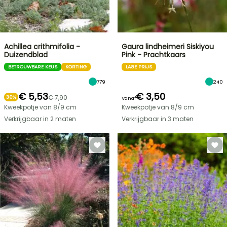
Achillea crithmifolia -
Gaura lindheimeri Siskiyou
Duizendblad
Pink - Prachtkaars
BETROUWBARE KEUS
KORTING
LAGE PRIJS
779
240
€ 5,53
€ 3,50
€ 7,90
30%
Vanaf
Kweekpotje van 8/9 cm
Kweekpotje van 8/9 cm
Verkrijgbaar in 2 maten
Verkrijgbaar in 3 maten