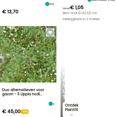
632
€ 1,05
Vanaf
€ 13,70
Mini-mot Ø 1,5/2,5 cm
Verkrijgbaar in 2 maten
PLANTFIT
PERSOONLIJK
ADVIES
VOOR
Duo alternatieven voor
UW
gazon - 5 Lippia nodi…
TUIN
4
Ontdek
Plantfit
€ 45,00
-35%
→