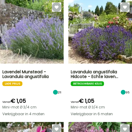
Lavendel Munstead -
Lavandula angustifolia
Lavandula angustifolia
Hidcote - Echte laven…
LAGE PRIJS
BETROUWBARE KEUS
211
95
€ 1,05
€ 1,05
Vanaf
Vanaf
Mini-mot Ø 3/4 cm
Mini-mot Ø 3/4 cm
Verkrijgbaar in 4 maten
Verkrijgbaar in 6 maten