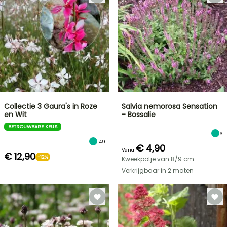
Collectie 3 Gaura's in Roze
Salvia nemorosa Sensation
en Wit
- Bossalie
BETROUWBARE KEUS
6
149
€ 4,90
Vanaf
€ 12,90
-12%
Kweekpotje van 8/9 cm
Verkrijgbaar in 2 maten