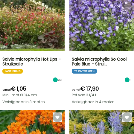
Salvia microphylla Hot Lips -
Salvia microphylla So Cool
Struiksalie
Pale Blue - Strui…
LAGE PRIJS
TE ONTDEKKEN
421
6
€ 1,05
€ 17,90
Vanaf
Vanaf
Mini-mot Ø 3/4 cm
Pot van 3 l/4 l
Verkrijgbaar in 3 maten
Verkrijgbaar in 4 maten
FLASH-