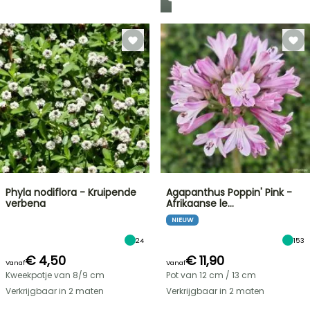
Phyla nodiflora - Kruipende
Agapanthus Poppin' Pink -
verbena
Afrikaanse le…
NIEUW
24
153
€ 4,50
€ 11,90
Vanaf
Vanaf
Kweekpotje van 8/9 cm
Pot van 12 cm / 13 cm
Verkrijgbaar in 2 maten
Verkrijgbaar in 2 maten