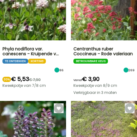
Phyla nodiflora var.
Centranthus ruber
canescens - Kruipende v…
Coccineus - Rode valeriaan
TE ONTDEKKEN
KORTING
BETROUWBARE KEUS
86
269
€ 5,53
€ 3,90
€ 7,90
30%
Vanaf
Kweekpotje van 7/8 cm
Kweekpotje van 8/9 cm
Verkrijgbaar in 3 maten