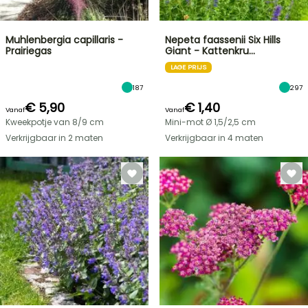
Muhlenbergia capillaris -
Nepeta faassenii Six Hills
Prairiegas
Giant - Kattenkru…
LAGE PRIJS
187
297
€ 5,90
€ 1,40
Vanaf
Vanaf
Kweekpotje van 8/9 cm
Mini-mot Ø 1,5/2,5 cm
Verkrijgbaar in 2 maten
Verkrijgbaar in 4 maten