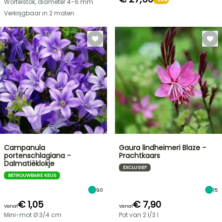
Wortelstok, diameter 4–6 mm
Verkrijgbaar in 2 maten
Campanula
Gaura lindheimeri Blaze -
portenschlagiana -
Prachtkaars
Dalmatiëklokje
EXCLUSIEF
BETROUWBARE KEUS
90
15
€ 1,05
€ 7,90
Vanaf
Vanaf
Mini-mot Ø 3/4 cm
Pot van 2 l/3 l