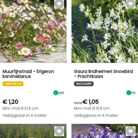
Muurfijnstraal - Erigeron
Gaura lindheimeri Snowbird
karvinskianus
- Prachtkaars
LAGE PRIJS
EXCLUSIEF
2161
173
€ 1,20
€ 1,05
Vanaf
Mini-mot Ø 3/4 cm
Mini-mot Ø 3/4 cm
Verkrijgbaar in 4 maten
Verkrijgbaar in 4 maten