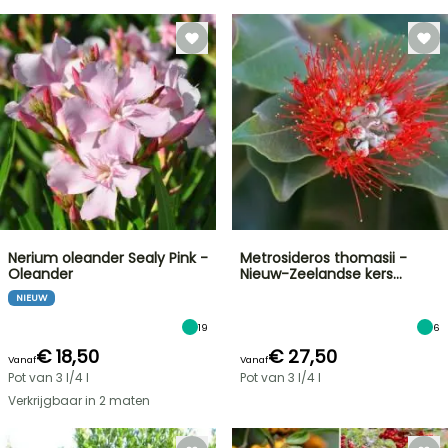
Nerium oleander Sealy Pink -
Metrosideros thomasii -
Oleander
Nieuw-Zeelandse kers…
NIEUW
19
6
€ 18,50
€ 27,50
Vanaf
Vanaf
Pot van 3 l/4 l
Pot van 3 l/4 l
Verkrijgbaar in 2 maten