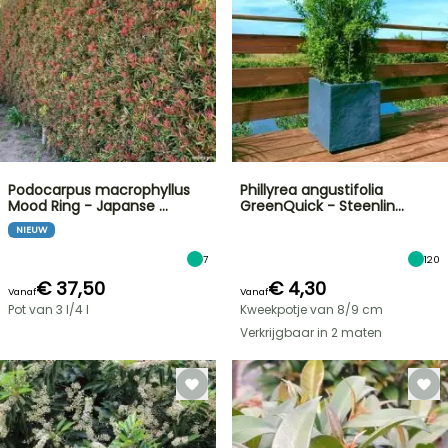
Podocarpus macrophyllus
Phillyrea angustifolia
Mood Ring - Japanse …
GreenQuick - Steenlin…
NIEUW
7
120
€ 37,50
€ 4,30
Vanaf
Vanaf
Pot van 3 l/4 l
Kweekpotje van 8/9 cm
Verkrijgbaar in 2 maten