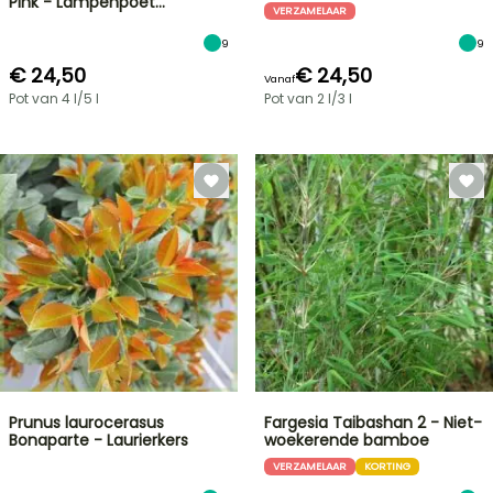
Pink - Lampenpoet…
VERZAMELAAR
9
9
€ 24,50
€ 24,50
Vanaf
Pot van 4 l/5 l
Pot van 2 l/3 l
Prunus laurocerasus
Fargesia Taibashan 2 - Niet-
Bonaparte - Laurierkers
woekerende bamboe
VERZAMELAAR
KORTING