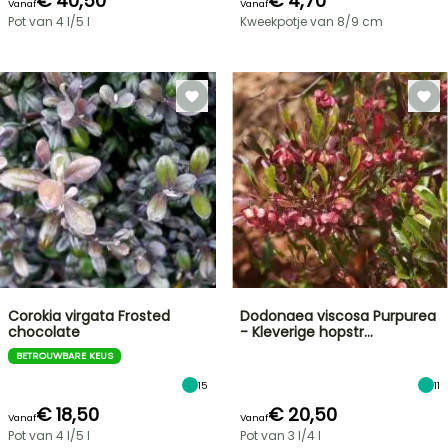
€ 40,50
€ 4,70
Vanaf
Vanaf
Pot van 4 l/5 l
Kweekpotje van 8/9 cm
Corokia virgata Frosted
Dodonaea viscosa Purpurea
chocolate
- Kleverige hopstr…
BETROUWBARE KEUS
15
11
€ 18,50
€ 20,50
Vanaf
Vanaf
Pot van 4 l/5 l
Pot van 3 l/4 l