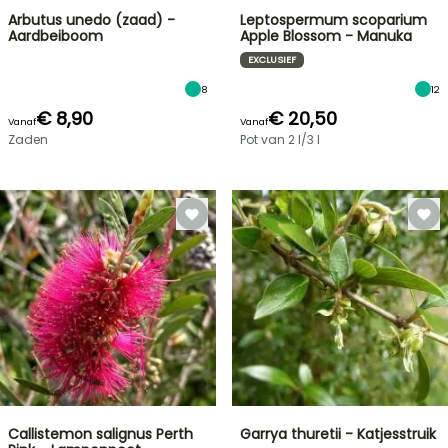
Arbutus unedo (zaad) -
Leptospermum scoparium
Aardbeiboom
Apple Blossom - Manuka
EXCLUSIEF
8
12
€ 8,90
€ 20,50
Vanaf
Vanaf
Zaden
Pot van 2 l/3 l
Callistemon salignus Perth
Garrya thuretii - Katjesstruik