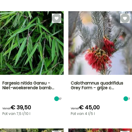
Fargesia nitida Gansu -
Calothamnus quadrifidus
Niet-woekerende bamb…
Grey Form - grijze c…
17
7
€ 39,50
€ 45,00
Vanaf
Vanaf
Pot van 7,5 l/10 l
Pot van 4 l/5 l