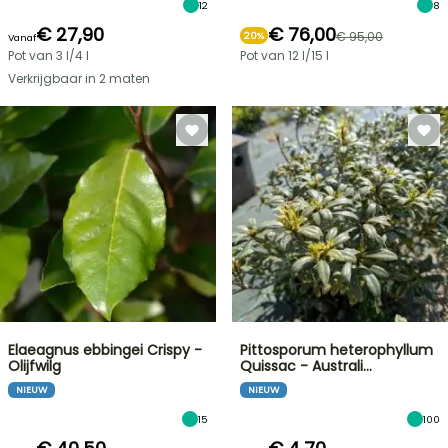
12
8
€ 27,90
€ 76,00
€ 95,00
20%
Vanaf
Pot van 3 l/4 l
Pot van 12 l/15 l
Verkrijgbaar in 2 maten
Elaeagnus ebbingei Crispy -
Pittosporum heterophyllum
Olijfwilg
Quissac - Australi…
NIEUW
NIEUW
15
100