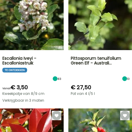
Escallonia Iveyi -
Pittosporum tenuifolium
Escalloniastruik
Green Elf - Australi…
TE ONTDEKKEN
83
13
€ 3,50
€ 27,50
Vanaf
Kweekpotje van 8/9 cm
Pot van 4 l/5 l
Verkrijgbaar in 3 maten