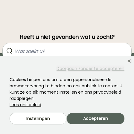
Heeft u niet gevonden wat u zocht?
Doorgaan zonder te accepteren
Cookies helpen ons om u een gepersonaliseerde
browse-ervaring te bieden en ons publiek te meten. U
kunt ze op elk moment instellen en ons privacybeleid
raadplegen.
Word lid van de community van plantenliefhebbers!
Lees ons beleid
Instellingen
Accepteren