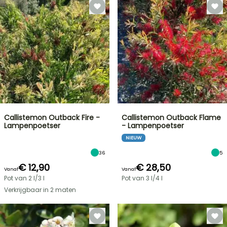
Callistemon Outback Fire -
Callistemon Outback Flame
Lampenpoetser
- Lampenpoetser
NIEUW
36
5
€ 12,90
€ 28,50
Vanaf
Vanaf
Pot van 2 l/3 l
Pot van 3 l/4 l
Verkrijgbaar in 2 maten