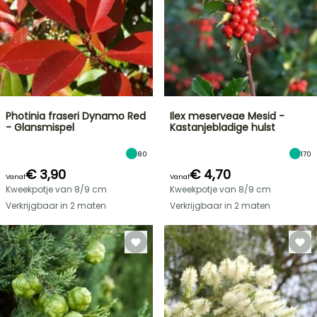
Photinia fraseri Dynamo Red
Ilex meserveae Mesid -
- Glansmispel
Kastanjebladige hulst
80
170
€ 3,90
€ 4,70
Vanaf
Vanaf
Kweekpotje van 8/9 cm
Kweekpotje van 8/9 cm
Verkrijgbaar in 2 maten
Verkrijgbaar in 2 maten