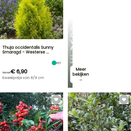
HEESTERS
ONTDEK
ONS
VOORDELIGE
Thuja occidentalis Sunny
ASSORTIMENT
Smaragd - Westerse …
En
bespaar
geld!
107
Meer
€ 6,90
Vanaf
bekijken
Kweekpotje van 8/9 cm
→
FLASH-
SALES
TOT
30%