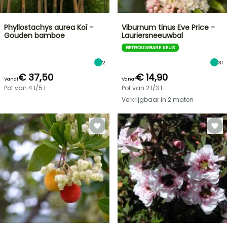
Phyllostachys aurea Koï -
Viburnum tinus Eve Price -
Gouden bamboe
Lauriersneeuwbal
BETROUWBARE KEUS
2
31
€ 37,50
€ 14,90
Vanaf
Vanaf
Pot van 4 l/5 l
Pot van 2 l/3 l
Verkrijgbaar in 2 maten