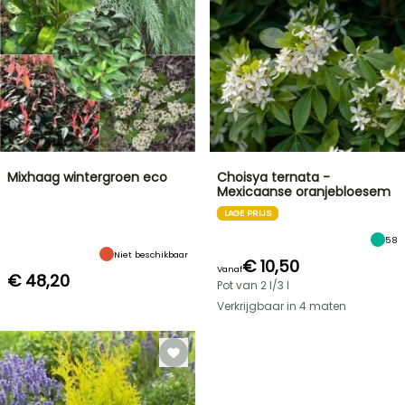
Mixhaag wintergroen eco
Choisya ternata -
Mexicaanse oranjebloesem
LAGE PRIJS
58
Niet beschikbaar
€ 10,50
Vanaf
€ 48,20
Pot van 2 l/3 l
Verkrijgbaar in 4 maten