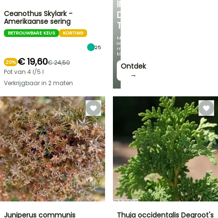
IN
Ceanothus Skylark -
DE
Amerikaanse sering
TUIN
BETROUWBARE KEUS
KORTING
Met
onze
25
mooiste
klimplanten!
€ 19,60
€ 24,50
20%
Ontdek
Pot van 4 l/5 l
→
Verkrijgbaar in 2 maten
Juniperus communis
Thuja occidentalis Degroot's