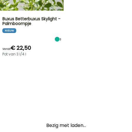
Buxus Betterbuxus Skylight -
Palmboompje
NIEUW
3
€ 22,50
Vanaf
Pot van 3 l/4 l
Bezig met laden...