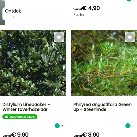
bloei!
€ 4,90
Vanaf
Ontdek
Zaden
→
Distylium Linebacker -
Phillyrea angustifolia Green
Winter toverhazelaar
Up - Steenlinde
BETROUWBARE KEUS
35
90
€ 9,90
€ 3,90
Vanaf
Vanaf