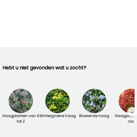
Hebt u niet gevonden wat u zocht?
→
Haagplanten van A
Wintergroene haag
Bloeiende haag
Haagplante
tot Z
ras