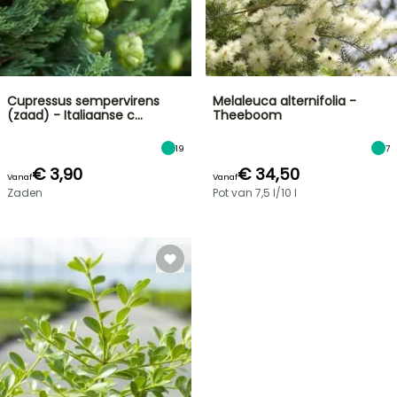
Cupressus sempervirens
Melaleuca alternifolia -
(zaad) - Italiaanse c…
Theeboom
19
7
€ 3,90
€ 34,50
Vanaf
Vanaf
Zaden
Pot van 7,5 l/10 l