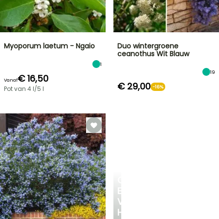
Myoporum laetum - Ngaio
Duo wintergroene
ceanothus Wit Blauw
1
19
€ 16,50
Vanaf
€ 29,00
-16%
Pot van 4 l/5 l
CREËER
EEN
VERKOELEND
HOEKJE