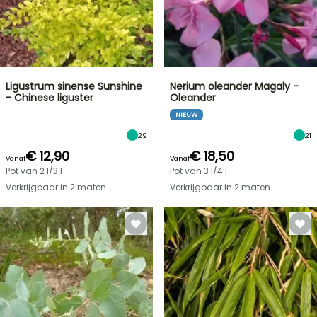
Ligustrum sinense Sunshine
Nerium oleander Magaly -
- Chinese liguster
Oleander
NIEUW
29
21
€ 12,90
€ 18,50
Vanaf
Vanaf
Pot van 2 l/3 l
Pot van 3 l/4 l
Verkrijgbaar in 2 maten
Verkrijgbaar in 2 maten