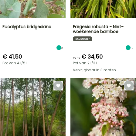
Eucalyptus bridgesiana
Fargesia robusta - Niet-
woekerende bamboe
EXCLUSIEF
2
10
€ 41,50
€ 34,50
Vanaf
Pot van 4 l/5 l
Pot van 2 l/3 l
Verkrijgbaar in 3 maten