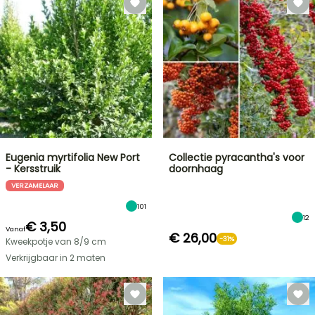
Eugenia myrtifolia New Port
Collectie pyracantha's voor
- Kersstruik
doornhaag
VERZAMELAAR
101
12
€ 3,50
Vanaf
€ 26,00
-31%
Kweekpotje van 8/9 cm
Verkrijgbaar in 2 maten