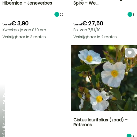
Hibernica - Jeneverbes
Spire - We…
95
6
€ 3,90
€ 27,50
Vanaf
Vanaf
Kweekpotje van 8/9 cm
Pot van 7,5 l/10 l
Verkrijgbaar in 3 maten
Verkrijgbaar in 2 maten
NIEUW
AGAPANTHUS
ZAMBEZI
Wanneer
het
blad
Cistus laurifolius (zaad) -
net
zo
Rotsroos
spectaculair
wordt
als
19
de