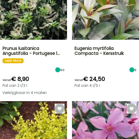
Prunus lusitanica
Eugenia myrtifolia
Angustifolia - Portugese l…
Compacta - Kersstruik
LAGE PRIJS
60
6
€ 8,90
€ 24,50
Vanaf
Vanaf
Pot van 2 l/3 l
Pot van 4 l/5 l
Verkrijgbaar in 4 maten