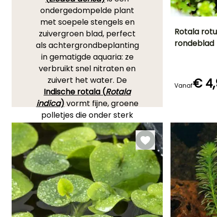
ondergedompelde plant
met soepele stengels en
Rotala rotu
zuivergroen blad, perfect
rondeblad
als achtergrondbeplanting
Uiteindelijke
in gematigde aquaria: ze
planthoogte
60 cm
verbruikt snel nitraten en
zuivert het water. De
€ 4
Vanaf
Indische rotala (
Rotala
indica
)
vormt fijne, groene
Winterhardheid
polletjes die onder sterk
Tot -15°C
licht rood kleuren; plant
haar bij voorkeur in
groepjes vooraan of in het
midden van het aquarium.
De krachtige
Rotala
rotundifolia
‘Green’
produceert mooi groen,
zeer licht blad dat snel de