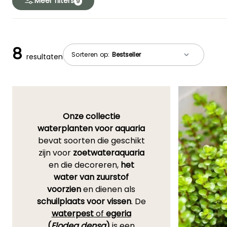
Meer filters
9
8
Sorteren op:
resultaten
Onze collectie
waterplanten voor aquaria
bevat soorten die geschikt
zijn voor
zoetwateraquaria
en die decoreren,
het
water van zuurstof
voorzien
en dienen als
schuilplaats voor vissen
. De
waterpest
of
egeria
(
Elodea densa
)
is een