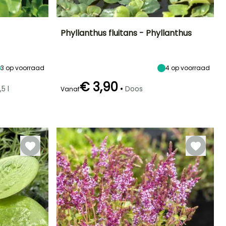
Phyllanthus fluitans - Phyllanthus
Blootstelling
Uiteindelijke
Uiteindelijke
Blootstelling
planthoogte
breedte
Zon
Zon
5 cm
30 cm
3
op voorraad
4
op voorraad
€ 3,90
•
,5 l
Doos
Vanaf
Winterhardheid
Onderdompeldiepte
Tot +10°C
Flottante