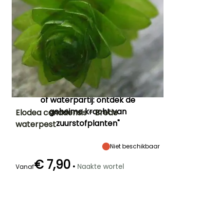
krachtige soorten. Plant de
stengels in kleine groepjes,
dun ze uit of deel ze op
gezette tijden om je
aquarium gezond en in
evenwicht te houden.
Voor meer informatie, lees
ook ons tuindossier
"Vijver
of waterpartij: ontdek de
geheime kracht van
Elodea canadensis - Brede
zuurstofplanten"
waterpest
Uiteindelijke
Blootstelling
Winterhardheid
planthoogte
Zon,
Tot -34,5°C
1 m
Niet beschikbaar
Halfschaduw
€ 7,90
•
Naakte wortel
Vanaf
Onderdompeldiepte
Tussen 20cm
en 50cm diep