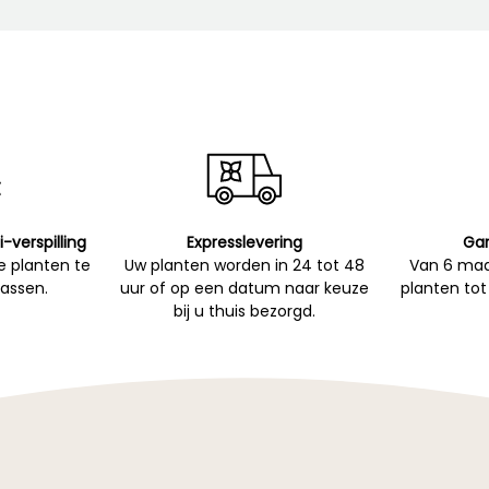
i-verspilling
Expresslevering
Gar
 planten te
Uw planten worden in 24 tot 48
Van 6 maa
passen.
uur of op een datum naar keuze
planten tot
bij u thuis bezorgd.