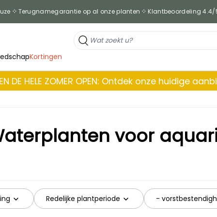
euze
Terugnamegarantie op al onze planten
Klantbeoordeling 4.4/
eedschap
Kortingen
EN DE HELE ZOMER OPEN: Ontdek onze huidige aanb
aterplanten voor aquar
ling
Redelijke plantperiode
- vorstbestendigh