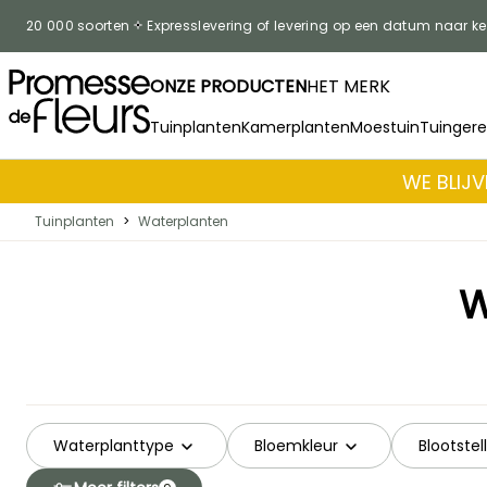
Skip to Content
20 000 soorten
Expresslevering of levering op een datum naar k
ONZE PRODUCTEN
HET MERK
Tuinplanten
Kamerplanten
Moestuin
Tuinger
WE BLIJV
Tuinplanten
>
Waterplanten
W
Waterplanttype
Bloemkleur
Blootstel