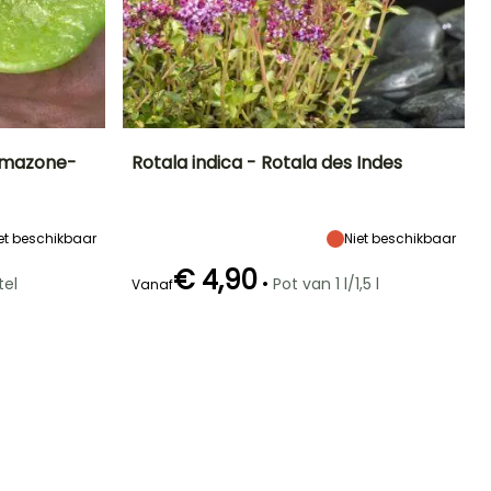
Amazone-
Rotala indica - Rotala des Indes
Blootstelling
Uiteindelijke
Uiteindelijke
Blootstelling
planthoogte
breedte
Zon
Zon
40 cm
30 cm
et beschikbaar
Niet beschikbaar
€ 4,90
•
tel
Pot van 1 l/1,5 l
Vanaf
Winterhardheid
Onderdompeldiepte
Tot +4,5°C
Tussen 20cm
en 80cm diep