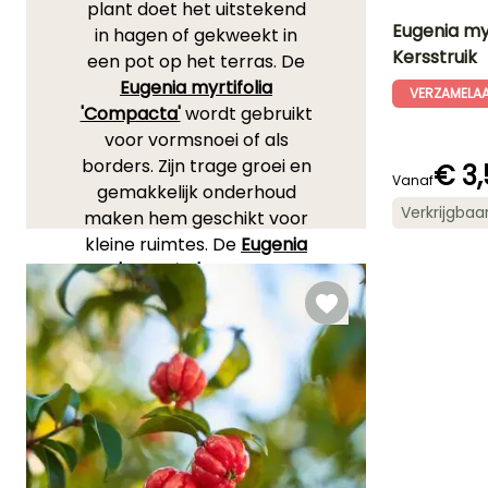
plant doet het uitstekend
Eugenia myr
in hagen of gekweekt in
Kersstruik
een pot op het terras. De
Uiteindelijke
Eugenia myrtifolia
planthoogte
VERZAMELA
3.50 m
'Compacta'
wordt gebruikt
voor vormsnoei of als
borders. Zijn trage groei en
€ 3,
Vanaf
gemakkelijk onderhoud
Bloeitijd
Verkrijgbaa
maken hem geschikt voor
Mei tot Juni
kleine ruimtes. De
Eugenia
'Etna Fire'
, ook wel
Cayennekers
genoemd,
betovert met zijn
robijnrode jonge scheuten
en eetbare bessen. De
Eugenia paniculata
(Syzygium paniculatum)
biedt daarentegen een
elegante habitus, fijn loof