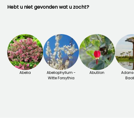
vorst.
Hebt u niet gevonden wat u zocht?
Voor meer informatie kunt
u ook ons dossier
raadplegen:
"Mirte, Myrtus:
planten, snoeien en
onderhouden"
Abelia
Abeliophyllum -
Abutilon
Adanso
Witte Forsythia
Bao