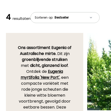
4
Sorteren op:
resultaten
Ons assortiment Eugenia of
Australische mirte.
Dit zijn
groenblijvende struiken
met
dicht, glanzend loof
.
Ontdek de
Eugenia
myrtifolia 'New Port'
, een
compacte variëteit met
rode jonge scheuten die
kleine witte bloemen
voortbrengt, gevolgd door
eetbare bessen. Deze