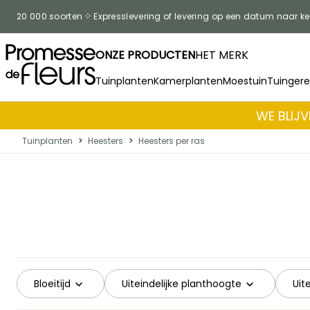
Skip to Content
20 000 soorten
Expresslevering of levering op een datum naar k
ONZE PRODUCTEN
HET MERK
Tuinplanten
Kamerplanten
Moestuin
Tuinger
WE BLIJV
Tuinplanten
>
Heesters
>
Heesters per ras
Bloeitijd
Uiteindelijke planthoogte
Uit