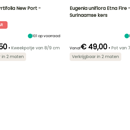
tifolia New Port -
Eugenia uniflora Etna Fire 
Surinaamse kers
Uiteindelijke
Blootstelling
Uiteindelijke
Uiteindelijke
breedte
planthoogte
breedte
Zon,
AR
1.75 m
2 m
1 m
Halfschaduw
101
op voorraad
50
€ 49,00
•
•
Kweekpotje van 8/9 cm
Pot van 7,
Vanaf
Redelijke
Winterhardheid
Redelijke
Bloeitijd
r in 2 maten
Verkrijgbaar in 2 maten
plantperiode
plantperiode
Tot -4°C
Juni tot Juli
Maart tot Mei
Maart tot Mei,
September tot
Oktober