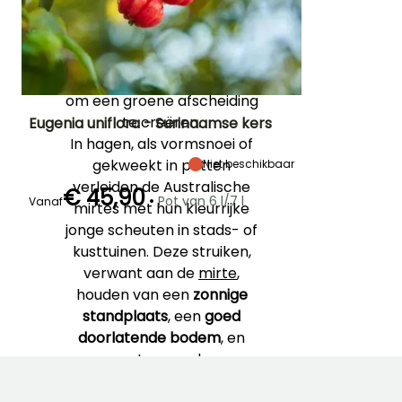
en witte bloemen in
pluimen. Deze variëteit is
ideaal om structuur te
geven aan een border of
om een groene afscheiding
te creëren.
Eugenia uniflora - Surinaamse kers
In hagen, als vormsnoei of
Uiteindelijke
Uiteindelijke
Blootstelling
gekweekt in potten
Niet beschikbaar
planthoogte
breedte
Zon,
3.50 m
3 m
verleiden de Australische
Halfschaduw
€ 45,90
•
Pot van 6 l/7 l
Vanaf
mirtes met hun kleurrijke
jonge scheuten in stads- of
kusttuinen. Deze struiken,
Redelijke
Winterhardheid
Bloeitijd
verwant aan de
mirte
,
plantperiode
Tot -4°C
Mei tot
houden van een
zonnige
Maart tot Mei
September
standplaats
, een
goed
doorlatende bodem
, en
moeten worden
beschermd tegen strenge