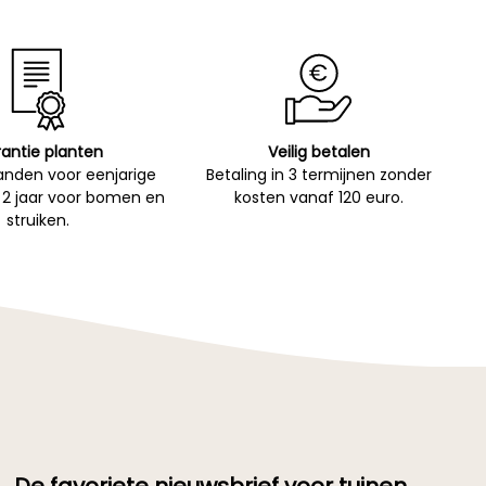
antie planten
Veilig betalen
nden voor eenjarige
Betaling in 3 termijnen zonder
 2 jaar voor bomen en
kosten vanaf 120 euro.
struiken.
De favoriete nieuwsbrief voor tuinen. →