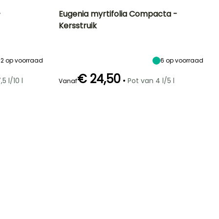
-
Eugenia myrtifolia Compacta -
Kersstruik
Blootstelling
Uiteindelijke
Uiteindelijke
Blootstelling
planthoogte
breedte
Zon,
Zon,
3.50 m
1.75 m
Halfschaduw
Halfschaduw
12
op voorraad
6
op voorraad
€ 24,50
•
5 l/10 l
Pot van 4 l/5 l
Vanaf
Winterhardheid
Redelijke
Winterhardheid
Bloeitijd
plantperiode
Tot -4°C
Tot -4°C
Juni tot
Maart tot Mei
Augustus