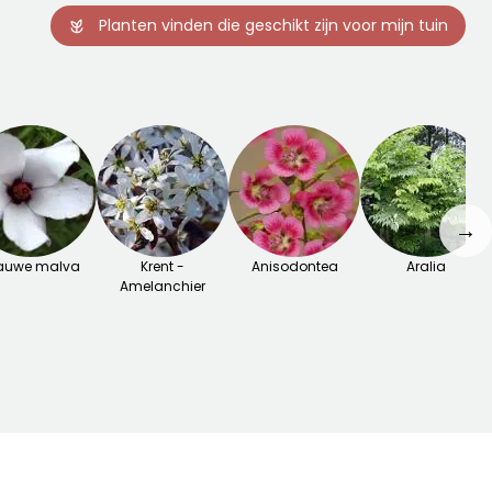
Planten vinden die geschikt zijn voor mijn tuin
→
auwe malva
Krent -
Anisodontea
Aralia
Amelanchier