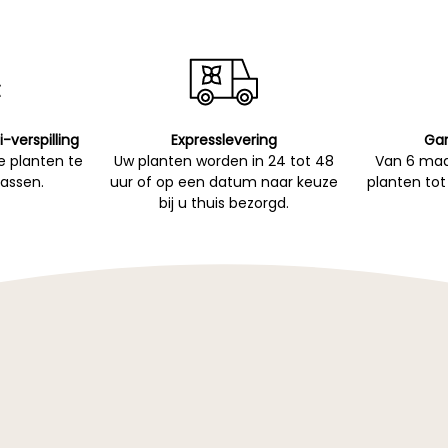
i-verspilling
Expresslevering
Gar
 planten te
Uw planten worden in 24 tot 48
Van 6 maa
passen.
uur of op een datum naar keuze
planten tot
bij u thuis bezorgd.