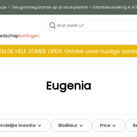
euze
Terugnamegarantie op al onze planten
Klantbeoordeling 4.4/
eedschap
Kortingen
EN DE HELE ZOMER OPEN: Ontdek onze huidige aanb
Eugenia
eindelijke breedte
Bladkleur
Price
B