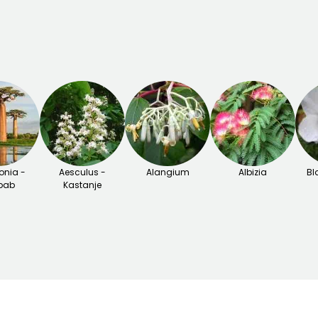
nia -
Aesculus -
Alangium
Albizia
Bl
bab
Kastanje