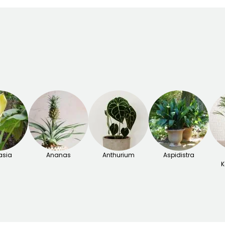
asia
Ananas
Anthurium
Aspidistra
K