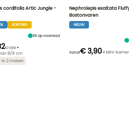
 cordifolia Artic Jungle -
Nephrolepis exaltata Fluffy
Bostonvaren
Uiteindelijke
Blootstelling
Frequentie van
Binnenopstelling
breedte
water geven
Halfschaduw
Matig licht,
EN
KORTING
NIEUW
50 cm
Hoog (2 keer
Indirect fel licht
per week)
39
op voorraad
32
•
€ 7,90
€ 3,90
•
Mini-kamer
Vanaf
van 8/9 cm
Winterhardheid
Tot -9,5°C
Bijzonderheden
Bijzonderheden
r in 2 maten
Hangplant
Terrarium