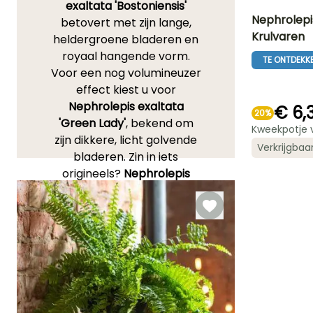
exaltata 'Bostoniensis'
Nephrolepis
betovert met zijn lange,
Krulvaren
heldergroene bladeren en
Uiteindelijke
royaal hangende vorm.
planthoogte
TE ONTDEKK
50 cm
Voor een nog volumineuzer
effect kiest u voor
Nephrolepis exaltata
€ 6,
20%
'Green Lady'
, bekend om
Kweekpotje 
Redelijke
zijn dikkere, licht golvende
plantperiode
Verkrijgbaa
Maart tot
bladeren. Zin in iets
November
origineels?
Nephrolepis
cordifolia 'Duffii'
heeft
compacte bladeren met
ronde, glanzende blaadjes.
Deze tropische varens uit
de familie der
Nephrolepidaceae
,
afkomstig uit Midden-
Amerika en Azië, geven de