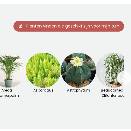
Planten vinden die geschikt zijn voor mijn tuin
→
Areca -
Asparagus
Astrophytum
Beaucarnea -
amerpalm
Olifantenpoot