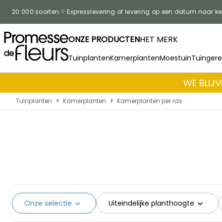
Skip to Content
20 000 soorten
Expresslevering of levering op een datum naar k
ONZE PRODUCTEN
HET MERK
Tuinplanten
Kamerplanten
Moestuin
Tuinger
WE BLIJV
Tuinplanten
>
Kamerplanten
>
Kamerplanten per ras
Onze selectie
Uiteindelijke planthoogte