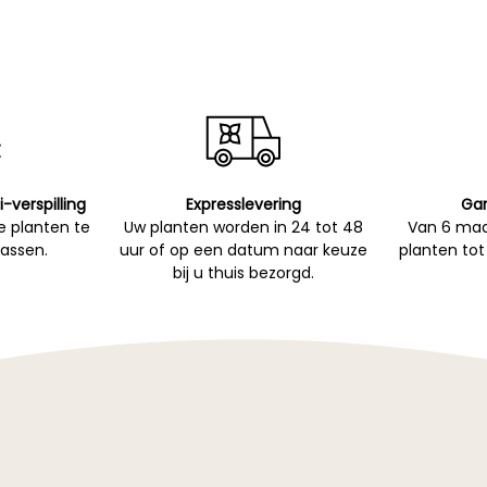
i-verspilling
Expresslevering
Gar
 planten te
Uw planten worden in 24 tot 48
Van 6 maa
passen.
uur of op een datum naar keuze
planten tot
bij u thuis bezorgd.