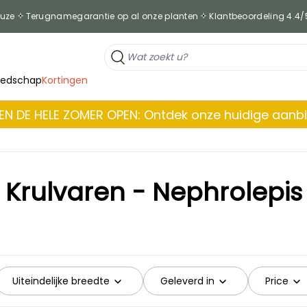
euze
Terugnamegarantie op al onze planten
Klantbeoordeling 4.4/
eedschap
Kortingen
EN DE HELE ZOMER OPEN: Ontdek onze huidige aanb
Krulvaren - Nephrolepis
Uiteindelijke breedte
Geleverd in
Price