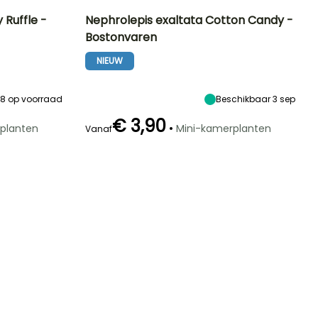
 Ruffle -
Nephrolepis exaltata Cotton Candy -
Bostonvaren
Bijzonderheden
Frequentie van
Binnenopstelling
Bijzonderheden
water geven
Grafisch blad
Matig licht,
Geschikt voor
NIEUW
Hoog (2 keer
Indirect fel licht
huisdieren
per week)
8
op voorraad
Beschikbaar 3 sep
€ 3,90
•
planten
Mini-kamerplanten
Vanaf
Bijzonderheden
Bijzonderheden
Grafisch blad
Hangplant