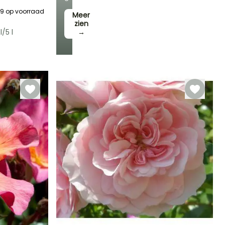
59
op voorraad
Meer
zien
l/5 l
→
Winterhardheid
Tot -23,5°C