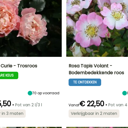
 Curie - Trosroos
Rosa Tapis Volant -
Bodembedekkende roos
RE KEUS
Uiteindelijke
Blootstelling
Uiteindelijke
Uiteindelijke
breedte
planthoogte
breedte
Zon
TE ONTDEKKEN
65 cm
60 cm
1.50 m
70
op voorraad
5,50
€ 22,50
•
•
Pot van 2 l/3 l
Pot van 4 
Vanaf
Redelijke
Winterhardheid
Redelijke
Bloeitijd
r in 3 maten
Verkrijgbaar in 2 maten
plantperiode
Tot -23,5°C
plantperiode
er
Juni tot Oktober
Januari tot
Januari tot Mei,
April,
September tot