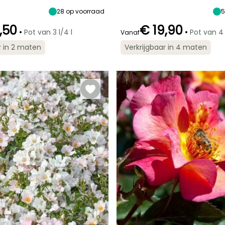
28
op voorraad
,50
€ 19,90
•
•
Pot van 3 l/4 l
Pot van 4 
Vanaf
Redelijke
Bloeitijd
Redelijke
Winterhardheid
r in 2 maten
Verkrijgbaar in 4 maten
plantperiode
plantperiode
Tot -23,5°C
Juni tot Oktober
er
Januari tot
Januari tot Mei,
April,
September tot
September tot
December
December