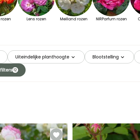
 rozen
Lens rozen
Meilland rozen
NIRParfum rozen
O
Uiteindelijke planthoogte
Blootstelling
ilters
12