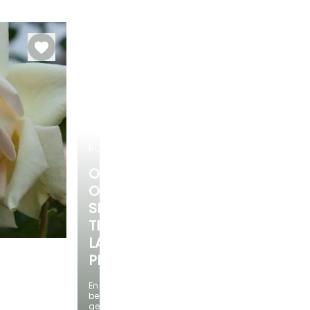
Winterhardheid
Redelijke
Winterhardheid
Bloeitijd
plantperiode
Tot -23,5°C
Tot -23,5°C
Juni tot Oktober
Februari tot
November
ROZENSTRUIKENROZENSTRUIKEN
ONTDEK
ONZE
SELECTIE
TEGEN
LAGE
PRIJZEN
En
Blootstelling
bespaar
Zon
geld!