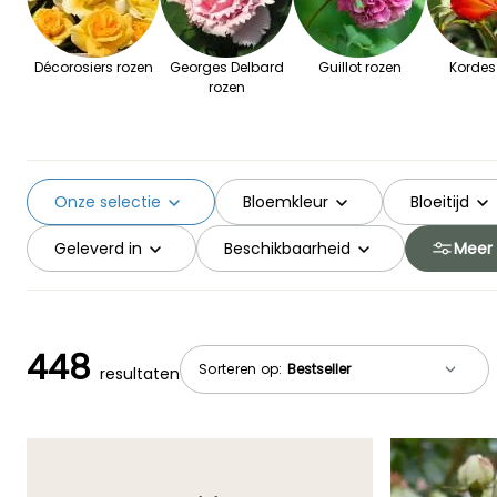
Décorosiers rozen
Georges Delbard
Guillot rozen
Kordes
rozen
Onze selectie
Bloemkleur
Bloeitijd
Geleverd in
Beschikbaarheid
Meer f
448
Sorteren op:
resultaten