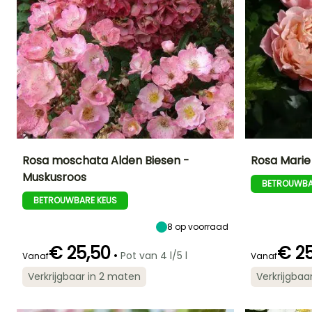
Rosa moschata Alden Biesen -
Rosa Marie
Muskusroos
BETROUWBA
Uiteindelijke
Uiteindelijke
Blootstelling
Uiteindelijke
planthoogte
breedte
planthoogte
Zon
BETROUWBARE KEUS
2 m
1.50 m
65 cm
8
op voorraad
€ 25,50
€ 2
•
Pot van 4 l/5 l
Vanaf
Vanaf
Redelijke
Winterhardheid
Bloeitijd
Bloeitijd
Verkrijgbaar in 2 maten
Verkrijgbaa
plantperiode
Tot -18°C
Juni tot Oktober
Juni tot Oktob
Januari tot Mei,
September tot