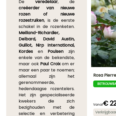
De
veredelaar
, de
creëerder van nieuwe
rozen of nieuwe
rozestruiken
, is de eerste
schakel in de rozenketen.
Meilland-Richardier,
Delbard, David Austin,
Guillot, Nirp International,
Kordes
en
Poulsen
zijn
enkele van de bekendste,
maar ook
Paul Croix
om er
maar een paar te noemen;
Rosa Pierr
allemaal zijn het
gerenommeerde,
BETROUWBA
Uiteindelijke
hedendaagse rozentelers.
planthoogte
2 m
Het zijn gespecialiseerde
kwekers die zich
€ 22
Vanaf
bezighouden met de
Verkrijgbaa
selectie en verbetering
Bloeitijd