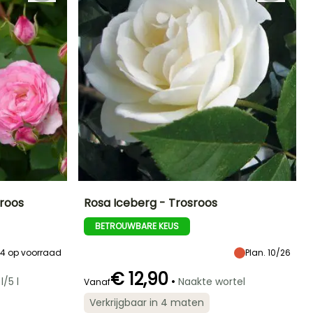
mroos
Rosa Iceberg - Trosroos
BETROUWBARE KEUS
Blootstelling
Uiteindelijke
Uiteindelijke
Blootstelling
planthoogte
breedte
Zon,
Zon,
1.30 m
1 m
Halfschaduw
Halfschaduw
64
op voorraad
Plan. 10/26
€ 12,90
•
l/5 l
Naakte wortel
Vanaf
Verkrijgbaar in 4 maten