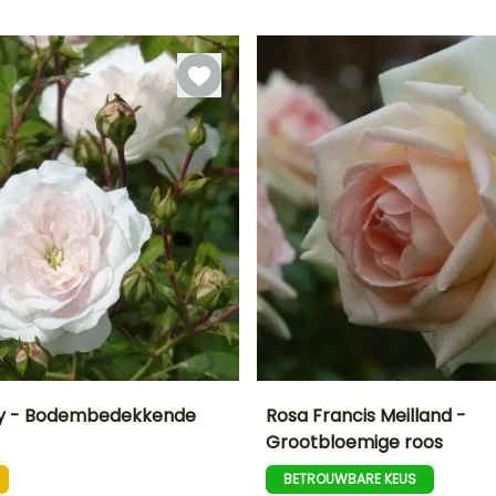
Redelijke
Bloeitijd
plantperiode
Tot -23,5°C
plantperiode
er
Juni tot Oktober
Januari tot
Februari tot
April,
April,
September tot
September tot
December
November
y - Bodembedekkende
Rosa Francis Meilland -
Grootbloemige roos
Uiteindelijke
Blootstelling
Uiteindelijke
Uiteindelijke
breedte
planthoogte
breedte
Zon,
BETROUWBARE KEUS
80 cm
1 m
75 cm
Halfschaduw