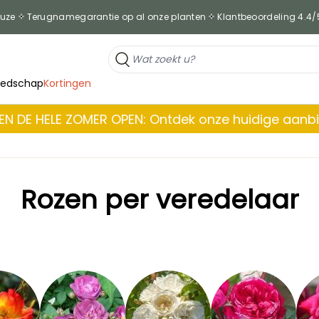
euze
Terugnamegarantie op al onze planten
Klantbeoordeling 4.4/
eedschap
Kortingen
EN DE HELE ZOMER OPEN: Ontdek onze huidige aanb
Rozen per veredelaar