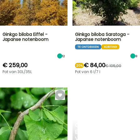
Ginkgo biloba Eiffel -
Ginkgo biloba Saratoga -
Japanse notenboom
Japanse notenboom
TE ONTDEKKEN
KORTING
12
8
€ 259,00
€ 84,00
€ 105,00
20%
Pot van 30L/35L
Pot van 6 l/7 l
CREËER
EEN
VERKOELEND