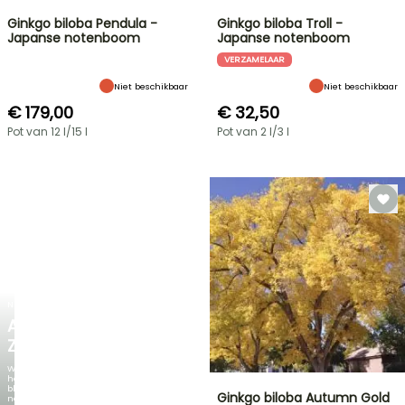
Ginkgo biloba Pendula -
Ginkgo biloba Troll -
Japanse notenboom
Japanse notenboom
VERZAMELAAR
Niet beschikbaar
Niet beschikbaar
€ 179,00
€ 32,50
Pot van 12 l/15 l
Pot van 2 l/3 l
NIEUW
AGAPANTHUS
ZAMBEZI
Wanneer
het
blad
Ginkgo biloba Autumn Gold
net