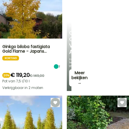
HEESTERS
ONTDEK
ONS
VOORDELIGE
Ginkgo biloba fastigiata
Gold Flame - Japans…
ASSORTIMENT
KORTING
En
bespaar
geld!
7
Meer
€ 119,20
€ 149,00
20%
bekijken
Pot van 7,5 l/10 l
→
Verkrijgbaar in 2 maten
FLASH-
SALES
TOT