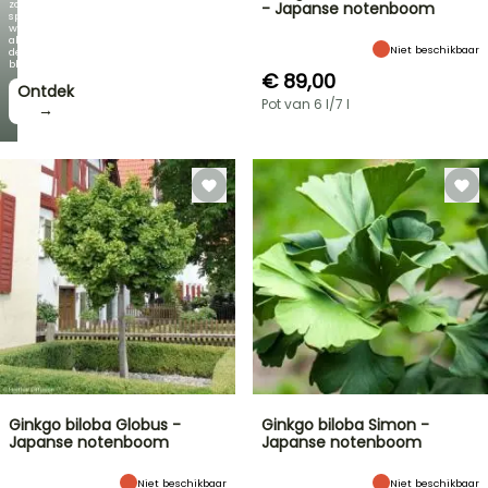
zo
- Japanse notenboom
spectaculair
wordt
als
Niet beschikbaar
de
bloei!
€ 89,00
Ontdek
Pot van 6 l/7 l
→
Ginkgo biloba Globus -
Ginkgo biloba Simon -
Japanse notenboom
Japanse notenboom
Niet beschikbaar
Niet beschikbaar