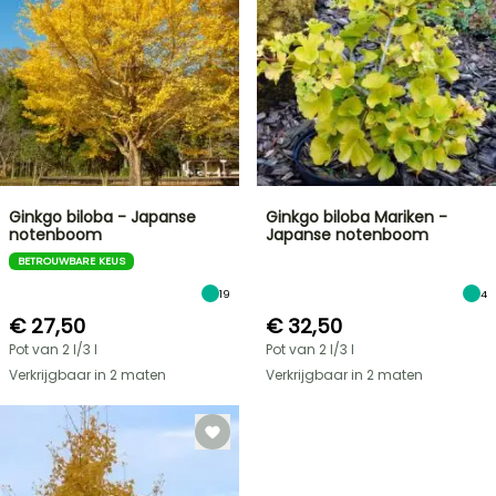
Ginkgo biloba - Japanse
Ginkgo biloba Mariken -
notenboom
Japanse notenboom
BETROUWBARE KEUS
19
4
€ 27,50
€ 32,50
Pot van 2 l/3 l
Pot van 2 l/3 l
Verkrijgbaar in 2 maten
Verkrijgbaar in 2 maten