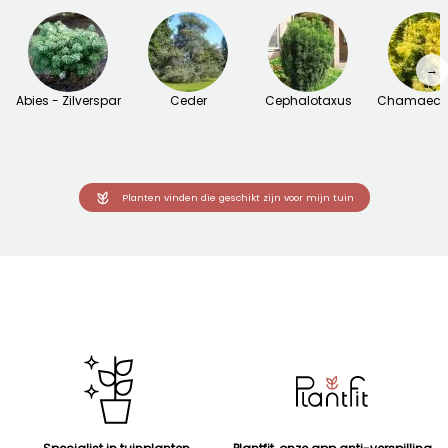
→
Abies - Zilverspar
Ceder
Cephalotaxus
Chamaecyp
Planten vinden die geschikt zijn voor mijn tuin