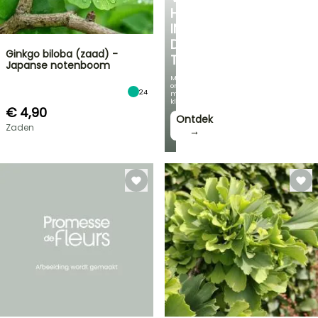
HOEKJE
IN
DE
Ginkgo biloba (zaad) -
TUIN
Japanse notenboom
Met
onze
24
mooiste
klimplanten!
€ 4,90
Ontdek
Zaden
→