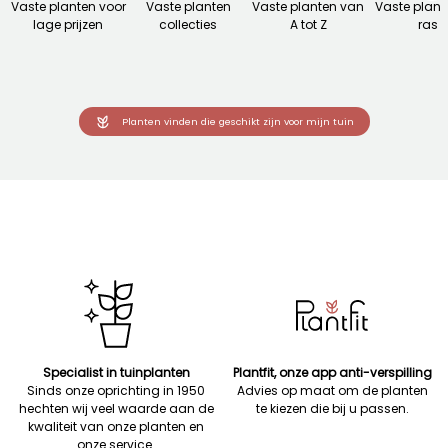
Vaste planten voor
Vaste planten
Vaste planten van
Vaste plant
lage prijzen
collecties
A tot Z
ras
Planten vinden die geschikt zijn voor mijn tuin
Specialist in tuinplanten
Plantfit, onze app anti-verspilling
Sinds onze oprichting in 1950
Advies op maat om de planten
hechten wij veel waarde aan de
te kiezen die bij u passen.
kwaliteit van onze planten en
onze service.