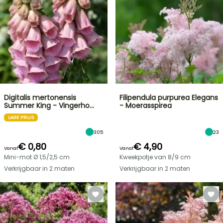
Digitalis mertonensis
Filipendula purpurea Elegans
Summer King - Vingerho…
- Moerasspirea
LAGE PRIJS
305
23
€ 0,80
€ 4,90
Vanaf
Vanaf
Mini-mot Ø 1,5/2,5 cm
Kweekpotje van 8/9 cm
Verkrijgbaar in 2 maten
Verkrijgbaar in 2 maten