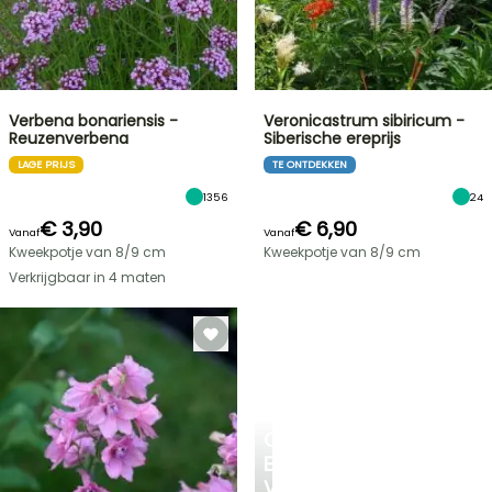
Verbena bonariensis -
Veronicastrum sibiricum -
Reuzenverbena
Siberische ereprijs
LAGE PRIJS
TE ONTDEKKEN
1356
24
€ 3,90
€ 6,90
Vanaf
Vanaf
Kweekpotje van 8/9 cm
Kweekpotje van 8/9 cm
Verkrijgbaar in 4 maten
CREËER
EEN
VERKOELEND