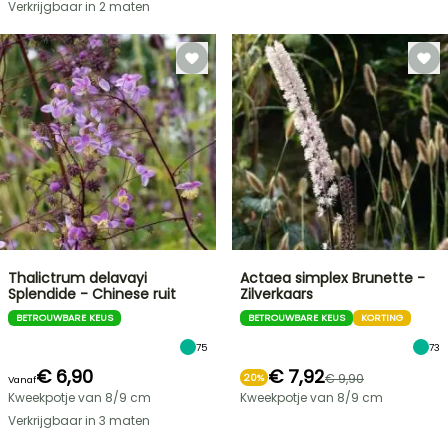
Verkrijgbaar in 2 maten
Thalictrum delavayi
Actaea simplex Brunette -
Splendide - Chinese ruit
Zilverkaars
BETROUWBARE KEUS
BETROUWBARE KEUS
KORTING
75
73
€ 6,90
€ 7,92
€ 9,90
20%
Vanaf
Kweekpotje van 8/9 cm
Kweekpotje van 8/9 cm
Verkrijgbaar in 3 maten