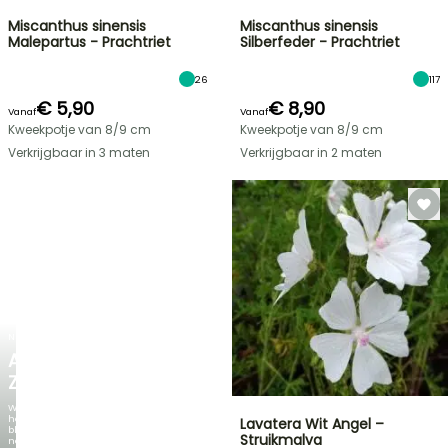
Miscanthus sinensis
Miscanthus sinensis
Malepartus - Prachtriet
Silberfeder - Prachtriet
26
117
€ 5,90
€ 8,90
Vanaf
Vanaf
Kweekpotje van 8/9 cm
Kweekpotje van 8/9 cm
Verkrijgbaar in 3 maten
Verkrijgbaar in 2 maten
NIEUW
AGAPANTHUS
ZAMBEZI
Wanneer
het
Lavatera Wit Angel –
blad
Struikmalva
net