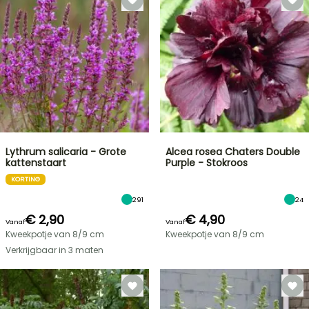
Lythrum salicaria - Grote
Alcea rosea Chaters Double
kattenstaart
Purple - Stokroos
KORTING
291
24
€ 2,90
€ 4,90
Vanaf
Vanaf
Kweekpotje van 8/9 cm
Kweekpotje van 8/9 cm
Verkrijgbaar in 3 maten