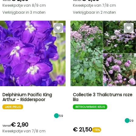
Kweekpotje van 8/9 cm
Kweekpotje van 7/8 cm
Verkrijgbaar in 3 maten
Verkrijgbaar in 2 maten
Delphinium Pacific King
Collectie 3 Thalictrums roze
Arthur - Ridderspoor
lila
LAGE PRIJS
BETROUWBARE KEUS
59
29
€ 2,90
Vanaf
€ 21,50
-16%
Kweekpotje van 7/8 cm