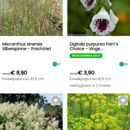
Miscanthus sinensis
Digitalis purpurea Pam's
Silberspinne - Prachtriet
Choice - Vinge…
BETROUWBARE KEUS
37
20
€ 8,90
€ 3,90
Vanaf
Vanaf
Kweekpotje van 8/9 cm
Kweekpotje van 8/9 cm
Verkrijgbaar in 2 maten