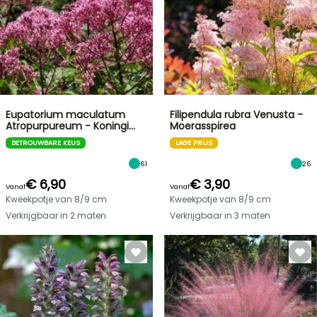
Eupatorium maculatum
Filipendula rubra Venusta -
Atropurpureum - Koningi…
Moerasspirea
BETROUWBARE KEUS
LAGE PRIJS
61
26
€ 6,90
€ 3,90
Vanaf
Vanaf
Kweekpotje van 8/9 cm
Kweekpotje van 8/9 cm
Verkrijgbaar in 2 maten
Verkrijgbaar in 3 maten
FLASH-
SALES
TOT