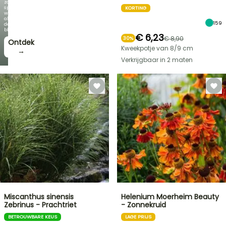
zo
spectaculair
KORTING
wordt
als
159
de
bloei!
€ 6,23
€ 8,90
30%
Ontdek
Kweekpotje van 8/9 cm
→
Verkrijgbaar in 2 maten
Miscanthus sinensis
Helenium Moerheim Beauty
Zebrinus - Prachtriet
- Zonnekruid
BETROUWBARE KEUS
LAGE PRIJS