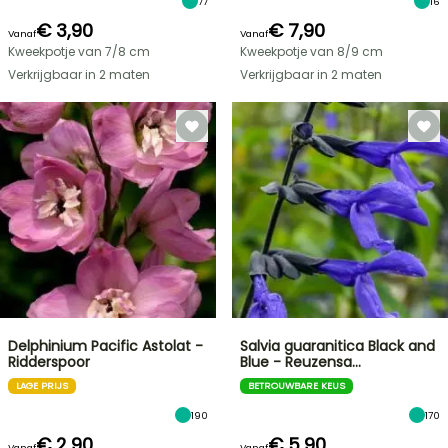
77
16
€ 3,90
€ 7,90
Vanaf
Vanaf
Kweekpotje van 7/8 cm
Kweekpotje van 8/9 cm
Verkrijgbaar in 2 maten
Verkrijgbaar in 2 maten
Delphinium Pacific Astolat -
Salvia guaranitica Black and
Ridderspoor
Blue - Reuzensa…
LAGE PRIJS
BETROUWBARE KEUS
190
170
€ 2,90
€ 5,90
Vanaf
Vanaf