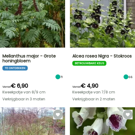
Melianthus major - Grote
Alcea rosea Nigra - Stokroos
honingbloem
BETROUWBARE KEUS
TE ONTDEKKEN
71
66
€ 6,90
€ 4,90
Vanaf
Vanaf
Kweekpotje van 8/9 cm
Kweekpotje van 7/8 cm
Verkrijgbaar in 3 maten
Verkrijgbaar in 2 maten