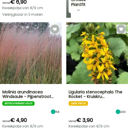
€ 6,90
Vanaf
Plantfit
Kweekpotje van 8/9 cm
→
Verkrijgbaar in 3 maten
Molinia arundinacea
Ligularia stenocephala The
Windsaule - Pijpenstroot…
Rocket - Kruiskru…
BETROUWBARE KEUS
LAGE PRIJS
58
230
€ 4,90
€ 3,90
Vanaf
Vanaf
Kweekpotje van 8/9 cm
Kweekpotje van 8/9 cm