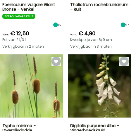
Foeniculum vulgare Giant
Thalictrum rochebrunianum
Bronze - Venkel
- Ruit
BETROUWBARE KEUS
15
27
€ 12,50
€ 4,90
Vanaf
Vanaf
Pot van 2 l/3 l
Kweekpotje van 8/9 cm
Verkrijgbaar in 2 maten
Verkrijgbaar in 3 maten
Typha minima -
Digitalis purpurea Alba -
Dwerglisdodde
Vingerhoedskruid