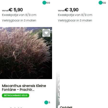
103
132
€ 5,90
€ 3,90
Vanaf
Vanaf
Kweekpotje van 8/9 cm
Kweekpotje van 8/9 cm
Verkrijgbaar in 3 maten
Verkrijgbaar in 3 maten
PLANTFIT
PERSOONLIJK
ADVIES
Miscanthus sinensis Kleine
VOOR
Fontäne - Prachtr…
UW
BETROUWBARE KEUS
TUIN
71
Ontdek