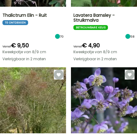
Thalictrum Elin - Ruit
Lavatera Barnsley -
Struikmalva
TE ONTDEKKEN
BETROUWBARE KEUS
70
58
€ 9,50
€ 4,90
Vanaf
Vanaf
Kweekpotje van 8/9 cm
Kweekpotje van 8/9 cm
Verkrijgbaar in 2 maten
Verkrijgbaar in 2 maten