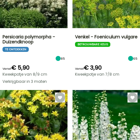
Persicaria polymorpha -
Venkel - Foeniculum vulgare
Duizendknoop
BETROUWBARE KEUS
TE ONTDEKKEN
85
65
€ 5,90
€ 3,90
Vanaf
Vanaf
Kweekpotje van 8/9 cm
Kweekpotje van 7/8 cm
Verkrijgbaar in 3 maten