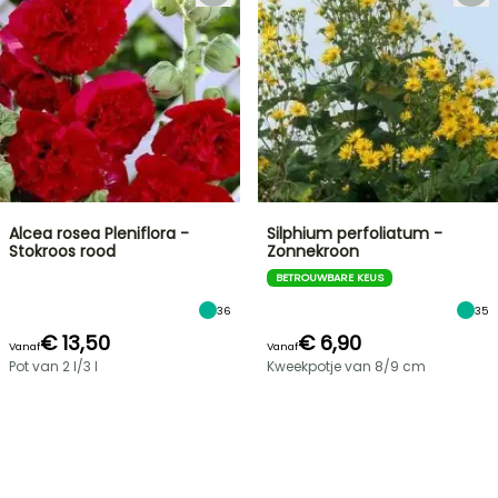
Alcea rosea Pleniflora -
Silphium perfoliatum -
Stokroos rood
Zonnekroon
BETROUWBARE KEUS
36
35
€ 13,50
€ 6,90
Vanaf
Vanaf
Pot van 2 l/3 l
Kweekpotje van 8/9 cm