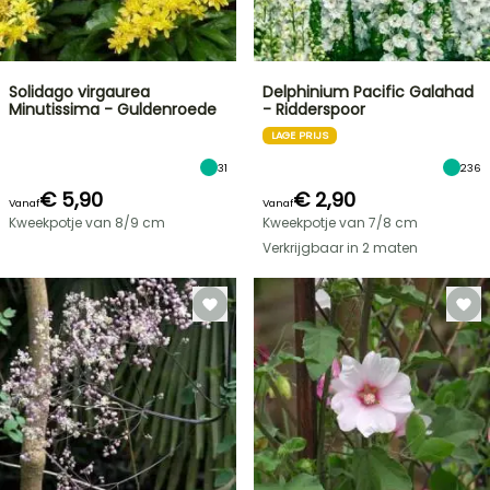
Solidago virgaurea
Delphinium Pacific Galahad
Minutissima - Guldenroede
- Ridderspoor
LAGE PRIJS
31
236
€ 5,90
€ 2,90
Vanaf
Vanaf
Kweekpotje van 8/9 cm
Kweekpotje van 7/8 cm
Verkrijgbaar in 2 maten