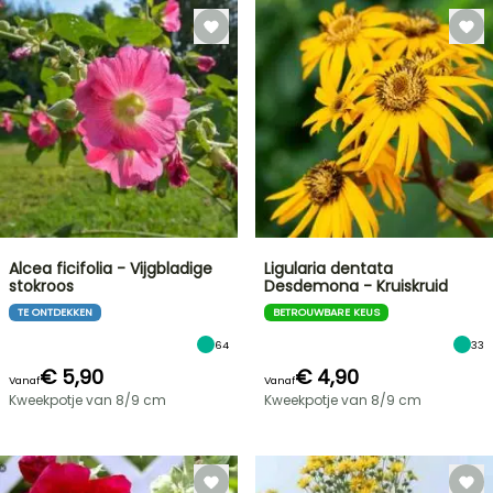
Alcea ficifolia - Vijgbladige
Ligularia dentata
stokroos
Desdemona - Kruiskruid
TE ONTDEKKEN
BETROUWBARE KEUS
64
33
€ 5,90
€ 4,90
Vanaf
Vanaf
Kweekpotje van 8/9 cm
Kweekpotje van 8/9 cm