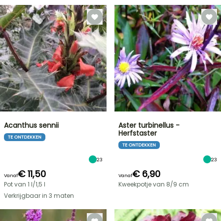
Acanthus sennii
Aster turbinellus -
Herfstaster
TE ONTDEKKEN
TE ONTDEKKEN
23
23
€ 11,50
€ 6,90
Vanaf
Vanaf
Pot van 1 l/1,5 l
Kweekpotje van 8/9 cm
Verkrijgbaar in 3 maten