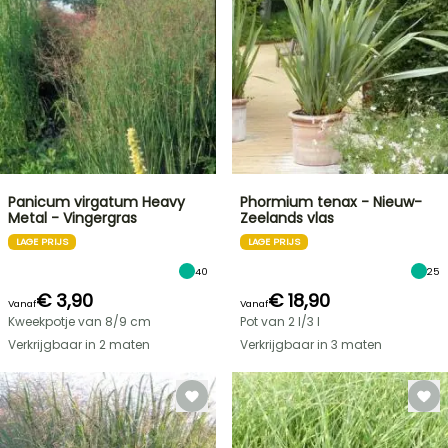
Panicum virgatum Heavy
Phormium tenax - Nieuw-
Metal - Vingergras
Zeelands vlas
LAGE PRIJS
LAGE PRIJS
40
25
€ 3,90
€ 18,90
Vanaf
Vanaf
Kweekpotje van 8/9 cm
Pot van 2 l/3 l
Verkrijgbaar in 2 maten
Verkrijgbaar in 3 maten