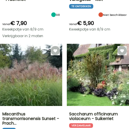
TE ONTDEKKEN
98
Niet beschikbaar
€ 7,90
€ 5,90
Vanaf
Vanaf
Kweekpotje van 8/9 cm
Kweekpotje van 8/9 cm
Verkrijgbaar in 2 maten
Miscanthus
Saccharum officinarum
transmorrisonensis Sunset -
violaceum - Suikerriet
Prach…
VERZAMELAAR