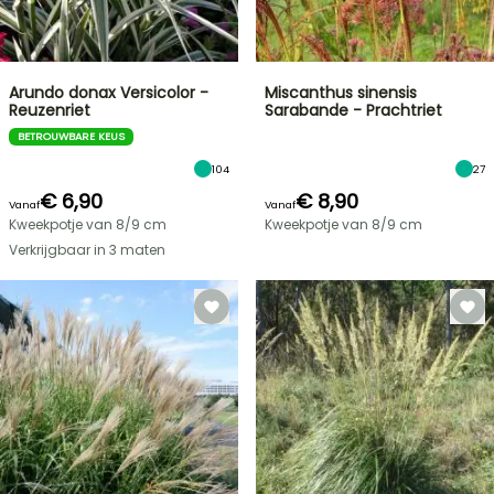
Arundo donax Versicolor -
Miscanthus sinensis
Reuzenriet
Sarabande - Prachtriet
BETROUWBARE KEUS
104
27
€ 6,90
€ 8,90
Vanaf
Vanaf
Kweekpotje van 8/9 cm
Kweekpotje van 8/9 cm
Verkrijgbaar in 3 maten