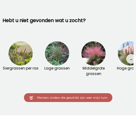
Hebt u niet gevonden wat u zocht?
→
Siergrassen per ras
Lage grassen
Middelgrote
Hoge gra
grassen
Planten vinden die geschikt zijn voor mijn tuin