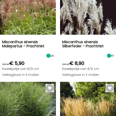
Miscanthus sinensis
Miscanthus sinensis
Malepartus - Prachtriet
Silberfeder - Prachtriet
25
117
€ 5,90
€ 8,90
Vanaf
Vanaf
Kweekpotje van 8/9 cm
Kweekpotje van 8/9 cm
Verkrijgbaar in 3 maten
Verkrijgbaar in 2 maten
FLASH-
SALES
TOT
30%