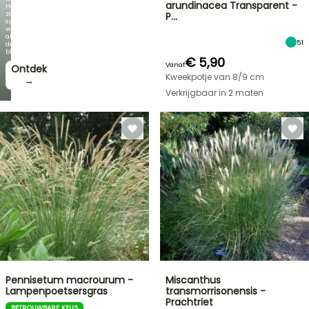
arundinacea Transparent -
net
zo
P…
spectaculair
wordt
als
51
de
bloei!
€ 5,90
Vanaf
Ontdek
Kweekpotje van 8/9 cm
→
Verkrijgbaar in 2 maten
Pennisetum macrourum -
Miscanthus
Lampenpoetsersgras
transmorrisonensis -
Prachtriet
BETROUWBARE KEUS