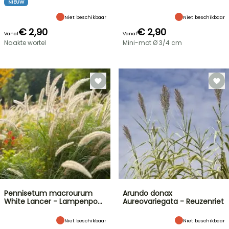
NIEUW
Niet beschikbaar
Niet beschikbaar
€ 2,90
€ 2,90
Vanaf
Vanaf
Naakte wortel
Mini-mot Ø 3/4 cm
Pennisetum macrourum
Arundo donax
White Lancer - Lampenpo…
Aureovariegata - Reuzenriet
Niet beschikbaar
Niet beschikbaar