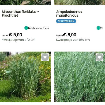
Miscanthus floridulus -
Ampelodesmos
Prachtriet
mauritanicus
TE ONTDEKKEN
Beschikbaar 11 sep
23
€ 5,90
€ 8,90
Vanaf
Vanaf
Kweekpotje van 8/9 cm
Kweekpotje van 8/9 cm