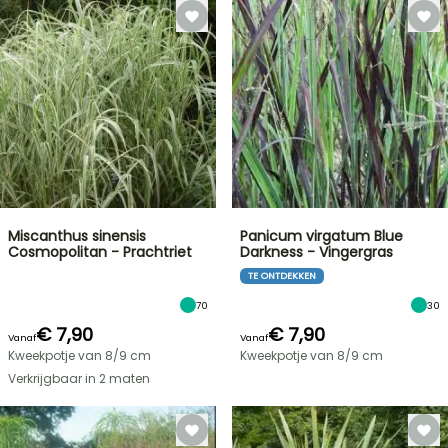
Miscanthus sinensis
Panicum virgatum Blue
Cosmopolitan - Prachtriet
Darkness - Vingergras
TE ONTDEKKEN
70
30
€ 7,90
€ 7,90
Vanaf
Vanaf
Kweekpotje van 8/9 cm
Kweekpotje van 8/9 cm
Verkrijgbaar in 2 maten