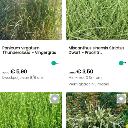
Panicum virgatum
Miscanthus sinensis Strictus
Thundercloud - Vingergras
Dwarf - Prachtr…
44
17
€ 5,90
€ 3,50
Vanaf
Vanaf
Kweekpotje van 8/9 cm
Mini-mot Ø 3/4 cm
Verkrijgbaar in 3 maten