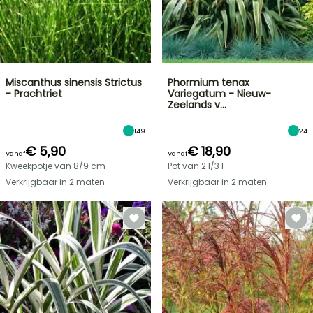
Miscanthus sinensis Strictus
Phormium tenax
- Prachtriet
Variegatum - Nieuw-
Zeelands v…
149
24
€ 5,90
€ 18,90
Vanaf
Vanaf
Kweekpotje van 8/9 cm
Pot van 2 l/3 l
Verkrijgbaar in 2 maten
Verkrijgbaar in 2 maten