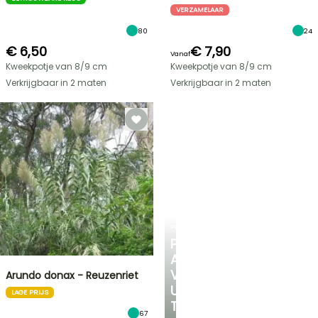
VERZAMELAAR
80
24
€ 6,50
€ 7,90
Vanaf
Kweekpotje van 8/9 cm
Kweekpotje van 8/9 cm
Verkrijgbaar in 2 maten
Verkrijgbaar in 2 maten
PLANTFIT
PERSOONLIJK
ADVIES
VOOR
Arundo donax - Reuzenriet
UW
LAGE PRIJS
TUIN
67