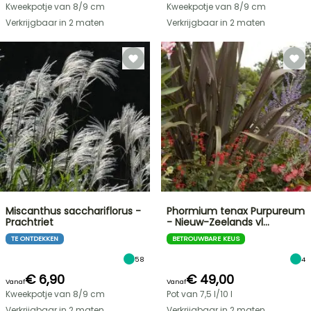
Kweekpotje van 8/9 cm
Kweekpotje van 8/9 cm
Verkrijgbaar in 2 maten
Verkrijgbaar in 2 maten
Miscanthus sacchariflorus -
Phormium tenax Purpureum
Prachtriet
- Nieuw-Zeelands vl…
TE ONTDEKKEN
BETROUWBARE KEUS
58
4
€ 6,90
€ 49,00
Vanaf
Vanaf
Kweekpotje van 8/9 cm
Pot van 7,5 l/10 l
Verkrijgbaar in 2 maten
Verkrijgbaar in 2 maten