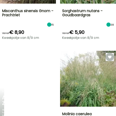
Miscanthus sinensis Gnom -
Sorghastrum nutans -
Prachtriet
Goudbaardgras
15
38
€ 8,90
€ 5,90
Vanaf
Vanaf
Kweekpotje van 8/9 cm
Kweekpotje van 8/9 cm
NIEUW
AGAPANTHUS
ZAMBEZI
Wanneer
het
Molinia caerulea
blad