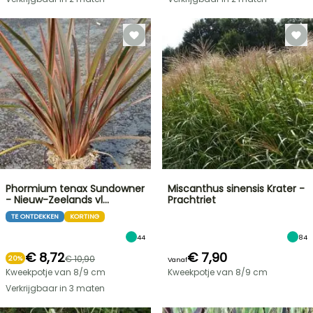
Phormium tenax Sundowner
Miscanthus sinensis Krater -
- Nieuw-Zeelands vl…
Prachtriet
TE ONTDEKKEN
KORTING
44
84
€ 8,72
€ 7,90
€ 10,90
20%
Vanaf
Kweekpotje van 8/9 cm
Kweekpotje van 8/9 cm
Verkrijgbaar in 3 maten