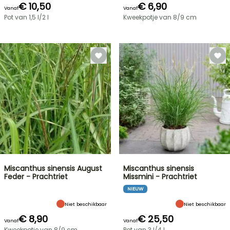
€ 10,50
€ 6,90
Vanaf
Vanaf
Pot van 1,5 l/2 l
Kweekpotje van 8/9 cm
Miscanthus sinensis August
Miscanthus sinensis
Feder - Prachtriet
Missmini - Prachtriet
NIEUW
Niet beschikbaar
Niet beschikbaar
€ 8,90
€ 25,50
Vanaf
Vanaf
Kweekpotje van 8/9 cm
Pot van 3 l/4 l