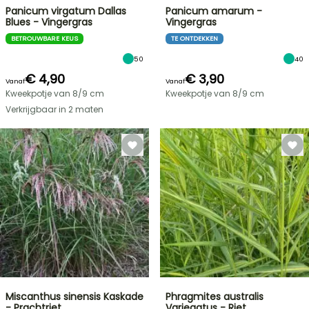
Panicum virgatum Dallas
Panicum amarum -
Blues - Vingergras
Vingergras
BETROUWBARE KEUS
TE ONTDEKKEN
50
40
€ 4,90
€ 3,90
Vanaf
Vanaf
Kweekpotje van 8/9 cm
Kweekpotje van 8/9 cm
Verkrijgbaar in 2 maten
Miscanthus sinensis Kaskade
Phragmites australis
- Prachtriet
Variegatus - Riet