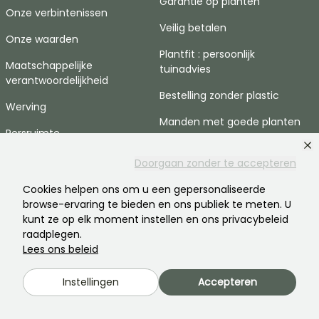
Garantie op planten
Onze verbintenissen
Veilig betalen
Onze waarden
Plantfit : persoonlijk
Maatschappelijke
tuinadvies
verantwoordelijkheid
Bestelling zonder plastic
Werving
Manden met goede planten
Persruimte
HULP & CONTACTEN
Doorgaan zonder te accepteren
Cookies helpen ons om u een gepersonaliseerde
Veelgestelde vragen
browse-ervaring te bieden en ons publiek te meten. U
Neem contact met ons op
kunt ze op elk moment instellen en ons privacybeleid
raadplegen.
Lees ons beleid
TAAL
Promessedefleurs.com
Instellingen
Accepteren
Promessedefleurs.ie