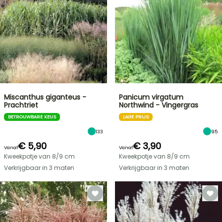
Miscanthus giganteus -
Panicum virgatum
Prachtriet
Northwind - Vingergras
BETROUWBARE KEUS
LAGE PRIJS
133
95
€ 5,90
€ 3,90
Vanaf
Vanaf
Kweekpotje van 8/9 cm
Kweekpotje van 8/9 cm
Verkrijgbaar in 3 maten
Verkrijgbaar in 3 maten