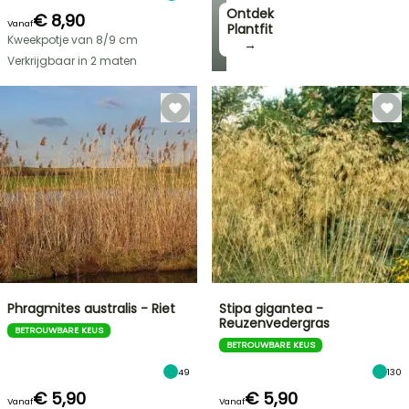
Ontdek
€ 8,90
Vanaf
Plantfit
Kweekpotje van 8/9 cm
→
Verkrijgbaar in 2 maten
Phragmites australis - Riet
Stipa gigantea -
Reuzenvedergras
BETROUWBARE KEUS
BETROUWBARE KEUS
49
130
€ 5,90
€ 5,90
Vanaf
Vanaf