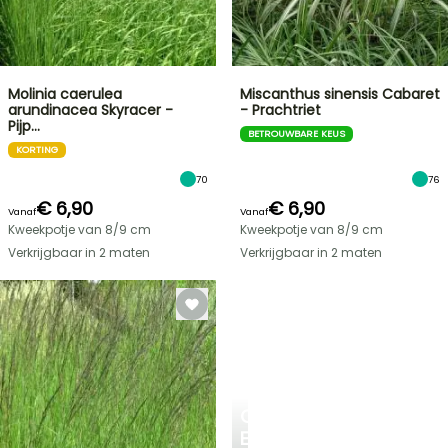
Molinia caerulea
Miscanthus sinensis Cabaret
arundinacea Skyracer -
- Prachtriet
Pijp…
BETROUWBARE KEUS
KORTING
70
76
€ 6,90
€ 6,90
Vanaf
Vanaf
Kweekpotje van 8/9 cm
Kweekpotje van 8/9 cm
Verkrijgbaar in 2 maten
Verkrijgbaar in 2 maten
CREËER
EEN