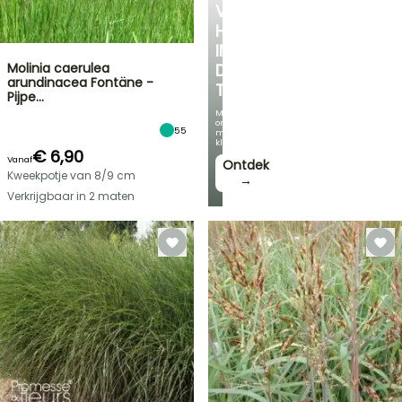
VERKOELEND
HOEKJE
IN
Molinia caerulea
DE
arundinacea Fontäne -
TUIN
Pijpe…
Met
onze
55
mooiste
klimplanten!
€ 6,90
Vanaf
Ontdek
Kweekpotje van 8/9 cm
→
Verkrijgbaar in 2 maten