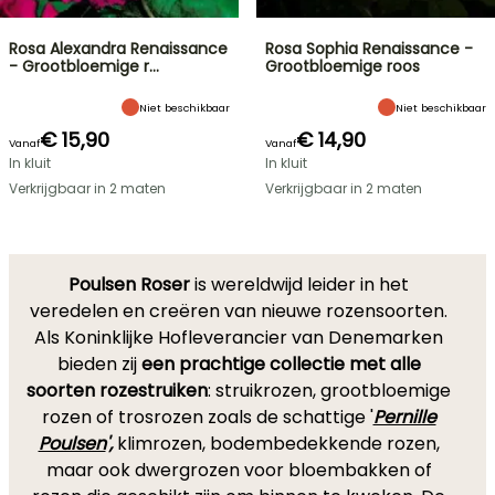
Rosa Alexandra Renaissance
Rosa Sophia Renaissance -
- Grootbloemige r…
Grootbloemige roos
Niet beschikbaar
Niet beschikbaar
€ 15,90
€ 14,90
Vanaf
Vanaf
In kluit
In kluit
Verkrijgbaar in 2 maten
Verkrijgbaar in 2 maten
Poulsen Roser
is wereldwijd leider in het
veredelen en creëren van nieuwe rozensoorten.
Als Koninklijke Hofleverancier van Denemarken
bieden zij
een prachtige collectie met alle
soorten rozestruiken
: struikrozen, grootbloemige
rozen of trosrozen zoals de schattige '
Pernille
Poulsen
',
klimrozen, bodembedekkende rozen,
maar ook dwergrozen voor bloembakken of