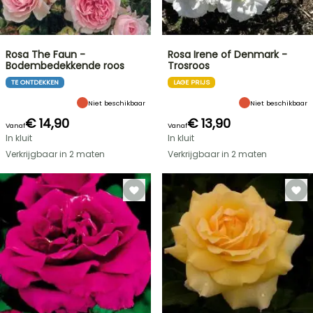
Rosa The Faun -
Rosa Irene of Denmark -
Bodembedekkende roos
Trosroos
TE ONTDEKKEN
LAGE PRIJS
Niet beschikbaar
Niet beschikbaar
€ 14,90
€ 13,90
Vanaf
Vanaf
In kluit
In kluit
Verkrijgbaar in 2 maten
Verkrijgbaar in 2 maten