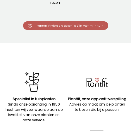
rozen
Planten vinden die geschikt zijn voor mijn tuin
Specialist in tuinplanten
Plantfit, onze app anti-verspilling
Sinds onze oprichting in 1950
Advies op maat om de planten
hechten wij veel waarde aan de
te kiezen die bij u passen.
kwaliteit van onze planten en
onze service.