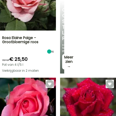
ROZENSTRUIKENROZENSTRUIKEN
ONTDEK
ONZE
SELECTIE
TEGEN
LAGE
Rosa Elaine Paige -
PRIJZEN
Grootbloemige roos
En
bespaar
geld!
16
Meer
€ 25,50
Vanaf
zien
Pot van 4 l/5 l
→
Verkrijgbaar in 2 maten
FLASH-
SALES
TOT
30%