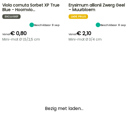
Viola cornuta Sorbet XP True
Erysimum allionii Zwerg Geel
Blue - Hoornvio…
– Muurbloem
EXCLUSIEF
LAGE PRIJS
Beschikbaar 8 sep
Beschikbaar 8 sep
€ 0,80
€ 2,10
Vanaf
Vanaf
Mini-mot Ø 1,5/2,5 cm
Mini-mot Ø 3/4 cm
Bezig met laden...