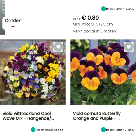
wordt
als
Beschikbaar 14 sep
de
bloei!
€ 0,80
Vanaf
Ontdek
Mini-mot Ø 1,5/2,5 cm
→
Verkrijgbaar in 3 maten
Viola wittrockiana Cool
Viola cornuta Butterfly
Wave Mix - Hangende/…
Orange and Purple - …
Beschikbaar 21 sep
Beschikbaar 21 sep