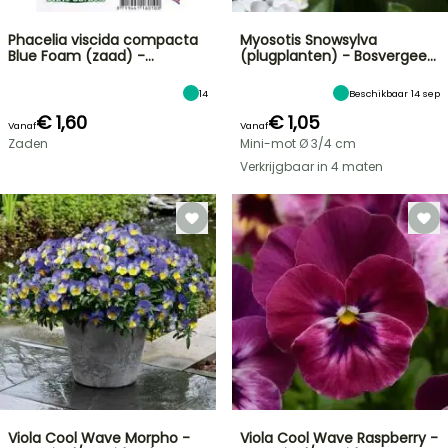
Phacelia viscida compacta
Myosotis Snowsylva
Blue Foam (zaad) -…
(plugplanten) - Bosvergee…
14
Beschikbaar 14 sep
€ 1,60
€ 1,05
Vanaf
Vanaf
Zaden
Mini-mot Ø 3/4 cm
Verkrijgbaar in 4 maten
Viola Cool Wave Morpho -
Viola Cool Wave Raspberry -