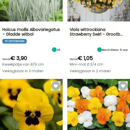
Holcus mollis Albovariegatus
Viola wittrockiana
- Gladde witbol
Strawberry Swirl - Grootb…
TE ONTDEKKEN
48
Beschikbaar 8 sep
€ 3,90
€ 1,05
Vanaf
Vanaf
Kweekpotje van 8/9 cm
Mini-mot Ø 3/4 cm
Verkrijgbaar in 3 maten
Verkrijgbaar in 2 maten