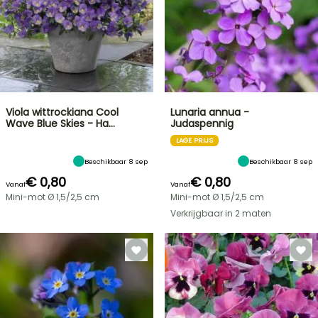
Viola wittrockiana Cool
Lunaria annua -
Wave Blue Skies - Ha…
Judaspennig
LAGE PRIJS
Beschikbaar 8 sep
Beschikbaar 8 sep
€ 0,80
€ 0,80
Vanaf
Vanaf
Mini-mot Ø 1,5/2,5 cm
Mini-mot Ø 1,5/2,5 cm
Verkrijgbaar in 2 maten