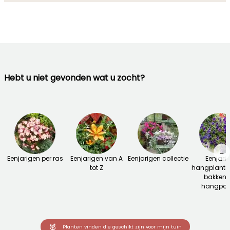
Hebt u niet gevonden wat u zocht?
→
Eenjarigen per ras
Eenjarigen van A
Eenjarigen collectie
Eenjari
tot Z
hangplante
bakken 
hangpot
Planten vinden die geschikt zijn voor mijn tuin