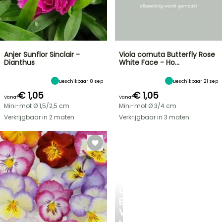
Anjer Sunflor Sinclair -
Viola cornuta Butterfly Rose
Dianthus
White Face - Ho…
Beschikbaar 8 sep
Beschikbaar 21 sep
€ 1,05
€ 1,05
Vanaf
Vanaf
Mini-mot Ø 1,5/2,5 cm
Mini-mot Ø 3/4 cm
Verkrijgbaar in 2 maten
Verkrijgbaar in 3 maten
CREËER
EEN
VERKOELEND