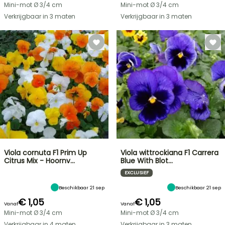
Mini-mot Ø 3/4 cm
Mini-mot Ø 3/4 cm
Verkrijgbaar in 3 maten
Verkrijgbaar in 3 maten
Viola cornuta F1 Prim Up
Viola wittrockiana F1 Carrera
Citrus Mix - Hoornv…
Blue With Blot…
EXCLUSIEF
Beschikbaar 21 sep
Beschikbaar 21 sep
€ 1,05
€ 1,05
Vanaf
Vanaf
Mini-mot Ø 3/4 cm
Mini-mot Ø 3/4 cm
Verkrijgbaar in 4 maten
Verkrijgbaar in 3 maten