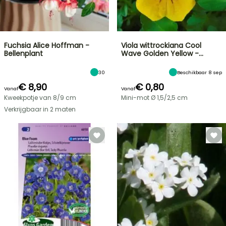
Fuchsia Alice Hoffman -
Viola wittrockiana Cool
Bellenplant
Wave Golden Yellow -…
30
Beschikbaar 8 sep
€ 8,90
€ 0,80
Vanaf
Vanaf
Kweekpotje van 8/9 cm
Mini-mot Ø 1,5/2,5 cm
Verkrijgbaar in 2 maten