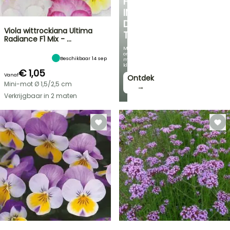
HOEKJE
IN
DE
Viola wittrockiana Ultima
TUIN
Radiance F1 Mix - …
Met
onze
Beschikbaar 14 sep
mooiste
klimplanten!
€ 1,05
Vanaf
Ontdek
Mini-mot Ø 1,5/2,5 cm
→
Verkrijgbaar in 2 maten