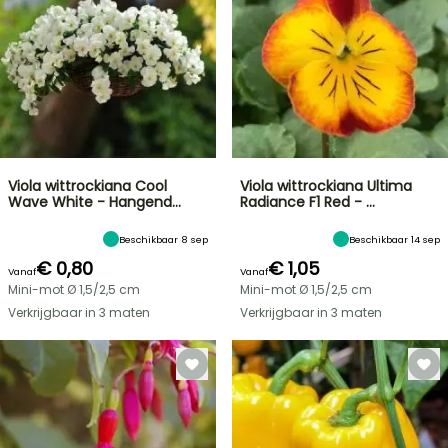
Viola wittrockiana Cool
Viola wittrockiana Ultima
Wave White - Hangend…
Radiance F1 Red - …
Beschikbaar 8 sep
Beschikbaar 14 sep
€ 0,80
€ 1,05
Vanaf
Vanaf
Mini-mot Ø 1,5/2,5 cm
Mini-mot Ø 1,5/2,5 cm
Verkrijgbaar in 3 maten
Verkrijgbaar in 3 maten