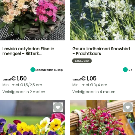
Lewisia cotyledon Elise in
Gaura lindheimeri Snowbird
mengsel - Bitterk…
- Prachtkaars
EXCLUSIEF
Beschikbaar 14 sep
125
€ 1,50
€ 1,05
Vanaf
Vanaf
Mini-mot Ø 1,5/2,5 cm
Mini-mot Ø 3/4 cm
Verkrijgbaar in 2 maten
Verkrijgbaar in 4 maten
FLASH-
SALES
TOT