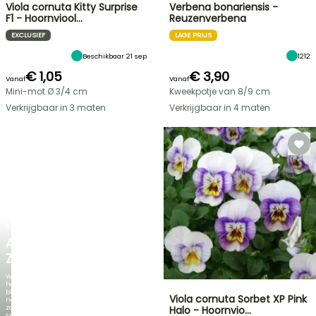
Viola cornuta Kitty Surprise
Verbena bonariensis -
F1 - Hoornviool…
Reuzenverbena
EXCLUSIEF
LAGE PRIJS
Beschikbaar 21 sep
1212
€ 1,05
€ 3,90
Vanaf
Vanaf
Mini-mot Ø 3/4 cm
Kweekpotje van 8/9 cm
Verkrijgbaar in 3 maten
Verkrijgbaar in 4 maten
NIEUW
AGAPANTHUS
ZAMBEZI
Wanneer
het
blad
Viola cornuta Sorbet XP Pink
net
zo
Halo - Hoornvio…
spectaculair