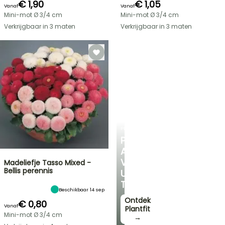
€ 1,90
€ 1,05
Vanaf
Vanaf
Mini-mot Ø 3/4 cm
Mini-mot Ø 3/4 cm
Verkrijgbaar in 3 maten
Verkrijgbaar in 3 maten
PLANTFIT
PERSOONLIJK
ADVIES
VOOR
Madeliefje Tasso Mixed -
Bellis perennis
UW
TUIN
Beschikbaar 14 sep
Ontdek
€ 0,80
Vanaf
Plantfit
Mini-mot Ø 3/4 cm
→