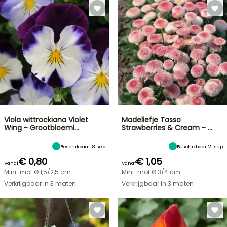
Viola wittrockiana Violet
Madeliefje Tasso
Wing - Grootbloemi…
Strawberries & Cream - …
Beschikbaar 8 sep
Beschikbaar 21 sep
€ 0,80
€ 1,05
Vanaf
Vanaf
Mini-mot Ø 1,5/2,5 cm
Mini-mot Ø 3/4 cm
Verkrijgbaar in 3 maten
Verkrijgbaar in 3 maten