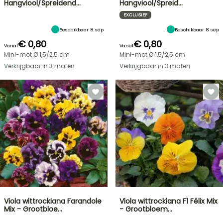
Hangviool/Spreidend…
Hangviool/Spreid…
EXCLUSIEF
Beschikbaar 8 sep
Beschikbaar 8 sep
€ 0,80
€ 0,80
Vanaf
Vanaf
Mini-mot Ø 1,5/2,5 cm
Mini-mot Ø 1,5/2,5 cm
Verkrijgbaar in 3 maten
Verkrijgbaar in 3 maten
Viola wittrockiana Farandole
Viola wittrockiana F1 Félix Mix
Mix - Grootbloe…
- Grootbloem…