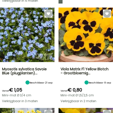
Verkrijgbaar in 4 maten
Myosotis sylvatica Savoie
Viola Matrix F1 Yellow Blotch
Blue (plugplanten)…
- Grootbloemig…
Beschikbaar 21 sep
Beschikbaar 8 sep
€ 1,05
€ 0,80
Vanaf
Vanaf
Mini-mot Ø 3/4 cm
Mini-mot Ø 1,5/2,5 cm
Verkrijgbaar in 3 maten
Verkrijgbaar in 2 maten