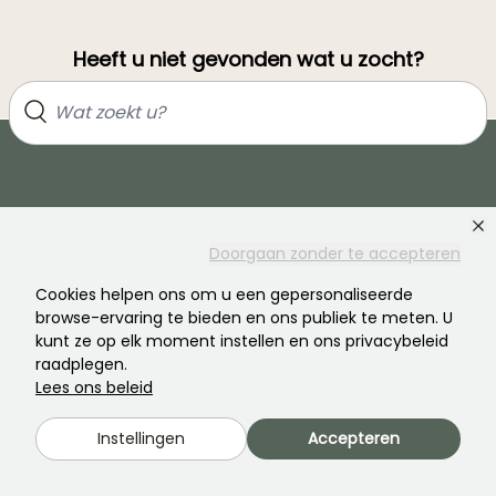
Heeft u niet gevonden wat u zocht?
Doorgaan zonder te accepteren
Cookies helpen ons om u een gepersonaliseerde
Word lid van de community van plantenliefhebbers!
browse-ervaring te bieden en ons publiek te meten. U
kunt ze op elk moment instellen en ons privacybeleid
raadplegen.
Lees ons beleid
Instellingen
Accepteren
PROMESSE DE FLEURS
DIENSTEN