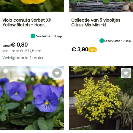
Viola cornuta Sorbet XP
Collectie van 5 viooltjes
Yellow Blotch - Hoor…
Citrus Mix Mini-kl…
Beschikbaar 8 sep
Beschikbaar 8 sep
€ 0,80
Vanaf
€ 3,90
-13%
Mini-mot Ø 1,5/2,5 cm
Verkrijgbaar in 2 maten