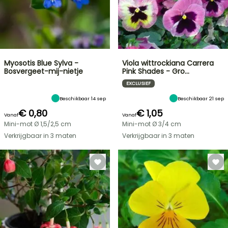
Myosotis Blue Sylva -
Viola wittrockiana Carrera
Bosvergeet-mij-nietje
Pink Shades - Gro…
EXCLUSIEF
Beschikbaar 14 sep
Beschikbaar 21 sep
€ 0,80
€ 1,05
Vanaf
Vanaf
Mini-mot Ø 1,5/2,5 cm
Mini-mot Ø 3/4 cm
Verkrijgbaar in 3 maten
Verkrijgbaar in 3 maten