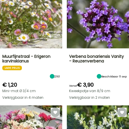
Muurfijnstraal - Erigeron
Verbena bonariensis Vanity
karvinskianus
- Reuzenverbena
LAGE PRIJS
2161
Beschikbaar 11 sep
€ 1,20
€ 3,90
Vanaf
Mini-mot Ø 3/4 cm
Kweekpotje van 8/9 cm
Verkrijgbaar in 4 maten
Verkrijgbaar in 2 maten