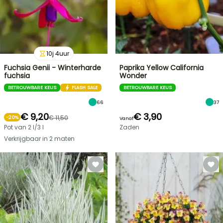
10
j
4
uur
Fuchsia Genii - Winterharde
Paprika Yellow California
fuchsia
Wonder
BETROUWBARE KEUS
FLASH SALE
BETROUWBARE KEUS
66
37
€ 9,20
€ 3,90
€ 11,50
-
20
%
Vanaf
Pot van 2 l/3 l
Zaden
Verkrijgbaar in 2 maten