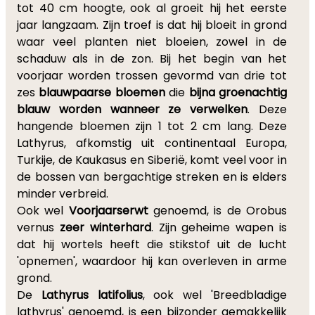
tot 40 cm hoogte, ook al groeit hij het eerste
jaar langzaam. Zijn troef is dat hij bloeit in grond
waar veel planten niet bloeien, zowel in de
schaduw als in de zon. Bij het begin van het
voorjaar worden trossen gevormd van drie tot
zes
blauwpaarse bloemen
die
bijna groenachtig
blauw worden wanneer ze verwelken
. Deze
hangende bloemen zijn 1 tot 2 cm lang. Deze
Lathyrus, afkomstig uit continentaal Europa,
Turkije, de Kaukasus en Siberië, komt veel voor in
de bossen van bergachtige streken en is elders
minder verbreid.
Ook wel
Voorjaarserwt
genoemd, is de Orobus
vernus
zeer winterhard
. Zijn geheime wapen is
dat hij wortels heeft die stikstof uit de lucht
'opnemen', waardoor hij kan overleven in arme
grond.
De
Lathyrus latifolius
, ook wel 'Breedbladige
lathyrus' genoemd, is een bijzonder gemakkelijk