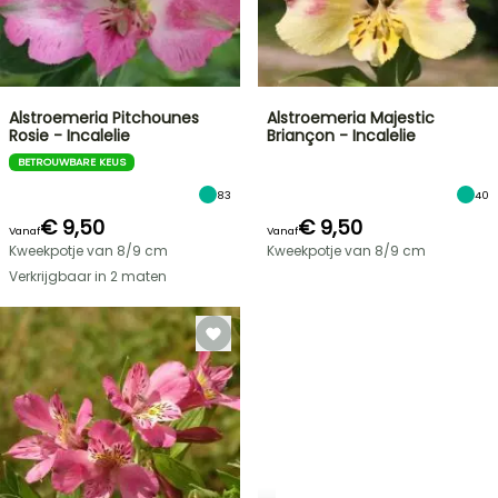
Alstroemeria Pitchounes
Alstroemeria Majestic
Rosie - Incalelie
Briançon - Incalelie
BETROUWBARE KEUS
83
40
€ 9,50
€ 9,50
Vanaf
Vanaf
Kweekpotje van 8/9 cm
Kweekpotje van 8/9 cm
Verkrijgbaar in 2 maten