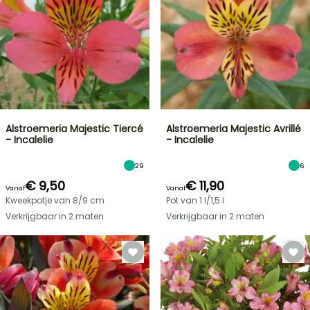
Alstroemeria Majestic Tiercé
Alstroemeria Majestic Avrillé
- Incalelie
- Incalelie
29
6
€ 9,50
€ 11,90
Vanaf
Vanaf
Kweekpotje van 8/9 cm
Pot van 1 l/1,5 l
Verkrijgbaar in 2 maten
Verkrijgbaar in 2 maten