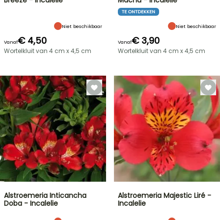
Breeze - Incalelie
Machu - Incalelie
TE ONTDEKKEN
Niet beschikbaar
Niet beschikbaar
€ 4,50
€ 3,90
Vanaf
Vanaf
Wortelkluit van 4 cm x 4,5 cm
Wortelkluit van 4 cm x 4,5 cm
Alstroemeria Inticancha
Alstroemeria Majestic Liré -
Doba - Incalelie
Incalelie