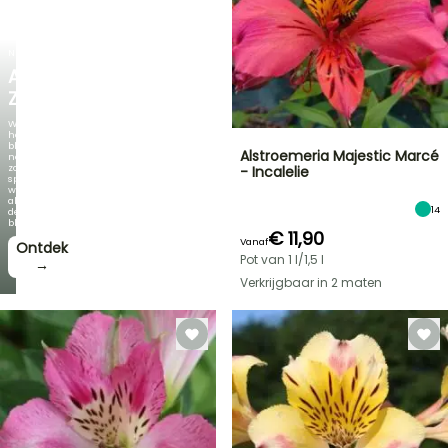
NIEUW
AGAPANTHUS
ZAMBEZI
Wanneer
het
blad
Alstroemeria Majestic Marcé
net
zo
- Incalelie
spectaculair
wordt
als
14
de
bloei!
€ 11,90
Vanaf
Ontdek
Pot van 1 l/1,5 l
→
Verkrijgbaar in 2 maten