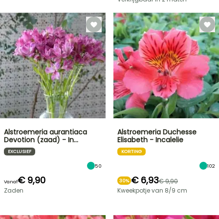
Alstroemeria aurantiaca
Alstroemeria Duchesse
Devotion (zaad) - In…
Elisabeth - Incalelie
EXCLUSIEF
KORTING
50
102
€ 9,90
€ 6,93
€ 9,90
30%
Vanaf
Zaden
Kweekpotje van 8/9 cm