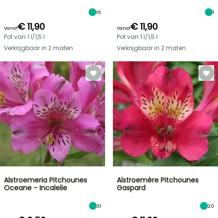
15
1
€ 11,90
€ 11,90
Vanaf
Vanaf
Pot van 1 l/1,5 l
Pot van 1 l/1,5 l
Verkrijgbaar in 2 maten
Verkrijgbaar in 2 maten
Alstroemeria Pitchounes
Alstroemère Pitchounes
Oceane - Incalelie
Gaspard
31
20