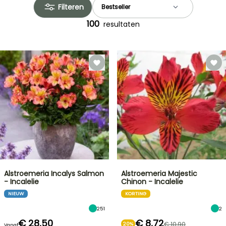
Filteren
100
resultaten
Alstroemeria Incalys Salmon
Alstroemeria Majestic
- Incalelie
Chinon - Incalelie
NIEUW
KORTING
251
2
€ 28,50
€ 8,72
€ 10,90
20%
Vanaf