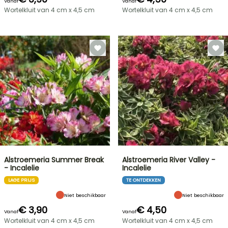
Vanaf
Vanaf
Wortelkluit van 4 cm x 4,5 cm
Wortelkluit van 4 cm x 4,5 cm
Alstroemeria Summer Break
Alstroemeria River Valley -
- Incalelie
Incalelie
LAGE PRIJS
TE ONTDEKKEN
Niet beschikbaar
Niet beschikbaar
€ 3,90
€ 4,50
Vanaf
Vanaf
Wortelkluit van 4 cm x 4,5 cm
Wortelkluit van 4 cm x 4,5 cm