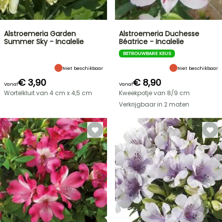
Alstroemeria Garden
Alstroemeria Duchesse
Summer Sky - Incalelie
Béatrice - Incalelie
BETROUWBARE KEUS
Niet beschikbaar
Niet beschikbaar
€ 3,90
€ 8,90
Vanaf
Vanaf
Wortelkluit van 4 cm x 4,5 cm
Kweekpotje van 8/9 cm
Verkrijgbaar in 2 maten