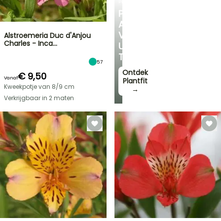
PLANTFIT
PERSOONLIJK
ADVIES
VOOR
Alstroemeria Duc d'Anjou
Charles - Inca…
UW
TUIN
57
Ontdek
€ 9,50
Vanaf
Plantfit
Kweekpotje van 8/9 cm
→
Verkrijgbaar in 2 maten