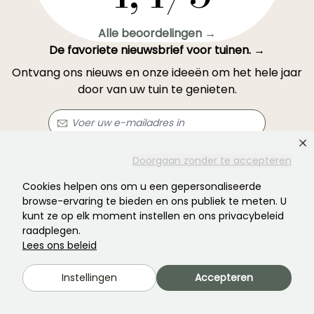
Alle beoordelingen →
De favoriete nieuwsbrief voor tuinen. →
Ontvang ons nieuws en onze ideeën om het hele jaar
door van uw tuin te genieten.
Doorgaan zonder te accepteren
Abonneren →
Cookies helpen ons om u een gepersonaliseerde
browse-ervaring te bieden en ons publiek te meten. U
Dit formulier wordt beschermd door reCAPTCHA: u kunt het
privacybeleid
en
kunt ze op elk moment instellen en ons privacybeleid
de gebruiksvoorwaarden
raadplegen.
raadplegen.
Lees ons beleid
Instellingen
Accepteren