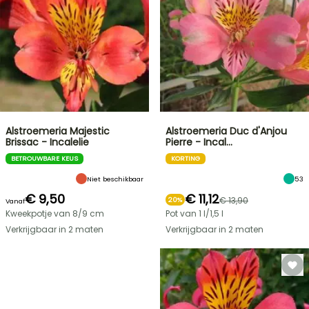
Alstroemeria Majestic
Alstroemeria Duc d'Anjou
Brissac - Incalelie
Pierre - Incal…
BETROUWBARE KEUS
KORTING
Niet beschikbaar
53
€ 9,50
€ 11,12
€ 13,90
20%
Vanaf
Kweekpotje van 8/9 cm
Pot van 1 l/1,5 l
Verkrijgbaar in 2 maten
Verkrijgbaar in 2 maten