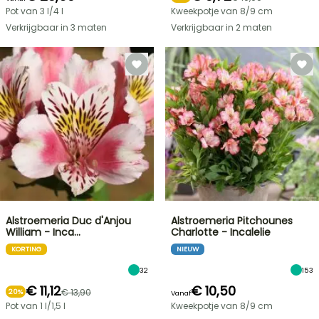
Pot van 3 l/4 l
Kweekpotje van 8/9 cm
Verkrijgbaar in 3 maten
Verkrijgbaar in 2 maten
Alstroemeria Duc d'Anjou
Alstroemeria Pitchounes
William - Inca…
Charlotte - Incalelie
KORTING
NIEUW
32
153
€ 11,12
€ 10,50
€ 13,90
20%
Vanaf
Pot van 1 l/1,5 l
Kweekpotje van 8/9 cm