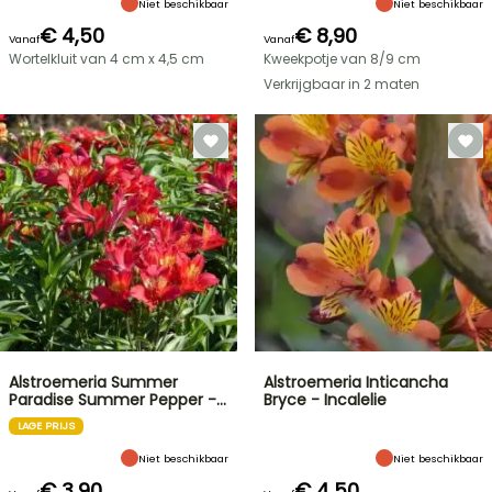
Niet beschikbaar
Niet beschikbaar
€ 4,50
€ 8,90
Vanaf
Vanaf
Wortelkluit van 4 cm x 4,5 cm
Kweekpotje van 8/9 cm
Verkrijgbaar in 2 maten
Alstroemeria Summer
Alstroemeria Inticancha
Paradise Summer Pepper -…
Bryce - Incalelie
LAGE PRIJS
Niet beschikbaar
Niet beschikbaar
€ 3,90
€ 4,50