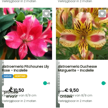
Verkrijgbaar in 2 maten
Verkrijgbaar in 2 maten
FLASH-
SALES
TOT
30%
KORTING
VOORJAARSBOLLEN
OP
NIEUWIGHEDEN
EEN
VAN
SELECTIE
IRIS
PLANTEN!
GERMANICA
Alstroemeria Pitchounes Lily
Alstroemeria Duchesse
Rose - Incalelie
Marguerite - Incalelie
Ontdek
Meer
elke
dan
NIEUW
KORTING
week
60
nieuwe
nieuwe
aanbiedingen
soorten
45
1
voor
Ik
uw
€ 10,50
€ 9,50
tuin!
Vanaf
Vanaf
profiteer
Kweekpotje van 8/9 cm
Kweekpotje van 8/9 cm
ervan!
Ontdek
→
→
Verkrijgbaar in 2 maten
Verkrijgbaar in 2 maten