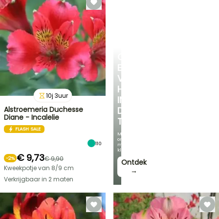
CREËER
EEN
VERKOELEND
HOEKJE
10
j
3
uur
IN
Alstroemeria Duchesse
DE
Diane - Incalelie
TUIN
FLASH SALE
Met
onze
110
mooiste
klimplanten!
€ 9,73
€ 9,90
-
2
%
Ontdek
Kweekpotje van 8/9 cm
→
Verkrijgbaar in 2 maten