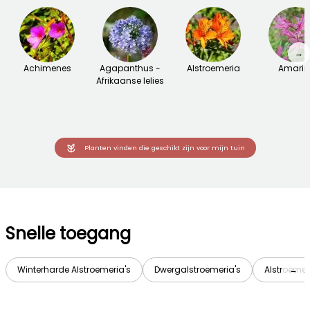
→
Achimenes
Agapanthus -
Alstroemeria
Amarin
Afrikaanse lelies
Planten vinden die geschikt zijn voor mijn tuin
Snelle toegang
Winterharde Alstroemeria's
Dwergalstroemeria's
Alstroemer
→