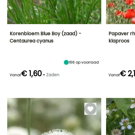
Korenbloem Blue Boy (zaad) -
Papaver rh
Centaurea cyanus
klaproos
Uiteindelijke
Blootstelling
Bloeitijd
Bloeitijd
planthoogte
Zon
Juni tot
Juni tot
80 cm
Augustus
Augustus
166
op voorraad
€ 1,60
€ 2,
•
Zaden
Vanaf
Vanaf
Kieming
Kieming
18 dagen
20 dagen