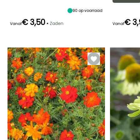
60 cm
Augustus
90
op voorraad
€ 3,50
€ 3
•
Zaden
Vanaf
Vanaf
Kieming
Kieming
zaaimethode
28 dagen
18 dagen
zaaien zonder
afdekking