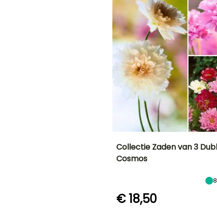
G
E
N!
Collectie Zaden van 3 Dub
Cosmos
en
Uiteindelijke
Bloeitijd
planthoogte
Juli tot Oktober
80 cm
€ 18,50