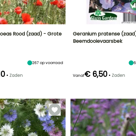
oeas Rood (zaad) - Grote
Geranium pratense (zaad)
Beemdooievaarsbek
Uiteindelijke
Blootstelling
Uiteindelijke
Bloeitijd
planthoogte
planthoogte
Zon
Juni tot
60 cm
50 cm
Augustus
267
op voorraad
10
€ 6,50
•
•
Zaden
Zaden
Vanaf
zaaimethode
Kieming
zaaien zonder
20 dagen
afdekking