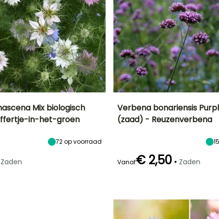
mascena Mix biologisch
Verbena bonariensis Purp
uffertje-in-het-groen
(zaad) - Reuzenverbena
Uiteindelijke
Blootstelling
Uiteindelijke
Bloeitijd
planthoogte
planthoogte
Zon
Juni tot
50 cm
1 m
72
op voorraad
1
Augustus
€ 2,50
•
Zaden
Zaden
Vanaf
zaaimethode
Kieming
zaaien zonder
90 dagen
afdekking