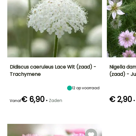
Didiscus caeruleus Lace Wit (zaad) -
Nigella da
Trachymene
(zaad) - J
Uiteindelijke
Blootstelling
Bloeitijd
Bloeitijd
planthoogte
Zon,
Juni tot
Juni tot
60 cm
12
op voorraad
Halfschaduw
September
Augustus
€ 6,90
€ 2,90
•
•
Zaden
Vanaf
Kieming
zaaimethode
Kieming
17 dagen
zaaien zonder
14 dagen
afdekking