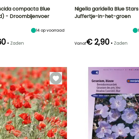
iscida compacta Blue
Nigella garidella Blue Star
d) - Droombijenvoer
Juffertje-in-het-groen
Uiteindelijke
Blootstelling
Uiteindelijke
Bloeitijd
planthoogte
planthoogte
Zon
Juli tot
25 cm
30 cm
14
op voorraad
September
60
€ 2,90
•
•
Zaden
Zaden
Vanaf
Kieming
14 dagen