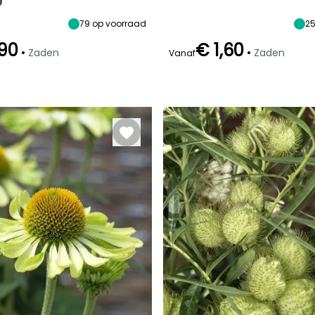
80 cm
50 cm
Augustus
79
op voorraad
2
,90
€ 1,60
•
•
Zaden
Zaden
Vanaf
Kieming
14 dagen