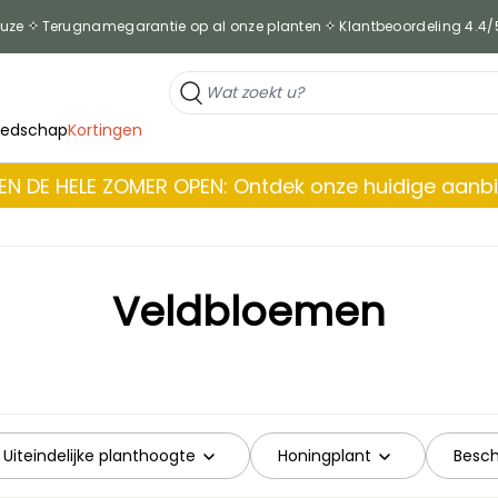
euze
Terugnamegarantie op al onze planten
Klantbeoordeling 4.4/
eedschap
Kortingen
EN DE HELE ZOMER OPEN: Ontdek onze huidige aanb
Veldbloemen
Uiteindelijke planthoogte
Honingplant
Besch