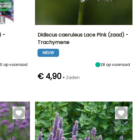
 -
Didiscus caeruleus Lace Pink (zaad) -
Trachymene
Blootstelling
Uiteindelijke
Blootstelling
Bloeitijd
planthoogte
Zon,
Zon,
NIEUW
Juni tot
60 cm
Halfschaduw
Halfschaduw
September
60
op voorraad
28
op voorraad
€ 4,90
•
Zaden
Kieming
zaaimethode
17 dagen
zaaien zonder
afdekking