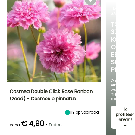
FLASH-
SALES
TOT
30%
KORTIN
OP
EEN
SELECTI
PLANTE
Ontdek
elke
week
Cosmea Double Click Rose Bonbon
nieuwe
(zaad) - Cosmos bipinnatus
aanbieding
Uiteindelijke
Blootstelling
Bloeitijd
planthoogte
Zon
Ik
Juni tot Oktober
90 cm
119
op voorraad
profiteer
ervan!
€ 4,90
•
Zaden
→
Vanaf