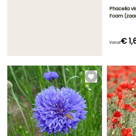
Phacelia v
Foam (zaa
Bloeitijd
Juni tot
September
€ 1,
Vanaf
Kieming
14 dagen