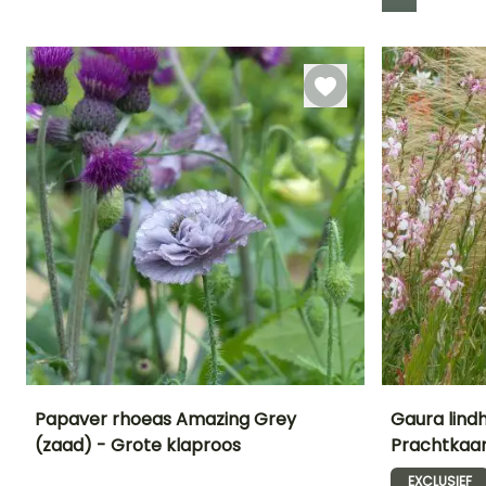
Kieming
15 dagen
Papaver rhoeas Amazing Grey
Gaura lindh
(zaad) - Grote klaproos
Prachtkaa
Uiteindelijke
Blootstelling
Bloeitijd
Bloeitijd
planthoogte
Zon
EXCLUSIEF
Juni tot
Juni tot Oktob