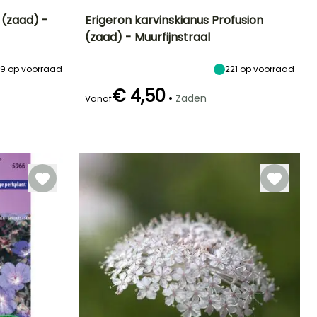
s (zaad) -
Erigeron karvinskianus Profusion
(zaad) - Muurfijnstraal
Blootstelling
Uiteindelijke
Blootstelling
Bloeitijd
planthoogte
Zon
Zon,
Juni tot Oktober
20 cm
19
op voorraad
221
op voorraad
Halfschaduw
€ 4,50
•
Zaden
Vanaf
Kieming
25 dagen