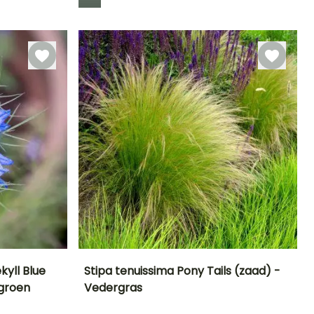
kyll Blue
Stipa tenuissima Pony Tails (zaad) -
-groen
Vedergras
Blootstelling
Uiteindelijke
Blootstelling
Bloeitijd
planthoogte
Zon
Zon
Juli tot