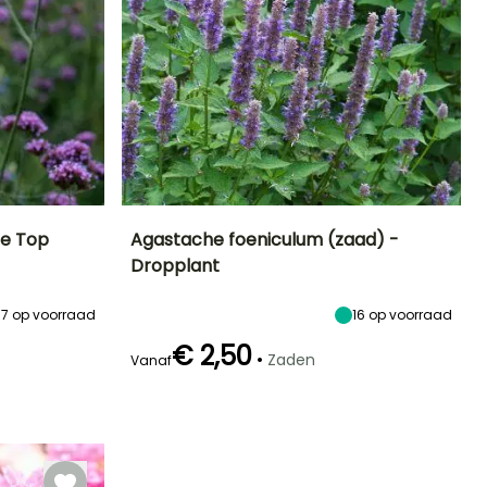
le Top
Agastache foeniculum (zaad) -
Dropplant
Blootstelling
Uiteindelijke
Blootstelling
Bloeitijd
planthoogte
Zon
Zon
Juli tot Oktober
70 cm
57
op voorraad
16
op voorraad
€ 2,50
•
Zaden
Vanaf
Kieming
22 dagen