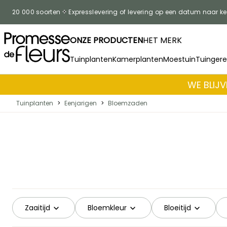
Skip to Content
20 000 soorten
Expresslevering of levering op een datum naar k
ONZE PRODUCTEN
HET MERK
Tuinplanten
Kamerplanten
Moestuin
Tuinger
WE BLIJV
Tuinplanten
>
Eenjarigen
>
Bloemzaden
Zaaitijd
Bloemkleur
Bloeitijd