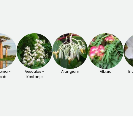
nia -
Aesculus -
Alangium
Albizia
Bl
bab
Kastanje