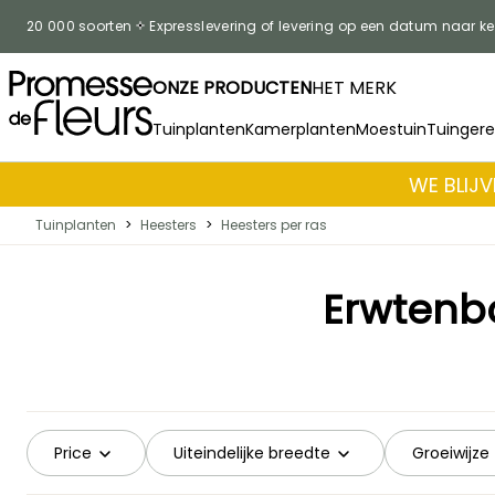
Skip to Content
20 000 soorten
Expresslevering of levering op een datum naar k
ONZE PRODUCTEN
HET MERK
Tuinplanten
Kamerplanten
Moestuin
Tuinger
WE BLIJV
Tuinplanten
>
Heesters
>
Heesters per ras
Erwtenb
Price
Uiteindelijke breedte
Groeiwijze