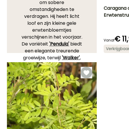
om sobere
Caragana 
omstandigheden te
Erwtenstru
verdragen. Hij heeft licht
Uiteindelijke
loof en zijn kleine gele
planthoogte
4.50 m
erwtenbloemtjes
verschijnen in het voorjaar.
€ 11
Vanaf
De variëteit
'Pendula'
biedt
Verkrijgbaa
een elegante treurende
Bloeitijd
groeiwijze, terwijl
'Walker'
,
April tot Mei
met zijn zeer fijne bladeren,
een delicaat accent aan
de tuin toevoegt. Veel
minder bekend is de
zilveren caragana
(Halimodendron
halodendron), die zich
onderscheidt door zijn roze
bloei. Al deze struiken
passen zich goed aan aan