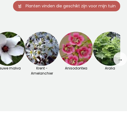
Planten vinden die geschikt zijn voor mijn tuin
→
auwe malva
Krent -
Anisodontea
Aralia
Amelanchier