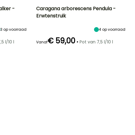
lker -
Caragana arborescens Pendula -
Erwtenstruik
Blootstelling
Uiteindelijke
Uiteindelijke
Blootstelling
planthoogte
breedte
Zon
Zon
1.70 m
1.20 m
3
op voorraad
4
op voorraad
€ 59,00
•
5 l/10 l
Pot van 7,5 l/10 l
Vanaf
Winterhardheid
Redelijke
Winterhardheid
Bloeitijd
plantperiode
Tot -29°C
Tot -29°C
April tot Mei
Februari tot
April,
September tot
Oktober