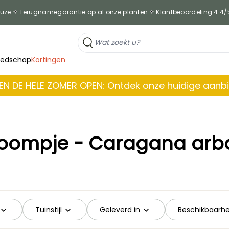
euze
Terugnamegarantie op al onze planten
Klantbeoordeling 4.4/
eedschap
Kortingen
EN DE HELE ZOMER OPEN: Ontdek onze huidige aanb
oompje - Caragana arb
Tuinstijl
Geleverd in
Beschikbaarhe