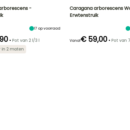
arborescens -
Caragana arborescens Wa
ik
Erwtenstruik
Uiteindelijke
Blootstelling
Uiteindelijke
Uiteindelijke
breedte
planthoogte
breedte
Zon
4.50 m
4 m
2 m
17
op voorraad
,90
€ 59,00
•
•
Pot van 2 l/3 l
Pot van 7,
Vanaf
r in 2 maten
Redelijke
Winterhardheid
Redelijke
Bloeitijd
plantperiode
plantperiode
Tot -34,5°C
April tot Mei
September tot
Februari tot
Oktober
April,
September tot
Oktober