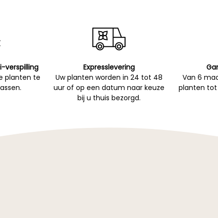
i-verspilling
Expresslevering
Gar
 planten te
Uw planten worden in 24 tot 48
Van 6 maa
passen.
uur of op een datum naar keuze
planten tot
bij u thuis bezorgd.