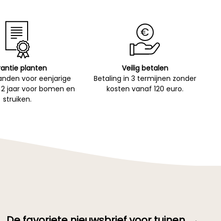
antie planten
Veilig betalen
nden voor eenjarige
Betaling in 3 termijnen zonder
 2 jaar voor bomen en
kosten vanaf 120 euro.
struiken.
De favoriete nieuwsbrief voor tuinen. →