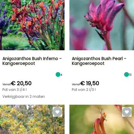
Anigozanthos Bush Inferno -
Anigozanthos Bush Pearl -
Kangoeroepoot
Kangoeroepoot
4
13
€ 20,50
€ 19,50
Vanaf
Vanaf
Pot van 3 l/4 l
Pot van 2 l/3 l
Verkrijgbaar in 2 maten