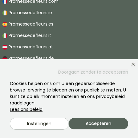
Promessedefleurs.com
Promessedefleurs.ie
Promessedefleurs.es
Promessedefleurs.it
Promessedefleurs.at
Promessedefleurs.de
Promessedefleurs.nl
Doorgaan zonder te accepteren
Promessedefleurs.pt
Cookies helpen ons om u een gepersonaliseerde
browse-ervaring te bieden en ons publiek te meten. U
Promessedefleurs.ch
kunt ze op elk moment instellen en ons privacybeleid
raadplegen.
Lees ons beleid
2026 ©Promesse de fleurs - Alle rechten voorbehouden.
Instellingen
Accepteren
Wettelijke vermeldingen
-
AGB
-
Privacy
Promesse de fleurs, een familiebedrijf ten dienste van alle tuinders.