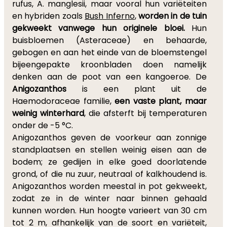
rufus, A. manglesii, maar vooral hun variëteiten
en hybriden zoals
Bush Inferno
,
worden in de tuin
gekweekt vanwege hun originele bloei.
Hun
buisbloemen (Asteraceae) en behaarde,
gebogen en aan het einde van de bloemstengel
bijeengepakte kroonbladen doen namelijk
denken aan de poot van een kangoeroe. De
Anigozanthos
is een plant uit de
Haemodoraceae familie,
een vaste plant, maar
weinig winterhard
, die afsterft bij temperaturen
onder de -5 °C.
Anigozanthos geven de voorkeur aan zonnige
standplaatsen en stellen weinig eisen aan de
bodem; ze gedijen in elke goed doorlatende
grond, of die nu zuur, neutraal of kalkhoudend is.
Anigozanthos worden meestal in pot gekweekt,
zodat ze in de winter naar binnen gehaald
kunnen worden. Hun hoogte varieert van 30 cm
tot 2 m, afhankelijk van de soort en variëteit,