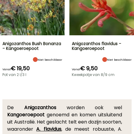
Anigozanthos Bush Bonanza
Anigozanthos flavidus -
- Kangoeroepoot
Kangoeroepoot
Niet beschikbaar
Niet beschikbaar
€ 19,50
€ 9,50
Vanaf
Vanaf
Pot van 2 l/3 l
Kweekpotje van 8/9 cm
De
Anigozanthos
worden ook wel
Kangoeroepoot
genoemd en komen uitsluitend
uit Australië. Het geslacht telt een dozijn soorten,
waaronder
A. flavidus
, de meest robuuste, A.