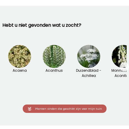
Hebt u niet gevonden wat u zocht?
→
Acaena
Acanthus
Duizendblad -
Monniksk
Achillea
Aconit
Planten vinden die geschikt zijn voor mijn tuin