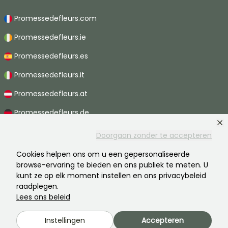
Promessedefleurs.com
Promessedefleurs.ie
Promessedefleurs.es
Promessedefleurs.it
Promessedefleurs.at
Promessedefleurs.de
Promessedefleurs.nl
Doorgaan zonder te accepteren
Promessedefleurs.pt
Cookies helpen ons om u een gepersonaliseerde
browse-ervaring te bieden en ons publiek te meten. U
Promessedefleurs.ch
kunt ze op elk moment instellen en ons privacybeleid
raadplegen.
Lees ons beleid
2026 ©Promesse de fleurs - Alle rechten voorbehouden.
Instellingen
Accepteren
Wettelijke vermeldingen
-
AGB
-
Privacy