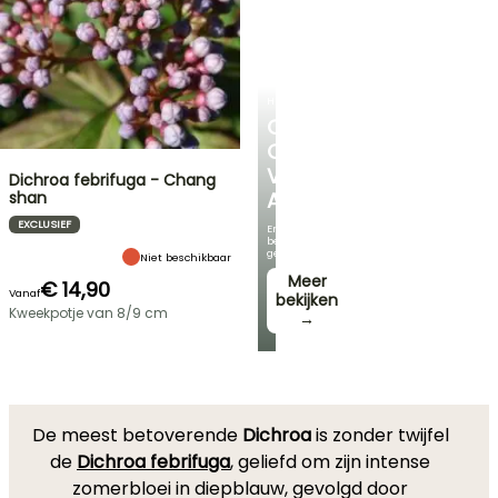
HEESTERS
ONTDEK
ONS
VOORDELIGE
Dichroa febrifuga - Chang
shan
ASSORTIMENT
EXCLUSIEF
En
bespaar
geld!
Niet beschikbaar
Meer
€ 14,90
Vanaf
bekijken
Kweekpotje van 8/9 cm
→
De meest betoverende
Dichroa
is zonder twijfel
de
Dichroa febrifuga
, geliefd om zijn intense
zomerbloei in diepblauw, gevolgd door