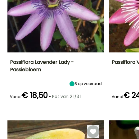
Passiflora Lavender Lady -
Passiflora 
Passiebloem
Uiteindelijke
Uiteindelijke
Blootstelling
Uiteindelijke
planthoogte
breedte
planthoogte
Zon
6 m
3.25 m
5 m
8
op voorraad
€ 18,50
€ 2
•
Pot van 2 l/3 l
Vanaf
Vanaf
Redelijke
Winterhardheid
Bloeitijd
Bloeitijd
plantperiode
Tot -9,5°C
Juni tot Oktober
Juni tot Oktob
Maart tot Mei,
September tot
Oktober