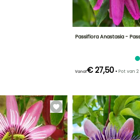
E
N!
Passiflora Anastasia - Pa
en
Uiteindelijke
Uiteindelijke
planthoogte
breedte
4 m
3 m
€ 27,50
•
Pot van 2 l
Vanaf
Redelijke
Bloeitijd
plantperiode
Juli tot
Maart tot Mei
September