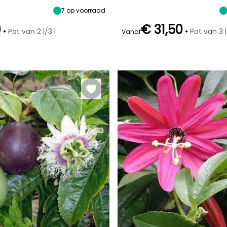
breedte
Zon
1.50 m
7
op voorraad
0
€ 31,50
•
•
Pot van 2 l/3 l
Pot van 3 l
Vanaf
Redelijke
Winterhardheid
plantperiode
Tot -6,5°C
Maart tot Mei