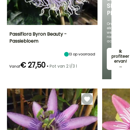
SELECTI
PLANTE
Ontdek
elke
week
Passiflora Byron Beauty -
nieuwe
Passiebloem
aanbieding
Uiteindelijke
Uiteindelijke
Blootstelling
planthoogte
breedte
Zon
Ik
4 m
2 m
13
op voorraad
profiteer
ervan!
€ 27,50
•
Pot van 2 l/3 l
→
Vanaf
Redelijke
Winterhardheid
Bloeitijd
plantperiode
Tot +1,5°C
Juni tot
Maart tot Juni
September