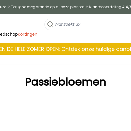
euze
Terugnamegarantie op al onze planten
Klantbeoordeling 4.4/
eedschap
Kortingen
EN DE HELE ZOMER OPEN: Ontdek onze huidige aanb
Passiebloemen