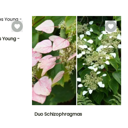
Redelijke
Winterhardheid
Bloeitijd
Tot -9,5°C
plantperiode
Tot -15°C
Juni tot Oktober
Maart tot Mei
s Young -
Blootstelling
Zon
Winterhardheid
Tot -4°C
Duo Schizophragmas
Uiteindelijke
Blootstelling
Bloeitijd