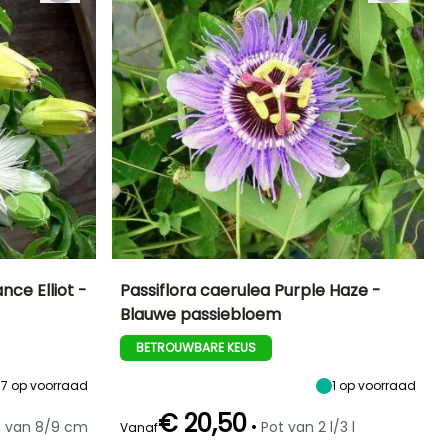
nce Elliot -
Passiflora caerulea Purple Haze -
Blauwe passiebloem
Blootstelling
Uiteindelijke
Uiteindelijke
Blootstelling
planthoogte
breedte
Zon
Zon,
BETROUWBARE KEUS
4 m
3 m
Halfschaduw
67
op voorraad
1
op voorraad
€ 20,50
•
e van 8/9 cm
Pot van 2 l/3 l
Vanaf
Winterhardheid