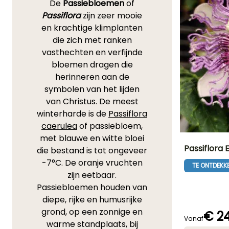
De
Passiebloemen
of
Passiflora
zijn zeer mooie
en krachtige klimplanten
die zich met ranken
vasthechten en verfijnde
bloemen dragen die
herinneren aan de
symbolen van het lijden
van Christus. De meest
winterharde is de
Passiflora
caerulea
of passiebloem,
met blauwe en witte bloei
Passiflora 
die bestand is tot ongeveer
-7°C. De oranje vruchten
TE ONTDEKK
Uiteindelijke
zijn eetbaar.
planthoogte
3 m
Passiebloemen houden van
diepe, rijke en humusrijke
grond, op een zonnige en
€ 2
Vanaf
warme standplaats, bij