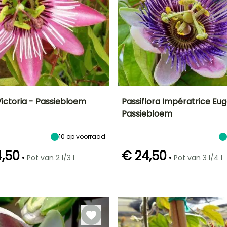
Victoria - Passiebloem
Passiflora Impératrice Eug
Passiebloem
Uiteindelijke
Blootstelling
Uiteindelijke
Uiteindelijke
breedte
planthoogte
breedte
Zon
4 m
5 m
3 m
10
op voorraad
4,50
€ 24,50
•
•
Pot van 2 l/3 l
Pot van 3 l/4 l
Redelijke
Winterhardheid
Redelijke
Bloeitijd
plantperiode
Tot -6,5°C
plantperiode
er
Juli tot
Maart tot Mei,
Maart tot Juni
September
September tot
November