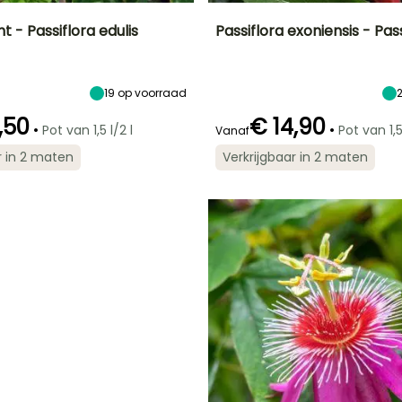
t - Passiflora edulis
Passiflora exoniensis - Pa
e
Uiteindelijke
Uiteindelijke
Uiteindelijke
Oogstperiode
planthoogte
planthoogte
breedte
Augustus tot
7 m
5 m
1 m
19
op voorraad
Oktober
,50
€ 14,90
•
•
Pot van 1,5 l/2 l
Pot van 1,5
Vanaf
r in 2 maten
Verkrijgbaar in 2 maten
Redelijke
Bloeitijd
Blootstelling
plantperiode
Zelfvruchtbaar
Juli tot
Zon
Maart tot Juni
Augustus
G