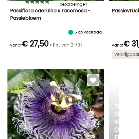
beoordelingen
Passiflora caerulea x racemosa -
Passievruch
Passiebloem
Uiteindelijke
Uiteindelijke
Blootstelling
Diameter van d
planthoogte
breedte
vrucht
Zon
8 m
4 m
5 cm
15
op voorraad
€ 27,50
€ 31
•
Pot van 2 l/3 l
Vanaf
Vanaf
Verkrijgbaa
Redelijke
Winterhardheid
Bloeitijd
Uiteindelijke
plantperiode
Tot -6,5°C
Juli tot
breedte
Maart tot Mei
September
2 m
FLASH-
SALES
TOT
30%
KORTIN
OP
EEN