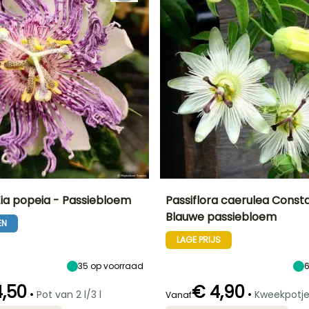
Eia popeia - Passiebloem
Passiflora caerulea Consta
Blauwe passiebloem
EN
Uiteindelijke
Blootstelling
Uiteindelijke
Uiteindelijke
breedte
planthoogte
breedte
Zon,
LAGE PRIJS
1 m
8 m
3.50 m
Halfschaduw
35
op voorraad
4,50
€ 4,90
•
•
Pot van 2 l/3 l
Kweekpotj
Vanaf
Redelijke
Bloeitijd