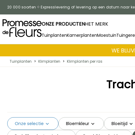
Skip to Content
20 000 soorten
Expresslevering of levering op een datum naar k
ONZE PRODUCTEN
HET MERK
Tuinplanten
Kamerplanten
Moestuin
Tuinger
WE BLIJV
Tuinplanten
>
Klimplanten
>
Klimplanten per ras
Trac
Onze selectie
Bloemkleur
Bloeitijd