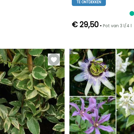
TE ONTDEKKEN
3 m
2 m
€ 29,50
•
Pot van 3 l/4 l
Redelijke
Bloeitijd
plantperiode
Mei tot Juli
Maart tot April,
September tot
November