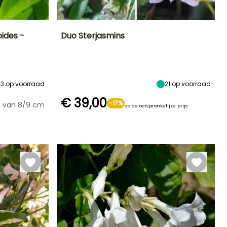
ides -
Duo Sterjasmins
Blootstelling
Uiteindelijke
Blootstelling
Bloeitijd
planthoogte
Zon
Zon,
Juni tot Juli
6 m
Halfschaduw
73
op voorraad
21
op voorraad
€ 39,00
-17%
e van 8/9 cm
op de oorspronkelijke prijs
Winterhardheid
Redelijke
Winterhardheid
Tot -12°C
plantperiode
Tot -12°C
Maart tot Mei,
September tot
Oktober