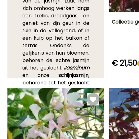
van de jasmijn. Laat hem
zich omhoog werken langs
een trellis, draadgaas... en
Collectie 
geniet van zijn geur in de
tuin in de vollegrond, of in
Uiteindelijke
een kuip op het balkon of
planthoogte
6 m
terras. Ondanks de
gelijkenis van hun bloemen,
behoren de echte jasmijn
€ 21,50
uit het geslacht
Jasminum
Redelijke
en onze
schijnjasmijn,
plantperiode
Maart tot Mei,
behorend tot het geslacht
September to
Trachelospermum
, niet tot
November
dezelfde plantenfamilie. De
eerste, uit de olijffamilie, is
verwant aan de sering en
de olijfboom. Terwijl onze
Trachelospermum een
neef is van de