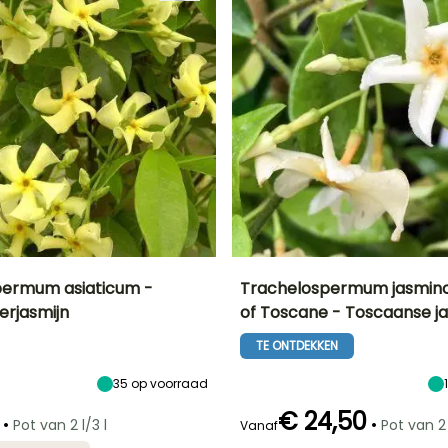
permum asiaticum -
Trachelospermum jasmino
erjasmijn
of Toscane - Toscaanse ja
Uiteindelijke
Blootstelling
Uiteindelijke
Uiteindelijke
breedte
planthoogte
breedte
Zon
TE ONTDEKKEN
3 m
3 m
1.50 m
35
op voorraad
€ 24,50
•
•
Pot van 2 l/3 l
Pot van 2 
Vanaf
Redelijke
Winterhardheid
Redelijke