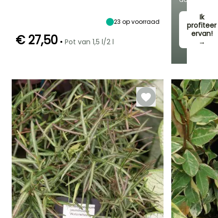
Zon,
3.50 m
3 m
Halfschaduw
Ik
23
op voorraad
profiteer
ervan!
€ 27,50
•
Pot van 1,5 l/2 l
→
Redelijke
Winterhardheid
Bloeitijd
plantperiode
Tot -12°C
Juni tot
Februari tot Mei,
Augustus
September