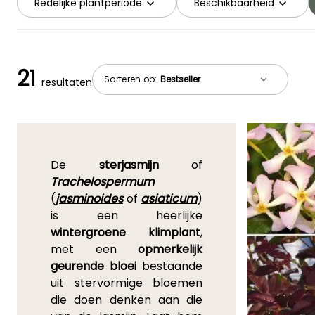
Redelijke plantperiode
Beschikbaarheid
21
Sorteren op:
resultaten
De
sterjasmijn
of
Trachelospermum
(
jasminoides
of
asiaticum
)
is een heerlijke
wintergroene klimplant
,
met een
opmerkelijk
geurende bloei
bestaande
uit stervormige bloemen
die doen denken aan die