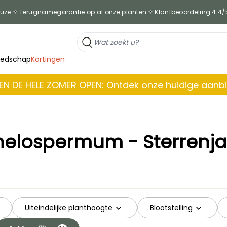
euze
Terugnamegarantie op al onze planten
Klantbeoordeling 4.4/
eedschap
Kortingen
EN DE HELE ZOMER OPEN: Ontdek onze huidige aanb
helospermum - Sterrenja
Uiteindelijke planthoogte
Blootstelling