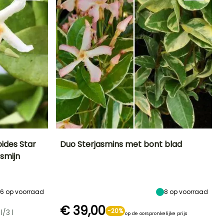
ides Star
Duo Sterjasmins met bont blad
smijn
Blootstelling
Uiteindelijke
Blootstelling
Bloeitijd
planthoogte
Zon,
Zon,
Juni tot Juli
3.50 m
Halfschaduw
Halfschaduw
16
op voorraad
8
op voorraad
€ 39,00
-20%
l/3 l
op de oorspronkelijke prijs
Winterhardheid
Redelijke
Winterhardheid