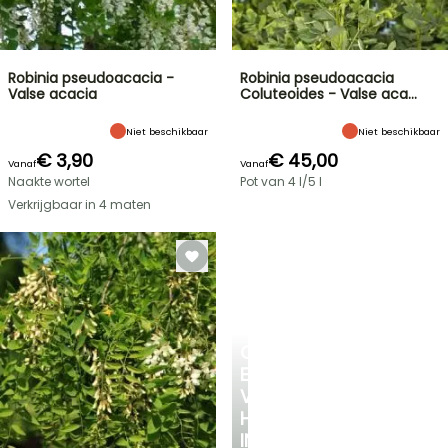
Robinia pseudoacacia -
Robinia pseudoacacia
Valse acacia
Coluteoides - Valse aca…
Niet beschikbaar
Niet beschikbaar
€ 3,90
€ 45,00
Vanaf
Vanaf
Naakte wortel
Pot van 4 l/5 l
Verkrijgbaar in 4 maten
CREËER
EEN
VERKOELEND
HOEKJE
IN