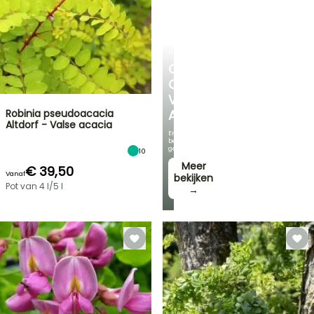
HEESTERS
ONTDEK
ONS
VOORDELIGE
Robinia pseudoacacia
ASSORTIMENT
Altdorf - Valse acacia
En
bespaar
geld!
10
Meer
€ 39,50
Vanaf
bekijken
Pot van 4 l/5 l
→
FLASH-
SALES
TOT
30%