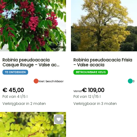
Robinia pseudoacacia
Robinia pseudoacacia Frisia
Casque Rouge - Valse ac…
- Valse acacia
TE ONTDEKKEN
BETROUWBARE KEUS
Niet beschikbaar
3
€ 45,00
€ 109,00
Vanaf
Pot van 4 l/5 l
Pot van 12 l/15 l
Verkrijgbaar in 2 maten
Verkrijgbaar in 3 maten