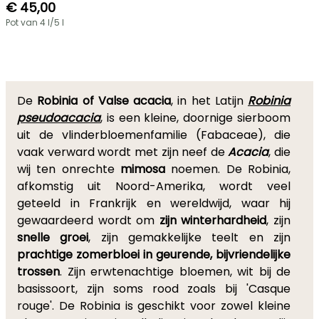
€ 45,00
Pot van 4 l/5 l
De
Robinia of Valse acacia
, in het Latijn
Robinia
pseudoacacia
, is een kleine, doornige sierboom
uit de vlinderbloemenfamilie (Fabaceae), die
vaak verward wordt met zijn neef de
Acacia
, die
wij ten onrechte
mimosa
noemen. De Robinia,
afkomstig uit Noord-Amerika, wordt veel
geteeld in Frankrijk en wereldwijd, waar hij
gewaardeerd wordt om
zijn winterhardheid
, zijn
snelle groei
, zijn gemakkelijke teelt en zijn
prachtige zomerbloei in geurende, bijvriendelijke
trossen
. Zijn erwtenachtige bloemen, wit bij de
basissoort, zijn soms rood zoals bij 'Casque
rouge'. De Robinia is geschikt voor zowel kleine