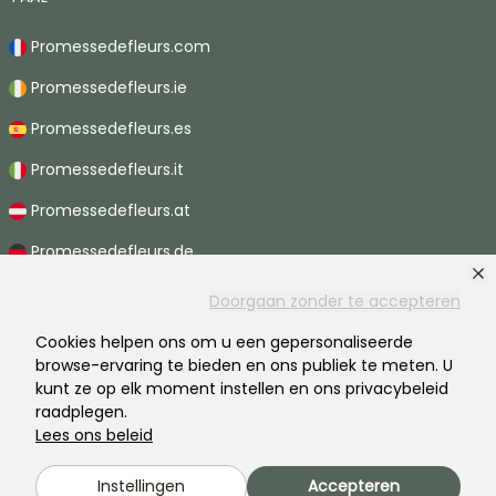
Promessedefleurs.com
Promessedefleurs.ie
Promessedefleurs.es
Promessedefleurs.it
Promessedefleurs.at
Promessedefleurs.de
Promessedefleurs.nl
Doorgaan zonder te accepteren
Promessedefleurs.pt
Cookies helpen ons om u een gepersonaliseerde
browse-ervaring te bieden en ons publiek te meten. U
Promessedefleurs.ch
kunt ze op elk moment instellen en ons privacybeleid
raadplegen.
Lees ons beleid
2026 ©Promesse de fleurs - Alle rechten voorbehouden.
Instellingen
Accepteren
Wettelijke vermeldingen
-
AGB
-
Privacy