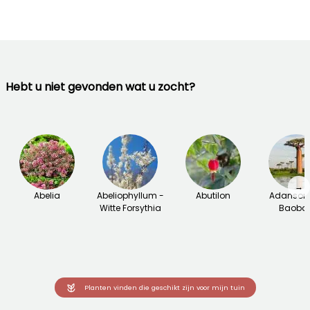
Hebt u niet gevonden wat u zocht?
→
Abelia
Abeliophyllum -
Abutilon
Adansoni
Witte Forsythia
Baoba
Planten vinden die geschikt zijn voor mijn tuin