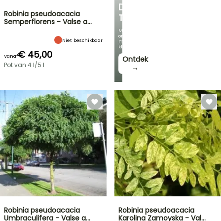
DE
Robinia pseudoacacia
TUIN
Semperflorens - Valse a…
Met
onze
Niet beschikbaar
mooiste
klimplanten!
€ 45,00
Vanaf
Ontdek
Pot van 4 l/5 l
→
Robinia pseudoacacia
Robinia pseudoacacia
Umbraculifera - Valse a…
Karolina Zamoyska - Val…