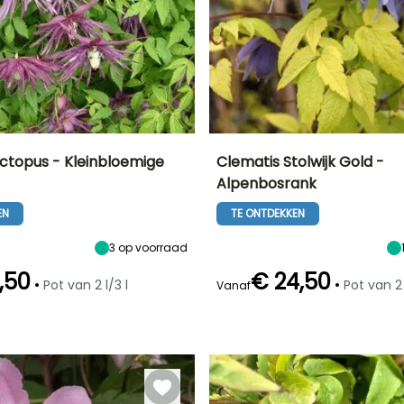
ctopus - Kleinbloemige
Clematis Stolwijk Gold -
Alpenbosrank
Uiteindelijke
Blootstelling
Uiteindelijke
Blootstelling
breedte
planthoogte
Zon,
Zon,
EN
TE ONTDEKKEN
1.25 m
3 m
Halfschaduw
Halfschaduw
3
op voorraad
,50
€ 24,50
•
•
Pot van 2 l/3 l
Pot van 2 
Vanaf
Redelijke
Winterhardheid
Redelijke
Winterhardheid
plantperiode
plantperiode
Tot -20,5°C
Tot -20,5°C
Maart tot Mei,
Maart tot Mei,
September tot
September tot
November
Oktober