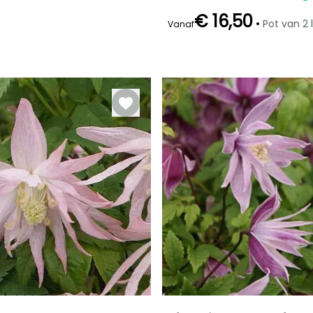
€ 16,50
•
Pot van 2 l
Vanaf
Redelijke
Bloeitijd
plantperiode
April tot Juni
Maart tot Mei,
September tot
Oktober