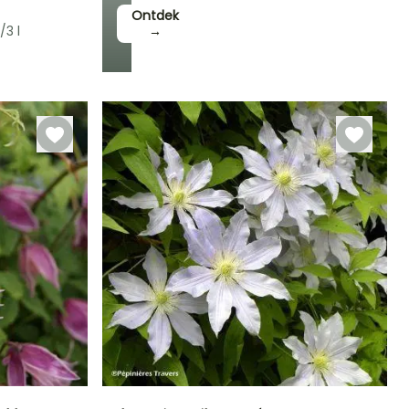
Ontdek
/3 l
→
Winterhardheid
Tot -23,5°C