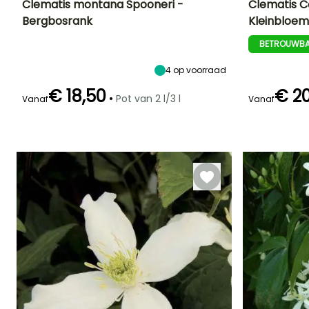
Clematis montana Spooneri -
Clematis C
Bergbosrank
Kleinbloem
Uiteindelijke
Uiteindelijke
Blootstelling
Uiteindelijke
planthoogte
breedte
planthoogte
Zon,
BETROUWBA
7 m
3 m
2 m
Halfschaduw
4
op voorraad
€ 18,50
€ 2
•
Pot van 2 l/3 l
Vanaf
Vanaf
Redelijke
Winterhardheid
Bloeitijd
Bloeitijd
plantperiode
Tot -29°C
Mei tot Juni
April tot Mei
Maart tot Mei,
September tot
November