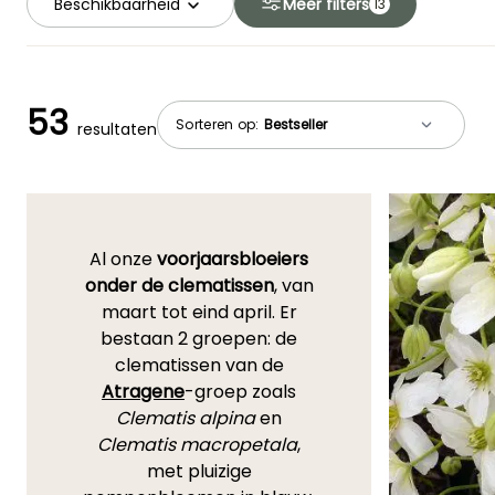
Beschikbaarheid
Meer filters
13
53
Sorteren op:
resultaten
Al onze
voorjaarsbloeiers
onder de clematissen
, van
maart tot eind april. Er
bestaan 2 groepen: de
clematissen van de
Atragene
-groep zoals
Clematis alpina
en
Clematis macropetala
,
met pluizige