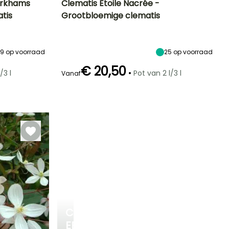
arkhams
Clematis Etoile Nacrée -
tis
Grootbloemige clematis
Blootstelling
Uiteindelijke
Uiteindelijke
Blootstelling
planthoogte
breedte
Zon,
Zon,
3 m
1 m
Halfschaduw
Halfschaduw
9
op voorraad
25
op voorraad
€ 20,50
•
/3 l
Pot van 2 l/3 l
Vanaf
Winterhardheid
Redelijke
Winterhardheid
Bloeitijd
plantperiode
Tot -34,5°C
Tot -23,5°C
Mei tot Juni,
Maart tot Mei,
Augustus tot
September tot
September
November
CREËER
EEN