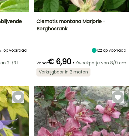
blijvende
Clematis montana Marjorie -
Bergbosrank
Blootstelling
Uiteindelijke
Uiteindelijke
Blootstelling
planthoogte
breedte
Zon,
Zon,
4 m
1 m
Halfschaduw
Halfschaduw
51
op voorraad
122
op voorraad
€ 6,90
•
an 2 l/3 l
Kweekpotje van 8/9 cm
Vanaf
Winterhardheid
Redelijke
Winterhardheid
Bloeitijd
Verkrijgbaar in 2 maten
plantperiode
Tot -12°C
Tot -29°C
Mei tot Juni
Maart tot Mei,
September tot
November