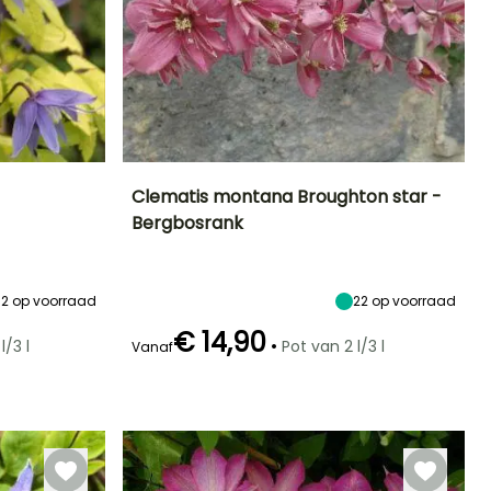
Clematis montana Broughton star -
Bergbosrank
Uiteindelijke
Uiteindelijke
Blootstelling
Bloeitijd
planthoogte
breedte
Zon,
April
5 m
3 m
Halfschaduw
12
op voorraad
22
op voorraad
€ 14,90
•
l/3 l
Pot van 2 l/3 l
Vanaf
Redelijke
Winterhardheid
Bloeitijd
plantperiode
Tot -29°C
Mei tot Juni
Februari tot
April, Augustus
tot September