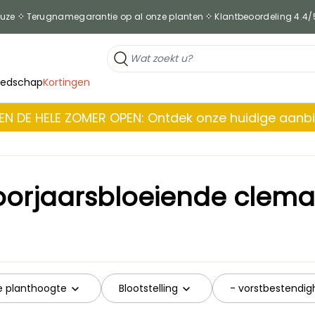
euze
Terugnamegarantie op al onze planten
Klantbeoordeling 4.4/
eedschap
Kortingen
EN DE HELE ZOMER OPEN: Ontdek onze huidige aanb
orjaarsbloeiende clema
ke planthoogte
Blootstelling
- vorstbestendig