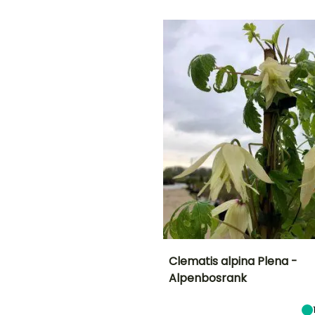
Bloeitijd
plantperiode
plantperiode
Tot -29°C
Maart tot April,
Maart tot Mei,
Maart tot Mei,
September
September tot
September tot
November
Oktober
G
E
N!
Clematis alpina Plena -
Alpenbosrank
en
Uiteindelijke
Uiteindelijke
planthoogte
breedte
3 m
2 m