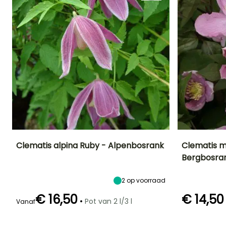
Clematis alpina Ruby - Alpenbosrank
Clematis m
Bergbosra
Uiteindelijke
Uiteindelijke
Blootstelling
Uiteindelijke
planthoogte
breedte
planthoogte
Zon,
2 m
1.25 m
7 m
2
op voorraad
Halfschaduw
€ 16,50
€ 14,50
•
Pot van 2 l/3 l
Vanaf
Redelijke
Winterhardheid