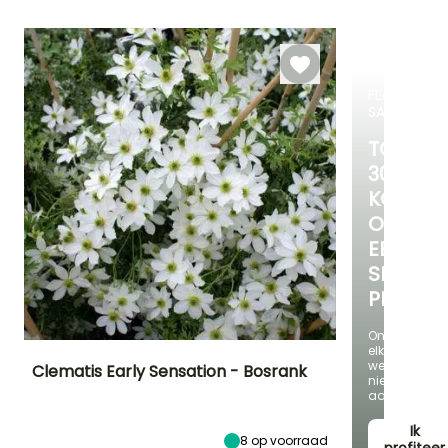
Bloeitijd
Bloeitijd
plantperiode
Tot -20,5°C
April tot Mei
April tot Mei
Maart tot Mei,
September tot
November
FLASH-
SALES
TOT
30%
KORTIN
OP
EEN
SELECTI
PLANTE
Ontdek
elke
week
Clematis Early Sensation - Bosrank
nieuwe
aanbieding
Uiteindelijke
Uiteindelijke
Blootstelling
planthoogte
breedte
Zon
Ik
3 m
1.50 m
8
op voorraad