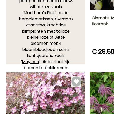
pomponbloemen in blauw,
wit of roze zoals
'
Markham's Pink
', en de
Clematis A
bergclematissen,
Clematis
Bosrank
montana
, krachtige
Uiteindelijke
klimplanten met talloze
planthoogte
3 m
kleine roze of witte
bloemen met 4
bloemblaadjes en soms
€ 29,5
licht geurend zoals
Bloeitijd
'
Mayleen
', die in staat zijn
Maart tot Mei
bomen te beklimmen.
Deze charmante
klimplanten zijn zeer
geschikt om een muur in
het voorjaar te laten
bloeien. U kunt ze
combineren met andere
clematissen en