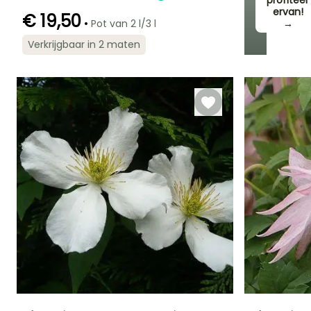
profiteer
ervan!
€ 19,50
•
Pot van 2 l/3 l
→
Verkrijgbaar in 2 maten
Redelijke
Winterhardheid
Bloeitijd
plantperiode
Tot -9,5°C
Maart tot April
Maart tot Mei