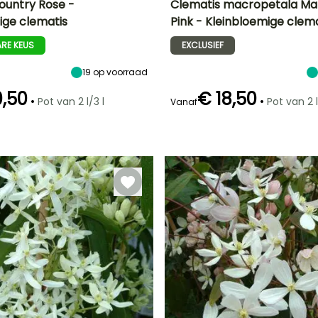
ountry Rose -
Clematis macropetala M
ige clematis
Pink - Kleinbloemige clema
Uiteindelijke
Blootstelling
Uiteindelijke
Uiteindelijke
breedte
planthoogte
breedte
Zon,
RE KEUS
EXCLUSIEF
1 m
2.50 m
1.50 m
Halfschaduw
19
op voorraad
0,50
€ 18,50
•
•
Pot van 2 l/3 l
Pot van 2 l
Vanaf
Redelijke
Winterhardheid
Redelijke
Bloeitijd
plantperiode
plantperiode
Tot -29°C
Maart tot Mei
Maart tot Mei,
Februari tot
September tot
April,
Oktober
September tot
November