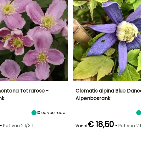
ontana Tetrarose -
Clematis alpina Blue Danc
nk
Alpenbosrank
Uiteindelijke
Blootstelling
Uiteindelijke
Uiteindelijke
breedte
planthoogte
breedte
Zon,
3 m
3 m
1 m
10
op voorraad
Halfschaduw
€ 18,50
•
•
Pot van 2 l/3 l
Pot van 2 l
Vanaf
Redelijke
Winterhardheid
Redelijke