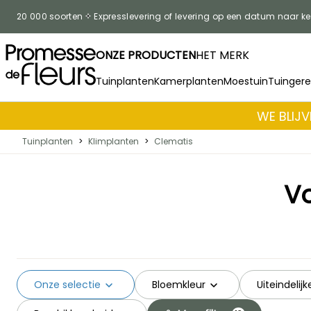
Skip to Content
20 000 soorten
Expresslevering of levering op een datum naar k
ONZE PRODUCTEN
HET MERK
Tuinplanten
Kamerplanten
Moestuin
Tuinger
WE BLIJV
Tuinplanten
>
Klimplanten
>
Clematis
Vo
Onze selectie
Bloemkleur
Uiteindelij