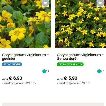
Chrysogonum virginianum -
Chrysogonum virginianum -
geelster
Genou doré
TE ONTDEKKEN
BETROUWBARE KEUS
29
40
€ 6,90
€ 5,90
Vanaf
Vanaf
Kweekpotje van 8/9 cm
Kweekpotje van 8/9 cm