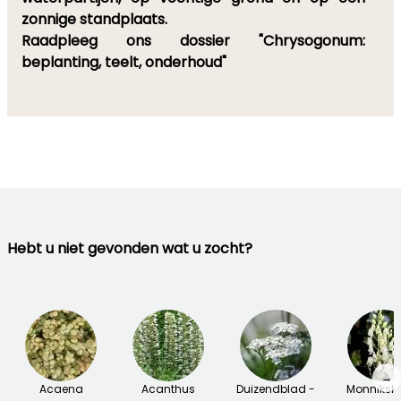
zonnige standplaats.
Raadpleeg ons dossier "Chrysogonum:
beplanting, teelt, onderhoud"
Hebt u niet gevonden wat u zocht?
→
Acaena
Acanthus
Duizendblad -
Monniksk