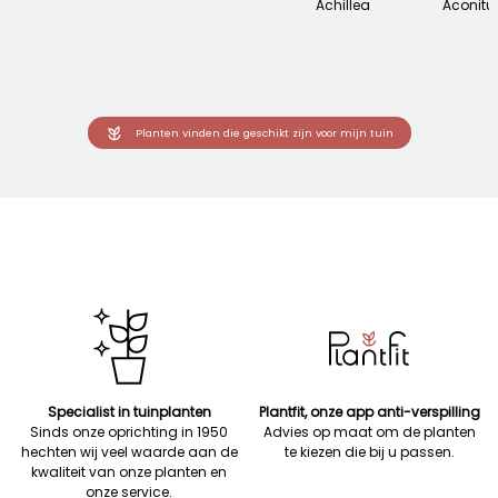
Achillea
Aconit
Planten vinden die geschikt zijn voor mijn tuin
Specialist in tuinplanten
Plantfit, onze app anti-verspilling
Sinds onze oprichting in 1950
Advies op maat om de planten
hechten wij veel waarde aan de
te kiezen die bij u passen.
kwaliteit van onze planten en
onze service.