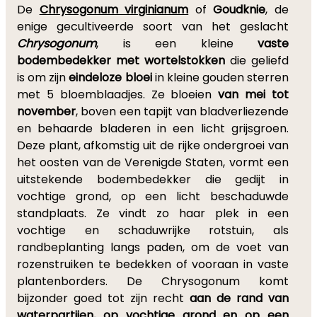
De
Chrysogonum virginianum
of
Goudknie
, de
enige gecultiveerde soort van het geslacht
Chrysogonum
, is een kleine
vaste
bodembedekker met wortelstokken
die geliefd
is om zijn
eindeloze bloei
in kleine gouden sterren
met 5 bloemblaadjes. Ze bloeien
van mei tot
november
, boven een tapijt van bladverliezende
en behaarde bladeren in een licht grijsgroen.
Deze plant, afkomstig uit de rijke ondergroei van
het oosten van de Verenigde Staten, vormt een
uitstekende bodembedekker die gedijt in
vochtige grond, op een licht beschaduwde
standplaats. Ze vindt zo haar plek in een
vochtige en schaduwrijke rotstuin, als
randbeplanting langs paden, om de voet van
rozenstruiken te bedekken of vooraan in vaste
plantenborders. De Chrysogonum komt
bijzonder goed tot zijn recht
aan de rand van
waterpartijen, op vochtige grond en op een