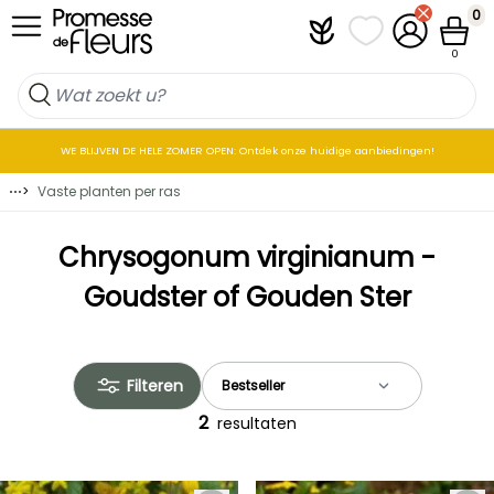
Skip to Content
0
Plantfit
Mijn favorietenlij
Mijn accoun
Winkel
0
WE BLIJVEN DE HELE ZOMER OPEN: Ontdek onze huidige aanbiedingen!
⋯
>
Vaste planten per ras
Chrysogonum virginianum -
Goudster of Gouden Ster
Filteren
2
resultaten