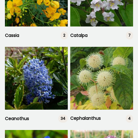
Cassia
Catalpa
2
7
Cephalanthus
Ceanothus
4
34