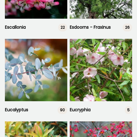
Escallonia
Esdoorns - Fraxinus
22
26
Eucalyptus
Eucryphia
90
5