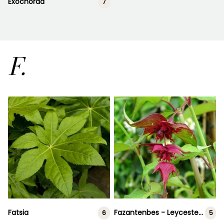
Exochorda
7
F.
Fatsia
Fazantenbes - Leycesteria formosa
6
5