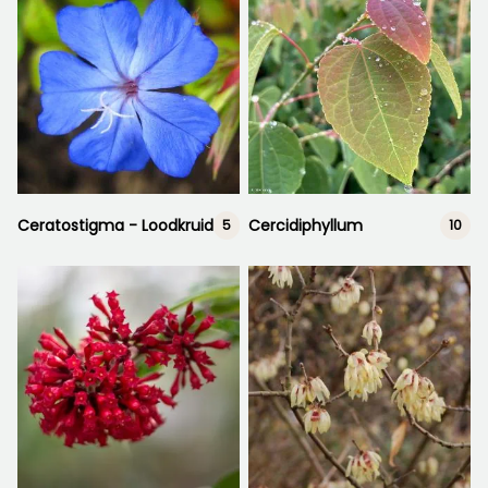
Ceratostigma - Loodkruid
Cercidiphyllum
5
10