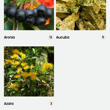
Aronia
Aucuba
12
5
Azara
2