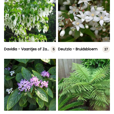
Davidia - Vaantjes of Zakdoekenboom
Deutzia - Bruidsbloem
5
27