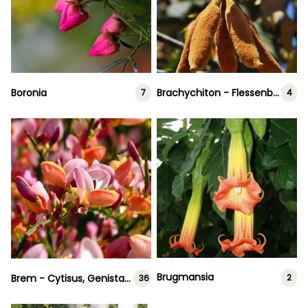
Boronia
Brachychiton - Flessenboom
7
4
Brugmansia
Brem - Cytisus, Genista en Spartium
2
36