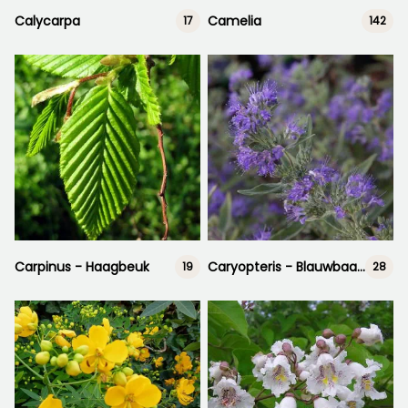
Calycarpa
Camelia
17
142
Carpinus - Haagbeuk
Caryopteris - Blauwbaard
19
28