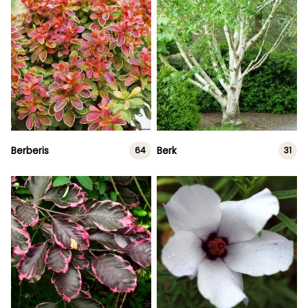
Berberis
Berk
64
31