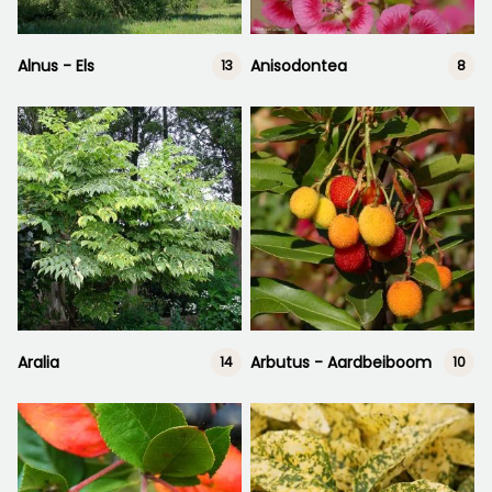
Alnus - Els
Anisodontea
13
8
Aralia
Arbutus - Aardbeiboom
14
10