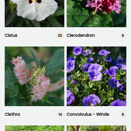
Cistus
Clerodendron
33
6
Clethra
Convolvulus - Winde
14
6