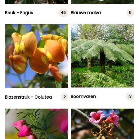
Beuk - Fagus
Blauwe malva
46
5
Boomvaren
13
Blazenstruk - Colutea
2