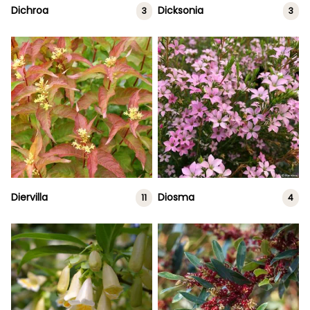
Dichroa
Dicksonia
3
3
Diervilla
Diosma
11
4