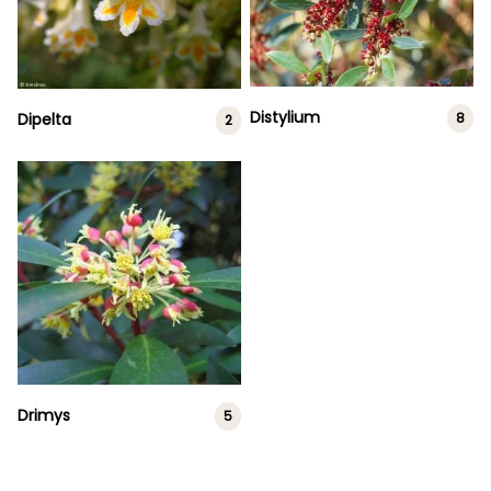
Distylium
8
Dipelta
2
Drimys
5