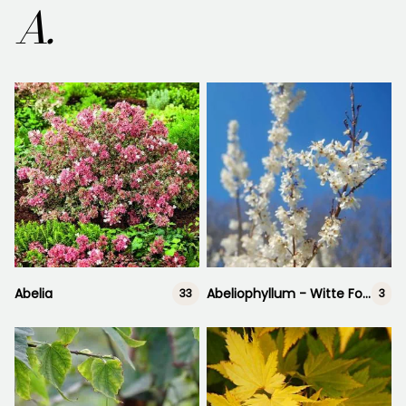
A.
Abelia
Abeliophyllum - Witte Forsythia
33
3