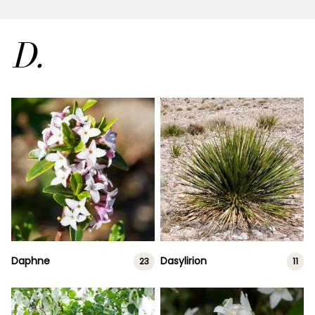
D.
Daphne
Dasylirion
23
11