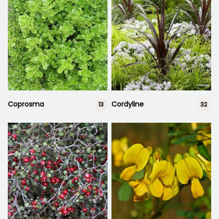
Coprosma
Cordyline
13
32