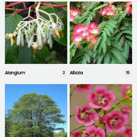
Alangium
Albizia
2
15