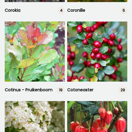
Corokia
Coronille
4
5
Cotinus - Pruikenboom
Cotoneaster
19
29