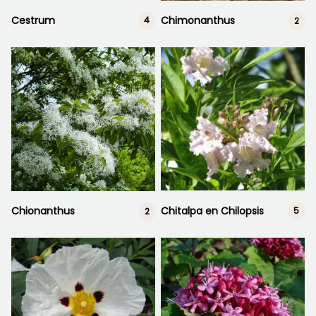
Cestrum
Chimonanthus
4
2
Chitalpa en Chilopsis
Chionanthus
5
2