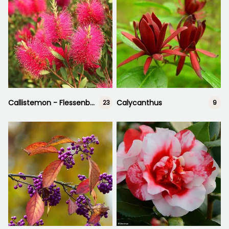
Callistemon - Flessenborstelplant
Calycanthus
23
9