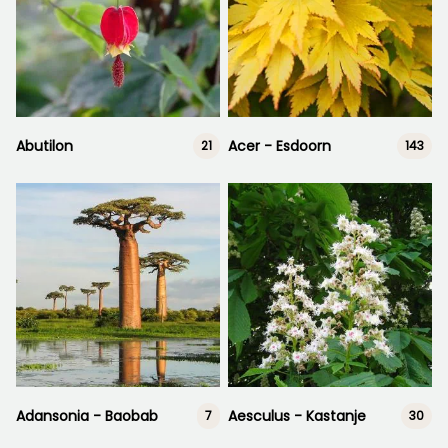
Abutilon
Acer - Esdoorn
21
143
Adansonia - Baobab
Aesculus - Kastanje
7
30