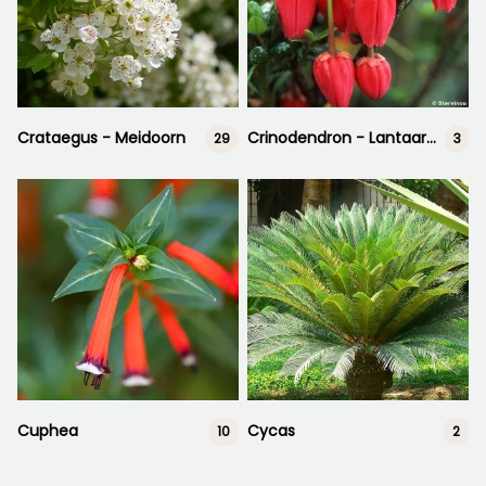
Crataegus - Meidoorn
Crinodendron - Lantaarnboom
29
3
Cuphea
Cycas
10
2