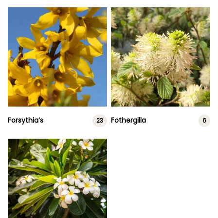
Forsythia’s
Fothergilla
23
6