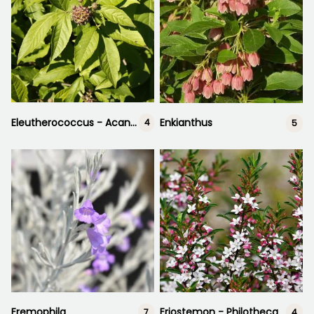
Eleutherococcus - Acanthopanax
Enkianthus
4
5
Eremophila
Eriostemon - Philotheca
7
4