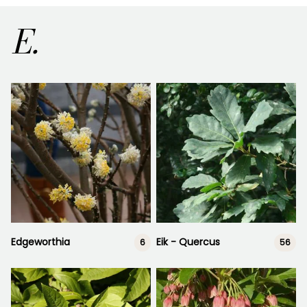
E.
Edgeworthia
Eik - Quercus
6
56