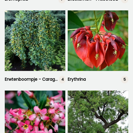
Erwtenboompje - Caragana arborescens
Erythrina
4
5