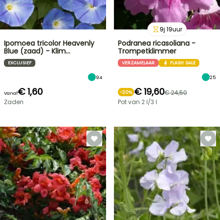
9
j
19
uur
Ipomoea tricolor Heavenly
Podranea ricasoliana -
Blue (zaad) - Klim…
Trompetklimmer
EXCLUSIEF
VERZAMELAAR
FLASH SALE
94
25
€ 1,60
€ 19,60
€ 24,50
-
20
%
Vanaf
Zaden
Pot van 2 l/3 l