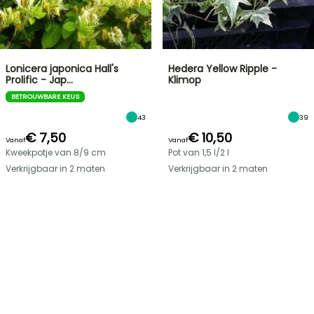
Lonicera japonica Hall's
Hedera Yellow Ripple -
Prolific - Jap…
Klimop
BETROUWBARE KEUS
43
39
€ 7,50
€ 10,50
Vanaf
Vanaf
Kweekpotje van 8/9 cm
Pot van 1,5 l/2 l
Verkrijgbaar in 2 maten
Verkrijgbaar in 2 maten