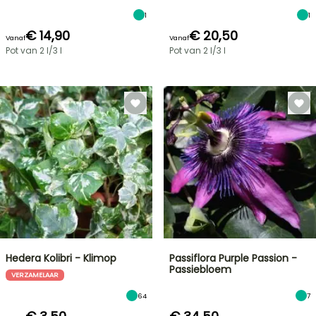
1
1
€ 14,90
€ 20,50
Vanaf
Vanaf
Pot van 2 l/3 l
Pot van 2 l/3 l
Hedera Kolibri - Klimop
Passiflora Purple Passion -
Passiebloem
VERZAMELAAR
64
7