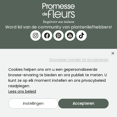
Word lid van de community van plantenliefhebbers!
Doorgaan zonder te accepteren
PROMESSE DE FLEURS
DIENSTEN
Cookies helpen ons om u een gepersonaliseerde
browse-ervaring te bieden en ons publiek te meten. U
Het merk
Voorbereiding van
kunt ze op elk moment instellen en ons privacybeleid
bestellingen
raadplegen.
Onze geschiedenis
Lees ons beleid
Leveringen
Onze planten
Garantie op planten
Instellingen
Accepteren
Onze verbintenissen
Veilig betalen
Onze waarden