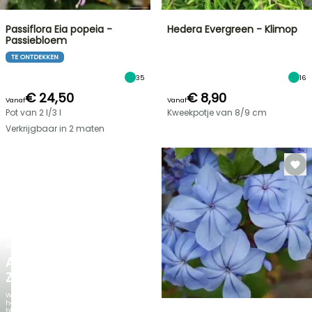
Passiflora Eia popeia -
Hedera Evergreen - Klimop
Passiebloem
TE ONTDEKKEN
35
16
€ 24,50
€ 8,90
Vanaf
Vanaf
Pot van 2 l/3 l
Kweekpotje van 8/9 cm
Verkrijgbaar in 2 maten
NIEUW
AGAPANTHUS
ZAMBEZI
Wanneer
het
blad