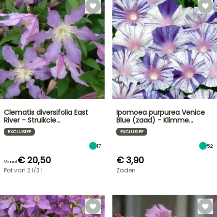
Clematis diversifolia East
Ipomoea purpurea Venice
River - Struikcle…
Blue (zaad) - Klimme…
EXCLUSIEF
EXCLUSIEF
17
52
€ 20,50
€ 3,90
Vanaf
Pot van 2 l/3 l
Zaden