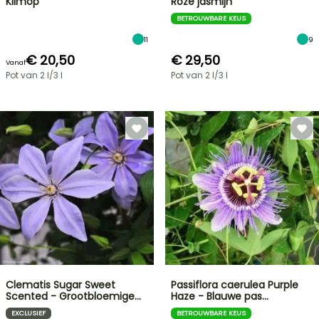
Klimop
Roze jasmijn
BETROUWBARE KEUS
11
9
€ 20,50
€ 29,50
Vanaf
Pot van 2 l/3 l
Pot van 2 l/3 l
Clematis Sugar Sweet
Passiflora caerulea Purple
Scented - Grootbloemige…
Haze - Blauwe pas…
EXCLUSIEF
BETROUWBARE KEUS