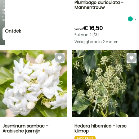
Plumbago auriculata -
net
zo
Mannentrouw
spectaculair
wordt
als
32
de
bloei!
€ 16,50
Vanaf
Ontdek
Pot van 2 l/3 l
→
Verkrijgbaar in 2 maten
Jasminum sambac -
Hedera hibernica - Ierse
Arabische jasmijn
klimop
LAGE PRIJS