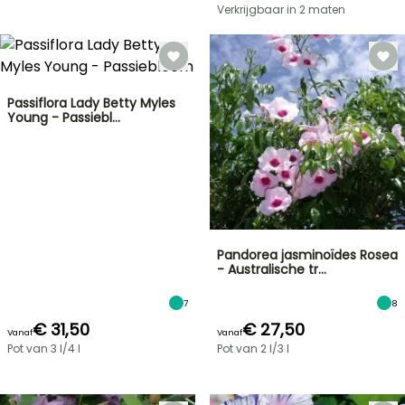
Verkrijgbaar in 2 maten
Passiflora Lady Betty Myles
Young - Passiebl…
Pandorea jasminoïdes Rosea
- Australische tr…
7
8
€ 31,50
€ 27,50
Vanaf
Vanaf
Pot van 3 l/4 l
Pot van 2 l/3 l