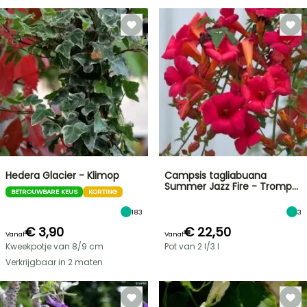
Hedera Glacier - Klimop
Campsis tagliabuana
Summer Jazz Fire - Tromp…
BETROUWBARE KEUS
KORTING
183
3
€ 3,90
€ 22,50
Vanaf
Vanaf
Kweekpotje van 8/9 cm
Pot van 2 l/3 l
Verkrijgbaar in 2 maten