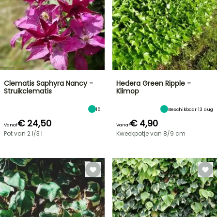
Clematis Saphyra Nancy -
Hedera Green Ripple -
Struikclematis
Klimop
15
Beschikbaar 13 aug
€ 24,50
€ 4,90
Vanaf
Vanaf
Pot van 2 l/3 l
Kweekpotje van 8/9 cm