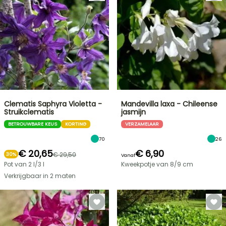
Clematis Saphyra Violetta -
Mandevilla laxa - Chileense
Struikclematis
jasmijn
BETROUWBARE KEUS
KORTING
VERZAMELAAR
70
26
€ 20,65
€ 6,90
€ 29,50
30%
Vanaf
Pot van 2 l/3 l
Kweekpotje van 8/9 cm
Verkrijgbaar in 2 maten