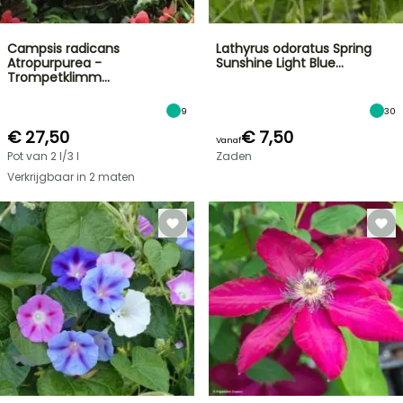
Campsis radicans
Lathyrus odoratus Spring
Atropurpurea -
Sunshine Light Blue…
Trompetklimm…
9
30
€ 27,50
€ 7,50
Vanaf
Pot van 2 l/3 l
Zaden
Verkrijgbaar in 2 maten