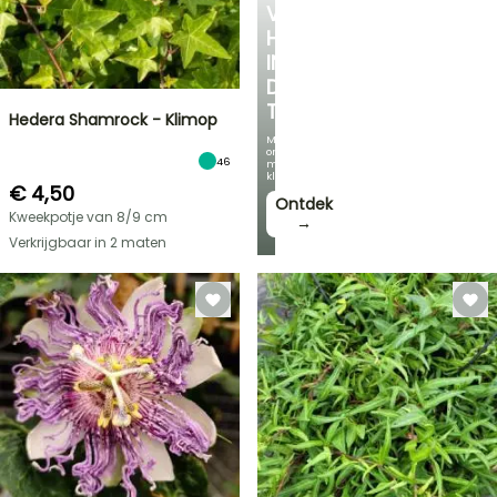
VERKOELEND
HOEKJE
IN
DE
TUIN
Hedera Shamrock - Klimop
Met
onze
46
mooiste
klimplanten!
€ 4,50
Ontdek
Kweekpotje van 8/9 cm
→
Verkrijgbaar in 2 maten