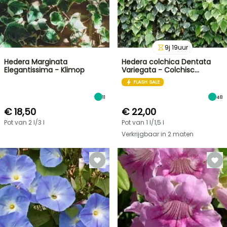
9
j
19
uur
Hedera Marginata
Hedera colchica Dentata
Elegantissima - Klimop
Variegata - Colchisc…
FLASH SALE
11
48
€ 18,50
€ 22,00
Pot van 2 l/3 l
Pot van 1 l/1,5 l
Verkrijgbaar in 2 maten