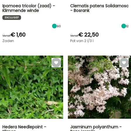
Ipomoea tricolor (zaad) -
Clematis patens Solidarnosc
Klimmende winde
- Bosrank
EXCLUSIEF
90
12
€ 1,60
€ 22,50
Vanaf
Vanaf
Zaden
Pot van 2 l/3 l
Hedera Needlepoint -
Jasminum polyanthum -