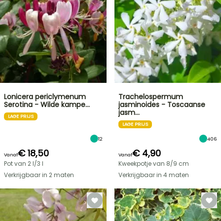
Lonicera periclymenum
Trachelospermum
Serotina - Wilde kampe…
jasminoides - Toscaanse
jasm…
LAGE PRIJS
LAGE PRIJS
12
406
€ 18,50
€ 4,90
Vanaf
Vanaf
Pot van 2 l/3 l
Kweekpotje van 8/9 cm
Verkrijgbaar in 2 maten
Verkrijgbaar in 4 maten