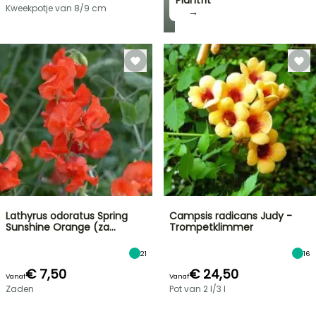
Plantfit
Kweekpotje van 8/9 cm
→
Lathyrus odoratus Spring
Campsis radicans Judy -
Sunshine Orange (za…
Trompetklimmer
21
16
€ 7,50
€ 24,50
Vanaf
Vanaf
Zaden
Pot van 2 l/3 l