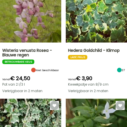
Wisteria venusta Rosea -
Hedera Goldchild - Klimop
Blauwe regen
LAGE PRIJS
BETROUWBARE KEUS
Niet beschikbaar
37
€ 24,50
€ 3,90
Vanaf
Vanaf
Pot van 2 l/3 l
Kweekpotje van 8/9 cm
Verkrijgbaar in 2 maten
Verkrijgbaar in 2 maten
FLASH-
SALES