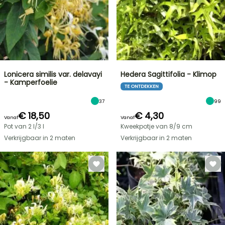
Lonicera similis var. delavayi
Hedera Sagittifolia - Klimop
- Kamperfoelie
TE ONTDEKKEN
37
99
€ 18,50
€ 4,30
Vanaf
Vanaf
Pot van 2 l/3 l
Kweekpotje van 8/9 cm
Verkrijgbaar in 2 maten
Verkrijgbaar in 2 maten