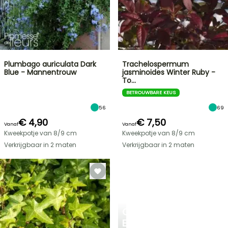
Plumbago auriculata Dark
Trachelospermum
Blue - Mannentrouw
jasminoides Winter Ruby -
To…
BETROUWBARE KEUS
56
69
€ 4,90
€ 7,50
Vanaf
Vanaf
Kweekpotje van 8/9 cm
Kweekpotje van 8/9 cm
Verkrijgbaar in 2 maten
Verkrijgbaar in 2 maten
CREËER
EEN