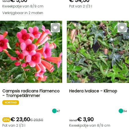
€ 3,50
€ 34,50
Vanaf
Kweekpotje van 8/9 cm
Pot van 2 l/3 l
Verkrijgbaar in 2 maten
Campsis radicans Flamenco
Hedera Ivalace - Klimop
- Trompetklimmer
KORTING
47
34
€ 23,60
€ 3,90
€ 29,50
20%
Vanaf
Pot van 2 l/3 l
Kweekpotje van 8/9 cm