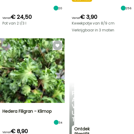
20
256
€ 24,50
€ 3,90
Vanaf
Vanaf
Pot van 2 l/3 l
Kweekpotje van 8/9 cm
Verkrijgbaar in 3 maten
PLANTFIT
PERSOONLIJK
ADVIES
VOOR
Hedera Filigran - Klimop
UW
TUIN
34
Ontdek
€ 8,90
Vanaf