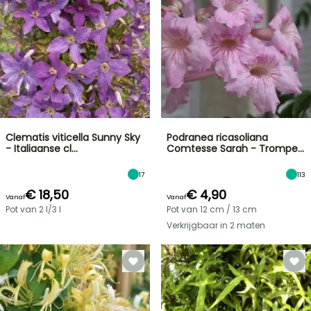
Clematis viticella Sunny Sky
Podranea ricasoliana
- Italiaanse cl…
Comtesse Sarah - Trompe…
17
113
€ 18,50
€ 4,90
Vanaf
Vanaf
Pot van 2 l/3 l
Pot van 12 cm / 13 cm
Verkrijgbaar in 2 maten