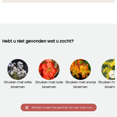
Hebt u niet gevonden wat u zocht?
→
Struiken met witte
Struiken met rode
Struiken met oranje
Struiken me
bloemen
bloemen
bloemen
bloeme
Planten vinden die geschikt zijn voor mijn tuin