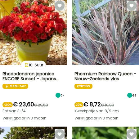
10
j
6
uur
Rhododendron japonica
Phormium Rainbow Queen -
ENCORE Sunset - Japans…
Nieuw-Zeelands vlas
FLASH SALE
KORTING
54
66
€ 23,60
€ 8,72
€ 29,50
€ 10,90
-
20
%
20%
Pot van 3 l/4 l
Kweekpotje van 8/9 cm
Verkrijgbaar in 3 maten
Verkrijgbaar in 3 maten