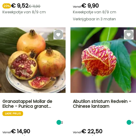
€ 9,52
€ 9,90
€ 11,90
20%
Vanaf
Kweekpotje van 8/9 cm
Kweekpotje van 8/9 cm
Verkrijgbaar in 3 maten
Granaatappel Mollar de
Abutilon striatum Redvein -
Elche - Punica granat…
Chinese lantaarn
LAGE PRIJS
2
9
€ 14,90
€ 22,50
Vanaf
Vanaf