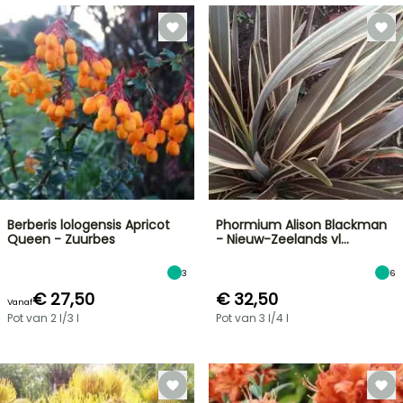
Berberis lologensis Apricot
Phormium Alison Blackman
Queen - Zuurbes
- Nieuw-Zeelands vl…
3
6
€ 27,50
€ 32,50
Vanaf
Pot van 2 l/3 l
Pot van 3 l/4 l