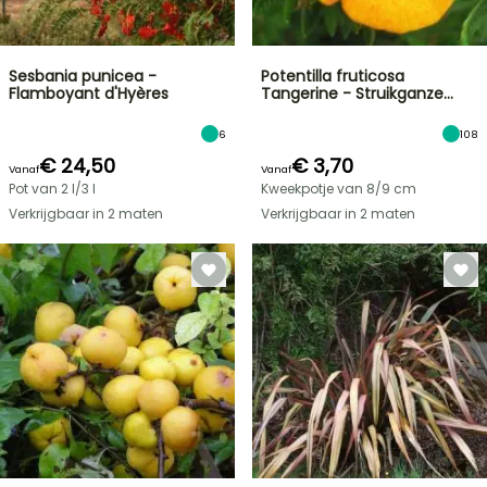
Sesbania punicea -
Potentilla fruticosa
Flamboyant d'Hyères
Tangerine - Struikganze…
6
108
€ 24,50
€ 3,70
Vanaf
Vanaf
Pot van 2 l/3 l
Kweekpotje van 8/9 cm
Verkrijgbaar in 2 maten
Verkrijgbaar in 2 maten