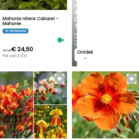
HOEKJE
IN
Mahonia nitens Cabaret -
DE
Mahonie
TUIN
TE ONTDEKKEN
Met
onze
6
mooiste
klimplanten!
€ 24,50
Vanaf
Ontdek
Pot van 2 l/3 l
→