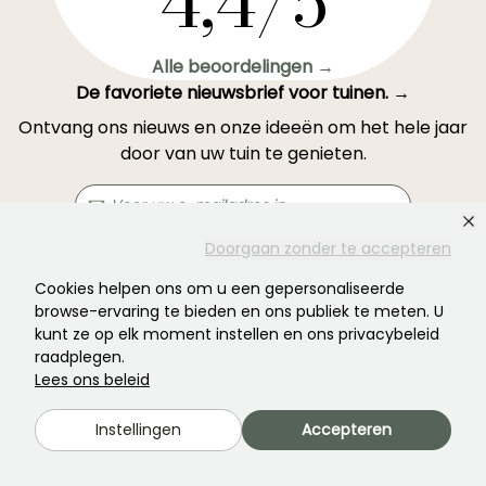
4,4/5
Alle beoordelingen →
De favoriete nieuwsbrief voor tuinen. →
Ontvang ons nieuws en onze ideeën om het hele jaar
door van uw tuin te genieten.
Doorgaan zonder te accepteren
Abonneren →
Cookies helpen ons om u een gepersonaliseerde
browse-ervaring te bieden en ons publiek te meten. U
kunt ze op elk moment instellen en ons privacybeleid
Dit formulier wordt beschermd door reCAPTCHA: u kunt het
privacybeleid
en
de gebruiksvoorwaarden
raadplegen.
raadplegen.
Lees ons beleid
Instellingen
Accepteren