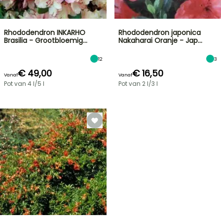
Rhododendron INKARHO
Rhododendron japonica
Brasilia - Grootbloemig…
Nakaharai Oranje - Jap…
12
3
€ 49,00
€ 16,50
Vanaf
Vanaf
Pot van 4 l/5 l
Pot van 2 l/3 l