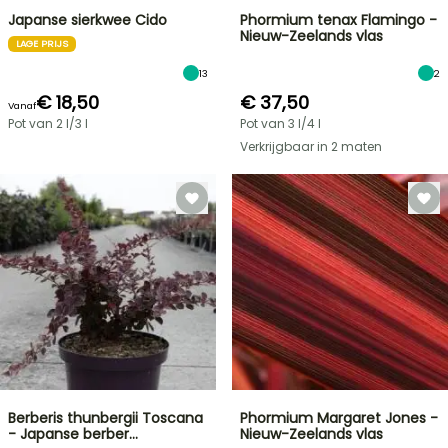
Japanse sierkwee Cido
Phormium tenax Flamingo -
Nieuw-Zeelands vlas
LAGE PRIJS
13
2
€ 18,50
€ 37,50
Vanaf
Pot van 2 l/3 l
Pot van 3 l/4 l
Verkrijgbaar in 2 maten
Berberis thunbergii Toscana
Phormium Margaret Jones -
- Japanse berber…
Nieuw-Zeelands vlas