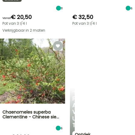
11
6
€ 20,50
€ 32,50
Vanaf
Pot van 3 l/4 l
Pot van 3 l/4 l
Verkrijgbaar in 2 maten
PLANTFIT
PERSOONLIJK
ADVIES
VOOR
Chaenomeles superba
Clementine - Chinese sie…
UW
TUIN
6
Ontdek