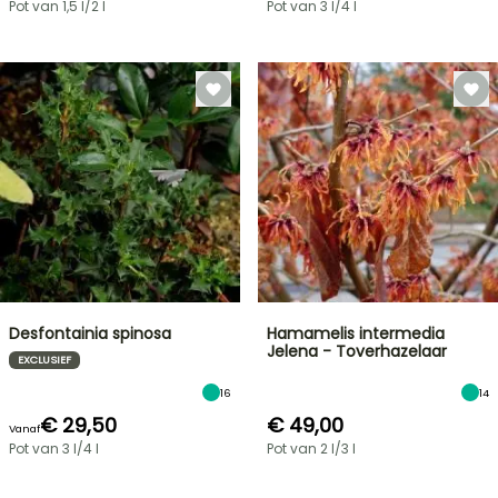
Pot van 1,5 l/2 l
Pot van 3 l/4 l
Desfontainia spinosa
Hamamelis intermedia
Jelena - Toverhazelaar
EXCLUSIEF
16
14
€ 29,50
€ 49,00
Vanaf
Pot van 3 l/4 l
Pot van 2 l/3 l