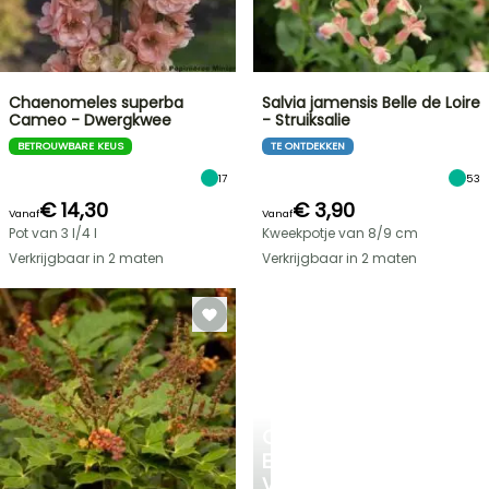
Chaenomeles superba
Salvia jamensis Belle de Loire
Cameo - Dwergkwee
- Struiksalie
BETROUWBARE KEUS
TE ONTDEKKEN
17
53
€ 14,30
€ 3,90
Vanaf
Vanaf
Pot van 3 l/4 l
Kweekpotje van 8/9 cm
Verkrijgbaar in 2 maten
Verkrijgbaar in 2 maten
CREËER
EEN
VERKOELEND