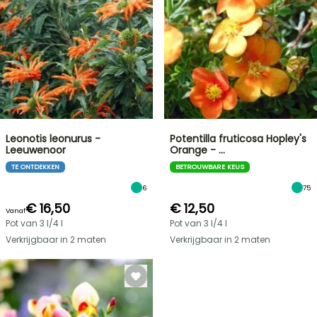
Leonotis leonurus -
Potentilla fruticosa Hopley's
Leeuwenoor
Orange - …
TE ONTDEKKEN
BETROUWBARE KEUS
6
75
€ 16,50
€ 12,50
Vanaf
Pot van 3 l/4 l
Pot van 3 l/4 l
Verkrijgbaar in 2 maten
Verkrijgbaar in 2 maten