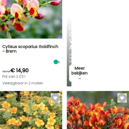
HEESTERS
ONTDEK
ONS
VOORDELIGE
Cytisus scoparius Goldfinch
ASSORTIMENT
- Brem
En
bespaar
geld!
2
Meer
€ 14,90
Vanaf
bekijken
Pot van 2 l/3 l
→
Verkrijgbaar in 2 maten
FLASH-
SALES
TOT
30%