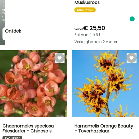
Muskusroos
net
zo
spectaculair
LAGE PRIJS
wordt
als
3
de
bloei!
€ 25,50
Vanaf
Ontdek
Pot van 4 l/5 l
→
Verkrijgbaar in 2 maten
Chaenomeles speciosa
Hamamelis Orange Beauty
Friesdorfer - Chinese s…
- Toverhazelaar
EXCLUSIEF