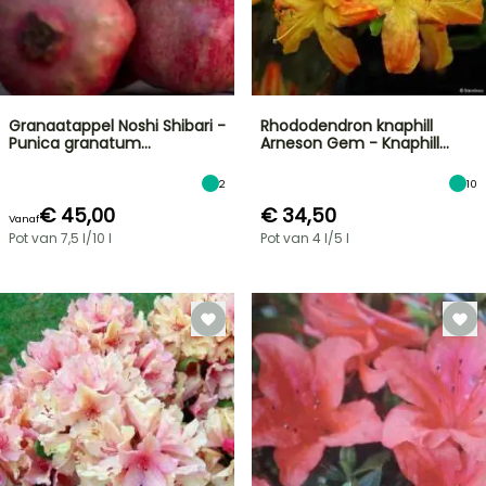
Granaatappel Noshi Shibari -
Rhododendron knaphill
Punica granatum…
Arneson Gem - Knaphill…
2
10
€ 45,00
€ 34,50
Vanaf
Pot van 7,5 l/10 l
Pot van 4 l/5 l