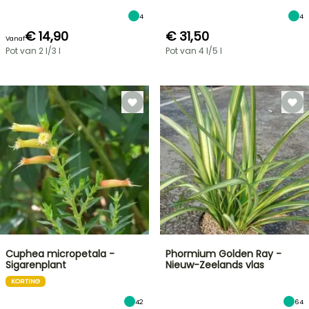
4
4
€ 14,90
€ 31,50
Vanaf
Pot van 2 l/3 l
Pot van 4 l/5 l
Cuphea micropetala -
Phormium Golden Ray -
Sigarenplant
Nieuw-Zeelands vlas
KORTING
42
64