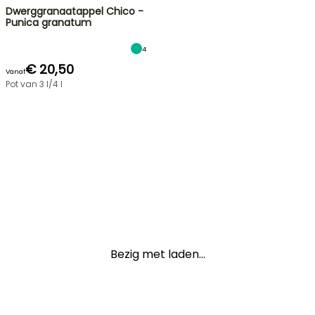
Dwerggranaatappel Chico -
Punica granatum
4
€ 20,50
Vanaf
Pot van 3 l/4 l
Bezig met laden...