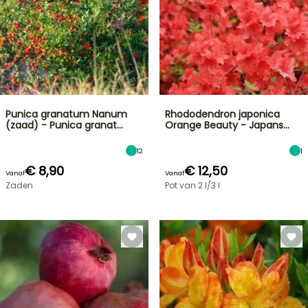
Punica granatum Nanum
Rhododendron japonica
(zaad) - Punica granat…
Orange Beauty - Japans…
12
1
€ 8,90
€ 12,50
Vanaf
Vanaf
Zaden
Pot van 2 l/3 l