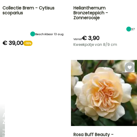
Collectie Brem - Cytisus
Helianthemum
scoparius
Bronzeteppich -
Zonneroosje
37
Beschikbaar 13 aug
€ 3,90
Vanaf
€ 39,00
-16%
Kweekpotje van 8/9 cm
NIEUW
AGAPANTHUS
ZAMBEZI
Wanneer
het
Rosa Buff Beauty -
blad