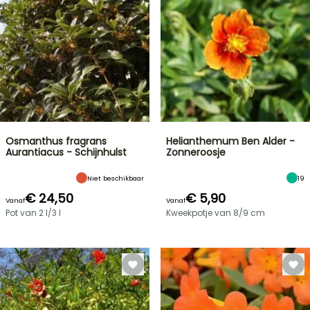
Osmanthus fragrans
Helianthemum Ben Alder -
Aurantiacus - Schijnhulst
Zonneroosje
Niet beschikbaar
19
€ 24,50
€ 5,90
Vanaf
Vanaf
Pot van 2 l/3 l
Kweekpotje van 8/9 cm