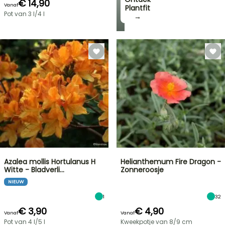
€ 14,90
Vanaf
Plantfit
Pot van 3 l/4 l
→
Azalea mollis Hortulanus H
Helianthemum Fire Dragon -
Witte - Bladverli…
Zonneroosje
NIEUW
1
32
€ 3,90
€ 4,90
Vanaf
Vanaf
Pot van 4 l/5 l
Kweekpotje van 8/9 cm