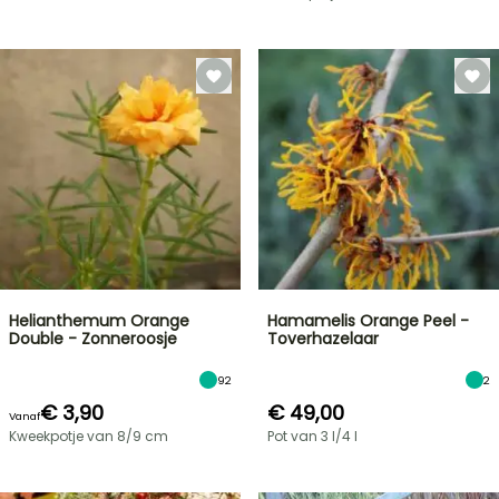
Helianthemum Orange
Hamamelis Orange Peel -
Double - Zonneroosje
Toverhazelaar
92
2
€ 3,90
€ 49,00
Vanaf
Kweekpotje van 8/9 cm
Pot van 3 l/4 l