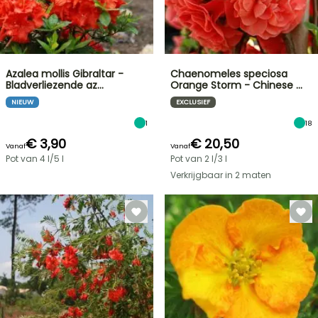
Azalea mollis Gibraltar -
Chaenomeles speciosa
Bladverliezende az…
Orange Storm - Chinese …
NIEUW
EXCLUSIEF
1
18
€ 3,90
€ 20,50
Vanaf
Vanaf
Pot van 4 l/5 l
Pot van 2 l/3 l
Verkrijgbaar in 2 maten