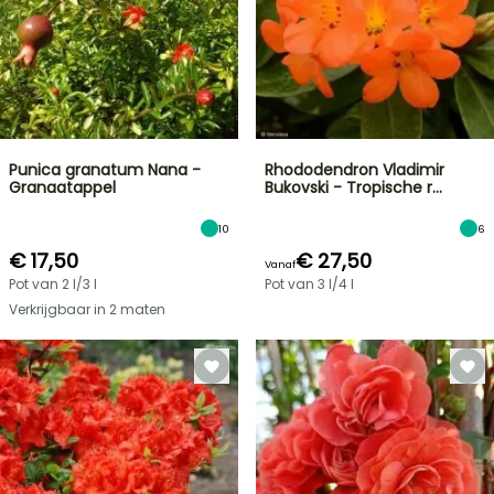
Punica granatum Nana -
Rhododendron Vladimir
Granaatappel
Bukovski - Tropische r…
10
6
€ 17,50
€ 27,50
Vanaf
Pot van 2 l/3 l
Pot van 3 l/4 l
Verkrijgbaar in 2 maten