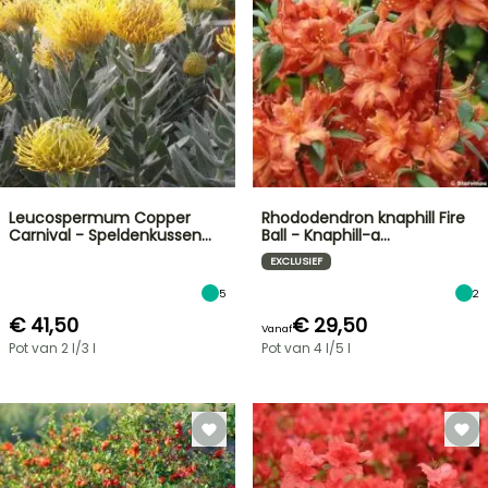
Leucospermum Copper
Rhododendron knaphill Fire
Carnival - Speldenkussen…
Ball - Knaphill-a…
EXCLUSIEF
5
2
€ 41,50
€ 29,50
Vanaf
Pot van 2 l/3 l
Pot van 4 l/5 l