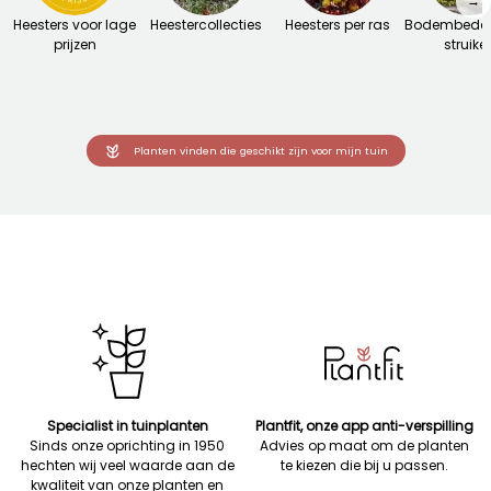
→
Heesters voor lage
Heestercollecties
Heesters per ras
Bodembedek
prijzen
struike
Planten vinden die geschikt zijn voor mijn tuin
Specialist in tuinplanten
Plantfit, onze app anti-verspilling
Sinds onze oprichting in 1950
Advies op maat om de planten
hechten wij veel waarde aan de
te kiezen die bij u passen.
kwaliteit van onze planten en