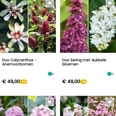
Duo Calycanthus -
Duo Sering met dubbele
Anemoonbomen
bloemen
9
10
€ 49,00
€ 49,00
-17%
-11%