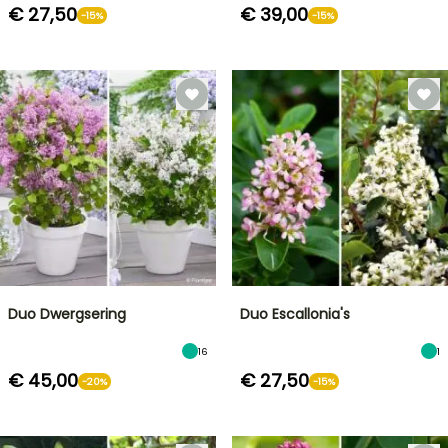
€ 27,50
€ 39,00
-15%
-15%
Duo Dwergsering
Duo Escallonia's
16
1
€ 45,00
€ 27,50
-20%
-15%