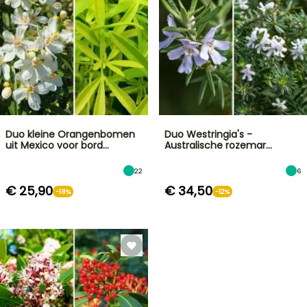
Duo kleine Orangenbomen
Duo Westringia's -
uit Mexico voor bord…
Australische rozemar…
22
6
€ 25,90
€ 34,50
-18%
-12%