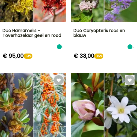
Duo Hamamelis -
Duo Caryopteris roos en
Toverhazelaar geel en rood
blauw
3
9
€ 95,00
€ 33,00
-14%
-15%