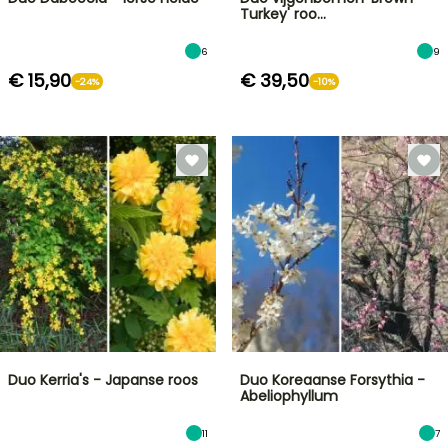
Turkey' roo…
6
9
€ 15,90
€ 39,50
-24%
-10%
Duo Kerria's - Japanse roos
Duo Koreaanse Forsythia -
Abeliophyllum
11
7