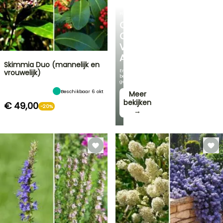
HEESTERS
ONTDEK
ONS
VOORDELIGE
ASSORTIMENT
Skimmia Duo (mannelijk en
En
vrouwelijk)
bespaar
geld!
Beschikbaar 6 okt
Meer
bekijken
€ 49,00
-20%
→