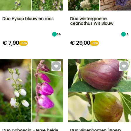
Duo Hysop blauw en roos
Duo wintergroene
ceanothus Wit Blauw
69
19
€ 7,90
€ 29,00
-18%
-16%
Duo Daboecia - Ierse heide
Duo vijgenbomen 'Brown