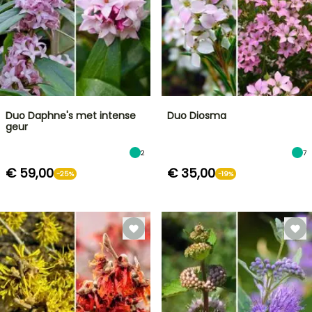
Duo Daphne's met intense
Duo Diosma
geur
2
7
€ 59,00
€ 35,00
-25%
-19%