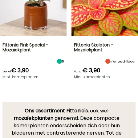
Fittonia Pink Special -
Fittonia Skeleton -
Mozaïekplant
Mozaïekplant
5
Niet beschikbaar
€ 3,90
€ 3,90
Vanaf
Vanaf
Mini-kamerplanten
Mini-kamerplanten
Ons assortiment Fittonia's
, ook wel
mozaïekplanten
genoemd. Deze compacte
kamerplanten onderscheiden zich door hun
bladeren met contrasterende nerven. Tot de