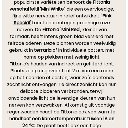
populairste variëteiten behoort de
Fittonia
verschaffeltii 'Mini White'
, die een overvloedige,
fijne witte nervatuur in reliëf ontwikkelt.
'Pink
Special'
toont daarentegen prachtige roze
nerven. De
Fittonia 'Mini Red'
, kleiner van
formaat, heeft intens groen blad versierd met
felrode aderen. Deze planten worden veelvuldig
gebruikt in
terraria
of in individuele potten, met
name
op plekken met weinig licht.
Fittonia's houden van indirect en gefilterd licht.
Plaats ze op ongeveer 1 tot 2 m van een raam
op het noorden of oosten, waar ze 's ochtends
zacht licht ontvangen. Te direct zonlicht kan hun
delicate bladeren verbranden, terwijl
onvoldoende licht de levendige kleuren van hun
nerven kan verzwakken. Afkomstig uit vochtige
regenwouden houdt de Fittonia ook van warmte:
handhaaf een kamertemperatuur tussen 18 en
24 °C
. De plant heeft ook een hoge