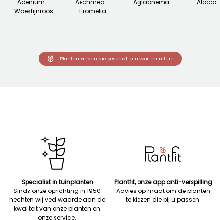
Adenium -
Aechmea -
Aglaonema
Alocas
Woestijnroos
Bromelia
Planten vinden die geschikt zijn voor mijn tuin
Specialist in tuinplanten
Plantfit, onze app anti-verspilling
Sinds onze oprichting in 1950
Advies op maat om de planten
hechten wij veel waarde aan de
te kiezen die bij u passen.
kwaliteit van onze planten en
onze service.