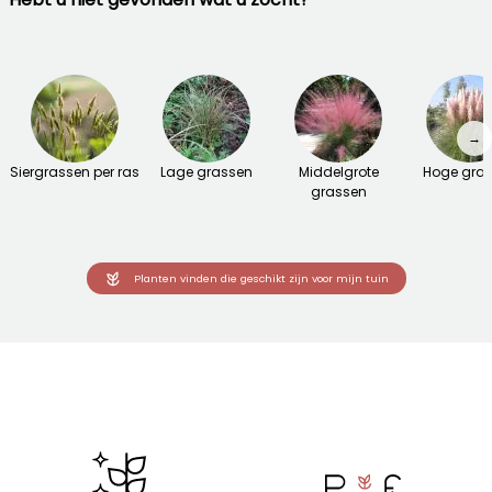
→
Siergrassen per ras
Lage grassen
Middelgrote
Hoge gra
grassen
Planten vinden die geschikt zijn voor mijn tuin