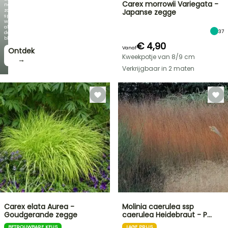
Carex morrowii Variegata -
net
zo
Japanse zegge
spectaculair
wordt
als
37
de
bloei!
€ 4,90
Vanaf
Ontdek
Kweekpotje van 8/9 cm
→
Verkrijgbaar in 2 maten
Carex elata Aurea -
Molinia caerulea ssp
Goudgerande zegge
caerulea Heidebraut - P…
BETROUWBARE KEUS
LAGE PRIJS