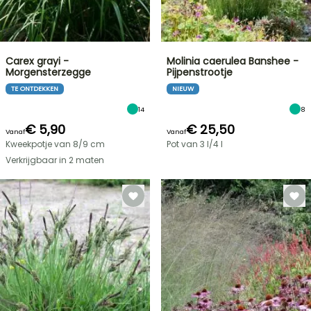
Carex grayi -
Molinia caerulea Banshee -
Morgensterzegge
Pijpenstrootje
TE ONTDEKKEN
NIEUW
14
8
€ 5,90
€ 25,50
Vanaf
Vanaf
Kweekpotje van 8/9 cm
Pot van 3 l/4 l
Verkrijgbaar in 2 maten