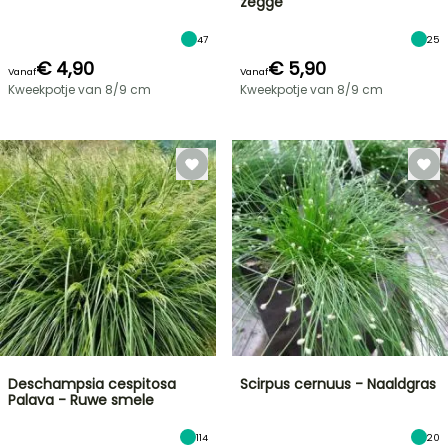
zegge
47
25
€ 4,90
€ 5,90
Vanaf
Vanaf
Kweekpotje van 8/9 cm
Kweekpotje van 8/9 cm
Deschampsia cespitosa
Scirpus cernuus - Naaldgras
Palava - Ruwe smele
114
20