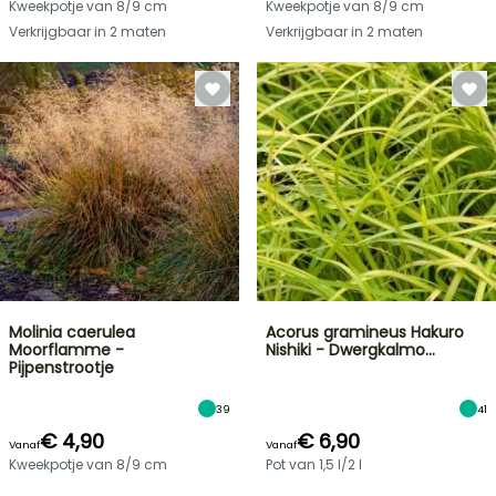
Kweekpotje van 8/9 cm
Kweekpotje van 8/9 cm
Verkrijgbaar in 2 maten
Verkrijgbaar in 2 maten
Molinia caerulea
Acorus gramineus Hakuro
Moorflamme -
Nishiki - Dwergkalmo…
Pijpenstrootje
39
41
€ 4,90
€ 6,90
Vanaf
Vanaf
Kweekpotje van 8/9 cm
Pot van 1,5 l/2 l