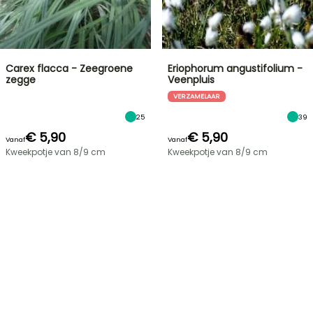
Carex flacca - Zeegroene
Eriophorum angustifolium -
zegge
Veenpluis
VERZAMELAAR
25
39
€ 5,90
€ 5,90
Vanaf
Vanaf
Kweekpotje van 8/9 cm
Kweekpotje van 8/9 cm