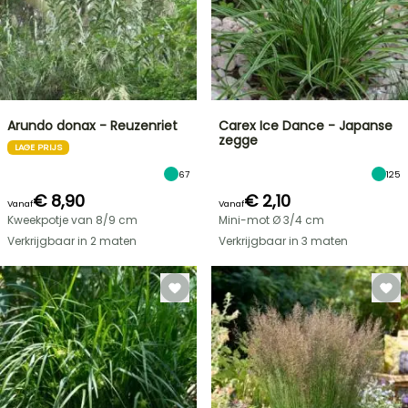
Arundo donax - Reuzenriet
Carex Ice Dance - Japanse
zegge
LAGE PRIJS
67
125
€ 8,90
€ 2,10
Vanaf
Vanaf
Kweekpotje van 8/9 cm
Mini-mot Ø 3/4 cm
Verkrijgbaar in 2 maten
Verkrijgbaar in 3 maten