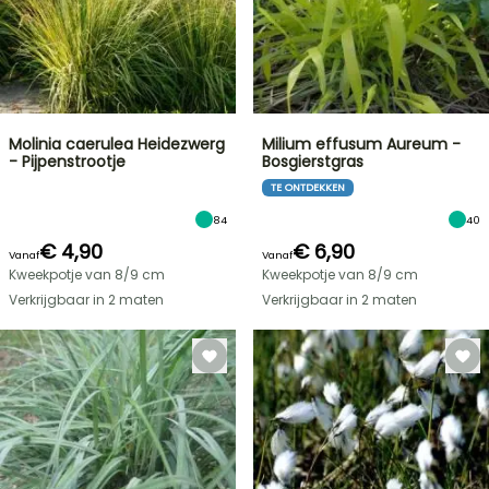
Molinia caerulea Heidezwerg
Milium effusum Aureum -
- Pijpenstrootje
Bosgierstgras
TE ONTDEKKEN
84
40
€ 4,90
€ 6,90
Vanaf
Vanaf
Kweekpotje van 8/9 cm
Kweekpotje van 8/9 cm
Verkrijgbaar in 2 maten
Verkrijgbaar in 2 maten