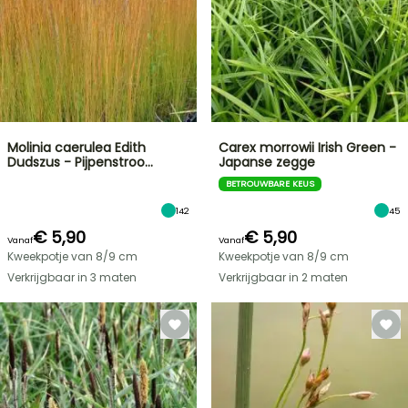
Molinia caerulea Edith
Carex morrowii Irish Green -
Dudszus - Pijpenstroo…
Japanse zegge
BETROUWBARE KEUS
142
45
€ 5,90
€ 5,90
Vanaf
Vanaf
Kweekpotje van 8/9 cm
Kweekpotje van 8/9 cm
Verkrijgbaar in 3 maten
Verkrijgbaar in 2 maten
FLASH-
SALES
TOT