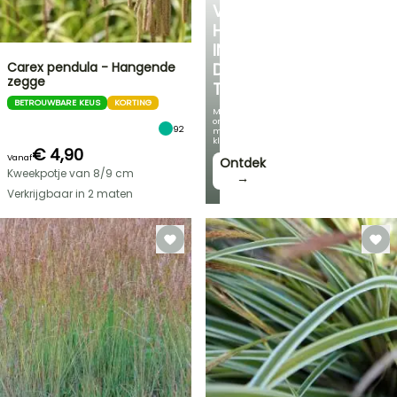
VERKOELEND
HOEKJE
IN
Carex pendula - Hangende
DE
zegge
TUIN
BETROUWBARE KEUS
KORTING
Met
onze
92
mooiste
klimplanten!
€ 4,90
Vanaf
Ontdek
Kweekpotje van 8/9 cm
→
Verkrijgbaar in 2 maten