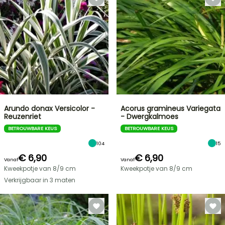
Arundo donax Versicolor -
Acorus gramineus Variegata
Reuzenriet
- Dwergkalmoes
BETROUWBARE KEUS
BETROUWBARE KEUS
104
15
€ 6,90
€ 6,90
Vanaf
Vanaf
Kweekpotje van 8/9 cm
Kweekpotje van 8/9 cm
Verkrijgbaar in 3 maten