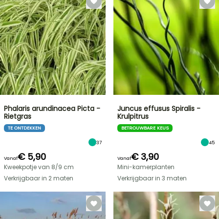
Phalaris arundinacea Picta -
Juncus effusus Spiralis -
Rietgras
Krulpitrus
TE ONTDEKKEN
BETROUWBARE KEUS
37
45
€ 5,90
€ 3,90
Vanaf
Vanaf
Kweekpotje van 8/9 cm
Mini-kamerplanten
Verkrijgbaar in 2 maten
Verkrijgbaar in 3 maten