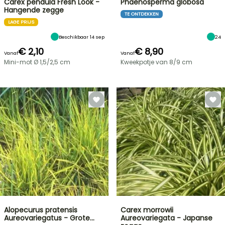
Carex pendula Fresh Look -
Phaenosperma globosa
Hangende zegge
TE ONTDEKKEN
LAGE PRIJS
Beschikbaar 14 sep
24
€ 2,10
€ 8,90
Vanaf
Vanaf
Mini-mot Ø 1,5/2,5 cm
Kweekpotje van 8/9 cm
Alopecurus pratensis
Carex morrowii
Aureovariegatus - Grote…
Aureovariegata - Japanse