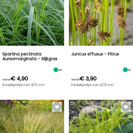
Spartina pectinata
Juncus effusus - Pitrus
Aureomarginata - Slijkgras
43
18
€ 4,90
€ 3,90
Vanaf
Vanaf
Kweekpotje van 8/9 cm
Kweekpotje van 8/9 cm