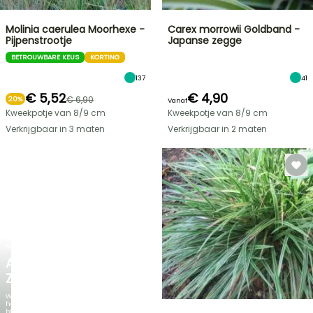
Molinia caerulea Moorhexe -
Carex morrowii Goldband -
Pijpenstrootje
Japanse zegge
BETROUWBARE KEUS
KORTING
137
41
€ 5,52
€ 4,90
€ 6,90
20%
Vanaf
Kweekpotje van 8/9 cm
Kweekpotje van 8/9 cm
Verkrijgbaar in 3 maten
Verkrijgbaar in 2 maten
NIEUW
AGAPANTHUS
ZAMBEZI
Wanneer
het
blad