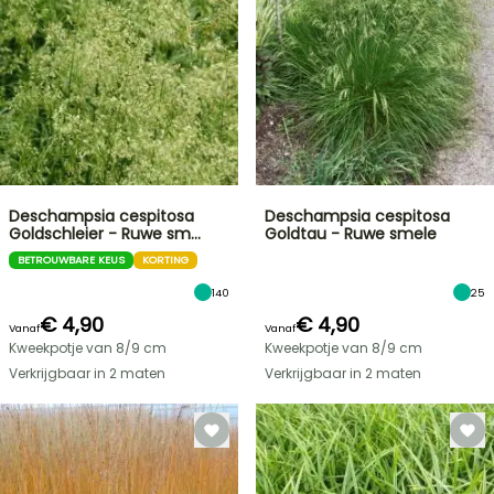
Deschampsia cespitosa
Deschampsia cespitosa
Goldschleier - Ruwe sm…
Goldtau - Ruwe smele
BETROUWBARE KEUS
KORTING
140
25
€ 4,90
€ 4,90
Vanaf
Vanaf
Kweekpotje van 8/9 cm
Kweekpotje van 8/9 cm
Verkrijgbaar in 2 maten
Verkrijgbaar in 2 maten