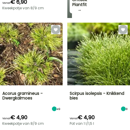
€ 6,90
Vanaf
Plantfit
Kweekpotje van 8/9 cm
→
Acorus gramineus -
Scirpus isolepsis - Knikkend
Dwergkalmoes
bies
49
8
€ 4,90
€ 4,90
Vanaf
Vanaf
Kweekpotje van 8/9 cm
Pot van 1 l/1,5 l