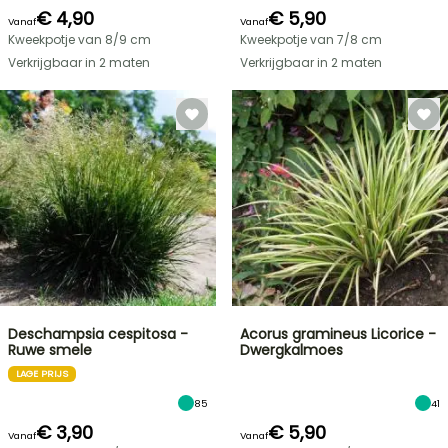
€ 4,90
€ 5,90
Vanaf
Vanaf
Kweekpotje van 8/9 cm
Kweekpotje van 7/8 cm
Verkrijgbaar in 2 maten
Verkrijgbaar in 2 maten
Deschampsia cespitosa -
Acorus gramineus Licorice -
Ruwe smele
Dwergkalmoes
LAGE PRIJS
85
41
€ 3,90
€ 5,90
Vanaf
Vanaf