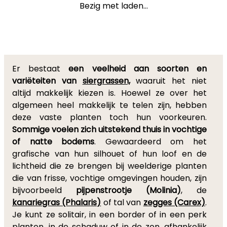
Bezig met laden...
Er bestaat
een veelheid aan soorten en
variëteiten van
siergrassen,
waaruit het niet
altijd makkelijk kiezen is. Hoewel ze over het
algemeen heel makkelijk te telen zijn, hebben
deze vaste planten toch hun voorkeuren.
Sommige voelen zich uitstekend thuis in vochtige
of natte bodems
. Gewaardeerd om het
grafische van hun silhouet of hun loof en de
lichtheid die ze brengen bij weelderige planten
die van frisse, vochtige omgevingen houden, zijn
bijvoorbeeld
pijpenstrootje (Molinia)
, de
kanariegras (Phalaris)
of tal van
zegges (Carex)
.
Je kunt ze solitair, in een border of in een perk
planten, in de schaduw of in de zon, afhankelijk