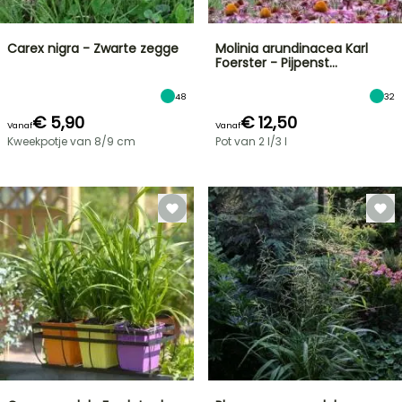
Carex nigra - Zwarte zegge
Molinia arundinacea Karl
Foerster - Pijpenst…
48
32
€ 5,90
€ 12,50
Vanaf
Vanaf
Kweekpotje van 8/9 cm
Pot van 2 l/3 l