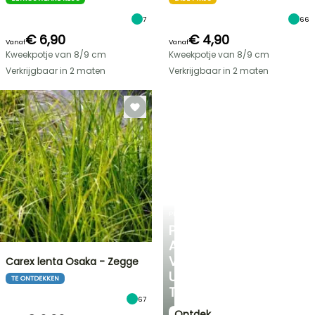
7
66
€ 6,90
€ 4,90
Vanaf
Vanaf
Kweekpotje van 8/9 cm
Kweekpotje van 8/9 cm
Verkrijgbaar in 2 maten
Verkrijgbaar in 2 maten
PLANTFIT
PERSOONLIJK
ADVIES
VOOR
Carex lenta Osaka - Zegge
UW
TE ONTDEKKEN
TUIN
67
Ontdek