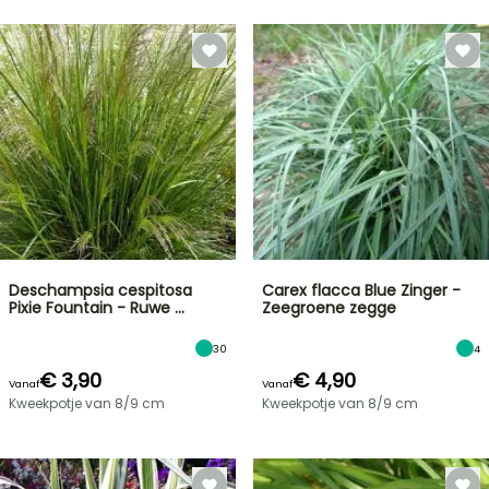
Deschampsia cespitosa
Carex flacca Blue Zinger -
Pixie Fountain - Ruwe …
Zeegroene zegge
30
4
€ 3,90
€ 4,90
Vanaf
Vanaf
Kweekpotje van 8/9 cm
Kweekpotje van 8/9 cm