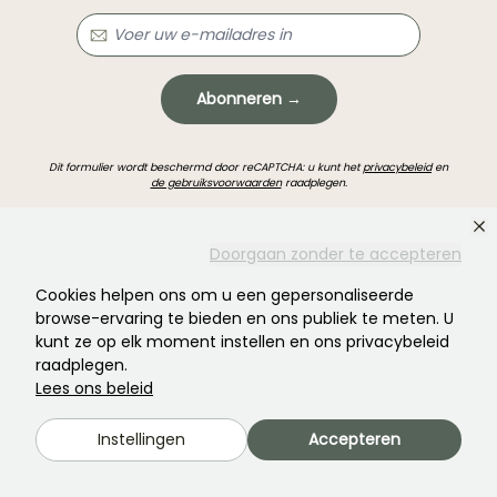
Abonneren →
Dit formulier wordt beschermd door reCAPTCHA: u kunt het
privacybeleid
en
de gebruiksvoorwaarden
raadplegen.
Doorgaan zonder te accepteren
Cookies helpen ons om u een gepersonaliseerde
browse-ervaring te bieden en ons publiek te meten. U
kunt ze op elk moment instellen en ons privacybeleid
Heeft u niet gevonden wat u zocht?
raadplegen.
Lees ons beleid
Instellingen
Accepteren