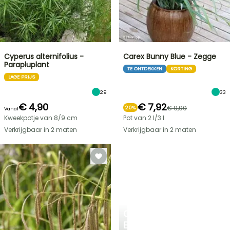
Cyperus alternifolius -
Carex Bunny Blue - Zegge
Parapluplant
TE ONTDEKKEN
KORTING
LAGE PRIJS
29
33
€ 4,90
€ 7,92
€ 9,90
20%
Vanaf
Kweekpotje van 8/9 cm
Pot van 2 l/3 l
Verkrijgbaar in 2 maten
Verkrijgbaar in 2 maten
CREËER
EEN