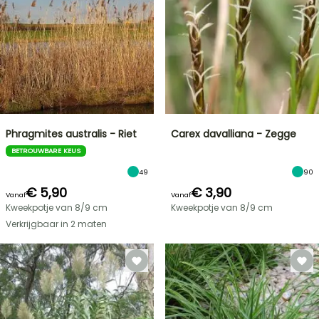
Phragmites australis - Riet
Carex davalliana - Zegge
BETROUWBARE KEUS
49
90
€ 5,90
€ 3,90
Vanaf
Vanaf
Kweekpotje van 8/9 cm
Kweekpotje van 8/9 cm
Verkrijgbaar in 2 maten