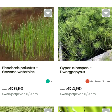
Eleocharis palustris -
Cyperus haspan -
Gewone waterbies
Dwergpapyrus
14
Niet beschikbaar
€ 6,90
€ 4,90
Vanaf
Vanaf
Kweekpotje van 8/9 cm
Kweekpotje van 8/9 cm