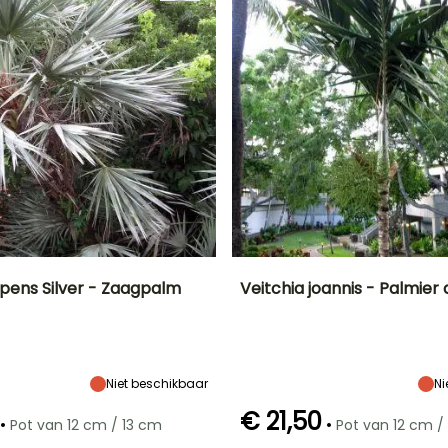
pens Silver - Zaagpalm
Veitchia joannis - Palmier d
Uiteindelijke
Blootstelling
Uiteindelijke
Uiteindelijke
breedte
planthoogte
breedte
Zon,
3 m
1.90 m
1.90 m
Halfschaduw
Niet beschikbaar
Ni
€ 21,50
•
•
Pot van 12 cm / 13 cm
Pot van 12 cm /
Redelijke
Winterhardheid
Redelijke