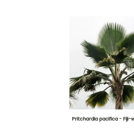
Bloeitijd
plantperiode
plantperiode
Tot -9,5°C
Juli tot
Maart tot Juni
Maart tot Juni
Augustus
G
E
N!
Pritchardia pacifica - Fiji
en
Uiteindelijke
Uiteindelijke
planthoogte
breedte