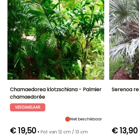
Chamaedorea klotzschiana - Palmier
Serenoa re
chamaedorée
Uiteindelijke
Uiteindelijke
Blootstelling
Uiteindelijke
planthoogte
breedte
planthoogte
Halfschaduw
VERZAMELAAR
3 m
1.30 m
2.75 m
Niet beschikbaar
€ 19,50
€ 13,90
•
Pot van 12 cm / 13 cm
Redelijke
Winterhardheid
Bloeitijd