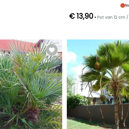
1.90 m
1.90 m
Ni
€ 13,90
•
Pot van 12 cm /
Redelijke
Bloeitijd
plantperiode
Juli tot
Maart tot Juni
Augustus