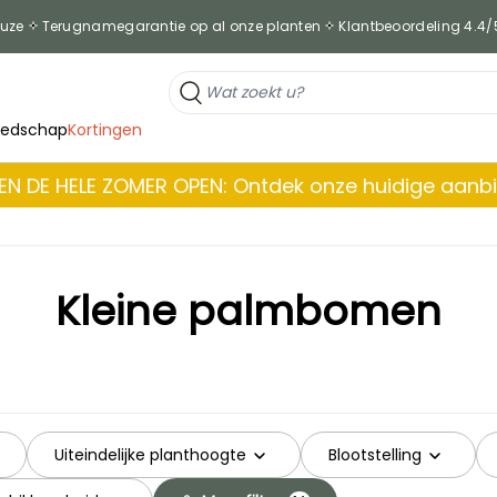
euze
Terugnamegarantie op al onze planten
Klantbeoordeling 4.4/
eedschap
Kortingen
EN DE HELE ZOMER OPEN: Ontdek onze huidige aanb
Kleine palmbomen
Uiteindelijke planthoogte
Blootstelling