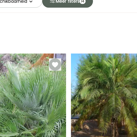
chikbaarheid
Meer filters
14