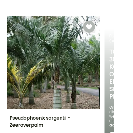
Bloeitijd
plantperiode
Tot -1°C
Juli tot
Juni tot
Maart tot
Augustus
Augustus
September
FLASH-
SALES
TOT
30%
KORTIN
OP
EEN
SELECTI
PLANTE
Ontdek
elke
week
Pseudophoenix sargentii -
nieuwe
Zeeroverpalm
aanbieding
Uiteindelijke
Uiteindelijke
Blootstelling
planthoogte
breedte