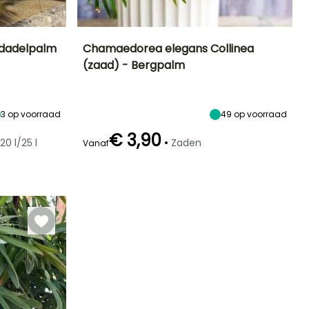
gdadelpalm
Chamaedorea elegans Collinea
(zaad) - Bergpalm
Blootstelling
Uiteindelijke
Blootstelling
Bloeitijd
planthoogte
Zon,
Halfschaduw,
April tot Juni
1.50 m
Halfschaduw
Schaduw
3
op voorraad
49
op voorraad
€ 3,90
•
20 l/25 l
Zaden
Vanaf
Winterhardheid
Kieming
zaaimethode
Tot -4°C
30 dagen
Zaaien onder
afdekking in
verwarmde kas