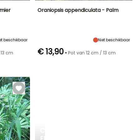
lmier
Oraniopsis appendiculata - Palm
Blootstelling
Uiteindelijke
Uiteindelijke
Blootstelling
planthoogte
breedte
Zon
Halfschaduw
2.50 m
1 m
et beschikbaar
Niet beschikbaar
€ 13,90
•
 13 cm
Pot van 12 cm / 13 cm
Winterhardheid
Redelijke
Winterhardheid
Bloeitijd
plantperiode
Tot +1,5°C
Tot +1,5°C
Juli tot
Maart tot Juli
Augustus
CREËER
EEN