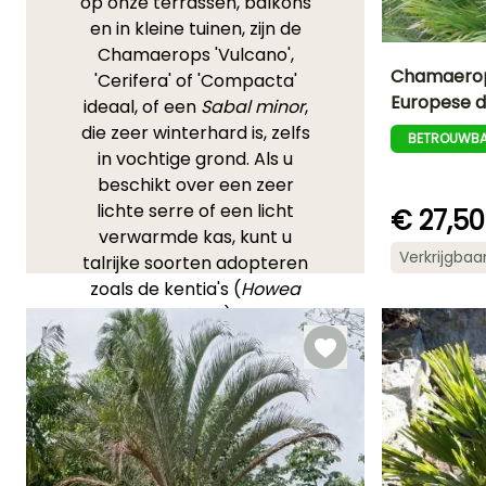
op onze terrassen, balkons
en in kleine tuinen, zijn de
Chamaerops 'Vulcano',
Chamaerop
'Cerifera' of 'Compacta'
Europese 
ideaal, of een
Sabal minor
,
Uiteindelijke
die zeer winterhard is, zelfs
planthoogte
BETROUWBA
2.50 m
in vochtige grond. Als u
beschikt over een zeer
lichte serre of een licht
€ 27,50
verwarmde kas, kunt u
Bloeitijd
Verkrijgbaa
talrijke soorten adopteren
Juni tot Juli
zoals de kentia's (
Howea
forsteriana
), de
Chamaedorea
en de
arecapalmen (
Dypsis
lutescens
), waarbij de
biologische grenzen
worden bepaald door de
minimale