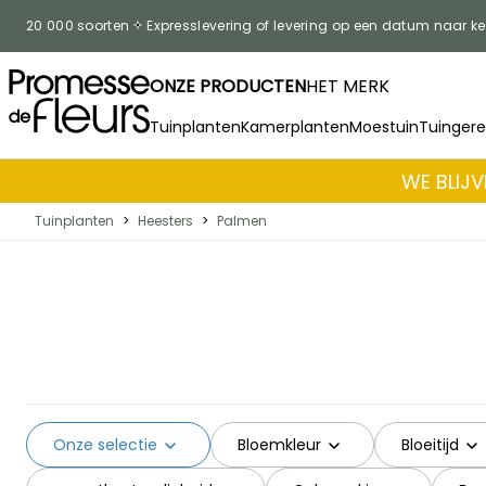
Skip to Content
20 000 soorten
Expresslevering of levering op een datum naar k
ONZE PRODUCTEN
HET MERK
Tuinplanten
Kamerplanten
Moestuin
Tuinger
WE BLIJV
Tuinplanten
>
Heesters
>
Palmen
Onze selectie
Bloemkleur
Bloeitijd