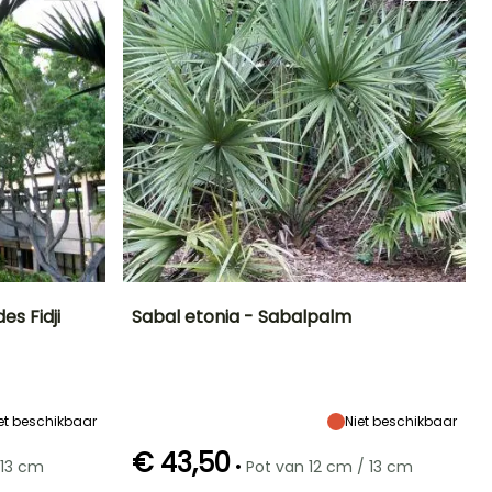
es Fidji
Sabal etonia - Sabalpalm
Blootstelling
Uiteindelijke
Uiteindelijke
Blootstelling
planthoogte
breedte
Zon,
Zon,
2.50 m
2 m
Halfschaduw
Halfschaduw
et beschikbaar
Niet beschikbaar
€ 43,50
•
 13 cm
Pot van 12 cm / 13 cm
Winterhardheid
Redelijke
Winterhardheid