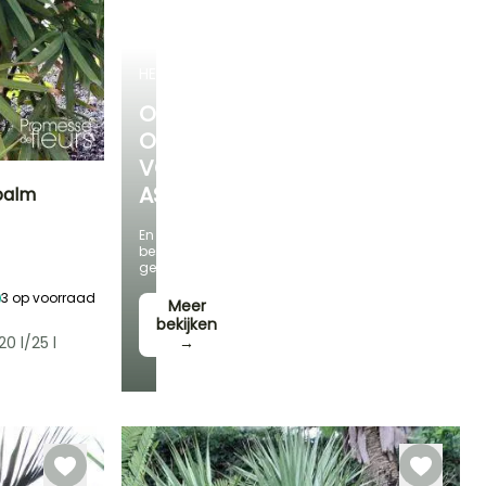
HEESTERS
ONTDEK
ONS
VOORDELIGE
ASSORTIMENT
palm
En
Blootstelling
bespaar
Halfschaduw,
geld!
Schaduw
3
op voorraad
Meer
bekijken
0 l/25 l
→
Winterhardheid
Tot -4°C