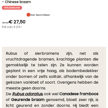
- Chinese braam
VERZAMELAAR
Niet beschikbaar
€ 27,50
Vanaf
Pot van 3 l/4 l
Rubus of sierbramens zijn, net als
vruchtdragende bramen, krachtige planten die
gemakkelijk te telen zijn. Ze kunnen worden
geplant in een vrije haag, als bodembedekker
onder bomen of zelfs solitair, afhankelijk van de
gekozen variëteit of soort. Overigens hebben de
meeste geen doorns.
De
Rubus odoratus
,
ook wel
Canadese framboos
of
Geurende braam
genoemd, bloeit zeer rijk, is
licht geurend en zonder doorns. Hij biedt een