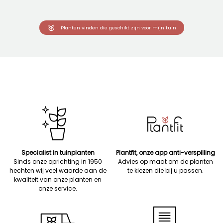
Planten vinden die geschikt zijn voor mijn tuin
Specialist in tuinplanten
Plantfit, onze app anti-verspilling
Sinds onze oprichting in 1950
Advies op maat om de planten
hechten wij veel waarde aan de
te kiezen die bij u passen.
kwaliteit van onze planten en
onze service.