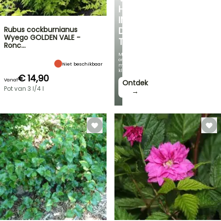
HOEKJE
IN
Rubus cockburnianus
DE
Wyego GOLDEN VALE -
TUIN
Ronc…
Met
onze
Niet beschikbaar
mooiste
klimplanten!
€ 14,90
Vanaf
Ontdek
Pot van 3 l/4 l
→