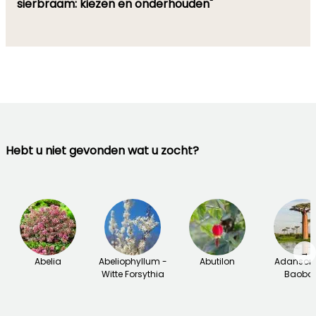
sierbraam: kiezen en onderhouden"
Hebt u niet gevonden wat u zocht?
→
Abelia
Abeliophyllum -
Abutilon
Adansoni
Witte Forsythia
Baoba