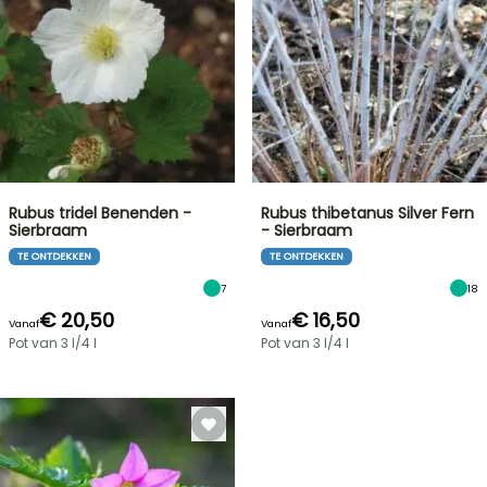
Rubus tridel Benenden -
Rubus thibetanus Silver Fern
Sierbraam
- Sierbraam
TE ONTDEKKEN
TE ONTDEKKEN
7
18
€ 20,50
€ 16,50
Vanaf
Vanaf
Pot van 3 l/4 l
Pot van 3 l/4 l