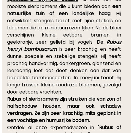
mooiste sierbramens die u kunt bieden aan
een
natuurlijke tuin of een landelijke haag
. Hij
ontwikkelt stengels bezet met fijne stekels en
bloemen die op miniatuurrozen lijken. Na de bloei
verschijnen kleine eetbare bramen in
geeloranje, zeer geliefd bij vogels.
De
Rubus
henryi bambusarum
is zeer krachtig en heeft
dunne, soepele en stekelige stengels. Hij heeft
prachtig handvormig, donkergroen, glanzend en
leerachtig loof dat doet denken aan dat van
bepaalde bamboesoorten. In mei-juni toont hij
lange trossen kleine roodroze bloemen, gevolgd
door eetbare vruchten.
Rubus of sierbramens zijn struiken die van zon of
halfschaduw houden, maar ook schaduw
verdragen. Ze zijn zeer krachtig, mits geplant in
een vochtige en humusrijke bodem.
Ontdek al onze expertadviezen in
"Rubus of