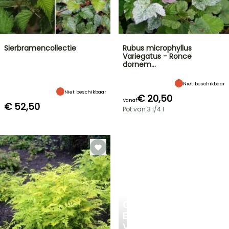
Sierbramencollectie
Rubus microphyllus
Variegatus - Ronce
dornem…
Niet beschikbaar
Niet beschikbaar
€ 20,50
Vanaf
€ 52,50
Pot van 3 l/4 l
CREËER
EEN
VERKOELEND