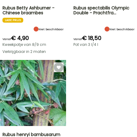
Rubus Betty Ashburner -
Rubus spectabilis Olympic
Chinese braambes
Double - Prachtfra…
LAGE PRIJS
Niet beschikbaar
Niet beschikbaar
€ 4,90
€ 18,50
Vanaf
Vanaf
Kweekpotje van 8/9 cm
Pot van 3 l/4 l
Verkrijgbaar in 2 maten
Rubus henryi bambusarum