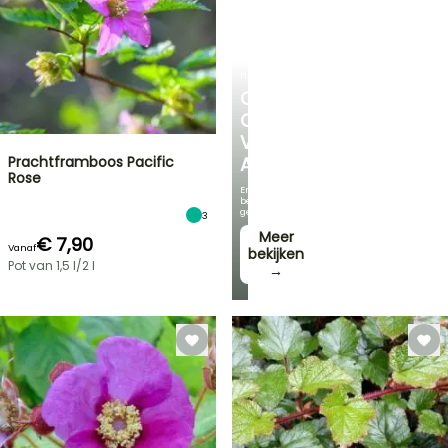
HEESTERS
ONTDEK
ONS
VOORDELIGE
Prachtframboos Pacific
ASSORTIMENT
Rose
En
bespaar
geld!
3
Meer
€ 7,90
Vanaf
bekijken
Pot van 1,5 l/2 l
→
FLASH-
SALES
TOT
30%