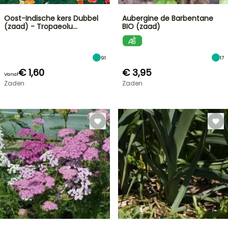
Oost-Indische kers Dubbel
Aubergine de Barbentane
(zaad) - Tropaeolu…
BIO (zaad)
91
17
€ 1,60
€ 3,95
Vanaf
Zaden
Zaden