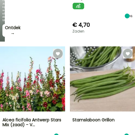
net
zo
spectaculair
wordt
als
16
de
bloei!
€ 4,70
Ontdek
Zaden
→
Alcea ficifolia Antwerp Stars
Stamslaboon Grillon
Mix (zaad) - V…