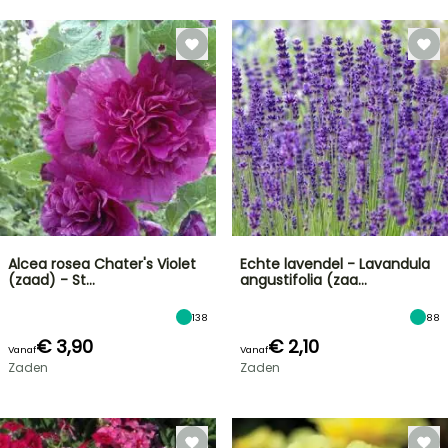
Alcea rosea Chater's Violet
Echte lavendel - Lavandula
(zaad) - St…
angustifolia (zaa…
138
88
€ 3,90
€ 2,10
Vanaf
Vanaf
Zaden
Zaden