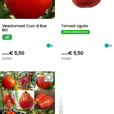
Vleestomaat Cuor di Bue
Tomaat Liguria
BIO
BETROUWBARE KEUS
41
29
€ 5,50
€ 5,50
Vanaf
Vanaf
Zaden
Zaden
CREËER
EEN
VERKOELEND