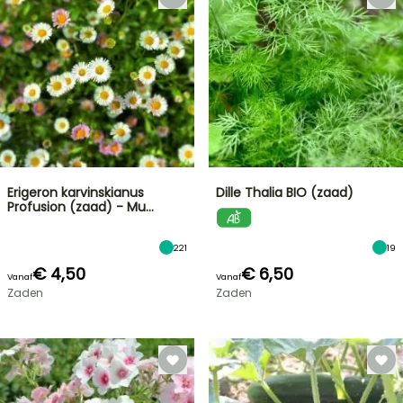
Erigeron karvinskianus
Dille Thalia BIO (zaad)
Profusion (zaad) - Mu…
221
19
€ 4,50
€ 6,50
Vanaf
Vanaf
Zaden
Zaden