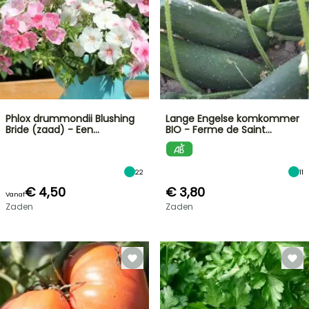
Phlox drummondii Blushing
Lange Engelse komkommer
Bride (zaad) - Een…
BIO - Ferme de Saint…
22
11
€ 4,50
€ 3,80
Vanaf
Zaden
Zaden