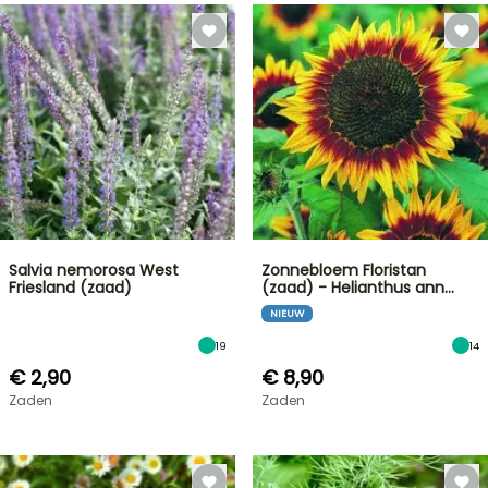
Salvia nemorosa West
Zonnebloem Floristan
Friesland (zaad)
(zaad) - Helianthus ann…
NIEUW
19
14
€ 2,90
€ 8,90
Zaden
Zaden