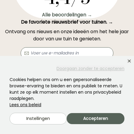
Alle beoordelingen →
De favoriete nieuwsbrief voor tuinen. →
Ontvang ons nieuws en onze ideeën om het hele jaar
door van uw tuin te genieten.
Doorgaan zonder te accepteren
Abonneren →
Cookies helpen ons om u een gepersonaliseerde
browse-ervaring te bieden en ons publiek te meten. U
Dit formulier wordt beschermd door reCAPTCHA: u kunt het
privacybeleid
en
kunt ze op elk moment instellen en ons privacybeleid
de gebruiksvoorwaarden
raadplegen.
raadplegen.
Lees ons beleid
Instellingen
Accepteren