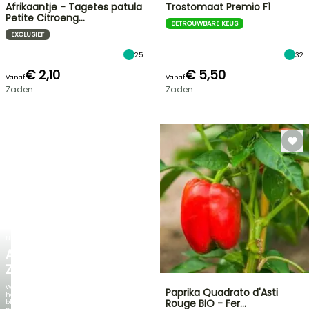
Afrikaantje - Tagetes patula
Trostomaat Premio F1
Petite Citroeng…
BETROUWBARE KEUS
EXCLUSIEF
25
32
€ 2,10
€ 5,50
Vanaf
Vanaf
Zaden
Zaden
NIEUW
AGAPANTHUS
ZAMBEZI
Wanneer
Paprika Quadrato d'Asti
het
Rouge BIO - Fer…
blad