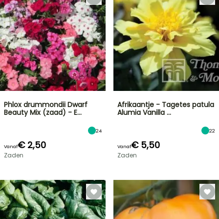
Phlox drummondii Dwarf
Afrikaantje - Tagetes patula
Beauty Mix (zaad) - E…
Alumia Vanilla …
24
22
€ 2,50
€ 5,50
Vanaf
Vanaf
Zaden
Zaden