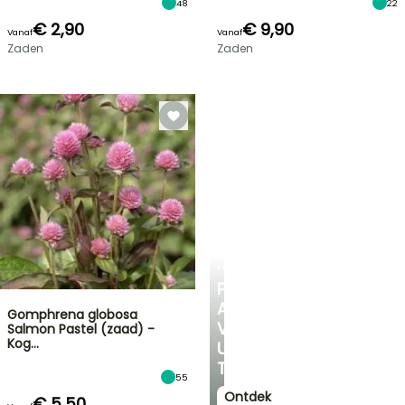
48
22
€ 2,90
€ 9,90
Vanaf
Vanaf
Zaden
Zaden
PLANTFIT
PERSOONLIJK
ADVIES
Gomphrena globosa
VOOR
Salmon Pastel (zaad) -
Kog…
UW
TUIN
55
Ontdek
€ 5,50