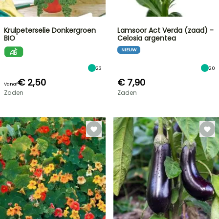
Krulpeterselie Donkergroen
Lamsoor Act Verda (zaad) -
BIO
Celosia argentea
NIEUW
23
20
€ 2,50
€ 7,90
Vanaf
Zaden
Zaden