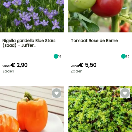
Nigella garidella Blue Stars
Tomaat Rose de Berne
(zaad) - Juffer…
19
35
€ 2,90
€ 5,50
Vanaf
Vanaf
Zaden
Zaden