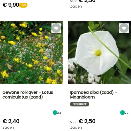
€ 2,50
Vanaf
€ 9,90
-12%
Zaden
Gewone rolklaver - Lotus
Ipomoea alba (zaad) -
corniculatus (zaad)
Maanbloem
EXCLUSIEF
24
29
€ 2,40
€ 2,50
Vanaf
Zaden
Zaden