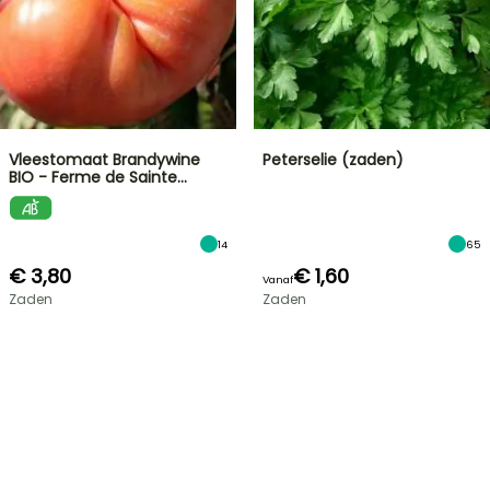
Vleestomaat Brandywine
Peterselie (zaden)
BIO - Ferme de Sainte…
14
65
€ 3,80
€ 1,60
Vanaf
Zaden
Zaden