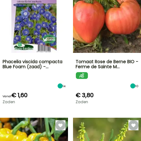
Phacelia viscida compacta
Tomaat Rose de Berne BIO -
Blue Foam (zaad) -…
Ferme de Sainte M…
14
10
€ 1,60
€ 3,80
Vanaf
Zaden
Zaden