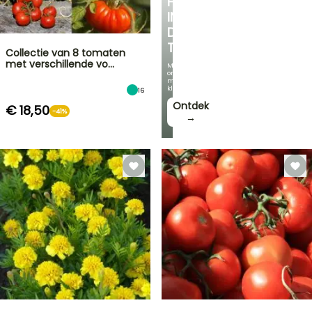
HOEKJE
IN
DE
TUIN
Collectie van 8 tomaten
met verschillende vo…
Met
onze
mooiste
klimplanten!
16
Ontdek
€ 18,50
-41%
→