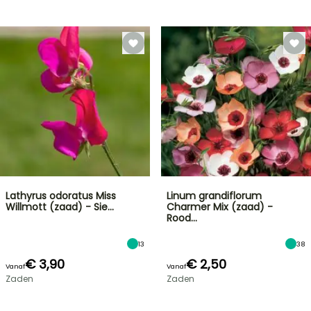
Lathyrus odoratus Miss
Linum grandiflorum
Willmott (zaad) - Sie…
Charmer Mix (zaad) -
Rood…
13
38
€ 3,90
€ 2,50
Vanaf
Vanaf
Zaden
Zaden