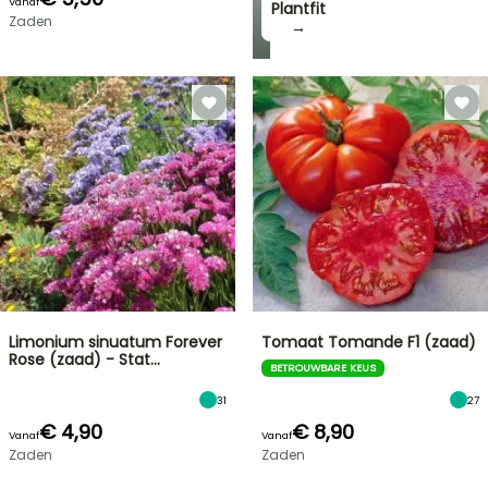
Vanaf
Plantfit
Zaden
→
Limonium sinuatum Forever
Tomaat Tomande F1 (zaad)
Rose (zaad) - Stat…
BETROUWBARE KEUS
31
27
€ 4,90
€ 8,90
Vanaf
Vanaf
Zaden
Zaden