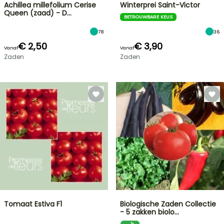
Achillea millefolium Cerise
Winterprei Saint-Victor
Queen (zaad) - D…
BETROUWBARE KEUS
78
36
€ 2,50
€ 3,90
Vanaf
Vanaf
Zaden
Zaden
Tomaat Estiva F1
Biologische Zaden Collectie
- 5 zakken biolo…