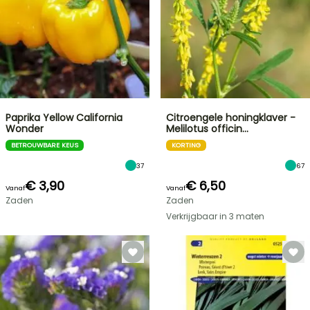
Paprika Yellow California
Citroengele honingklaver -
Wonder
Melilotus officin…
BETROUWBARE KEUS
KORTING
37
67
€ 3,90
€ 6,50
Vanaf
Vanaf
Zaden
Zaden
Verkrijgbaar in 3 maten
FLASH-
SALES
TOT