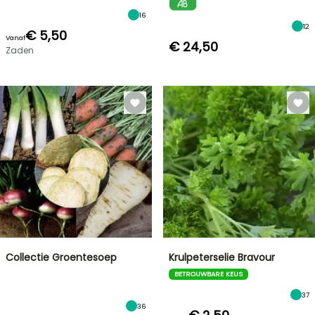
16
12
€ 5,50
Vanaf
€ 24,50
Zaden
Collectie Groentesoep
Krulpeterselie Bravour
BETROUWBARE KEUS
37
36