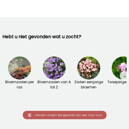
Hebt u niet gevonden wat u zocht?
→
Bloemzaden per
Bloemzaden van A
Zaden eenjarige
Tweejarige
ras
tot Z
bloemen
Planten vinden die geschikt zijn voor mijn tuin