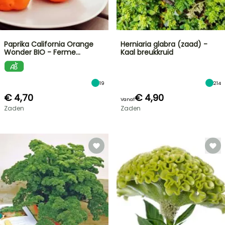
Paprika California Orange
Herniaria glabra (zaad) -
Wonder BIO - Ferme…
Kaal breukkruid
19
214
€ 4,70
€ 4,90
Vanaf
Zaden
Zaden