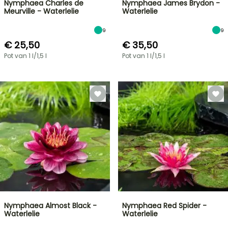
Nymphaea Charles de
Nymphaea James Brydon -
Meurville - Waterlelie
Waterlelie
9
9
€ 25,50
€ 35,50
Pot van 1 l/1,5 l
Pot van 1 l/1,5 l
Nymphaea Almost Black -
Nymphaea Red Spider -
Waterlelie
Waterlelie