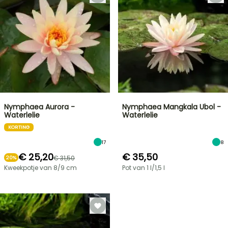
Nymphaea Aurora -
Nymphaea Mangkala Ubol -
Waterlelie
Waterlelie
KORTING
17
8
€ 25,20
€ 35,50
€ 31,50
20%
Kweekpotje van 8/9 cm
Pot van 1 l/1,5 l