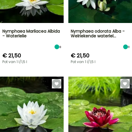
Nymphaea Marliacea Albida
Nymphaea odorata Alba -
- Waterlelie
Welriekende waterlel…
8
11
€ 21,50
€ 21,50
Pot van 1 l/1,5 l
Pot van 1 l/1,5 l