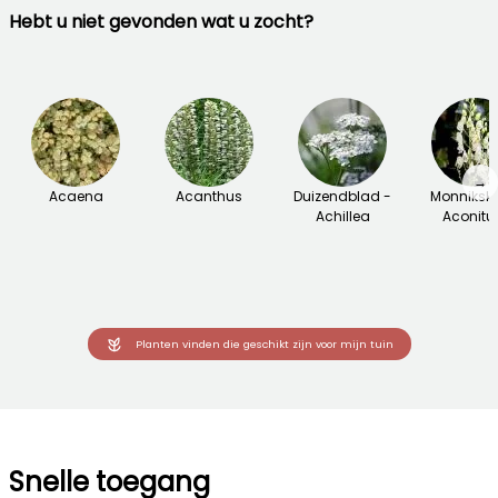
Hebt u niet gevonden wat u zocht?
→
Acaena
Acanthus
Duizendblad -
Monniksk
Achillea
Aconit
Planten vinden die geschikt zijn voor mijn tuin
Snelle toegang