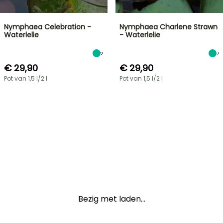
Nymphaea Celebration -
Nymphaea Charlene Strawn
Waterlelie
- Waterlelie
2
7
€ 29,90
€ 29,90
Pot van 1,5 l/2 l
Pot van 1,5 l/2 l
Bezig met laden...