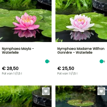
Nymphaea Mayla -
Nymphaea Madame Wilfron
Waterlelie
Gonnère - Waterlelie
1
5
€ 28,50
€ 25,50
Pot van 1 l/1,5 l
Pot van 1 l/1,5 l