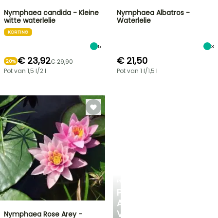
Nymphaea candida - Kleine
Nymphaea Albatros -
witte waterlelie
Waterlelie
KORTING
5
3
€ 23,92
€ 21,50
€ 29,90
20%
Pot van 1,5 l/2 l
Pot van 1 l/1,5 l
PLANTFIT
PERSOONLIJK
ADVIES
VOOR
Nymphaea Rose Arey -