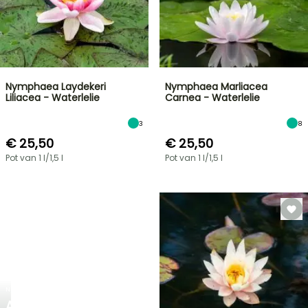
Nymphaea Laydekeri
Nymphaea Marliacea
Liliacea - Waterlelie
Carnea - Waterlelie
3
8
€ 25,50
€ 25,50
Pot van 1 l/1,5 l
Pot van 1 l/1,5 l
NIEUW
AGAPANTHUS