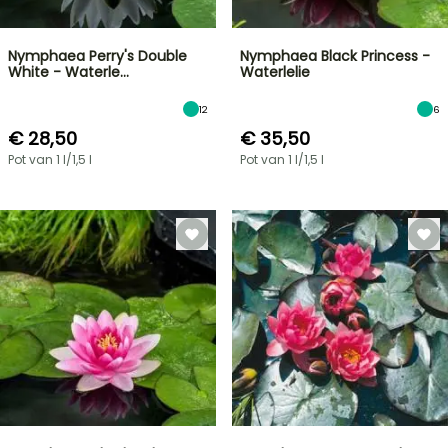
Nymphaea Perry's Double
Nymphaea Black Princess -
White - Waterle…
Waterlelie
12
6
€ 28,50
€ 35,50
Pot van 1 l/1,5 l
Pot van 1 l/1,5 l