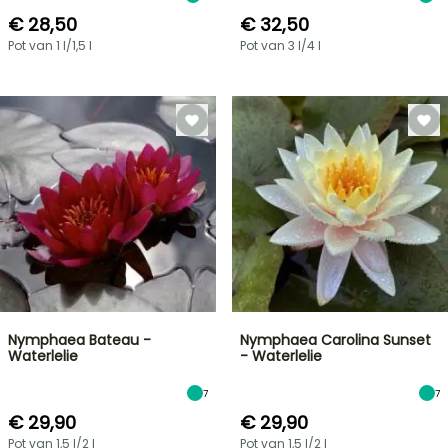
€ 28,50
€ 32,50
Pot van 1 l/1,5 l
Pot van 3 l/4 l
Nymphaea Bateau -
Nymphaea Carolina Sunset
Waterlelie
- Waterlelie
7
7
€ 29,90
€ 29,90
Pot van 1,5 l/2 l
Pot van 1,5 l/2 l