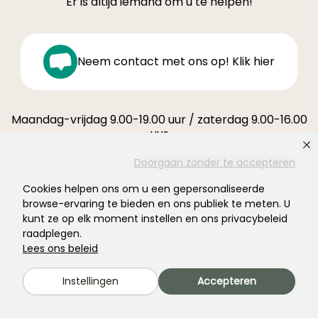
Er is altijd iemand om u te helpen!
Neem contact met ons op! Klik hier
Maandag-vrijdag 9.00-19.00 uur / zaterdag 9.00-16.00
uur
Ferme de la Cœuillerie
Doorgaan zonder te accepteren
1012 rue Roger Lecerf
Cookies helpen ons om u een gepersonaliseerde
59840 Premesques
browse-ervaring te bieden en ons publiek te meten. U
Frankrijk
kunt ze op elk moment instellen en ons privacybeleid
raadplegen.
Neem contact met ons op →
Lees ons beleid
MEER DAN 3700 GECERTIFICEERDE BEOORDELINGEN:
Instellingen
Accepteren
UW ERVARING TELT VOOR
ONS