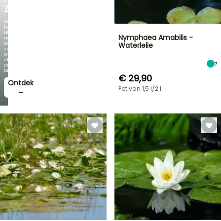
ZAMBEZI
Wanneer
het
blad
Nymphaea Amabilis -
net
zo
Waterlelie
spectaculair
wordt
als
7
de
bloei!
€ 29,90
Ontdek
Pot van 1,5 l/2 l
→