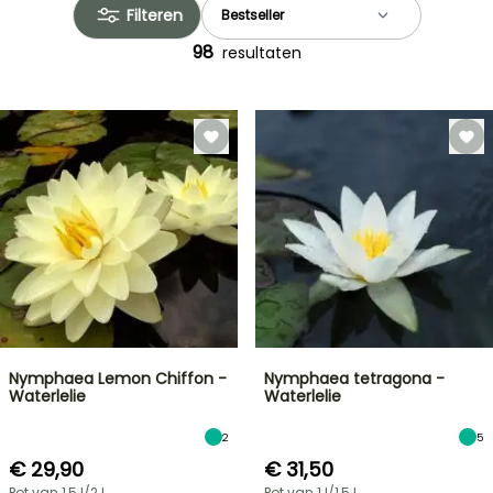
Filteren
98
resultaten
Nymphaea Lemon Chiffon -
Nymphaea tetragona -
Waterlelie
Waterlelie
2
5
€ 29,90
€ 31,50
Pot van 1,5 l/2 l
Pot van 1 l/1,5 l