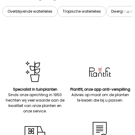
Overblijvende waterlelies
Tropische waterlelies
Dwergwaterle
→
Specialist in tuinplanten
Plantfit, onze app anti-verspilling
Sinds onze oprichting in 1950
Advies op maat om de planten
hechten wij veel waarde aan de
te kiezen die bij u passen.
kwaliteit van onze planten en
onze service.