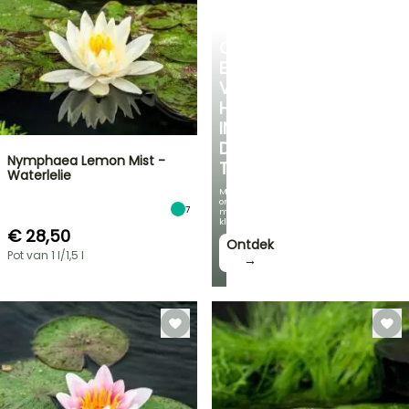
CREËER
EEN
VERKOELEND
HOEKJE
IN
DE
Nymphaea Lemon Mist -
TUIN
Waterlelie
Met
onze
7
mooiste
klimplanten!
€ 28,50
Ontdek
Pot van 1 l/1,5 l
→