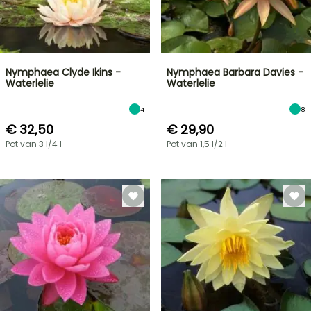
Nymphaea Clyde Ikins -
Nymphaea Barbara Davies -
Waterlelie
Waterlelie
4
8
€ 32,50
€ 29,90
Pot van 3 l/4 l
Pot van 1,5 l/2 l