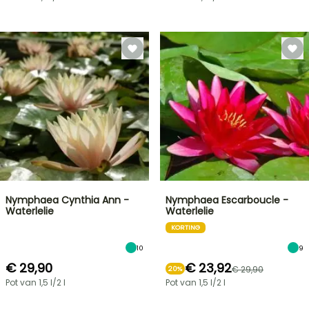
Nymphaea Cynthia Ann -
Nymphaea Escarboucle -
Waterlelie
Waterlelie
KORTING
10
9
€ 29,90
€ 23,92
€ 29,90
20%
Pot van 1,5 l/2 l
Pot van 1,5 l/2 l