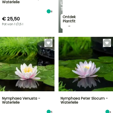
Waterlelie
UW
TUIN
8
Ontdek
€ 25,50
Plantfit
Pot van 1 l/1,5 l
→
Nymphaea Venusta -
Nymphaea Peter Slocum -
Waterlelie
Waterlelie
5
4