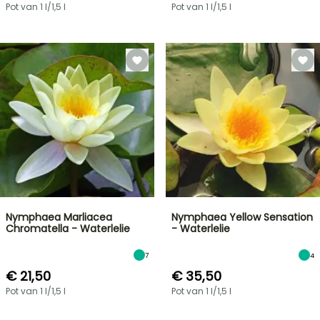
Pot van 1 l/1,5 l
Pot van 1 l/1,5 l
Nymphaea Marliacea
Nymphaea Yellow Sensation
Chromatella - Waterlelie
- Waterlelie
7
4
€ 21,50
€ 35,50
Pot van 1 l/1,5 l
Pot van 1 l/1,5 l