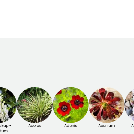
Bloeitijd
plantperiode
plantperiode
Tot -29°C
Maart tot
Maart tot Mei,
Maart tot Mei,
Oktober
September tot
September tot
November
November
skap -
Acorus
Adonis
Aeonium
A
itum