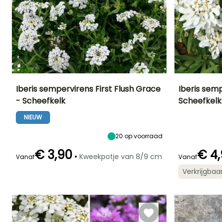
Iberis sempervirens First Flush Grace
Iberis sem
- Scheefkelk
Scheefkelk
Uiteindelijke
Uiteindelijke
Blootstelling
Uiteindelijke
planthoogte
breedte
planthoogte
Zon,
NIEUW
15 cm
30 cm
15 cm
Halfschaduw
20
op voorraad
€ 3,90
€ 4
•
Kweekpotje van 8/9 cm
Vanaf
Vanaf
Bloeitijd
Redelijke
Winterhardheid
Bloeitijd
Verkrijgbaa
plantperiode
Tot -29°C
April tot Juni
Maart tot Juli
Maart tot Mei,
September tot
November