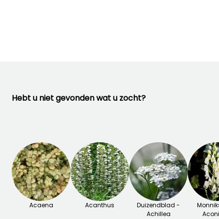
Bloeitijd
plantperiode
Tot -20,5°C
Juni tot Juli
Maart tot Mei,
September tot
Oktober
Hebt u niet gevonden wat u zocht?
Acaena
Acanthus
Duizendblad -
Monnik
Achillea
Acon