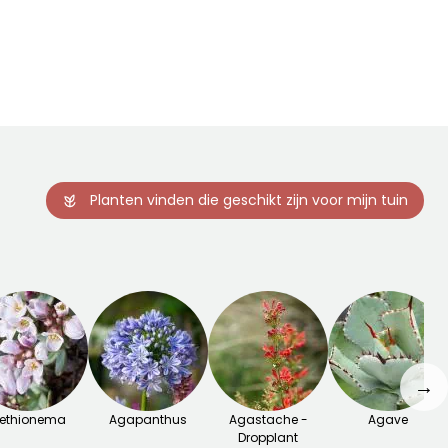
Bloeitijd
plantperiode
Tot -29°C
Tot -29°C
Januari
Februari tot
April,
September tot
November
Planten vinden die geschikt zijn voor mijn tuin
→
ethionema
Agapanthus
Agastache -
Agave
Dropplant