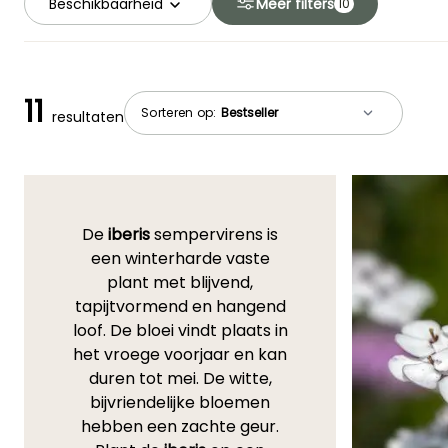
Beschikbaarheid
Meer filters
10
11
Sorteren op:
resultaten
De
iberis
sempervirens is
een winterharde vaste
plant met blijvend,
tapijtvormend en hangend
loof. De bloei vindt plaats in
het vroege voorjaar en kan
duren tot mei. De witte,
bijvriendelijke bloemen
hebben een zachte geur.