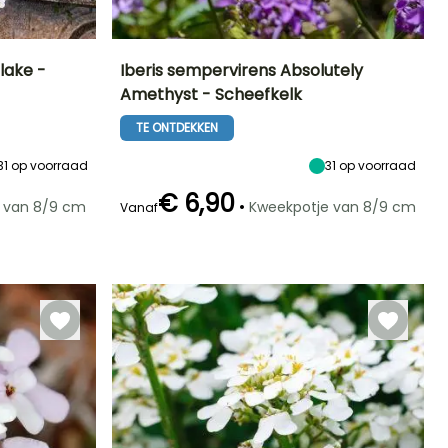
lake -
Iberis sempervirens Absolutely
Amethyst - Scheefkelk
Blootstelling
Uiteindelijke
Uiteindelijke
Blootstelling
planthoogte
breedte
Zon,
Zon,
TE ONTDEKKEN
30 cm
45 cm
Halfschaduw
Halfschaduw
31
op voorraad
31
op voorraad
€ 6,90
•
 van 8/9 cm
Kweekpotje van 8/9 cm
Vanaf
Winterhardheid
Redelijke
Winterhardheid
Bloeitijd
plantperiode
Tot -29°C
Tot -15°C
Mei tot Juni
Maart tot Mei,
September tot
November