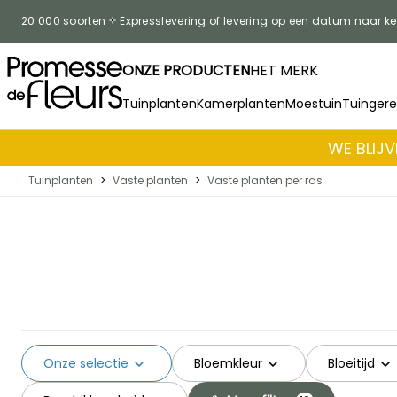
Skip to Content
20 000 soorten
Expresslevering of levering op een datum naar k
ONZE PRODUCTEN
HET MERK
Tuinplanten
Kamerplanten
Moestuin
Tuinger
WE BLIJV
Tuinplanten
>
Vaste planten
>
Vaste planten per ras
Onze selectie
Bloemkleur
Bloeitijd