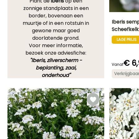
Plant de
iberis
op een
zonnige standplaats in een
border, bovenaan een
Iberis sem
muurtje of in een rotstuin in
Scheefkelk
gewone maar goed
Uiteindelijke
doorlatende grond.
planthoogte
LAGE PRIJS
30 cm
Voor meer informatie,
bezoek onze adviesfiche:
"Iberis, zilverscherm -
€ 6
Vanaf
beplanting, zaai,
Bloeitijd
Verkrijgbaa
onderhoud"
April tot
November