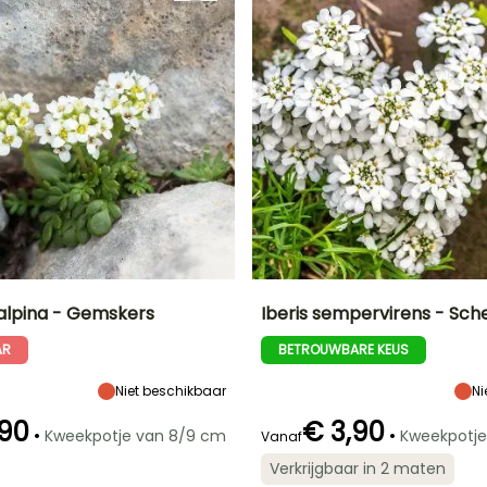
alpina - Gemskers
Iberis sempervirens - Sch
AR
BETROUWBARE KEUS
Uiteindelijke
Blootstelling
Uiteindelijke
Uiteindelijke
breedte
planthoogte
breedte
Zon,
30 cm
25 cm
40 cm
Halfschaduw
Niet beschikbaar
Ni
,90
€ 3,90
•
•
Kweekpotje van 8/9 cm
Kweekpotje
Vanaf
Verkrijgbaar in 2 maten
Redelijke
Winterhardheid
Redelijke