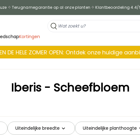
euze
Terugnamegarantie op al onze planten
Klantbeoordeling 4.4/
eedschap
Kortingen
EN DE HELE ZOMER OPEN: Ontdek onze huidige aanb
Iberis - Scheefbloem
Uiteindelijke breedte
Uiteindelijke planthoogte