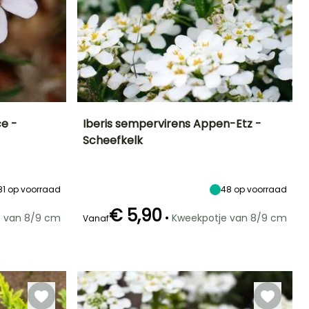
ce -
Iberis sempervirens Appen-Etz -
Scheefkelk
Blootstelling
Uiteindelijke
Uiteindelijke
Blootstelling
planthoogte
breedte
Zon
Zon,
15 cm
30 cm
Halfschaduw
81
op voorraad
48
op voorraad
€ 5,90
•
e van 8/9 cm
Kweekpotje van 8/9 cm
Vanaf
Winterhardheid
Redelijke
Winterhardheid
Bloeitijd
Tot -29°C
plantperiode
Tot -29°C
April tot Juni
Maart tot Mei,
September tot
November