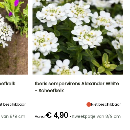
eefkelk
Iberis sempervirens Alexander White
- Scheefkelk
Blootstelling
Uiteindelijke
Uiteindelijke
Blootstelling
planthoogte
breedte
Zon,
Zon,
15 cm
30 cm
Halfschaduw
Halfschaduw
et beschikbaar
Niet beschikbaar
€ 4,90
•
 van 8/9 cm
Kweekpotje van 8/9 cm
Vanaf
Winterhardheid
Redelijke
Winterhardheid