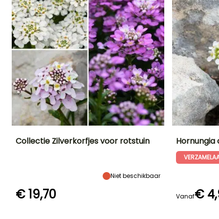
Collectie Zilverkorfjes voor rotstuin
Hornungia 
VERZAMELA
Uiteindelijke
Blootstelling
Uiteindelijke
Bloeitijd
planthoogte
planthoogte
Zon
Maart tot Juni
25 cm
8 cm
Niet beschikbaar
€ 19,70
€ 4
Vanaf
Redelijke
Winterhardheid