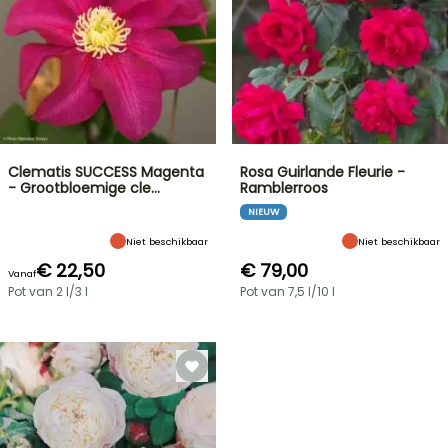
Clematis SUCCESS Magenta
Rosa Guirlande Fleurie -
- Grootbloemige cle…
Ramblerroos
NIEUW
Niet beschikbaar
Niet beschikbaar
€ 22,50
€ 79,00
Vanaf
Pot van 2 l/3 l
Pot van 7,5 l/10 l