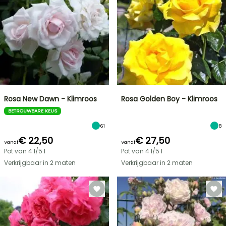
Rosa New Dawn - Klimroos
Rosa Golden Boy - Klimroos
BETROUWBARE KEUS
61
8
€ 22,50
€ 27,50
Vanaf
Vanaf
Pot van 4 l/5 l
Pot van 4 l/5 l
Verkrijgbaar in 2 maten
Verkrijgbaar in 2 maten