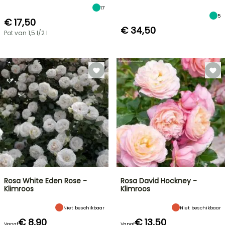
17
5
€ 17,50
€ 34,50
Pot van 1,5 l/2 l
Rosa White Eden Rose -
Rosa David Hockney -
Klimroos
Klimroos
Niet beschikbaar
Niet beschikbaar
€ 8,90
€ 13,50
Vanaf
Vanaf