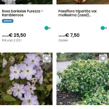
Rosa banksiae Purezza -
Passiflora tripartita var.
Ramblerroos
mollissima (zaad)…
NIEUW
21
15
€ 25,50
€ 7,50
Vanaf
Vanaf
Pot van 2 l/3 l
Zaden