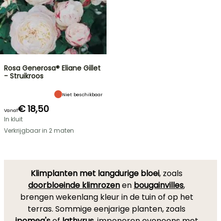
Rosa Generosa® Eliane Gillet
- Struikroos
Niet beschikbaar
€ 18,50
Vanaf
In kluit
Verkrijgbaar in 2 maten
Klimplanten met langdurige bloei
, zoals
doorbloeinde klimrozen
en
bougainvilles
,
brengen wekenlang kleur in de tuin of op het
terras. Sommige eenjarige planten, zoals
ipomea's
of
lathyrus
, imponeren eveneens met