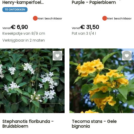
Henry-kamperfoel…
Purple - Papierbloem
TE ONTDEKKEN
Niet beschikbaar
Niet beschikbaar
€ 6,90
€ 31,50
Vanaf
Vanaf
Kweekpotje van 8/9 cm
Pot van 3 l/4 l
Verkrijgbaar in 2 maten
Stephanotis floribunda -
Tecoma stans - Gele
Bruidsbloem
bignonia