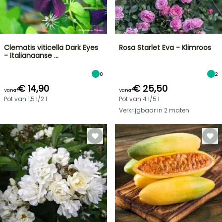
Clematis viticella Dark Eyes
Rosa Starlet Eva - Klimroos
- Italianaanse …
8
2
€ 14,90
€ 25,50
Vanaf
Vanaf
Pot van 1,5 l/2 l
Pot van 4 l/5 l
Verkrijgbaar in 2 maten