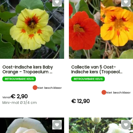
Oost-Indische kers Baby
Collectie van 5 Oost-
Orange - Tropaeolum …
Indische kers (Tropaeol…
BETROUWBARE KEUS
BETROUWBARE KEUS
Niet beschikbaar
Niet beschikbaar
€ 2,90
Vanaf
€ 12,90
Mini-mot Ø 3/4 cm