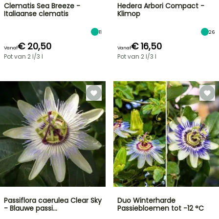
Clematis Sea Breeze -
Hedera Arbori Compact -
Italiaanse clematis
Klimop
11
26
€ 20,50
€ 16,50
Vanaf
Vanaf
Pot van 2 l/3 l
Pot van 2 l/3 l
Passiflora caerulea Clear Sky
Duo Winterharde
- Blauwe passi…
Passiebloemen tot -12 °C