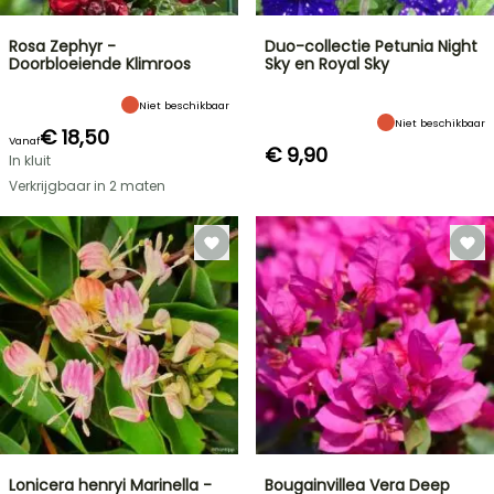
Rosa Zephyr -
Duo-collectie Petunia Night
Doorbloeiende Klimroos
Sky en Royal Sky
Niet beschikbaar
Niet beschikbaar
€ 18,50
Vanaf
€ 9,90
In kluit
Verkrijgbaar in 2 maten
Lonicera henryi Marinella -
Bougainvillea Vera Deep