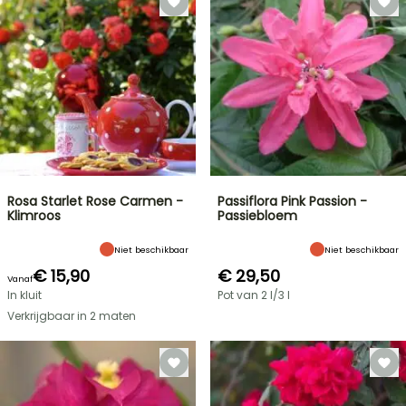
Rosa Starlet Rose Carmen -
Passiflora Pink Passion -
Klimroos
Passiebloem
Niet beschikbaar
Niet beschikbaar
€ 15,90
€ 29,50
Vanaf
In kluit
Pot van 2 l/3 l
Verkrijgbaar in 2 maten