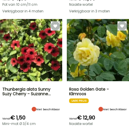
Pot van 10 cm/11 cm
Naakte wortel
Verkrijgbaar in 4 maten
Verkrijgbaar in 3 maten
Thunbergia alata Sunny
Rosa Golden Gate -
Suzy Cherry - Suzanne…
Klimroos
LAGE PRIJS
Niet beschikbaar
Niet beschikbaar
€ 1,50
€ 12,90
Vanaf
Vanaf
Mini-mot Ø 3/4 cm
Naakte wortel