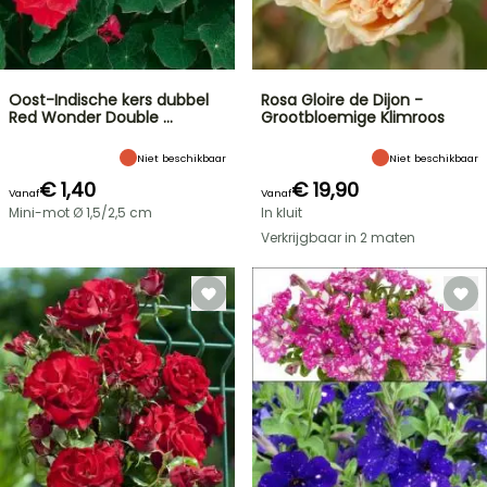
Oost-Indische kers dubbel
Rosa Gloire de Dijon -
Red Wonder Double …
Grootbloemige Klimroos
Niet beschikbaar
Niet beschikbaar
€ 1,40
€ 19,90
Vanaf
Vanaf
Mini-mot Ø 1,5/2,5 cm
In kluit
Verkrijgbaar in 2 maten