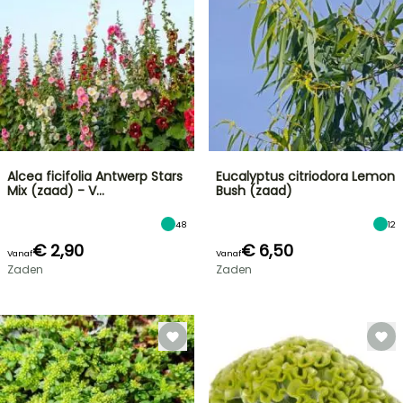
Alcea ficifolia Antwerp Stars
Eucalyptus citriodora Lemon
Mix (zaad) - V…
Bush (zaad)
48
12
€ 2,90
€ 6,50
Vanaf
Vanaf
Zaden
Zaden