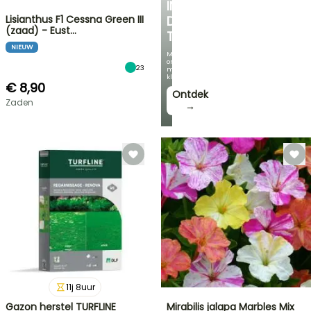
IN
Lisianthus F1 Cessna Green III
DE
(zaad) - Eust…
TUIN
NIEUW
Met
onze
23
mooiste
klimplanten!
€ 8,90
Ontdek
Zaden
→
11
j
8
uur
Gazon herstel TURFLINE
Mirabilis jalapa Marbles Mix