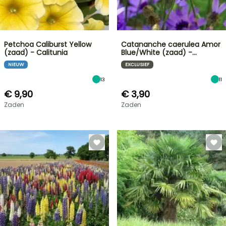
Petchoa Caliburst Yellow
Catananche caerulea Amor
(zaad) - Calitunia
Blue/White (zaad) -…
NIEUW
EXCLUSIEF
13
11
€ 9,90
€ 3,90
Zaden
Zaden