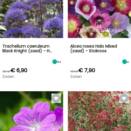
Trachelium caeruleum
Alcea rosea Halo Mixed
Black Knight (zaad) - H…
(zaad) - Stokroos
94
4
€ 6,90
€ 7,90
Vanaf
Vanaf
Zaden
Zaden