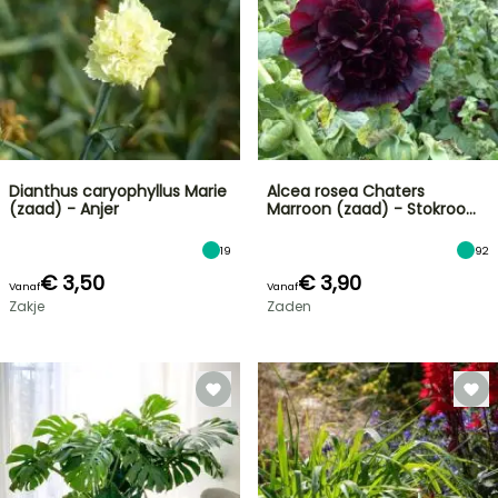
Dianthus caryophyllus Marie
Alcea rosea Chaters
(zaad) - Anjer
Marroon (zaad) - Stokroo…
19
92
€ 3,50
€ 3,90
Vanaf
Vanaf
Zakje
Zaden