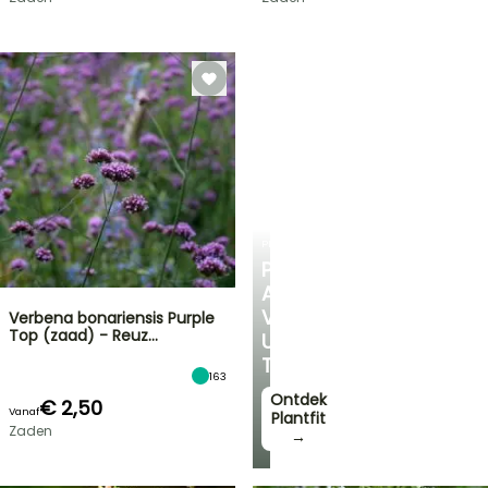
PLANTFIT
PERSOONLIJK
ADVIES
VOOR
Verbena bonariensis Purple
Top (zaad) - Reuz…
UW
TUIN
163
Ontdek
€ 2,50
Vanaf
Plantfit
Zaden
→