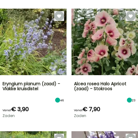
Eryngium planum (zaad) -
Alcea rosea Halo Apricot
Vlakke kruisdistel
(zaad) - Stokroos
46
23
€ 3,90
€ 7,90
Vanaf
Vanaf
Zaden
Zaden