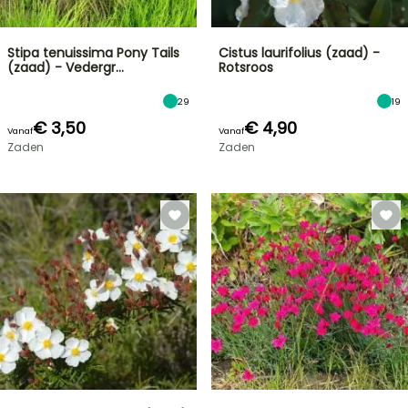
Stipa tenuissima Pony Tails
Cistus laurifolius (zaad) -
(zaad) - Vedergr…
Rotsroos
29
19
€ 3,50
€ 4,90
Vanaf
Vanaf
Zaden
Zaden