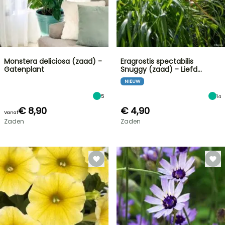
Monstera deliciosa (zaad) -
Eragrostis spectabilis
Gatenplant
Snuggy (zaad) - Liefd…
NIEUW
5
14
€ 8,90
€ 4,90
Vanaf
Zaden
Zaden