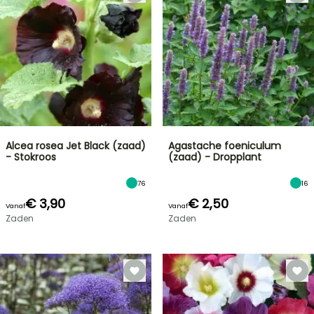
Alcea rosea Jet Black (zaad)
Agastache foeniculum
- Stokroos
(zaad) - Dropplant
76
16
€ 3,90
€ 2,50
Vanaf
Vanaf
Zaden
Zaden