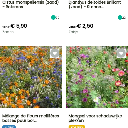
Cistus monspeliensis (zaad)
Dianthus deltoides Brilliant
- Rotsroos
(zaad) - Steena…
20
22
€ 5,90
€ 2,50
Vanaf
Vanaf
Zaden
Zakje
Mélange de fleurs mellifères
Mengsel voor schaduwrijke
basses pour bor…
plekken
NIEUW
KORTING