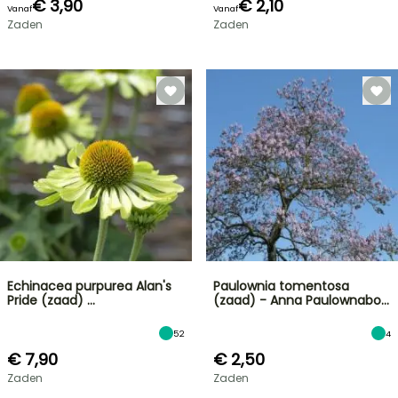
€ 3,90
€ 2,10
Vanaf
Vanaf
Zaden
Zaden
Echinacea purpurea Alan's
Paulownia tomentosa
Pride (zaad) …
(zaad) - Anna Paulownabo…
52
4
€ 7,90
€ 2,50
Zaden
Zaden