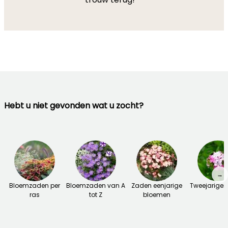
Hebt u niet gevonden wat u zocht?
→
Bloemzaden per
Bloemzaden van A
Zaden eenjarige
Tweejarige
ras
tot Z
bloemen