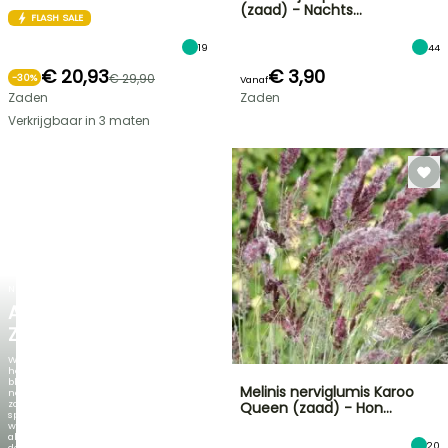
(zaad) - Nachts…
FLASH SALE
19
44
€ 20,93
€ 3,90
€ 29,90
-
30
%
Vanaf
Zaden
Zaden
Verkrijgbaar in 3 maten
NIEUW
AGAPANTHUS
ZAMBEZI
Wanneer
het
blad
Melinis nerviglumis Karoo
net
zo
Queen (zaad) - Hon…
spectaculair
wordt
als
20
de