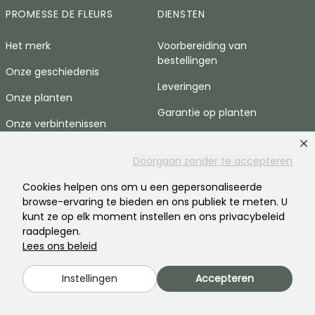
PROMESSE DE FLEURS
DIENSTEN
Het merk
Voorbereiding van
bestellingen
Onze geschiedenis
Leveringen
Onze planten
Garantie op planten
Onze verbintenissen
Veilig betalen
Onze waarden
Doorgaan zonder te accepteren
Plantfit : persoonlijk
Maatschappelijke
tuinadvies
Cookies helpen ons om u een gepersonaliseerde
verantwoordelijkheid
browse-ervaring te bieden en ons publiek te meten. U
Bestelling zonder plastic
Werving
kunt ze op elk moment instellen en ons privacybeleid
raadplegen.
Manden met goede planten
Persruimte
Lees ons beleid
HULP & CONTACTEN
Instellingen
Accepteren
Veelgestelde vragen