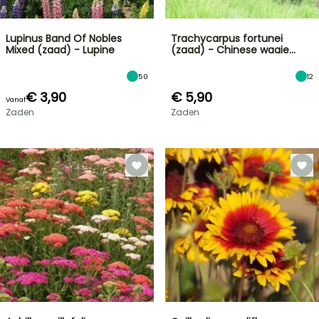
Lupinus Band Of Nobles
Trachycarpus fortunei
Mixed (zaad) - Lupine
(zaad) - Chinese waaie…
50
12
€ 3,90
€ 5,90
Vanaf
Zaden
Zaden