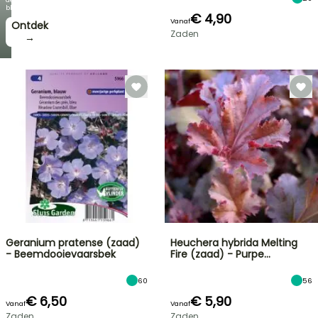
bloei!
€ 4,90
Vanaf
Ontdek
Zaden
→
Geranium pratense (zaad)
Heuchera hybrida Melting
- Beemdooievaarsbek
Fire (zaad) - Purpe…
60
56
€ 6,50
€ 5,90
Vanaf
Vanaf
Zaden
Zaden