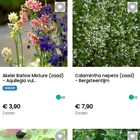
Akelei Barlow Mixture (zaad)
Calamintha nepeta (zaad)
- Aquilegia vul…
- Bergsteentijm
NIEUW
49
22
€ 3,90
€ 7,90
Zaden
Zaden