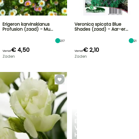
Erigeron karvinskianus
Veronica spicata Blue
Profusion (zaad) - Mu…
Shades (zaad) - Aar-er…
217
21
€ 4,50
€ 2,10
Vanaf
Vanaf
Zaden
Zaden
CREËER
EEN
VERKOELEND
HOEKJE