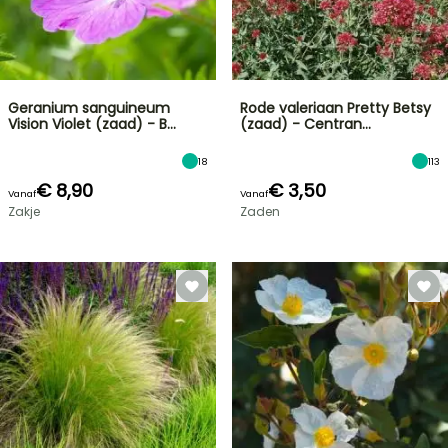
Geranium sanguineum
Rode valeriaan Pretty Betsy
Vision Violet (zaad) - B…
(zaad) - Centran…
18
113
€ 8,90
€ 3,50
Vanaf
Vanaf
Zakje
Zaden