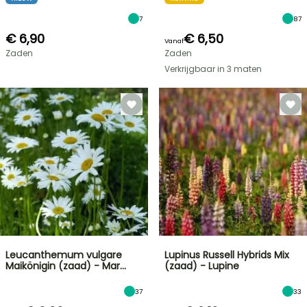
7
87
€ 6,90
€ 6,50
Vanaf
Zaden
Zaden
Verkrijgbaar in 3 maten
Leucanthemum vulgare
Lupinus Russell Hybrids Mix
Maikönigin (zaad) - Mar…
(zaad) - Lupine
37
33