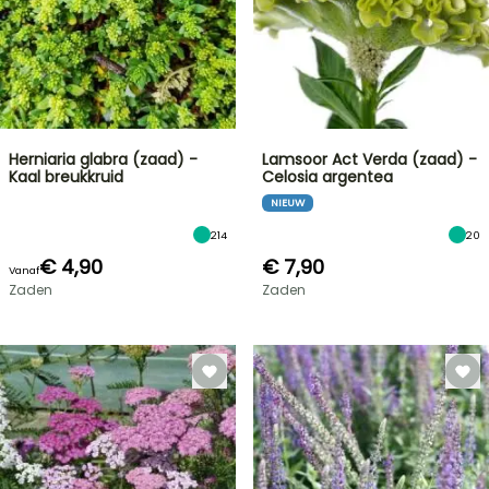
Herniaria glabra (zaad) -
Lamsoor Act Verda (zaad) -
Kaal breukkruid
Celosia argentea
NIEUW
214
20
€ 4,90
€ 7,90
Vanaf
Zaden
Zaden
FLASH-
SALES
TOT
30%