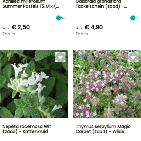
Achillea millefolium
Gaillardia grandiflora
Summer Pastels F2 Mix (…
Fackelschein (zaad) -…
96
18
€ 2,50
€ 4,90
Vanaf
Vanaf
Zaden
Zaden
Nepeta racemosa Wit
Thymus serpyllum Magic
(zaad) - Kattenkruid
Carpet (zaad) - Wilde…