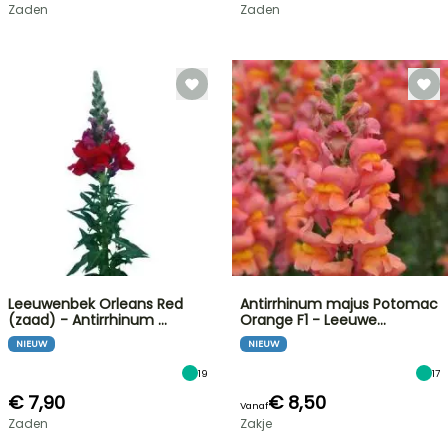
Zaden
Zaden
Leeuwenbek Orleans Red
Antirrhinum majus Potomac
(zaad) - Antirrhinum …
Orange F1 - Leeuwe…
NIEUW
NIEUW
19
17
€ 7,90
€ 8,50
Vanaf
Zaden
Zakje