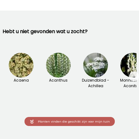
Hebt u niet gevonden wat u zocht?
→
Acaena
Acanthus
Duizendblad -
Monniksk
Achillea
Aconit
Planten vinden die geschikt zijn voor mijn tuin