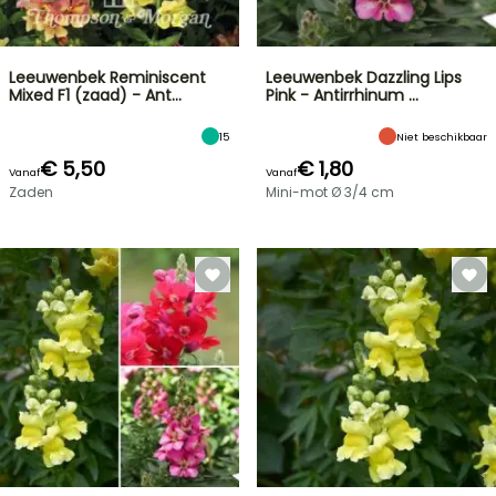
Leeuwenbek Reminiscent
Leeuwenbek Dazzling Lips
Mixed F1 (zaad) - Ant…
Pink - Antirrhinum …
15
Niet beschikbaar
€ 5,50
€ 1,80
Vanaf
Vanaf
Zaden
Mini-mot Ø 3/4 cm