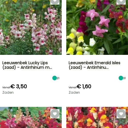
Leeuwenbek Lucky Lips
Leeuwenbek Emerald Isles
(zaad) - Antirrhinum m…
(zaad) - Antirrhinu…
21
31
€ 3,50
€ 1,60
Vanaf
Vanaf
Zaden
Zaden