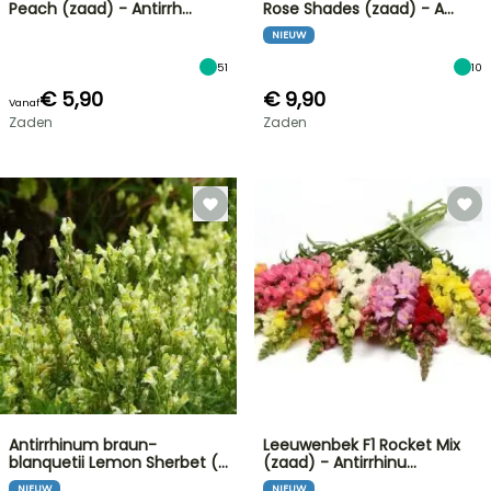
Peach (zaad) - Antirrh…
Rose Shades (zaad) - A…
NIEUW
51
10
€ 5,90
€ 9,90
Vanaf
Zaden
Zaden
Antirrhinum braun-
Leeuwenbek F1 Rocket Mix
blanquetii Lemon Sherbet (…
(zaad) - Antirrhinu…
NIEUW
NIEUW