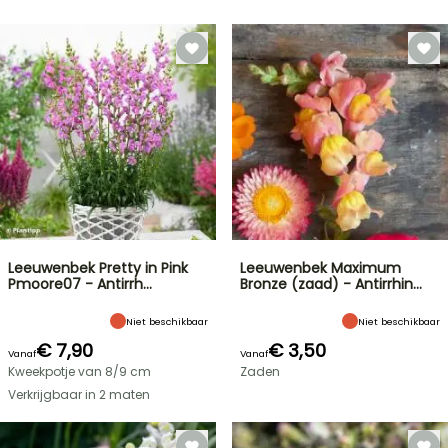
Leeuwenbek Pretty in Pink
Leeuwenbek Maximum
Pmoore07 - Antirrh…
Bronze (zaad) - Antirrhin…
Niet beschikbaar
Niet beschikbaar
€ 7,90
€ 3,50
Vanaf
Vanaf
Kweekpotje van 8/9 cm
Zaden
Verkrijgbaar in 2 maten