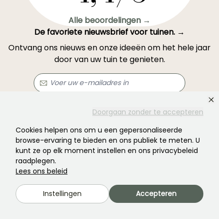
Alle beoordelingen →
De favoriete nieuwsbrief voor tuinen. →
Ontvang ons nieuws en onze ideeën om het hele jaar
door van uw tuin te genieten.
Abonneren →
Doorgaan zonder te accepteren
Cookies helpen ons om u een gepersonaliseerde
browse-ervaring te bieden en ons publiek te meten. U
Dit formulier wordt beschermd door reCAPTCHA: u kunt het
privacybeleid
en
de gebruiksvoorwaarden
raadplegen.
kunt ze op elk moment instellen en ons privacybeleid
raadplegen.
Lees ons beleid
Instellingen
Accepteren