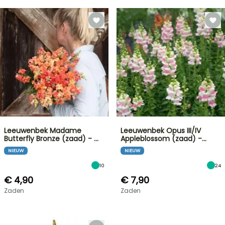
Leeuwenbek Madame
Leeuwenbek Opus III/IV
Butterfly Bronze (zaad) - …
Appleblossom (zaad) -…
NIEUW
NIEUW
10
24
€ 4,90
€ 7,90
Zaden
Zaden