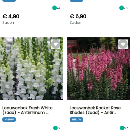
44
26
€ 4,90
€ 6,90
Zaden
Zaden
Leeuwenbek Fresh White
Leeuwenbek Rocket Rose
(zaad) - Antirrhinum …
Shades (zaad) - Antir…
NIEUW
NIEUW
12
27