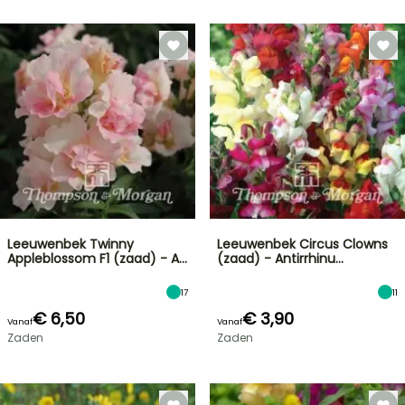
Leeuwenbek Twinny
Leeuwenbek Circus Clowns
Appleblossom F1 (zaad) - A…
(zaad) - Antirrhinu…
17
11
€ 6,50
€ 3,90
Vanaf
Vanaf
Zaden
Zaden