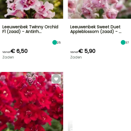
Leeuwenbek Twinny Orchid
Leeuwenbek Sweet Duet
F1 (zaad) - Antirrh…
Appleblossom (zaad) - …
25
37
€ 6,50
€ 5,90
Vanaf
Vanaf
Zaden
Zaden
PLANTFIT
PERSOONLIJK