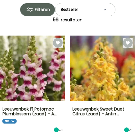
Filteren
56
resultaten
Leeuwenbek F1 Potomac
Leeuwenbek Sweet Duet
Plumblossom (zaad) - A…
Citrus (zaad) - Antirr…
NIEUW
40
23