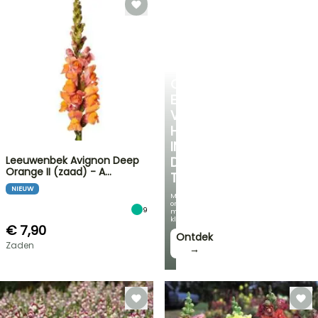
CREËER
EEN
VERKOELEND
HOEKJE
IN
Leeuwenbek Avignon Deep
DE
Orange II (zaad) - A…
TUIN
NIEUW
Met
onze
9
mooiste
klimplanten!
€ 7,90
Ontdek
Zaden
→