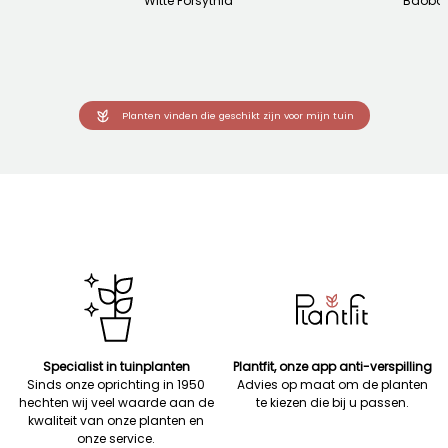
Witte Forsythia
Baoba
Planten vinden die geschikt zijn voor mijn tuin
Specialist in tuinplanten
Plantfit, onze app anti-verspilling
Sinds onze oprichting in 1950
Advies op maat om de planten
hechten wij veel waarde aan de
te kiezen die bij u passen.
kwaliteit van onze planten en
onze service.