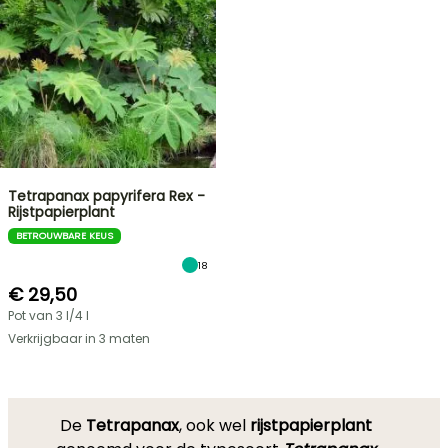
Tetrapanax papyrifera Rex -
Rijstpapierplant
BETROUWBARE KEUS
18
€ 29,50
Pot van 3 l/4 l
Verkrijgbaar in 3 maten
De
Tetrapanax
, ook wel
rijstpapierplant