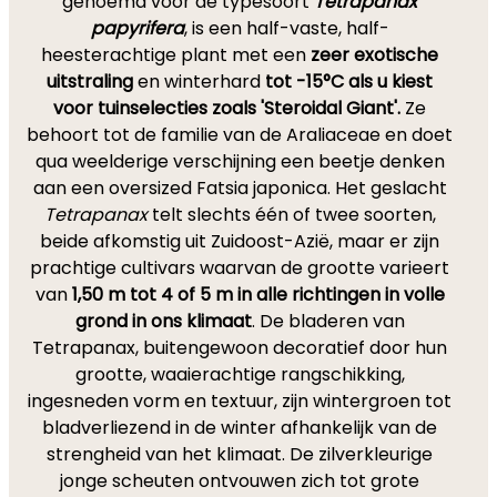
genoemd voor de typesoort
Tetrapanax
papyrifera
, is een half-vaste, half-
heesterachtige plant met een
zeer exotische
uitstraling
en winterhard
tot -15°C als u kiest
voor tuinselecties zoals 'Steroidal Giant'.
Ze
behoort tot de familie van de Araliaceae en doet
qua weelderige verschijning een beetje denken
aan een oversized Fatsia japonica. Het geslacht
Tetrapanax
telt slechts één of twee soorten,
beide afkomstig uit Zuidoost-Azië, maar er zijn
prachtige cultivars waarvan de grootte varieert
van
1,50 m tot 4 of 5 m in alle richtingen in volle
grond in ons klimaat
. De bladeren van
Tetrapanax, buitengewoon decoratief door hun
grootte, waaierachtige rangschikking,
ingesneden vorm en textuur, zijn wintergroen tot
bladverliezend in de winter afhankelijk van de
strengheid van het klimaat. De zilverkleurige
jonge scheuten ontvouwen zich tot grote