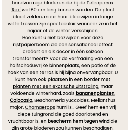
handvormige bladeren die bij de
Tetrapanax
'Rex'
wel 80 cm lang kunnen worden. De plant
bloeit zelden, maar haar bloeiwijzen in lange
witte trossen zijn spectaculair wanneer ze in het
najaar of de winter verschijnen.
Hoe kunt u niet bezwijken voor deze
rijstpapierboom die een sensationeel effect
creëert en elk decor in één seizoen
transformeert? Voor de verfraaiing van een
halfschaduwrijke binnenplaats, een patio of de
hoek van een terras is hij bijna onvervangbaar. U
kunt hem ook plaatsen in een border met
planten met een exotische uitstraling
, maar
voldoende winterhard, zoals
bananenplanten
,
Colocasia
, Beschorneria yuccoides, Melianthus
major,
Chamaerops
humilis... Geef hem een vrij
diepe tuingrond die goed doorlatend en
vruchtbaar is, en
bescherm hem tegen wind
die
zijn grote bladeren zou kunnen beschadigen.