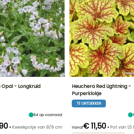
 Opal - Longkruid
Heuchera Red Lightning -
Purperklokje
Uiteindelijke
Blootstelling
Uiteindelijke
Uiteindelijke
breedte
planthoogte
breedte
Halfschaduw,
TE ONTDEKKEN
25 cm
35 cm
40 cm
Schaduw
64
op voorraad
,90
€ 11,50
•
•
Kweekpotje van 8/9 cm
Pot van 1,5 l
Vanaf
Redelijke
Winterhardheid
Redelijke