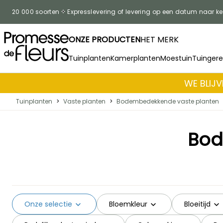
Skip to Content
20 000 soorten
Expresslevering of levering op een datum naar k
ONZE PRODUCTEN
HET MERK
Tuinplanten
Kamerplanten
Moestuin
Tuinger
WE BLIJV
Tuinplanten
>
Vaste planten
>
Bodembedekkende vaste planten
Bod
Onze selectie
Bloemkleur
Bloeitijd