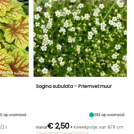
Sagina subulata - Priemvetmuur
Blootstelling
Uiteindelijke
Uiteindelijke
Blootstelling
planthoogte
breedte
Halfschaduw,
Halfschaduw,
5 cm
20 cm
Schaduw
Schaduw
10
op voorraad
293
op voorraad
€ 2,50
•
/2 l
Kweekpotje van 8/9 cm
Vanaf
Winterhardheid
Redelijke
Winterhardheid