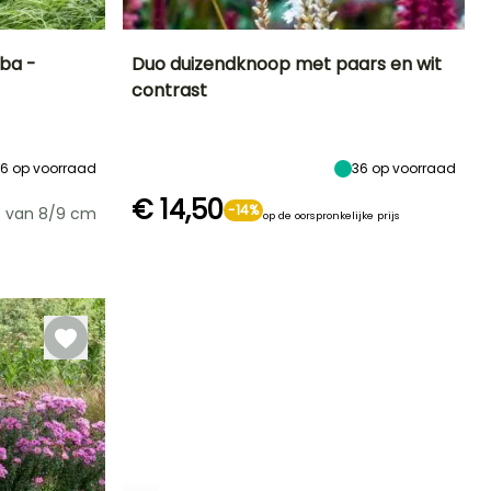
lba -
Duo duizendknoop met paars en wit
contrast
Blootstelling
Uiteindelijke
Blootstelling
Bloeitijd
planthoogte
Zon,
Zon,
Juli tot Oktober
1.20 m
Halfschaduw,
Halfschaduw,
Schaduw
Schaduw
36
op voorraad
36
op voorraad
€ 14,50
-14%
e van 8/9 cm
op de oorspronkelijke prijs
Winterhardheid
Redelijke
Winterhardheid
plantperiode
Tot -29°C
Tot -23,5°C
Februari tot Mei,
September tot
November