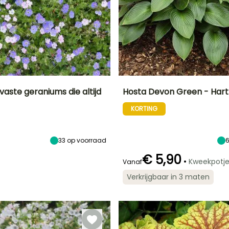
 vaste geraniums die altijd
Hosta Devon Green - Hartl
KORTING
Blootstelling
Uiteindelijke
Uiteindelijke
Bloeitijd
planthoogte
breedte
Zon,
Juni tot Oktober
50 cm
30 cm
Halfschaduw
33
op voorraad
€ 5,90
•
Kweekpotj
Vanaf
Winterhardheid
Redelijke
Bloeitijd
Verkrijgbaar in 3 maten
plantperiode
Tot -20,5°C
Juli tot
Februari tot
September
s
April,
September tot
November