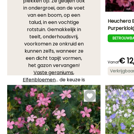
plekken op. Ze gedijen ook
in ondergroei, aan de voet
van een boom, op een
Heuchera B
talud, in een vochtige
Purperklok
rotstuin. Gemakkelijk in
Uiteindelijke
teelt, onderhoudsvrij,
planthoogte
BETROUWBA
40 cm
voorkomen ze onkruid en
kunnen zelfs, wanneer ze
een dicht tapijt vormen,
€ 12
Vanaf
het gazon vervangen!
Bloeitijd
Verkrijgbaa
Vaste geraniums
,
Juni tot Juli
Elfenbloemen
... de keuze is
ruim in ons uitgebreide
assortiment: u vindt zeker
een vaste plant die past bij
uw grond, of deze nu
vochtig of droog is.