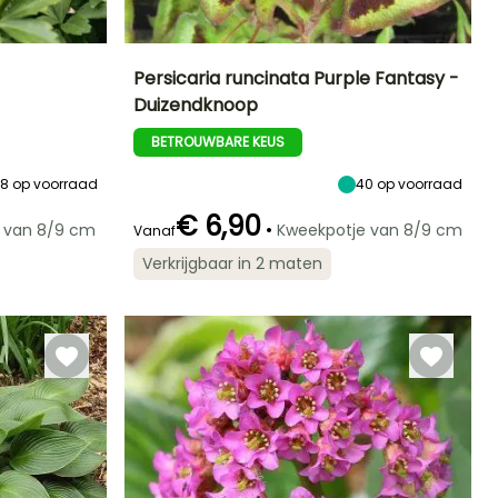
Persicaria runcinata Purple Fantasy -
Duizendknoop
Blootstelling
Uiteindelijke
Uiteindelijke
Blootstelling
planthoogte
breedte
Halfschaduw,
Zon,
BETROUWBARE KEUS
50 cm
30 cm
Schaduw
Halfschaduw,
Schaduw
68
op voorraad
40
op voorraad
€ 6,90
•
 van 8/9 cm
Kweekpotje van 8/9 cm
Vanaf
Winterhardheid
Verkrijgbaar in 2 maten
Tot -29°C
Redelijke
Winterhardheid
Bloeitijd
plantperiode
Tot -29°C
Juli tot Oktober
Maart tot Mei,
September tot
November