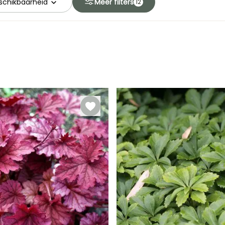
schikbaarheid
Meer filters
12