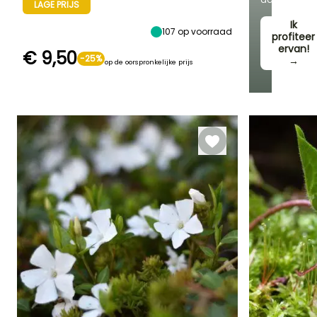
Zon,
LAGE PRIJS
Maart tot Juni
20 cm
Halfschaduw,
Ik
Schaduw
107
op voorraad
profiteer
ervan!
€ 9,50
-25%
→
op de oorspronkelijke prijs
Redelijke
Winterhardheid
plantperiode
Tot -23,5°C
Februari tot Mei,
September tot
November