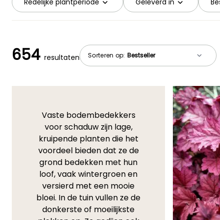
Redelijke plantperiode
Geleverd in
Be
654
Sorteren op:
resultaten
Vaste bodembedekkers
voor schaduw zijn lage,
kruipende planten die het
voordeel bieden dat ze de
grond bedekken met hun
loof, vaak wintergroen en
versierd met een mooie
bloei. In de tuin vullen ze de
donkerste of moeilijkste