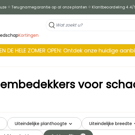
euze
Terugnamegarantie op al onze planten
Klantbeoordeling 4.4/
eedschap
Kortingen
EN DE HELE ZOMER OPEN: Ontdek onze huidige aanb
embedekkers voor sch
Uiteindelijke planthoogte
Uiteindelijke breedte