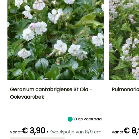
Geranium cantabrigiense St Ola -
Pulmonaria
Ooievaarsbek
Uiteindelijke
Uiteindelijke
Blootstelling
Uiteindelijke
planthoogte
breedte
planthoogte
Zon,
25 cm
50 cm
25 cm
Halfschaduw,
Schaduw
33
op voorraad
€ 3,90
€ 8
•
Kweekpotje van 8/9 cm
Vanaf
Vanaf