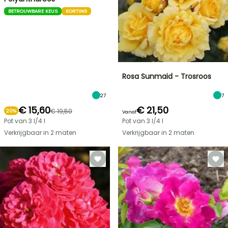
BETROUWBARE KEUS
KORTING
Rosa Sunmaid - Trosroos
27
7
€ 15,60
€ 21,50
€ 19,50
20%
Vanaf
Pot van 3 l/4 l
Pot van 3 l/4 l
Verkrijgbaar in 2 maten
Verkrijgbaar in 2 maten