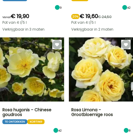
9
42
€ 19,90
€ 19,60
€ 24,50
20%
Vanaf
Pot van 4 l/5 l
Pot van 4 l/5 l
Verkrijgbaar in 3 maten
Verkrijgbaar in 2 maten
Rosa hugonis - Chinese
Rosa Limona -
goudroos
Grootbloemige roos
TE ONTDEKKEN
KORTING
42
8