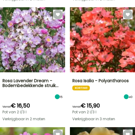
Rosa Lavender Dream -
Rosa Isalia - Polyantharoos
Bodembedekkende struik…
KORTING
15
40
€ 16,50
€ 15,90
Vanaf
Vanaf
Pot van 2 l/3 l
Pot van 2 l/3 l
Verkrijgbaar in 2 maten
Verkrijgbaar in 3 maten