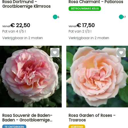
Rosa Dortmund -
Rosa Charmant - Patioroos
Grootbloemige Klimroos
BETROUWBARE KEUS
6
17
€ 22,50
€ 17,50
Vanaf
Vanaf
Pot van 4 l/5 l
Pot van 2 l/3 l
Verkrijgbaar in 2 maten
Verkrijgbaar in 2 maten
Rosa Souvenir de Baden-
Rosa Garden of Roses -
Baden - Grootbloemige…
Trosroos
TE ONTDEKKEN
KORTING