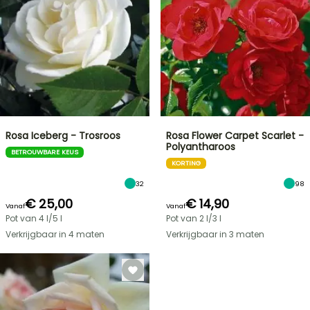
Rosa Iceberg - Trosroos
Rosa Flower Carpet Scarlet -
Polyantharoos
BETROUWBARE KEUS
KORTING
32
98
€ 25,00
€ 14,90
Vanaf
Vanaf
Pot van 4 l/5 l
Pot van 2 l/3 l
Verkrijgbaar in 4 maten
Verkrijgbaar in 3 maten