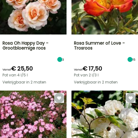
Rosa Oh Happy Day -
Rosa Summer of Love -
Grootbloemige roos
Trosroos
3
15
€ 25,50
€ 17,50
Vanaf
Vanaf
Pot van 4 l/5 l
Pot van 2 l/3 l
Verkrijgbaar in 2 maten
Verkrijgbaar in 2 maten