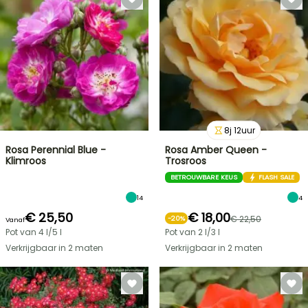
8
j
12
uur
Rosa Perennial Blue -
Rosa Amber Queen -
Klimroos
Trosroos
BETROUWBARE KEUS
FLASH SALE
14
4
€ 25,50
€ 18,00
€ 22,50
-
20
%
Vanaf
Pot van 4 l/5 l
Pot van 2 l/3 l
Verkrijgbaar in 2 maten
Verkrijgbaar in 2 maten