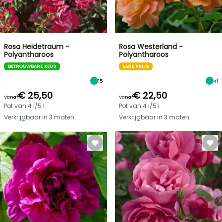
Rosa Heidetraum -
Rosa Westerland -
Polyantharoos
Polyantharoos
BETROUWBARE KEUS
LAGE PRIJS
15
41
€ 25,50
€ 22,50
Vanaf
Vanaf
Pot van 4 l/5 l
Pot van 4 l/5 l
Verkrijgbaar in 3 maten
Verkrijgbaar in 3 maten