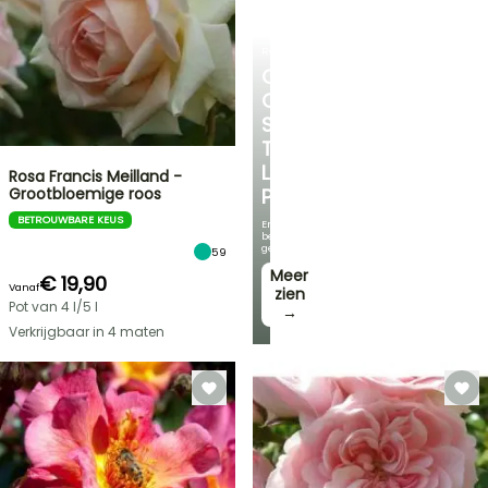
ROZENSTRUIKENROZENSTRUIKEN
ONTDEK
ONZE
SELECTIE
TEGEN
LAGE
Rosa Francis Meilland -
Grootbloemige roos
PRIJZEN
BETROUWBARE KEUS
En
bespaar
geld!
59
Meer
€ 19,90
Vanaf
zien
Pot van 4 l/5 l
→
Verkrijgbaar in 4 maten