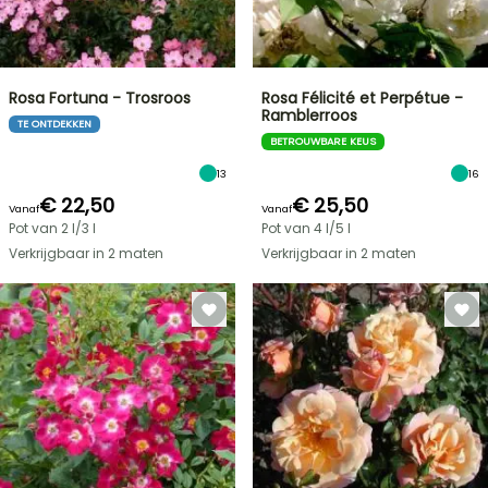
Rosa Fortuna - Trosroos
Rosa Félicité et Perpétue -
Ramblerroos
TE ONTDEKKEN
BETROUWBARE KEUS
13
16
€ 22,50
€ 25,50
Vanaf
Vanaf
Pot van 2 l/3 l
Pot van 4 l/5 l
Verkrijgbaar in 2 maten
Verkrijgbaar in 2 maten