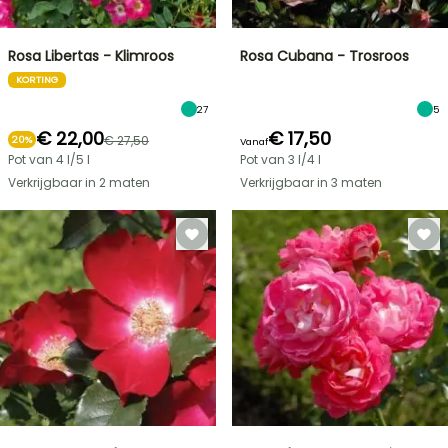
Rosa Libertas - Klimroos
Rosa Cubana - Trosroos
KORTING
27
5
€ 22,00
€ 17,50
€ 27,50
20%
Vanaf
Pot van 4 l/5 l
Pot van 3 l/4 l
Verkrijgbaar in 2 maten
Verkrijgbaar in 3 maten