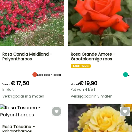
Rosa Candia Meidiland -
Rosa Grande Amore -
Polyantharoos
Grootbloemige roos
LAGE PRIJS
Niet beschikbaar
2
€ 17,50
€ 19,90
Vanaf
Vanaf
In kluit
Pot van 4 l/5 l
Verkrijgbaar in 2 maten
Verkrijgbaar in 3 maten
Rosa Toscana -
Polyantharoos