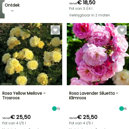
€ 18,50
Vanaf
Ontdek
Pot van 3 l/4 l
→
Verkrijgbaar in 2 maten
Rosa Yellow Meilove -
Rosa Lavender Siluetta -
Trosroos
Klimroos
73
15
€ 25,50
€ 25,50
Vanaf
Vanaf
Pot van 4 l/5 l
Pot van 4 l/5 l