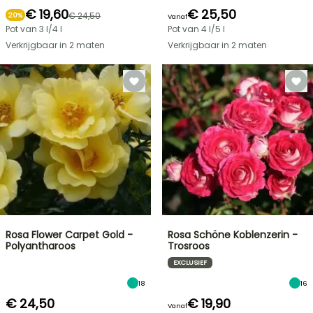
€ 19,60
€ 25,50
€ 24,50
20%
Vanaf
Pot van 3 l/4 l
Pot van 4 l/5 l
Verkrijgbaar in 2 maten
Verkrijgbaar in 2 maten
Rosa Flower Carpet Gold -
Rosa Schöne Koblenzerin -
Polyantharoos
Trosroos
EXCLUSIEF
18
16
€ 24,50
€ 19,90
Vanaf