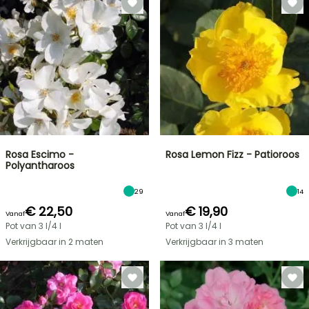
Rosa Escimo -
Rosa Lemon Fizz - Patioroos
Polyantharoos
29
14
€ 22,50
€ 19,90
Vanaf
Vanaf
Pot van 3 l/4 l
Pot van 3 l/4 l
Verkrijgbaar in 2 maten
Verkrijgbaar in 3 maten