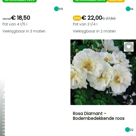
55
16
€ 18,50
€ 22,00
€ 27,50
20%
Vanaf
Pot van 4 l/5 l
Pot van 3 l/4 l
Verkrijgbaar in 3 maten
Verkrijgbaar in 2 maten
NIEUW
AGAPANTHUS
ZAMBEZI
Wanneer
het
blad
Rosa Diamant -
net
zo
Bodembedekkende roos
spectaculair
wordt
als
22
de
bloei!