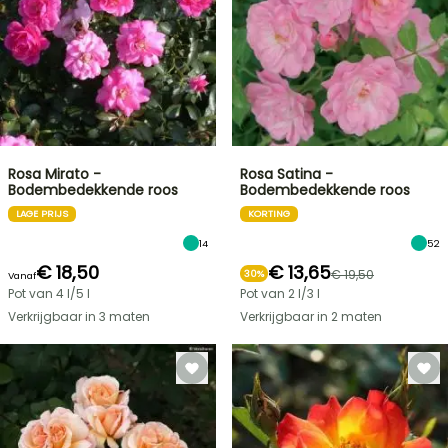
Rosa Mirato -
Rosa Satina -
Bodembedekkende roos
Bodembedekkende roos
LAGE PRIJS
KORTING
14
52
€ 18,50
€ 13,65
€ 19,50
30%
Vanaf
Pot van 4 l/5 l
Pot van 2 l/3 l
Verkrijgbaar in 3 maten
Verkrijgbaar in 2 maten