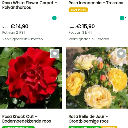
Rosa White Flower Carpet -
Rosa Innocencia - Trosroos
Polyantharoos
LAGE PRIJS
15
7
€ 14,90
€ 15,90
Vanaf
Vanaf
Pot van 2 l/3 l
Pot van 3 l/4 l
Verkrijgbaar in 3 maten
Verkrijgbaar in 3 maten
Rosa Knock Out -
Rosa Belle de Jour -
Bodembedekkende roos
Grootbloemige roos
BETROUWBARE KEUS
BETROUWBARE KEUS
KORTING