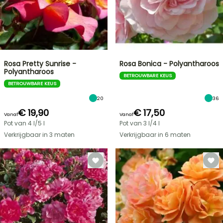
Rosa Pretty Sunrise -
Rosa Bonica - Polyantharoos
Polyantharoos
BETROUWBARE KEUS
BETROUWBARE KEUS
20
36
€ 19,90
€ 17,50
Vanaf
Vanaf
Pot van 4 l/5 l
Pot van 3 l/4 l
Verkrijgbaar in 3 maten
Verkrijgbaar in 6 maten