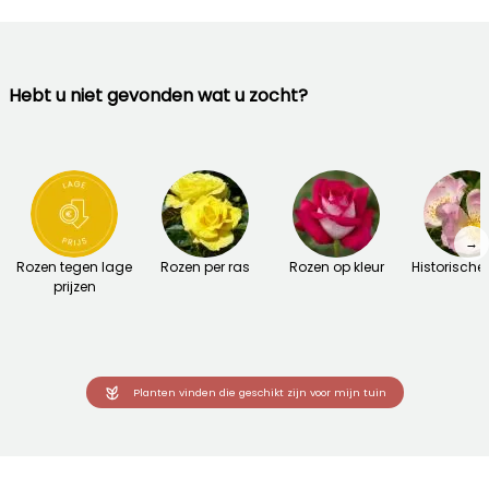
Hebt u niet gevonden wat u zocht?
→
Rozen tegen lage
Rozen per ras
Rozen op kleur
Historische
prijzen
Planten vinden die geschikt zijn voor mijn tuin