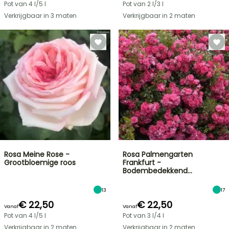
Pot van 4 l/5 l
Pot van 2 l/3 l
Verkrijgbaar in 3 maten
Verkrijgbaar in 2 maten
Rosa Meine Rose -
Rosa Palmengarten
Grootbloemige roos
Frankfurt -
Bodembedekkend…
13
17
€ 22,50
€ 22,50
Vanaf
Vanaf
Pot van 4 l/5 l
Pot van 3 l/4 l
Verkrijgbaar in 2 maten
Verkrijgbaar in 2 maten