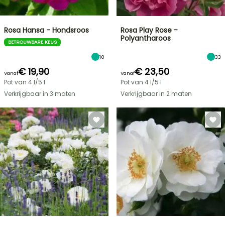
Rosa Hansa - Hondsroos
Rosa Play Rose -
Polyantharoos
BETROUWBARE KEUS
10
33
€ 19,90
€ 23,50
Vanaf
Vanaf
Pot van 4 l/5 l
Pot van 4 l/5 l
Verkrijgbaar in 3 maten
Verkrijgbaar in 2 maten