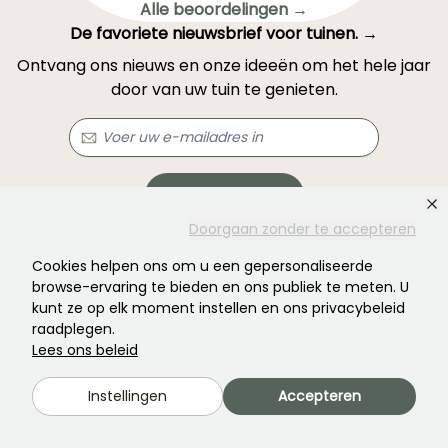
Alle beoordelingen →
De favoriete nieuwsbrief voor tuinen. →
Ontvang ons nieuws en onze ideeën om het hele jaar
door van uw tuin te genieten.
Abonneren →
Doorgaan zonder te accepteren
Dit formulier wordt beschermd door reCAPTCHA: u kunt het
privacybeleid
en
Cookies helpen ons om u een gepersonaliseerde
de gebruiksvoorwaarden
raadplegen.
browse-ervaring te bieden en ons publiek te meten. U
kunt ze op elk moment instellen en ons privacybeleid
raadplegen.
Lees ons beleid
Instellingen
Accepteren
Heeft u niet gevonden wat u zocht?