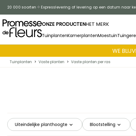
Skip to Content
20 000 soorten
Expresslevering of levering op een datum naar k
ONZE PRODUCTEN
HET MERK
Tuinplanten
Kamerplanten
Moestuin
Tuinger
WE BLIJV
Tuinplanten
>
Vaste planten
>
Vaste planten per ras
Uiteindelijke planthoogte
Blootstelling