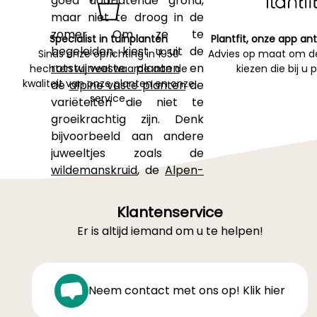
goed doorlatende grond,
maar niet te droog in de
zomer. Om ze te
Specialist in tuinplanten
Plantfit, onze app ant
begeleiden, kiest u uit de
Sinds onze oprichting in 1950
Advies op maat om de
rotstuinvaste planten
en
hechten wij veel waarde aan de
kiezen die bij u 
kwaliteit van onze planten en onze
de
alpine vaste planten
de
service.
variëteiten die niet te
groeikrachtig zijn. Denk
bijvoorbeeld aan andere
juweeltjes zoals de
wildemanskruid
, de
Alpen-
balsem
of nog de
steenbreek
.
Klantenservice
Ontdek ook onze
selectie
Er is altijd iemand om u te helpen!
van 9 bergvaste planten
om uw rotstuin aan te
leggen
.
Voor alle informatie,
Neem contact met ons op! Klik hier
raadpleeg ons dossier