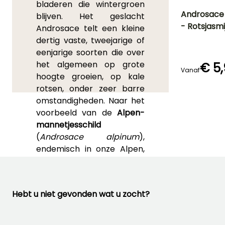
bladeren die wintergroen
Androsace 
blijven. Het geslacht
- Rotsjasmi
Androsace telt een kleine
Uiteindelijke
dertig vaste, tweejarige of
planthoogte
25 cm
eenjarige soorten die over
het algemeen op grote
€ 5
Vanaf
hoogte groeien, op kale
rotsen, onder zeer barre
Bloeitijd
omstandigheden. Naar het
April tot Juni
voorbeeld van de
Alpen-
mannetjesschild
(
Androsace alpinum
),
endemisch in onze Alpen,
zijn veel soorten
tegenwoordig beschermd.
In tuinen wordt vrij
Hebt u niet gevonden wat u zocht?
gemakkelijk de
Androsace
sarmentosa
met
zilverachtige rozetten