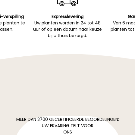
i-verspilling
Expresslevering
Gar
 planten te
Uw planten worden in 24 tot 48
Van 6 maa
passen.
uur of op een datum naar keuze
planten tot
bij u thuis bezorgd.
MEER DAN 3700 GECERTIFICEERDE BEOORDELINGEN:
UW ERVARING TELT VOOR
ONS