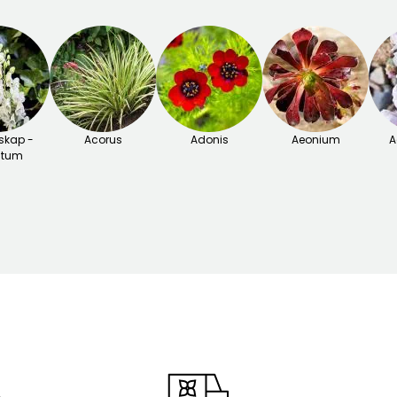
skap -
Acorus
Adonis
Aeonium
A
itum