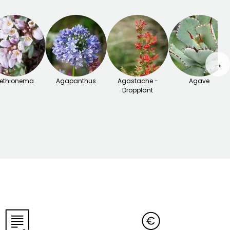
→
ethionema
Agapanthus
Agastache -
Agave
Dropplant