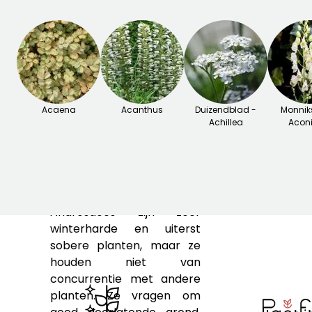
gekweekt, evenals A.
septentrionalis, in het
bijzonder de variëteit
'Star
Dust'
die in het voorjaar
bezaaid is met kleine witte
bloemen. Andere soorten
Acaena
zoals de
A. sempervivoides
Acanthus
Duizendblad -
Monnik
Achillea
Acon
met huislook-achtig loof,
die veeleisender zijn, zullen
verzamelaars en
liefhebbers van alpine
rotstuinen bekoren.
Androsaces zijn zeer
winterharde en uiterst
sobere planten, maar ze
houden niet van
concurrentie met andere
planten. Ze vragen om