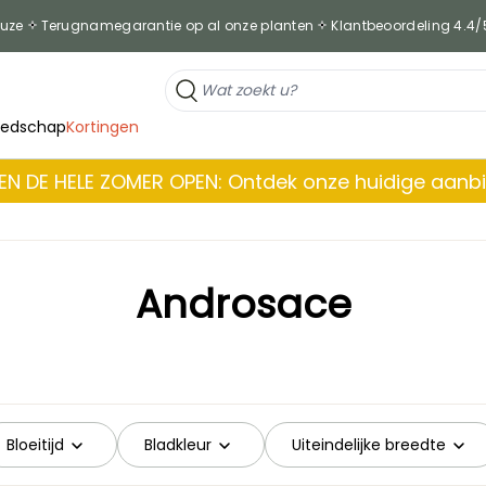
euze
Terugnamegarantie op al onze planten
Klantbeoordeling 4.4/
eedschap
Kortingen
EN DE HELE ZOMER OPEN: Ontdek onze huidige aanb
Androsace
Bloeitijd
Bladkleur
Uiteindelijke breedte