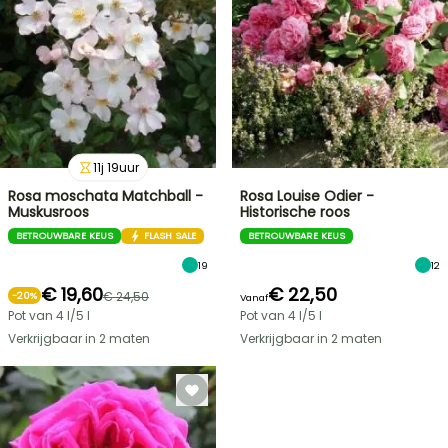
11
j
19
uur
Rosa moschata Matchball -
Rosa Louise Odier -
Muskusroos
Historische roos
BETROUWBARE KEUS
FLASH SALE
BETROUWBARE KEUS
19
12
€ 19,60
€ 22,50
€ 24,50
-
20
%
Vanaf
Pot van 4 l/5 l
Pot van 4 l/5 l
Verkrijgbaar in 2 maten
Verkrijgbaar in 2 maten