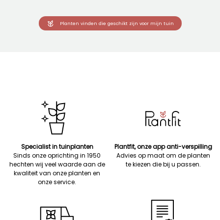
Planten vinden die geschikt zijn voor mijn tuin
Specialist in tuinplanten
Plantfit, onze app anti-verspilling
Sinds onze oprichting in 1950
Advies op maat om de planten
hechten wij veel waarde aan de
te kiezen die bij u passen.
kwaliteit van onze planten en
onze service.