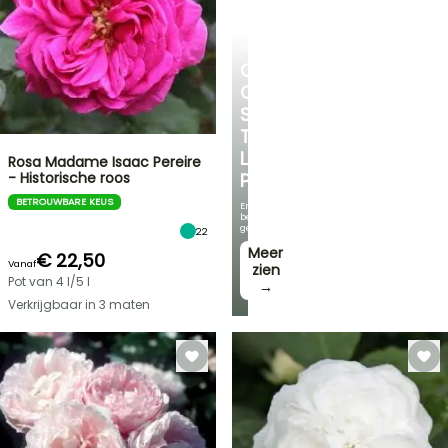
ROZENSTRUIKENROZENSTRUIKEN
ONTDEK
ONZE
SELECTIE
TEGEN
LAGE
Rosa Madame Isaac Pereire
- Historische roos
PRIJZEN
BETROUWBARE KEUS
En
bespaar
geld!
22
Meer
€ 22,50
Vanaf
zien
Pot van 4 l/5 l
→
Verkrijgbaar in 3 maten
FLASH-
SALES
TOT