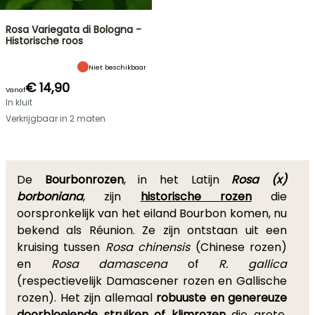
Rosa Variegata di Bologna -
Historische roos
Niet beschikbaar
€ 14,90
Vanaf
In kluit
Verkrijgbaar in 2 maten
De
Bourbonrozen
, in het Latijn
Rosa (x)
borboniana
, zijn
historische rozen
die
oorspronkelijk van het eiland Bourbon komen, nu
bekend als Réunion. Ze zijn ontstaan uit een
kruising tussen
Rosa chinensis
(Chinese rozen)
en
Rosa damascena
of
R. gallica
(respectievelijk Damascener rozen en Gallische
rozen). Het zijn allemaal
robuuste en genereuze
doorbloeiende struiken of klimrozen
die grote,