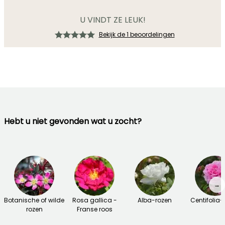
U VINDT ZE LEUK!
Bekijk de 1 beoordelingen
Hebt u niet gevonden wat u zocht?
→
Botanische of wilde
Rosa gallica -
Alba-rozen
Centifolia-
rozen
Franse roos