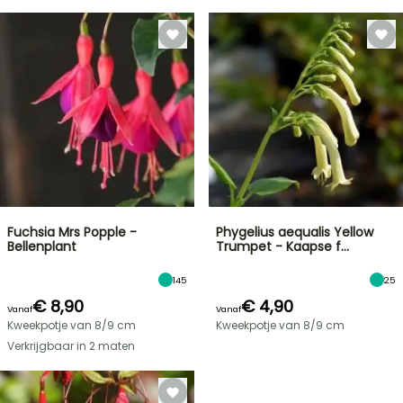
Fuchsia Mrs Popple -
Phygelius aequalis Yellow
Bellenplant
Trumpet - Kaapse f…
145
25
€ 8,90
€ 4,90
Vanaf
Vanaf
Kweekpotje van 8/9 cm
Kweekpotje van 8/9 cm
Verkrijgbaar in 2 maten