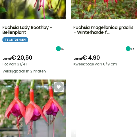
Fuchsia Lady Boothby -
Fuchsia magellanica gracilis
Bellenplant
- Winterharde f…
TE ONTDEKKEN
14
45
€ 20,50
€ 4,90
Vanaf
Vanaf
Pot van 3 l/4 l
Kweekpotje van 8/9 cm
Verkrijgbaar in 2 maten
PLANTFIT