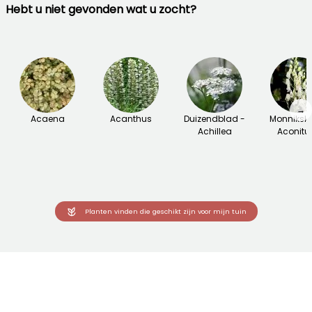
Hebt u niet gevonden wat u zocht?
→
Acaena
Acanthus
Duizendblad -
Monniksk
Achillea
Aconit
Planten vinden die geschikt zijn voor mijn tuin