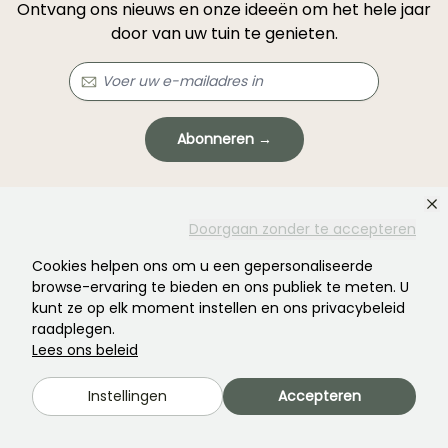
Ontvang ons nieuws en onze ideeën om het hele jaar
door van uw tuin te genieten.
Abonneren →
Dit formulier wordt beschermd door reCAPTCHA: u kunt het
privacybeleid
en
de gebruiksvoorwaarden
raadplegen.
Doorgaan zonder te accepteren
Cookies helpen ons om u een gepersonaliseerde
browse-ervaring te bieden en ons publiek te meten. U
kunt ze op elk moment instellen en ons privacybeleid
raadplegen.
Lees ons beleid
Heeft u niet gevonden wat u zocht?
Instellingen
Accepteren