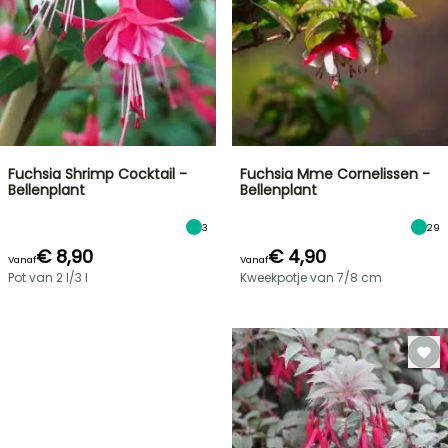
Fuchsia Shrimp Cocktail -
Fuchsia Mme Cornelissen -
Bellenplant
Bellenplant
3
29
€ 8,90
€ 4,90
Vanaf
Vanaf
Pot van 2 l/3 l
Kweekpotje van 7/8 cm