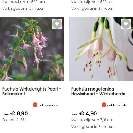
Kweekpotje van 8/9 cm
Kweekpotje van 8/9 cm
Verkrijgbaar in 2 maten
Verkrijgbaar in 2 maten
Fuchsia Whiteknights Pearl -
Fuchsia magellanica
Bellenplant
Hawkshead - Winterharde …
Niet beschikbaar
Niet beschikbaar
€ 8,90
€ 4,90
Vanaf
Vanaf
Pot van 2 l/3 l
Kweekpotje van 7/8 cm
Verkrijgbaar in 2 maten