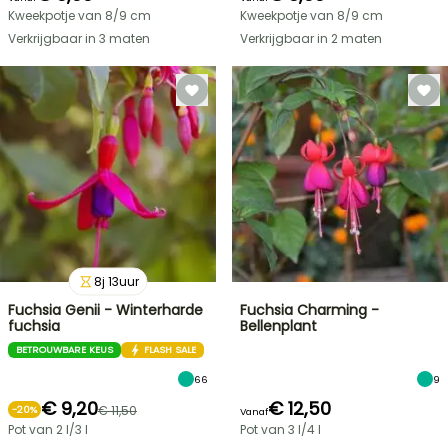
Kweekpotje van 8/9 cm
Kweekpotje van 8/9 cm
Verkrijgbaar in 3 maten
Verkrijgbaar in 2 maten
8
j
13
uur
Fuchsia Genii - Winterharde
Fuchsia Charming -
fuchsia
Bellenplant
BETROUWBARE KEUS
FLASH SALE
66
9
€ 9,20
€ 12,50
€ 11,50
-
20
%
Vanaf
Pot van 2 l/3 l
Pot van 3 l/4 l