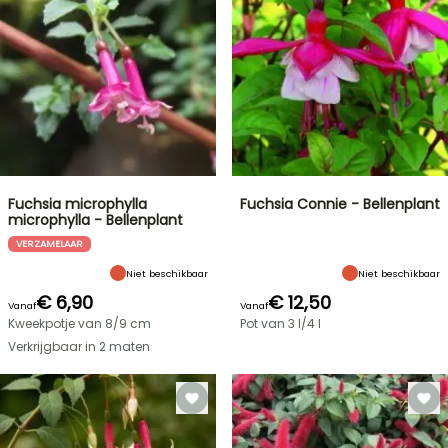
Fuchsia microphylla
Fuchsia Connie - Bellenplant
microphylla - Bellenplant
VERZAMELAAR
Niet beschikbaar
Niet beschikbaar
€ 6,90
€ 12,50
Vanaf
Vanaf
Kweekpotje van 8/9 cm
Pot van 3 l/4 l
Verkrijgbaar in 2 maten