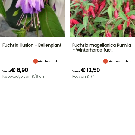
Fuchsia Illusion - Bellenplant
Fuchsia magellanica Pumila
- Winterharde fuc…
Niet beschikbaar
Niet beschikbaar
€ 8,90
€ 12,50
Vanaf
Vanaf
Kweekpotje van 8/9 cm
Pot van 3 l/4 l