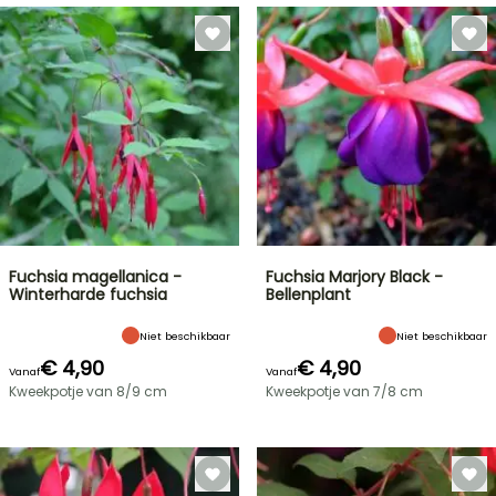
Fuchsia magellanica -
Fuchsia Marjory Black -
Winterharde fuchsia
Bellenplant
Niet beschikbaar
Niet beschikbaar
€ 4,90
€ 4,90
Vanaf
Vanaf
Kweekpotje van 8/9 cm
Kweekpotje van 7/8 cm