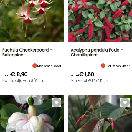
Fuchsia Checkerboard -
Acalypha pendula Foxie -
Bellenplant
Chenilleplant
Niet beschikbaar
Niet beschikbaar
€ 8,90
€ 1,60
Vanaf
Vanaf
Kweekpotje van 8/9 cm
Mini-mot Ø 1,5/2,5 cm