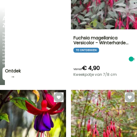
NIEUW
AGAPANTHUS
ZAMBEZI
Wanneer
het
Fuchsia magellanica
blad
Versicolor - Winterharde…
net
zo
spectaculair
TE ONTDEKKEN
wordt
als
1
de
bloei!
€ 4,90
Vanaf
Ontdek
Kweekpotje van 7/8 cm
→