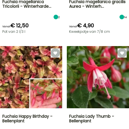
Fuchsia magellanica
Fuchsia magellanica gracilis
Tricolorii - Winterharde…
Aurea - Winterh…
2
14
€ 12,50
€ 4,90
Vanaf
Vanaf
Pot van 2 l/3 l
Kweekpotje van 7/8 cm
Fuchsia Happy Birthday -
Fuchsia Lady Thumb -
Bellenplant
Bellenplant