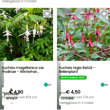
Verkrijgbaar in 2 maten
FLASH-
SALES
TOT
30%
KORTING
VOORJAARSBOLLEN
OP
NIEUWIGHEDEN
EEN
VAN
SELECTIE
IRIS
PLANTEN!
GERMANICA
Fuchsia magellanica var.
Fuchsia regia Reitzii -
molinae - Winterhar…
Bellenplant
Ontdek
Meer
elke
dan
BETROUWBARE KEUS
week
60
nieuwe
nieuwe
aanbiedingen
soorten
29
98
voor
Ik
uw
€ 4,90
€ 4,50
tuin!
Vanaf
Vanaf
profiteer
Kweekpotje van 8/9 cm
Kweekpotje van 7/8 cm
ervan!
Ontdek
→
→
Verkrijgbaar in 2 maten