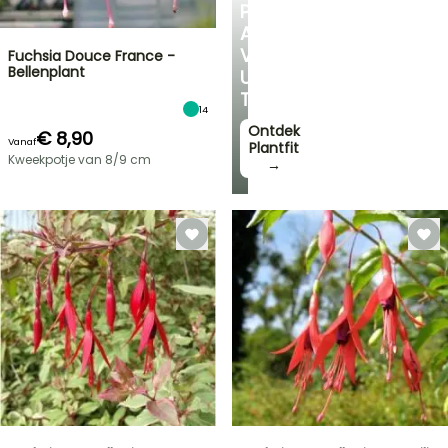
PERSOONLIJK
ADVIES
VOOR
Fuchsia Douce France -
Bellenplant
UW
TUIN
14
Ontdek
€ 8,90
Vanaf
Plantfit
Kweekpotje van 8/9 cm
→