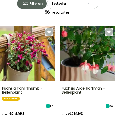
Filteren
56
resultaten
Fuchsia Tom Thumb -
Fuchsia Alice Hoffman -
Bellenplant
Bellenplant
LAGE PRIJS
116
30
€ 3,90
€ 8,90
Vanaf
Vanaf