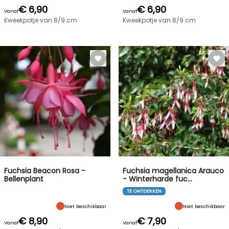
€ 6,90
€ 6,90
Vanaf
Vanaf
Kweekpotje van 8/9 cm
Kweekpotje van 8/9 cm
Fuchsia Beacon Rosa -
Fuchsia magellanica Arauco
Bellenplant
- Winterharde fuc…
TE ONTDEKKEN
Niet beschikbaar
Niet beschikbaar
€ 8,90
€ 7,90
Vanaf
Vanaf