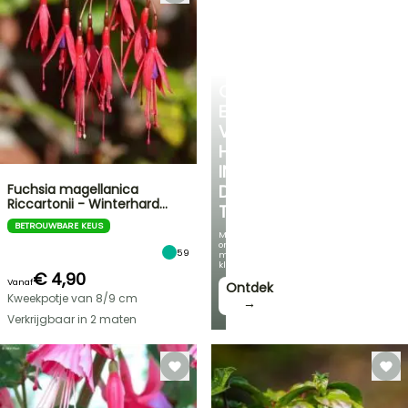
CREËER
EEN
VERKOELEND
HOEKJE
IN
Fuchsia magellanica
DE
Riccartonii - Winterhard…
TUIN
BETROUWBARE KEUS
Met
onze
59
mooiste
klimplanten!
€ 4,90
Vanaf
Ontdek
Kweekpotje van 8/9 cm
→
Verkrijgbaar in 2 maten