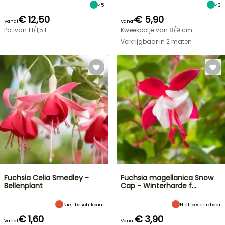
45
43
€ 12,50
€ 5,90
Vanaf
Vanaf
Pot van 1 l/1,5 l
Kweekpotje van 8/9 cm
Verkrijgbaar in 2 maten
Fuchsia Celia Smedley -
Fuchsia magellanica Snow
Bellenplant
Cap - Winterharde f…
Niet beschikbaar
Niet beschikbaar
€ 1,60
€ 3,90
Vanaf
Vanaf