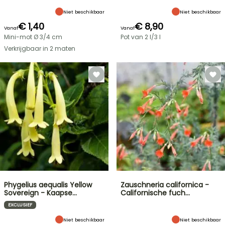
Niet beschikbaar
Niet beschikbaar
€ 1,40
€ 8,90
Vanaf
Vanaf
Mini-mot Ø 3/4 cm
Pot van 2 l/3 l
Verkrijgbaar in 2 maten
Phygelius aequalis Yellow
Zauschneria californica -
Sovereign - Kaapse…
Californische fuch…
EXCLUSIEF
Niet beschikbaar
Niet beschikbaar