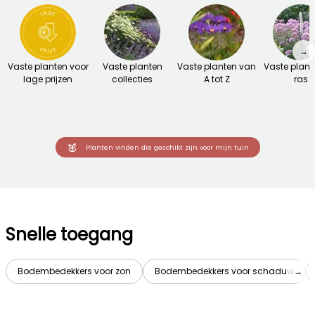
→
Vaste planten voor
Vaste planten
Vaste planten van
Vaste plant
lage prijzen
collecties
A tot Z
ras
Planten vinden die geschikt zijn voor mijn tuin
Snelle toegang
Bodembedekkers voor zon
Bodembedekkers voor schaduw
→