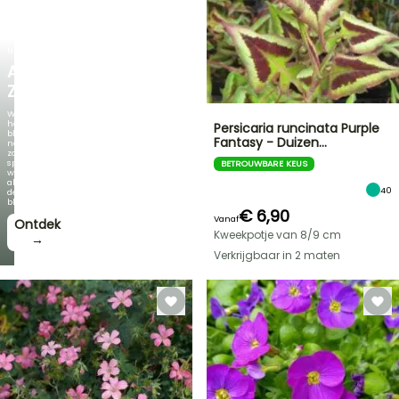
NIEUW
AGAPANTHUS
ZAMBEZI
Wanneer
het
Persicaria runcinata Purple
blad
Fantasy - Duizen…
net
zo
spectaculair
BETROUWBARE KEUS
wordt
als
40
de
bloei!
€ 6,90
Vanaf
Ontdek
Kweekpotje van 8/9 cm
→
Verkrijgbaar in 2 maten