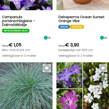
Campanula
Delosperma Ocean Sunset
portenschlagiana -
Orange Vibe
Dalmatiëklokje
NIEUW
KORTING
BETROUWBARE KEUS
78
38
€ 1,05
€ 3,90
Vanaf
Vanaf
Mini-mot Ø 3/4 cm
Kweekpotje van 8/9 cm
Verkrijgbaar in 3 maten
Verkrijgbaar in 2 maten