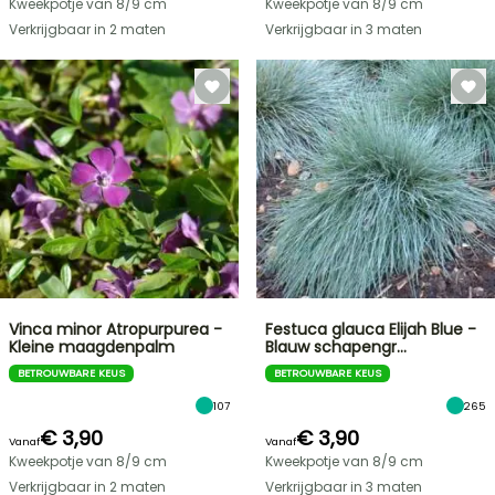
Kweekpotje van 8/9 cm
Kweekpotje van 8/9 cm
Verkrijgbaar in 2 maten
Verkrijgbaar in 3 maten
Vinca minor Atropurpurea -
Festuca glauca Elijah Blue -
Kleine maagdenpalm
Blauw schapengr…
BETROUWBARE KEUS
BETROUWBARE KEUS
107
265
€ 3,90
€ 3,90
Vanaf
Vanaf
Kweekpotje van 8/9 cm
Kweekpotje van 8/9 cm
Verkrijgbaar in 2 maten
Verkrijgbaar in 3 maten