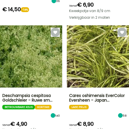
36
€ 6,90
Vanaf
€ 14,50
-14%
Kweekpotje van 8/9 cm
Verkrijgbaar in 2 maten
Deschampsia cespitosa
Carex oshimensis EverColor
Goldschleier - Ruwe sm…
Eversheen - Japan…
BETROUWBARE KEUS
KORTING
LAGE PRIJS
140
58
€ 4,90
€ 8,90
Vanaf
Vanaf