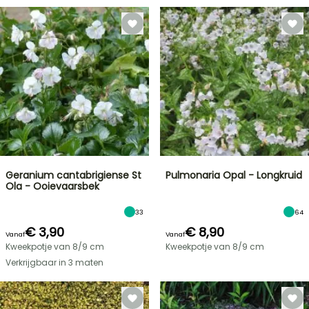
Geranium cantabrigiense St
Pulmonaria Opal - Longkruid
Ola - Ooievaarsbek
33
64
€ 3,90
€ 8,90
Vanaf
Vanaf
Kweekpotje van 8/9 cm
Kweekpotje van 8/9 cm
Verkrijgbaar in 3 maten