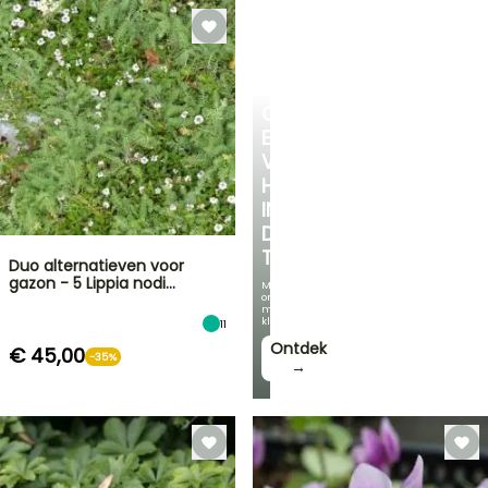
CREËER
EEN
VERKOELEND
HOEKJE
IN
DE
TUIN
Duo alternatieven voor
gazon - 5 Lippia nodi…
Met
onze
mooiste
klimplanten!
11
Ontdek
€ 45,00
-35%
→