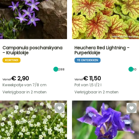
Campanula poscharskyana
Heuchera Red Lightning -
- Kruipklokje
Purperklokje
KORTING
TE ONTDEKKEN
288
10
€ 2,90
€ 11,50
Vanaf
Vanaf
Kweekpotje van 7/8 cm
Pot van 1,5 l/2 l
Verkrijgbaar in 2 maten
Verkrijgbaar in 2 maten