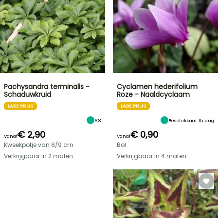
Pachysandra terminalis -
Cyclamen hederifolium
Schaduwkruid
Roze - Naaldcyclaam
LAGE PRIJS
LAGE PRIJS
68
Beschikbaar 15 aug
€ 2,90
€ 0,90
Vanaf
Vanaf
Kweekpotje van 8/9 cm
Bol
Verkrijgbaar in 2 maten
Verkrijgbaar in 4 maten