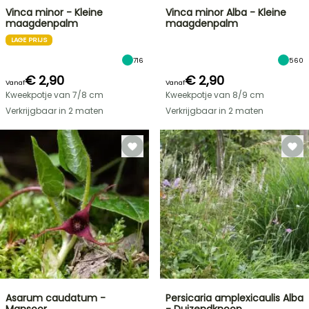
Vinca minor - Kleine
Vinca minor Alba - Kleine
maagdenpalm
maagdenpalm
LAGE PRIJS
716
560
€ 2,90
€ 2,90
Vanaf
Vanaf
Kweekpotje van 7/8 cm
Kweekpotje van 8/9 cm
Verkrijgbaar in 2 maten
Verkrijgbaar in 2 maten
Asarum caudatum -
Persicaria amplexicaulis Alba