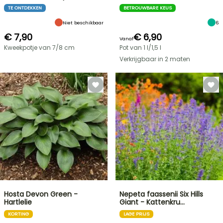
TE ONTDEKKEN
BETROUWBARE KEUS
Niet beschikbaar
6
€ 7,90
€ 6,90
Vanaf
Kweekpotje van 7/8 cm
Pot van 1 l/1,5 l
Verkrijgbaar in 2 maten
Hosta Devon Green -
Nepeta faassenii Six Hills
Hartlelie
Giant - Kattenkru…
KORTING
LAGE PRIJS