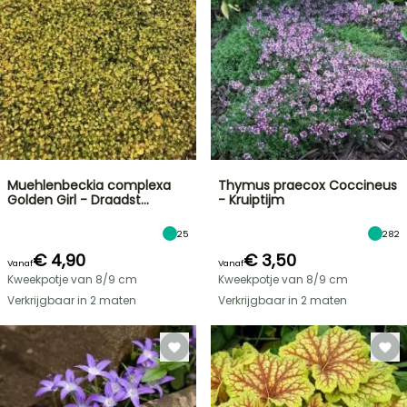
Muehlenbeckia complexa
Thymus praecox Coccineus
Golden Girl - Draadst…
- Kruiptijm
25
282
€ 4,90
€ 3,50
Vanaf
Vanaf
Kweekpotje van 8/9 cm
Kweekpotje van 8/9 cm
Verkrijgbaar in 2 maten
Verkrijgbaar in 2 maten