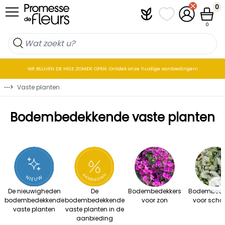
Skip to Content
0
Plantfit
Mijn favorietenlij
Mijn accoun
Winkel
0
WE BLIJVEN DE HELE ZOMER OPEN: Ontdek onze huidige aanbiedingen!
⋯
>
Vaste planten
Bodembedekkende vaste planten
→
De nieuwigheden
De
Bodembedekkers
Bodembede
bodembedekkende
bodembedekkende
voor zon
voor sch
vaste planten
vaste planten in de
aanbieding