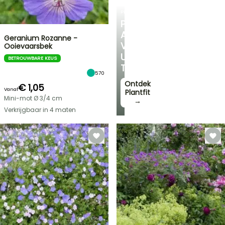
PLANTFIT
PERSOONLIJK
ADVIES
Geranium Rozanne -
VOOR
Ooievaarsbek
UW
BETROUWBARE KEUS
TUIN
570
Ontdek
€ 1,05
Vanaf
Plantfit
Mini-mot Ø 3/4 cm
→
Verkrijgbaar in 4 maten