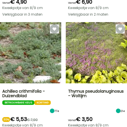
€ 4,90
€ 6,90
Vanaf
Vanaf
Kweekpotje van 8/9 cm
Kweekpotje van 8/9 cm
Verkrijgbaar in 3 maten
Verkrijgbaar in 2 maten
Achillea crithmifolia -
Thymus pseudolanuginosus
Duizendblad
- Woltijm
BETROUWBARE KEUS
KORTING
774
214
€ 5,53
€ 3,50
€ 7,90
30%
Vanaf
Kweekpotje van 8/9 cm
Kweekpotje van 8/9 cm