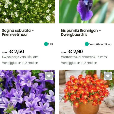
Sagina subulata -
Iris pumila Brannigan -
Priemvetmuur
Dwergbaardiris
293
Beschikbaar 13 sep
€ 2,50
€ 2,90
Vanaf
Vanaf
Kweekpotje van 8/9 cm
Wortelstok, diameter 4–6 mm
Verkrijgbaar in 2 maten
Verkrijgbaar in 2 maten