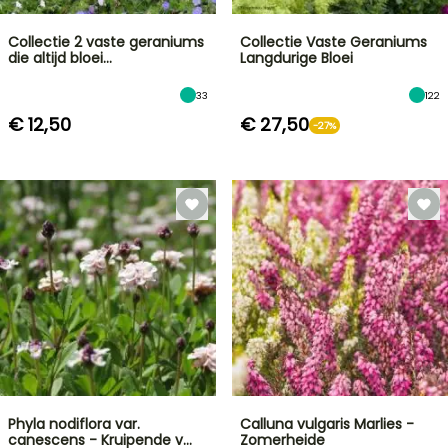
Collectie 2 vaste geraniums
Collectie Vaste Geraniums
die altijd bloei…
Langdurige Bloei
33
122
€ 12,50
€ 27,50
-27%
Phyla nodiflora var.
Calluna vulgaris Marlies -
canescens - Kruipende v…
Zomerheide