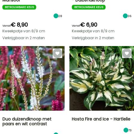
Mansoor
- Duizendknoop
BETROUWBARE KEUS
BETROUWBARE KEUS
28
36
€ 8,90
€ 6,90
Vanaf
Vanaf
Kweekpotje van 8/9 cm
Kweekpotje van 8/9 cm
Verkrijgbaar in 2 maten
Verkrijgbaar in 2 maten
Duo duizendknoop met
Hosta Fire and Ice - Hartlelie
paars en wit contrast
73