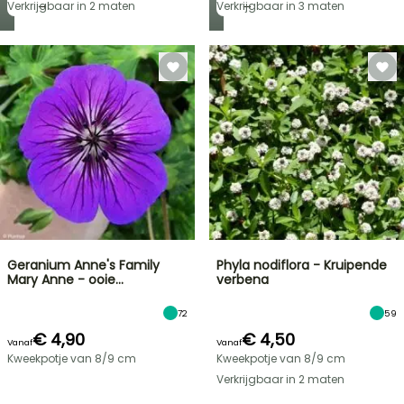
→
→
Verkrijgbaar in 2 maten
Verkrijgbaar in 3 maten
Geranium Anne's Family
Phyla nodiflora - Kruipende
Mary Anne - ooie…
verbena
72
59
€ 4,90
€ 4,50
Vanaf
Vanaf
Kweekpotje van 8/9 cm
Kweekpotje van 8/9 cm
Verkrijgbaar in 2 maten