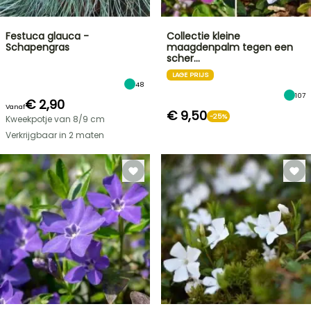
Festuca glauca -
Collectie kleine
Schapengras
maagdenpalm tegen een
scher…
LAGE PRIJS
48
107
€ 2,90
Vanaf
€ 9,50
-25%
Kweekpotje van 8/9 cm
Verkrijgbaar in 2 maten