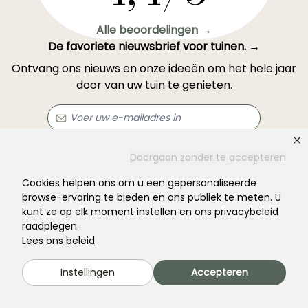
Alle beoordelingen →
De favoriete nieuwsbrief voor tuinen. →
Ontvang ons nieuws en onze ideeën om het hele jaar
door van uw tuin te genieten.
Abonneren →
Doorgaan zonder te accepteren
Cookies helpen ons om u een gepersonaliseerde
browse-ervaring te bieden en ons publiek te meten. U
Dit formulier wordt beschermd door reCAPTCHA: u kunt het
privacybeleid
en
kunt ze op elk moment instellen en ons privacybeleid
de gebruiksvoorwaarden
raadplegen.
raadplegen.
Lees ons beleid
Instellingen
Accepteren