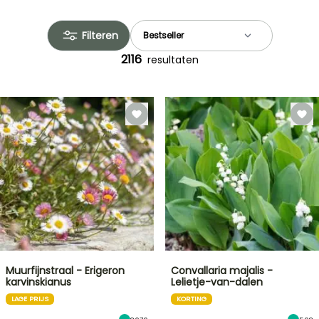
Filteren
2116
resultaten
Muurfijnstraal - Erigeron
Convallaria majalis -
karvinskianus
Lelietje-van-dalen
LAGE PRIJS
KORTING