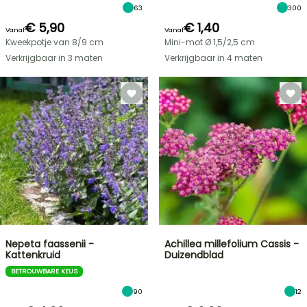
63
300
€ 5,90
€ 1,40
Vanaf
Vanaf
Kweekpotje van 8/9 cm
Mini-mot Ø 1,5/2,5 cm
Verkrijgbaar in 3 maten
Verkrijgbaar in 4 maten
Nepeta faassenii -
Achillea millefolium Cassis -
Kattenkruid
Duizendblad
BETROUWBARE KEUS
90
12