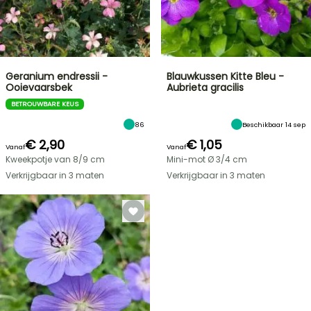
Geranium endressii -
Blauwkussen Kitte Bleu -
Ooievaarsbek
Aubrieta gracilis
BETROUWBARE KEUS
86
Beschikbaar 14 sep
€ 2,90
€ 1,05
Vanaf
Vanaf
Kweekpotje van 8/9 cm
Mini-mot Ø 3/4 cm
Verkrijgbaar in 3 maten
Verkrijgbaar in 3 maten