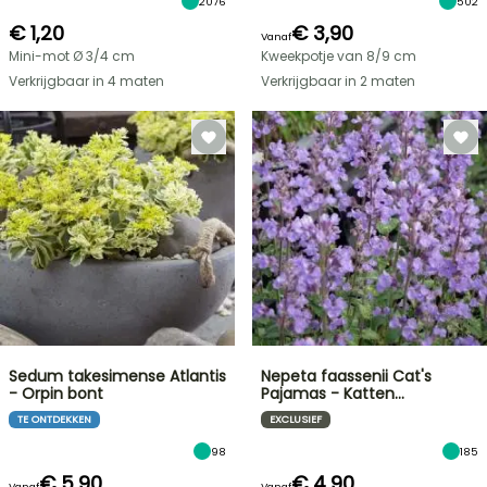
2076
502
€ 1,20
€ 3,90
Vanaf
Mini-mot Ø 3/4 cm
Kweekpotje van 8/9 cm
Verkrijgbaar in 4 maten
Verkrijgbaar in 2 maten
Sedum takesimense Atlantis
Nepeta faassenii Cat's
- Orpin bont
Pajamas - Katten…
TE ONTDEKKEN
EXCLUSIEF
98
185
€ 5,90
€ 4,90
Vanaf
Vanaf