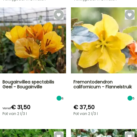
Bougainvillea spectabilis
Fremontodendron
Geel - Bougainville
californicum - Flannelstruik
6
5
€ 31,50
€ 37,50
Vanaf
Pot van 2 l/3 l
Pot van 2 l/3 l