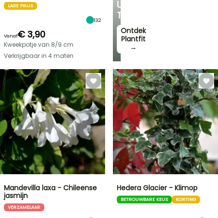
UW
LAGE PRIJS
TUIN
132
Ontdek
€ 3,90
Vanaf
Plantfit
Kweekpotje van 8/9 cm
→
Verkrijgbaar in 4 maten
Mandevilla laxa - Chileense
Hedera Glacier - Klimop
jasmijn
BETROUWBARE KEUS
KORTING
VERZAMELAAR