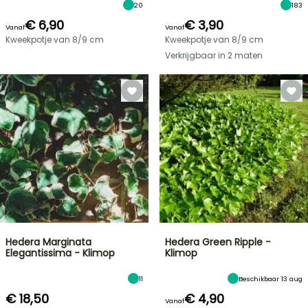
20
183
€ 6,90
€ 3,90
Vanaf
Vanaf
Kweekpotje van 8/9 cm
Kweekpotje van 8/9 cm
Verkrijgbaar in 2 maten
Hedera Marginata
Hedera Green Ripple -
Elegantissima - Klimop
Klimop
11
Beschikbaar 13 aug
€ 18,50
€ 4,90
Vanaf