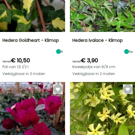
Hedera Goldheart - Klimop
Hedera Ivalace - Klimop
11
34
€ 10,50
€ 3,90
Vanaf
Vanaf
Pot van 1,5 l/2 l
Kweekpotje van 8/9 cm
Verkrijgbaar in 3 maten
Verkrijgbaar in 2 maten