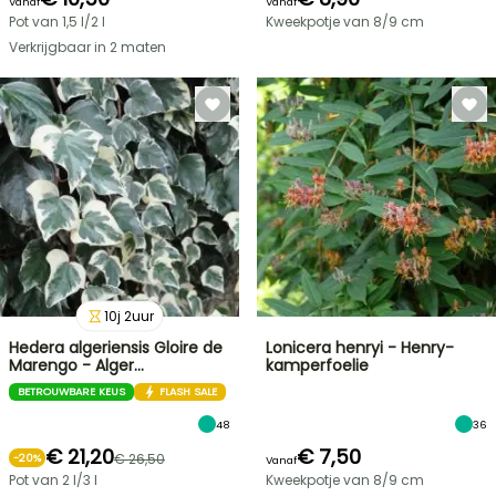
Vanaf
Vanaf
Pot van 1,5 l/2 l
Kweekpotje van 8/9 cm
Verkrijgbaar in 2 maten
10
j
2
uur
Hedera algeriensis Gloire de
Lonicera henryi - Henry-
Marengo - Alger…
kamperfoelie
BETROUWBARE KEUS
FLASH SALE
48
36
€ 21,20
€ 7,50
€ 26,50
-
20
%
Vanaf
Pot van 2 l/3 l
Kweekpotje van 8/9 cm