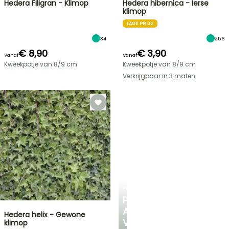
Hedera Filigran - Klimop
Hedera hibernica - Ierse
klimop
LAGE PRIJS
34
256
€ 8,90
€ 3,90
Vanaf
Vanaf
Kweekpotje van 8/9 cm
Kweekpotje van 8/9 cm
Verkrijgbaar in 3 maten
PLANTFIT
PERSOONLIJK
ADVIES
Hedera helix - Gewone
VOOR
klimop