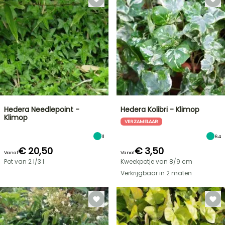
Hedera Needlepoint -
Hedera Kolibri - Klimop
Klimop
VERZAMELAAR
11
64
€ 20,50
€ 3,50
Vanaf
Vanaf
Pot van 2 l/3 l
Kweekpotje van 8/9 cm
Verkrijgbaar in 2 maten