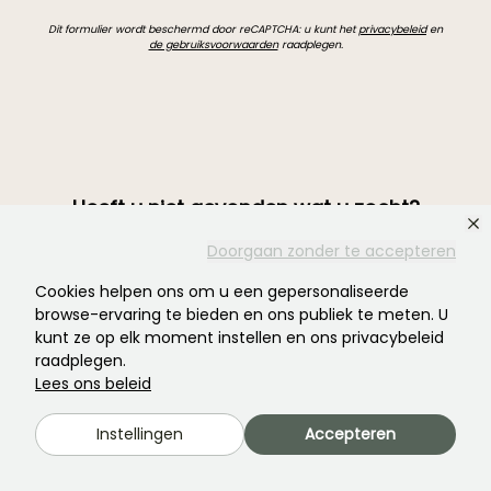
Dit formulier wordt beschermd door reCAPTCHA: u kunt het
privacybeleid
en
de gebruiksvoorwaarden
raadplegen.
Heeft u niet gevonden wat u zocht?
Doorgaan zonder te accepteren
Cookies helpen ons om u een gepersonaliseerde
browse-ervaring te bieden en ons publiek te meten. U
kunt ze op elk moment instellen en ons privacybeleid
raadplegen.
Lees ons beleid
Instellingen
Accepteren
Word lid van de community van plantenliefhebbers!