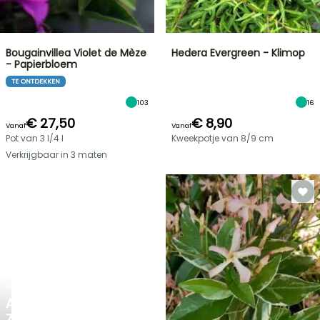
Bougainvillea Violet de Mèze
Hedera Evergreen - Klimop
- Papierbloem
TE ONTDEKKEN
103
16
€ 27,50
€ 8,90
Vanaf
Vanaf
Pot van 3 l/4 l
Kweekpotje van 8/9 cm
Verkrijgbaar in 3 maten
NIEUW
AGAPANTHUS
ZAMBEZI