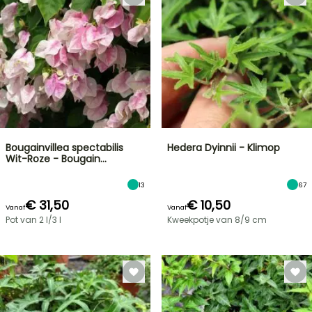
Bougainvillea spectabilis
Hedera Dyinnii - Klimop
Wit-Roze - Bougain…
13
67
€ 31,50
€ 10,50
Vanaf
Vanaf
Pot van 2 l/3 l
Kweekpotje van 8/9 cm