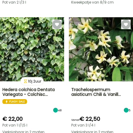
Pot van 2 l/3 l
Kweekpotje van 8/9 cm
10
j
2
uur
Hedera colchica Dentata
Trachelospermum
Variegata - Colchisc…
asiaticum Chili & Vanill…
FLASH SALE
48
5
€ 22,00
€ 22,50
Vanaf
Pot van 1 l/1,5 l
Pot van 3 l/4 l
Verkrijgbaar in 2 maten
Verkrijgbaar in 2 maten