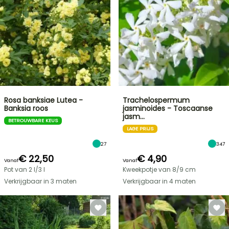
Rosa banksiae Lutea -
Trachelospermum
Banksia roos
jasminoides - Toscaanse
jasm…
BETROUWBARE KEUS
LAGE PRIJS
27
347
€ 22,50
€ 4,90
Vanaf
Vanaf
Pot van 2 l/3 l
Kweekpotje van 8/9 cm
Verkrijgbaar in 3 maten
Verkrijgbaar in 4 maten