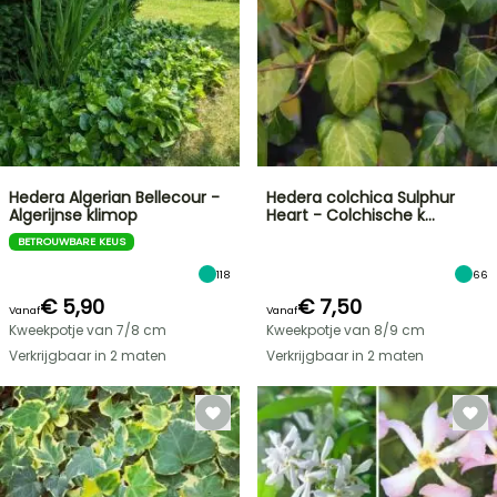
Hedera Algerian Bellecour -
Hedera colchica Sulphur
Algerijnse klimop
Heart - Colchische k…
BETROUWBARE KEUS
118
66
€ 5,90
€ 7,50
Vanaf
Vanaf
Kweekpotje van 7/8 cm
Kweekpotje van 8/9 cm
Verkrijgbaar in 2 maten
Verkrijgbaar in 2 maten
FLASH-
SALES
TOT