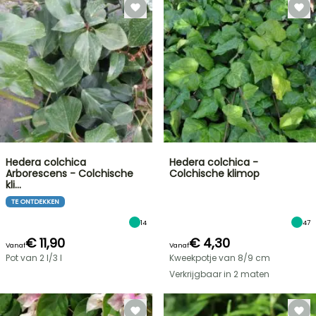
Hedera colchica
Hedera colchica -
Arborescens - Colchische
Colchische klimop
kli…
TE ONTDEKKEN
14
47
€ 11,90
€ 4,30
Vanaf
Vanaf
Pot van 2 l/3 l
Kweekpotje van 8/9 cm
Verkrijgbaar in 2 maten