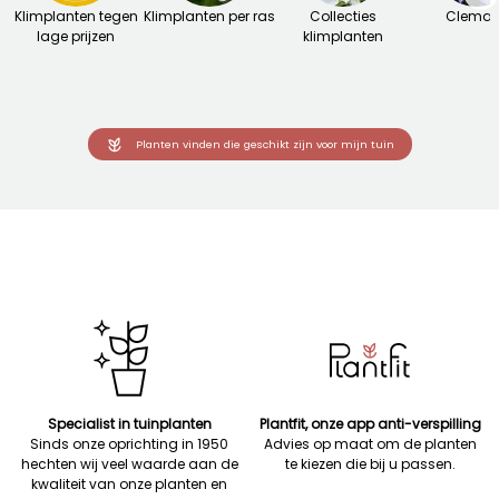
Klimplanten tegen
Klimplanten per ras
Collecties
Clemat
lage prijzen
klimplanten
Planten vinden die geschikt zijn voor mijn tuin
Specialist in tuinplanten
Plantfit, onze app anti-verspilling
Sinds onze oprichting in 1950
Advies op maat om de planten
hechten wij veel waarde aan de
te kiezen die bij u passen.
kwaliteit van onze planten en