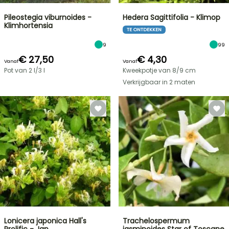
Pileostegia viburnoides -
Hedera Sagittifolia - Klimop
Klimhortensia
TE ONTDEKKEN
9
99
€ 27,50
€ 4,30
Vanaf
Vanaf
Pot van 2 l/3 l
Kweekpotje van 8/9 cm
Verkrijgbaar in 2 maten
Lonicera japonica Hall's
Trachelospermum