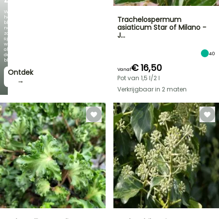
Wanneer
het
Trachelospermum
blad
asiaticum Star of Milano -
net
zo
J…
spectaculair
wordt
als
40
de
bloei!
€ 16,50
Vanaf
Ontdek
Pot van 1,5 l/2 l
→
Verkrijgbaar in 2 maten