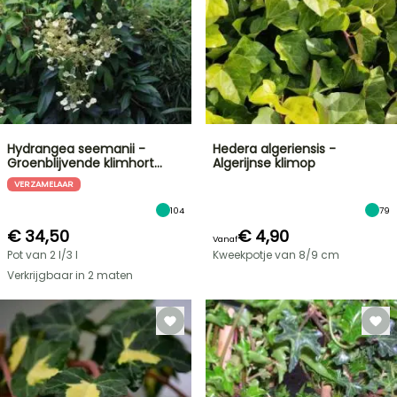
Hydrangea seemanii -
Hedera algeriensis -
Groenblijvende klimhort…
Algerijnse klimop
VERZAMELAAR
104
79
€ 34,50
€ 4,90
Vanaf
Pot van 2 l/3 l
Kweekpotje van 8/9 cm
Verkrijgbaar in 2 maten