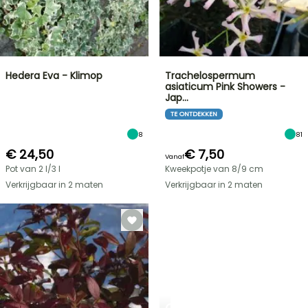
Hedera Eva - Klimop
Trachelospermum
asiaticum Pink Showers -
Jap…
TE ONTDEKKEN
8
81
€ 24,50
€ 7,50
Vanaf
Pot van 2 l/3 l
Kweekpotje van 8/9 cm
Verkrijgbaar in 2 maten
Verkrijgbaar in 2 maten