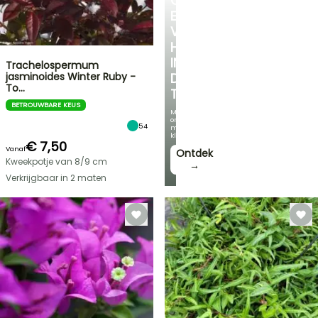
CREËER
EEN
VERKOELEND
HOEKJE
IN
Trachelospermum
jasminoides Winter Ruby -
DE
To…
TUIN
BETROUWBARE KEUS
Met
onze
54
mooiste
klimplanten!
€ 7,50
Vanaf
Ontdek
Kweekpotje van 8/9 cm
→
Verkrijgbaar in 2 maten