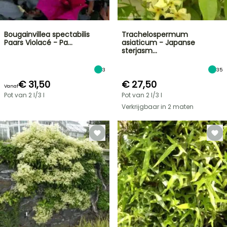
Bougainvillea spectabilis
Trachelospermum
Paars Violacé - Pa…
asiaticum - Japanse
sterjasm…
3
35
€ 31,50
€ 27,50
Vanaf
Pot van 2 l/3 l
Pot van 2 l/3 l
Verkrijgbaar in 2 maten