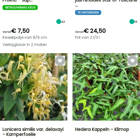
Prolific - Jap…
jasminoides Star of Toscane
…
BETROUWBARE KEUS
TE ONTDEKKEN
43
16
€ 7,50
€ 24,50
Vanaf
Vanaf
Kweekpotje van 8/9 cm
Pot van 2 l/3 l
Verkrijgbaar in 2 maten
Lonicera similis var. delavayi
Hedera Kappeln - Klimop
- Kamperfoelie