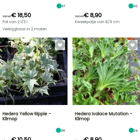
37
30
€ 18,50
€ 8,90
Vanaf
Vanaf
Pot van 2 l/3 l
Kweekpotje van 8/9 cm
Verkrijgbaar in 2 maten
Hedera Yellow Ripple -
Hedera Ivalace Mutation -
Klimop
Klimop
39
24
€ 10,50
€ 8,90