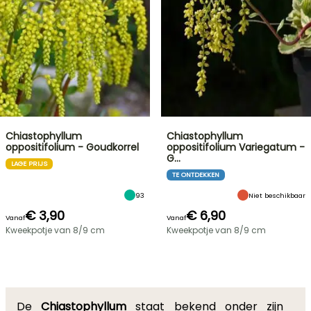
Chiastophyllum
Chiastophyllum
oppositifolium - Goudkorrel
oppositifolium Variegatum -
G…
LAGE PRIJS
TE ONTDEKKEN
93
Niet beschikbaar
€ 3,90
€ 6,90
Vanaf
Vanaf
Kweekpotje van 8/9 cm
Kweekpotje van 8/9 cm
De
Chiastophyllum
staat bekend onder zijn