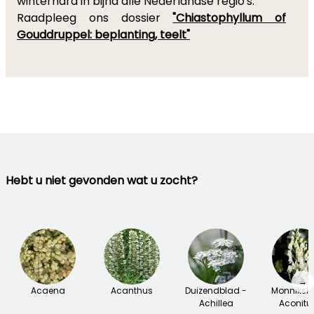
winterhard in bijna alle Nederlandse regio's.
Raadpleeg ons dossier
"Chiastophyllum of
Gouddruppel: beplanting, teelt"
Hebt u niet gevonden wat u zocht?
→
Acaena
Acanthus
Duizendblad -
Monniksk
Achillea
Aconit