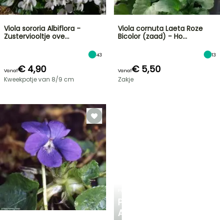
Viola sororia Albiflora -
Viola cornuta Laeta Roze
Zusterviooltje ove…
Bicolor (zaad) - Ho…
43
13
€ 4,90
€ 5,50
Vanaf
Vanaf
Kweekpotje van 8/9 cm
Zakje
PLANTFIT
PERSOONLIJK
ADVIES