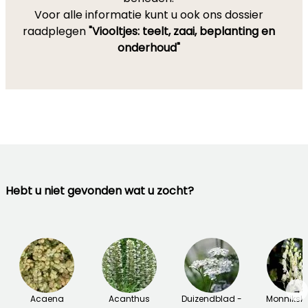
Voor alle informatie kunt u ook ons dossier
raadplegen
"Viooltjes: teelt, zaai, beplanting en
onderhoud"
Hebt u niet gevonden wat u zocht?
→
Acaena
Acanthus
Duizendblad -
Monniksk