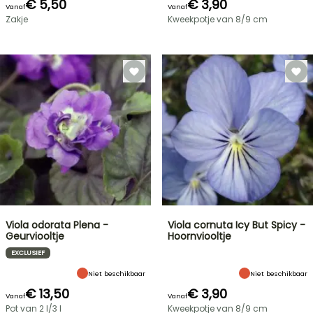
€ 5,50
€ 3,90
Vanaf
Vanaf
Zakje
Kweekpotje van 8/9 cm
Viola odorata Plena -
Viola cornuta Icy But Spicy -
Geurviooltje
Hoornviooltje
EXCLUSIEF
Niet beschikbaar
Niet beschikbaar
€ 13,50
€ 3,90
Vanaf
Vanaf
Pot van 2 l/3 l
Kweekpotje van 8/9 cm