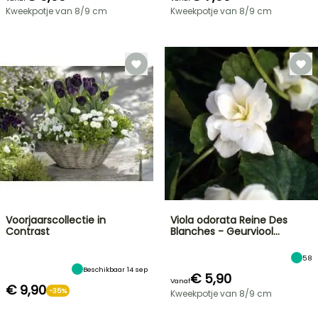
Kweekpotje van 8/9 cm
Kweekpotje van 8/9 cm
Voorjaarscollectie in
Viola odorata Reine Des
Contrast
Blanches - Geurviool…
58
Beschikbaar 14 sep
€ 5,90
Vanaf
€ 9,90
-35%
Kweekpotje van 8/9 cm