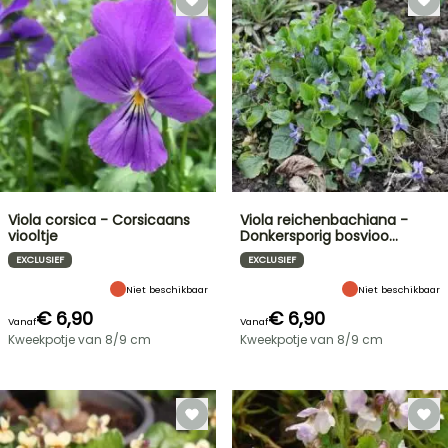
Viola corsica - Corsicaans
Viola reichenbachiana -
viooltje
Donkersporig bosvioo…
EXCLUSIEF
EXCLUSIEF
Niet beschikbaar
Niet beschikbaar
€ 6,90
€ 6,90
Vanaf
Vanaf
Kweekpotje van 8/9 cm
Kweekpotje van 8/9 cm