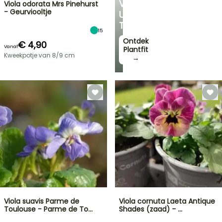
VOOR
Viola odorata Mrs Pinehurst
- Geurviooltje
UW
TUIN
15
Ontdek
€ 4,90
Vanaf
Plantfit
Kweekpotje van 8/9 cm
→
Viola suavis Parme de
Viola cornuta Laeta Antique
Toulouse - Parme de To…
Shades (zaad) - …