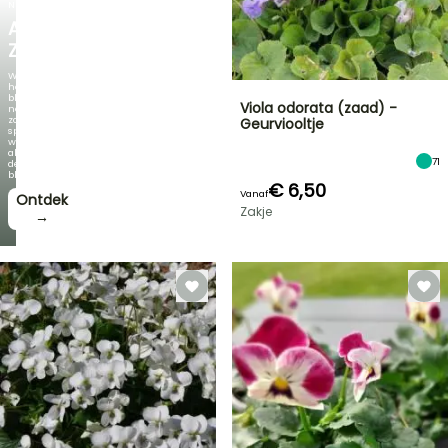
NIEUW
AGAPANTHUS
ZAMBEZI
Wanneer
het
blad
Viola odorata (zaad) -
net
zo
Geurviooltje
spectaculair
wordt
als
71
de
bloei!
€ 6,50
Vanaf
Ontdek
Zakje
→