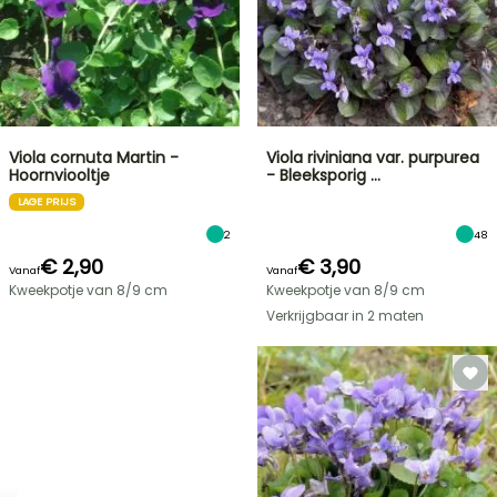
Viola cornuta Martin -
Viola riviniana var. purpurea
Hoornviooltje
- Bleeksporig …
LAGE PRIJS
2
48
€ 2,90
€ 3,90
Vanaf
Vanaf
Kweekpotje van 8/9 cm
Kweekpotje van 8/9 cm
Verkrijgbaar in 2 maten