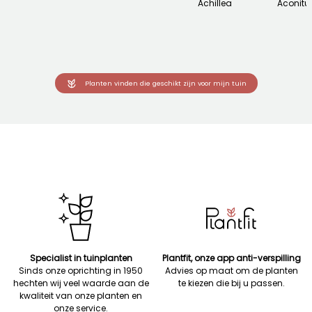
Achillea
Aconit
Planten vinden die geschikt zijn voor mijn tuin
Specialist in tuinplanten
Plantfit, onze app anti-verspilling
Sinds onze oprichting in 1950
Advies op maat om de planten
hechten wij veel waarde aan de
te kiezen die bij u passen.
kwaliteit van onze planten en
onze service.