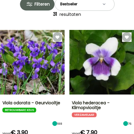
Filteren
31
resultaten
Viola odorata - Geurviooltje
Viola hederacea -
Klimopviooltje
BETROUWBARE KEUS
VERZAMELAAR
188
76
€ 3,90
€ 7,90
Vanaf
Vanaf