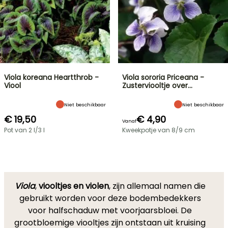
Viola koreana Heartthrob -
Viola sororia Priceana -
Viool
Zusterviooltje over…
Niet beschikbaar
Niet beschikbaar
€ 19,50
€ 4,90
Vanaf
Pot van 2 l/3 l
Kweekpotje van 8/9 cm
Viola
,
viooltjes en violen
, zijn allemaal namen die
gebruikt worden voor deze bodembedekkers
voor halfschaduw met voorjaarsbloei. De
grootbloemige viooltjes zijn ontstaan uit kruising