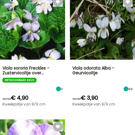
Viola sororia Freckles -
Viola odorata Alba -
Zusterviooltje over…
Geurviooltje
BETROUWBARE KEUS
3
69
€ 4,90
€ 3,90
Vanaf
Vanaf
Kweekpotje van 8/9 cm
Kweekpotje van 8/9 cm