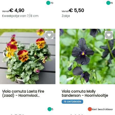
70
15
€ 4,90
€ 5,50
Vanaf
Vanaf
Kweekpotje van 7/8 cm
Zakje
Viola cornuta Laeta Fire
Viola cornuta Molly
(zaad) - Hoornviool…
Sanderson - Hoornviooltje
TE ONTDEKKEN
5
Niet beschikbaar