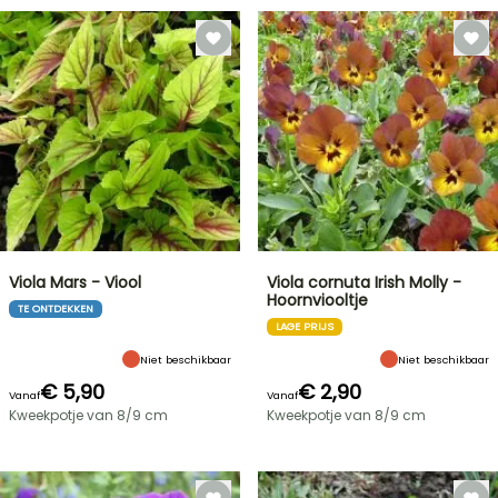
Viola Mars - Viool
Viola cornuta Irish Molly -
Hoornviooltje
TE ONTDEKKEN
LAGE PRIJS
Niet beschikbaar
Niet beschikbaar
€ 5,90
€ 2,90
Vanaf
Vanaf
Kweekpotje van 8/9 cm
Kweekpotje van 8/9 cm