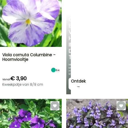
CREËER
EEN
VERKOELEND
HOEKJE
IN
DE
Viola cornuta Columbine -
TUIN
Hoornviooltje
Met
onze
64
mooiste
klimplanten!
€ 3,90
Vanaf
Ontdek
Kweekpotje van 8/9 cm
→