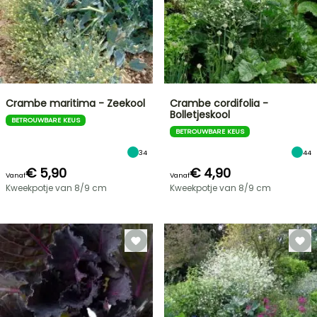
Crambe maritima - Zeekool
Crambe cordifolia -
Bolletjeskool
BETROUWBARE KEUS
BETROUWBARE KEUS
34
44
€ 5,90
€ 4,90
Vanaf
Vanaf
Kweekpotje van 8/9 cm
Kweekpotje van 8/9 cm
FLASH-
SALES
TOT
30%