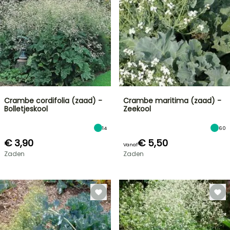
Crambe cordifolia (zaad) -
Crambe maritima (zaad) -
Bolletjeskool
Zeekool
14
60
€ 3,90
€ 5,50
Vanaf
Zaden
Zaden