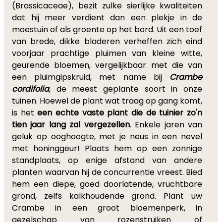
(Brassicaceae), bezit zulke sierlijke kwaliteiten
dat hij meer verdient dan een plekje in de
moestuin of als groente op het bord. Uit een toef
van brede, dikke bladeren verheffen zich eind
voorjaar prachtige pluimen van kleine witte,
geurende bloemen, vergelijkbaar met die van
een pluimgipskruid, met name bij
Crambe
cordifolia
, de meest geplante soort in onze
tuinen. Hoewel de plant wat traag op gang komt,
is het
een echte vaste plant die de tuinier zo'n
tien jaar lang zal vergezellen
. Enkele jaren van
geluk op ooghoogte, met je neus in een nevel
met honinggeur! Plaats hem op een zonnige
standplaats, op enige afstand van andere
planten waarvan hij de concurrentie vreest. Bied
hem een diepe, goed doorlatende, vruchtbare
grond, zelfs kalkhoudende grond. Plant uw
Crambe in een groot bloemenperk, in
gezelschap van rozenstruiken of