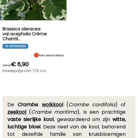
Brassica oleracea
var.acephala Crème
Chantil…
TE ONTDEKKEN
Niet beschikbaar
€ 6,90
Vanaf
Kweekpotje van 7/8 cm
De
Crambe
,
wolkkool
(
Crambe cordifolia
) of
zeekool
(
Crambe maritima
), is een prachtige
vaste sierlijke kool
, gewaardeerd om zijn
witte,
luchtige bloei
. Deze neef van de kool, behorend
tot dezelfde familie van kruisbloemigen